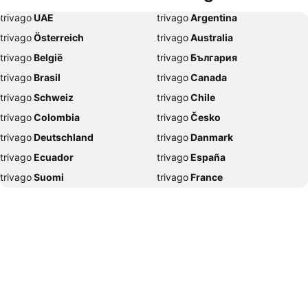
Hotel Milano Marittima
Hotel Venezia
trivago
‏ UAE
trivago
‏ Argentina
Hotel New York
Hotel Alghero
trivago
‏ Österreich
trivago
‏ Australia
Hotel Vienna
Hotel Madrid
trivago
‏ België
trivago
‏ България
Hotel Budapest
Hotel Lignano Sabbiadoro
trivago
‏ Brasil
trivago
‏ Canada
Hotel Copenaghen
Hotel Cervia
trivago
‏ Schweiz
trivago
‏ Chile
Hotel Tropea
Hotel Praga
trivago
‏ Colombia
trivago
‏ Česko
Hotel Torino
Hotel Monaco
trivago
‏ Deutschland
trivago
‏ Danmark
Hotel Senigallia
Hotel San Benedetto del Tronto
trivago
‏ Ecuador
trivago
‏ España
Hotel Trieste
Hotel Verona
trivago
‏ Suomi
trivago
‏ France
Hotel Jesolo
Hotel Genova
trivago
‏ Ελλάδα
trivago
‏ 香港
Hotel Bibione
Hotel San Vito Lo Capo
trivago
‏ Hrvatska
trivago
‏ Magyarország
Hotel Lampedusa
Hotel Edimburgo
trivago
‏ Indonesia
trivago
‏ Ireland
Hotel Alassio
Hotel Abano Terme
trivago
‏ ישראל
trivago
‏ India
Hotel Gabicce Mare
Hotel Gallipoli
trivago
‏ Italia
trivago
‏ 日本
Hotel Sorrento
Hotel Favignana
trivago
‏ 한국
trivago
‏ México
Hotel Nizza
Hotel Madonna di Campiglio