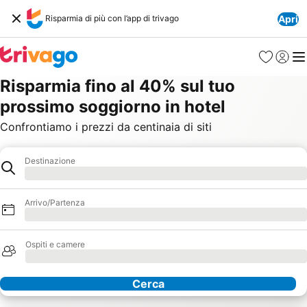
Risparmia di più con l’app di trivago
Apri
Preferiti
Accedi
Me
Risparmia fino al 40% sul tuo
prossimo soggiorno in hotel
Confrontiamo i prezzi da centinaia di siti
Destinazione
Hotel
In caricamento
Arrivo/Partenza
In caricamento
Ospiti e camere
In caricamento
Cerca
I nostri partner