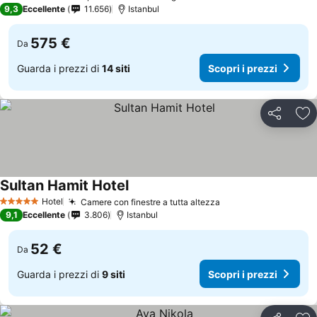
5 Stelle
9,3
Eccellente
11.656
Istanbul
575 €
Da
Guarda i prezzi di
14 siti
Scopri i prezzi
Condividi
Agg
Sultan Hamit Hotel
Scopri i prezzi
Hotel
Camere con finestre a tutta altezza
Scopri i prezzi
5 Stelle
9,1
Eccellente
3.806
Istanbul
52 €
Da
Guarda i prezzi di
9 siti
Scopri i prezzi