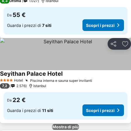
8,3
Ottima
1.027
Istanbul
55 €
Da
Guarda i prezzi di
7 siti
Scopri i prezzi
Condividi
Agg
Seyithan Palace Hotel
Scopri i prezzi
Hotel
Piscina interna e sauna super invitanti
Scopri i prezzi
4 Stelle
7,2
2.576
Istanbul
22 €
Da
Guarda i prezzi di
11 siti
Scopri i prezzi
Mostra di più