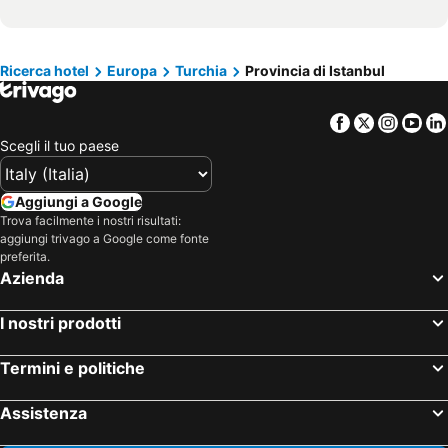
Hotel Malta
Hotel Umbria
Hotel Minorca
Hotel Croazia
Ricerca hotel
Europa
Turchia
Provincia di Istanbul
Hotel Mallorca
Hotel Emilia-Romagna
Hotel Val Di Fassa
Hotel Creta
Facebook
Twitter
Insta
Yo
Scegli il tuo paese
Aggiungi a Google
Trova facilmente i nostri risultati:
aggiungi trivago a Google come fonte
preferita.
Azienda
I nostri prodotti
Termini e politiche
Assistenza