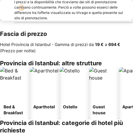
I prezzi e la disponibilità che riceviamo dai siti di prenotazione
cambiano continuamente. Perciò a volte possono esserci delle
differenze tra l’offerta visualizzata su trivago e quella presente sul
sito di prenotazione.
Fascia di prezzo
Hotel Provincia di Istanbul -
Gamma di prezzi
da
‎19 €
a
‎694 €
(Prezzo per notte)
Provincia di Istanbul: altre strutture
Bed &
Aparthotel
Ostello
Guest
Apar
Breakfast
house
Provincia di Istanbul: categorie di hotel più
richieste