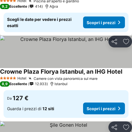
Hotel
Piscina all'aperto e giardino
Scopri i prezzi
5 Stelle
9,2
Eccellente
414
Ağva
Scegli le date per vedere i prezzi
Scopri i prezzi
esatti
Condividi
Agg
Crowne Plaza Florya Istanbul, an IHG Hotel
Scop
Hotel
Camere con vista panoramica sul mare
Scopri i prezzi
5 Stelle
8,9
Eccellente
12.933
Istanbul
127 €
Da
Guarda i prezzi di
12 siti
Scopri i prezzi
Condividi
Agg