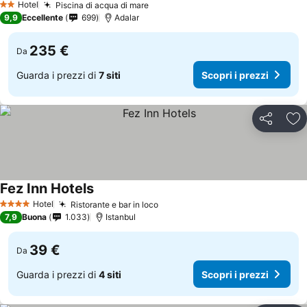
Hotel
Piscina di acqua di mare
Scopri i prezzi
2 Stelle
9,9
Eccellente
699
Adalar
235 €
Da
Guarda i prezzi di
7 siti
Scopri i prezzi
Condividi
Agg
Fez Inn Hotels
Scopri i prezzi
Hotel
Ristorante e bar in loco
Scopri i prezzi
4 Stelle
7,9
Buona
1.033
Istanbul
39 €
Da
Guarda i prezzi di
4 siti
Scopri i prezzi