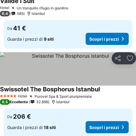
Valide i Suit
Scopri i prezzi
Hotel
Un tranquillo rifugio in giardino
Scopri i prezzi
6,4
585
Istanbul
41 €
Da
Guarda i prezzi di
9 siti
Scopri i prezzi
Condividi
Agg
Swissotel The Bosphorus Istanbul
Scopri i prezzi
Hotel
Purovel Spa & Sport pluripremiata
Scopri i prezzi
5 Stelle
9,5
Eccellente
32.898
Istanbul
206 €
Da
Guarda i prezzi di
18 siti
Scopri i prezzi