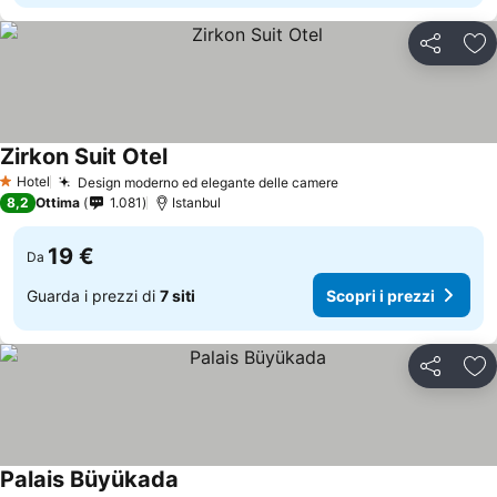
Condividi
Agg
Zirkon Suit Otel
Scopri i prezzi
Hotel
Design moderno ed elegante delle camere
Scopri i prezzi
1 Stelle
8,2
Ottima
1.081
Istanbul
19 €
Da
Guarda i prezzi di
7 siti
Scopri i prezzi
Condividi
Agg
Palais Büyükada
Scopri i prezzi