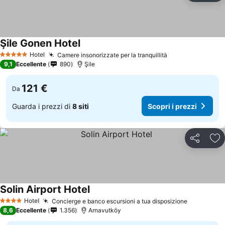
Şile Gonen Hotel
Scopri i prezzi
Hotel
Camere insonorizzate per la tranquillità
Scopri i prezzi
5 Stelle
9,1
Eccellente
890
Şile
121 €
Da
Guarda i prezzi di
8 siti
Scopri i prezzi
Condividi
Agg
Solin Airport Hotel
Scopri i prezzi
Hotel
Concierge e banco escursioni a tua disposizione
Scopri i p
4 Stelle
8,6
Eccellente
1.356
Arnavutköy