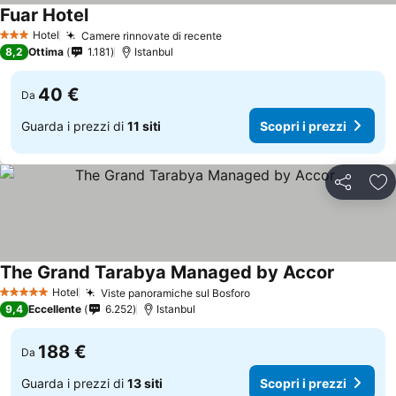
Fuar Hotel
Scopri i prezzi
Hotel
Camere rinnovate di recente
Scopri i prezzi
3 Stelle
8,2
Ottima
1.181
Istanbul
40 €
Da
Guarda i prezzi di
11 siti
Scopri i prezzi
Condividi
Agg
The Grand Tarabya Managed by Accor
Scopri i 
Hotel
Viste panoramiche sul Bosforo
Scopri i prezzi
5 Stelle
9,4
Eccellente
6.252
Istanbul
188 €
Da
Guarda i prezzi di
13 siti
Scopri i prezzi