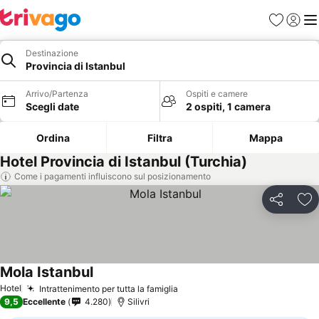
Preferiti
Accedi
Me
Destinazione
Provincia di Istanbul
Arrivo/Partenza
Ospiti e camere
Scegli date
2 ospiti, 1 camera
Ordina
Filtra
Mappa
Hotel Provincia di Istanbul (Turchia)
Come i pagamenti influiscono sul posizionamento
Condividi
Agg
Mola Istanbul
Scopri i prezzi
Hotel
Intrattenimento per tutta la famiglia
Scopri i prezzi
9,5
Eccellente
4.280
Silivri