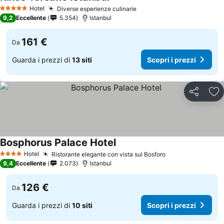
Scopri i prezzi
Hotel
Diverse esperienze culinarie
Scopri i prezzi
5 Stelle
9,2
Eccellente
5.354
Istanbul
161 €
Da
Guarda i prezzi di
13 siti
Scopri i prezzi
Condividi
Agg
Bosphorus Palace Hotel
Scopri i prezzi
Hotel
Ristorante elegante con vista sul Bosforo
Scopri i prezzi
4 Stelle
9,4
Eccellente
2.073
Istanbul
126 €
Da
Guarda i prezzi di
10 siti
Scopri i prezzi