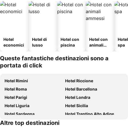
Hotel
Hotel di
Hotel con
Hotel con
Hote
economici
lusso
piscina
animali
spa
ammessi
Queste fantastiche destinazioni sono a
portata di click
Hotel Rimini
Hotel Riccione
Hotel Roma
Hotel Barcellona
Hotel Parigi
Hotel Londra
Hotel Liguria
Hotel Sicilia
Hotel Sardegna
Hotel Trentino Alto Adige
Altre top destinazioni
Hotel Toscana
Hotel Puglia