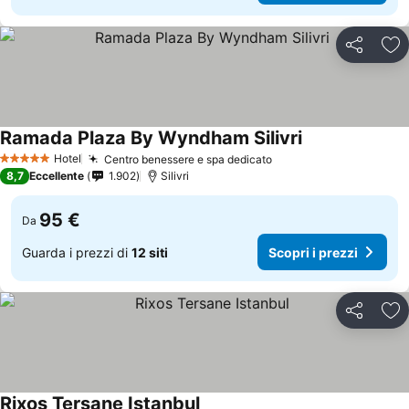
Condividi
Agg
Ramada Plaza By Wyndham Silivri
Scopri i prezzi
Hotel
Centro benessere e spa dedicato
Scopri i prezzi
5 Stelle
8,7
Eccellente
1.902
Silivri
95 €
Da
Guarda i prezzi di
12 siti
Scopri i prezzi
Condividi
Agg
Rixos Tersane Istanbul