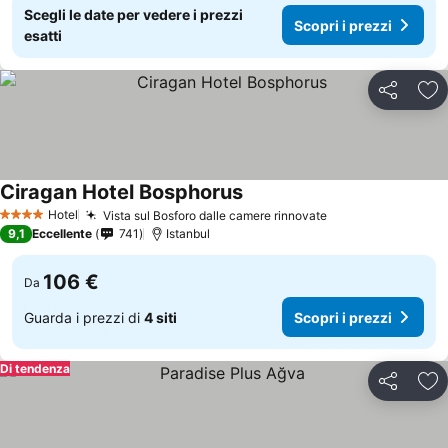
Scegli le date per vedere i prezzi
Scopri i prezzi
esatti
Condividi
Agg
Ciragan Hotel Bosphorus
Scopri i prezzi
Hotel
Vista sul Bosforo dalle camere rinnovate
Scopri i prezzi
4 Stelle
9,1
Eccellente
741
Istanbul
106 €
Da
Guarda i prezzi di
4 siti
Scopri i prezzi
Di tendenza
Condividi
Agg