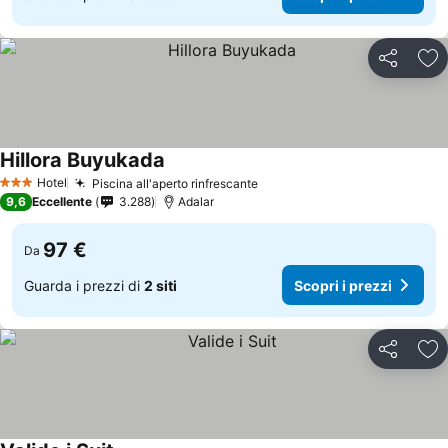
Condividi
Agg
Hillora Buyukada
Scopri i prezzi
Hotel
Piscina all'aperto rinfrescante
Scopri i prezzi
3 Stelle
9,6
Eccellente
3.288
Adalar
97 €
Da
Guarda i prezzi di
2 siti
Scopri i prezzi
Condividi
Agg