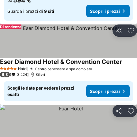
594 €
Da
Guarda i prezzi di
9 siti
Scopri i prezzi
Di tendenza
Condividi
Agg
Eser Diamond Hotel & Convention Center
Scopri
Hotel
Centro benessere e spa completo
Scopri i prezzi
5 Stelle
6,8
3.224
Silivri
Scegli le date per vedere i prezzi
Scopri i prezzi
esatti
Condividi
Agg