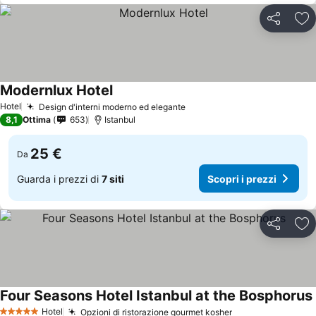
Condividi
Agg
Modernlux Hotel
Scopri i prezzi
Hotel
Design d'interni moderno ed elegante
Scopri i prezzi
8,1
Ottima
653
Istanbul
25 €
Da
Guarda i prezzi di
7 siti
Scopri i prezzi
Condividi
Agg
Four Seasons Hotel Istanbul at the Bosphorus
Hotel
Opzioni di ristorazione gourmet kosher
Scopri i prezzi