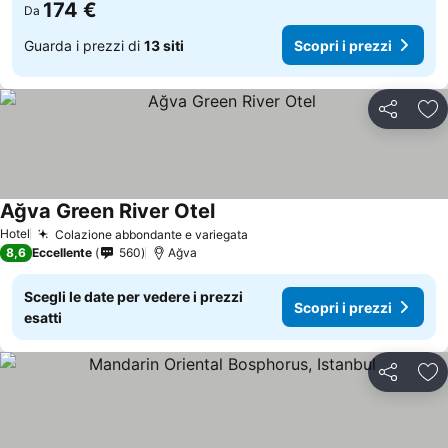
174 €
Da
Guarda i prezzi di
13 siti
Scopri i prezzi
Condividi
Agg
Ağva Green River Otel
Scopri i prezzi
Hotel
Colazione abbondante e variegata
Scopri i prezzi
8,6
Eccellente
560
Ağva
Scegli le date per vedere i prezzi
Scopri i prezzi
esatti
Condividi
Agg