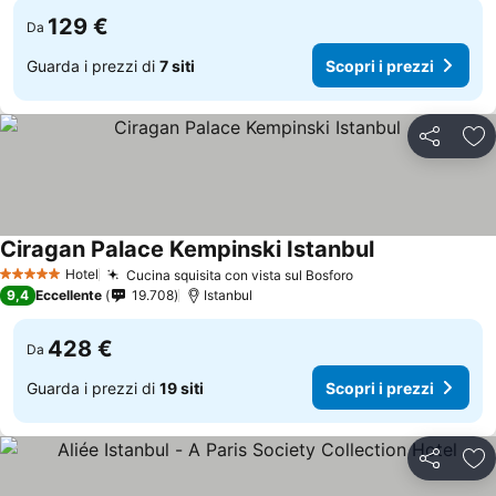
129 €
Da
Guarda i prezzi di
7 siti
Scopri i prezzi
Condividi
Agg
Ciragan Palace Kempinski Istanbul
Scopri i prezzi
Hotel
Cucina squisita con vista sul Bosforo
Scopri i prezzi
5 Stelle
9,4
Eccellente
19.708
Istanbul
428 €
Da
Guarda i prezzi di
19 siti
Scopri i prezzi
Condividi
Agg