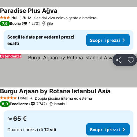
Paradise Plus Ağva
Scopri i prezzi
Hotel
Musica dal vivo coinvolgente e braciere
Scopri i prezzi
3 Stelle
7,6
Buona
1.270
Şile
Scegli le date per vedere i prezzi
Scopri i prezzi
esatti
Di tendenza
Condividi
Agg
Burgu Arjaan by Rotana Istanbul Asia
Scopri i pr
Hotel
Doppia piscina interna ed esterna
Scopri i prezzi
5 Stelle
8,9
Eccellente
7.747
Istanbul
65 €
Da
Guarda i prezzi di
12 siti
Scopri i prezzi