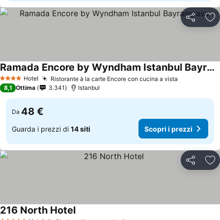
Condividi
Agg
Ramada Encore by Wyndham Istanbul Bayrampasa
Scopri i prezzi
Hotel
Ristorante à la carte Encore con cucina a vista
Scopri i pr
4 Stelle
8,1
Ottima
3.341
Istanbul
48 €
Da
Guarda i prezzi di
14 siti
Scopri i prezzi
Condividi
Agg
216 North Hotel
Scopri i prezzi