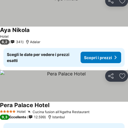
Condividi
Agg
Aya Nikola
Scopri i prezzi
Hotel
6,2
341
Adalar
Scegli le date per vedere i prezzi
Scopri i prezzi
esatti
Condividi
Agg
Pera Palace Hotel
Scopri i prezzi
Hotel
Cucina fusion all'Agatha Restaurant
Scopri i prezzi
5 Stelle
9,3
Eccellente
12.599
Istanbul