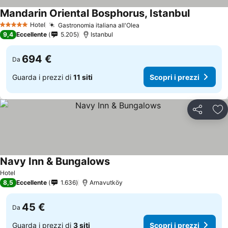
Mandarin Oriental Bosphorus, Istanbul
Scopri i p
Hotel
Gastronomia italiana all'Olea
Scopri i prezzi
5 Stelle
9,4
Eccellente
5.205
Istanbul
694 €
Da
Guarda i prezzi di
11 siti
Scopri i prezzi
Condividi
Agg
Navy Inn & Bungalows
Scopri i prezzi
Hotel
8,5
Eccellente
1.636
Arnavutköy
45 €
Da
Guarda i prezzi di
3 siti
Scopri i prezzi