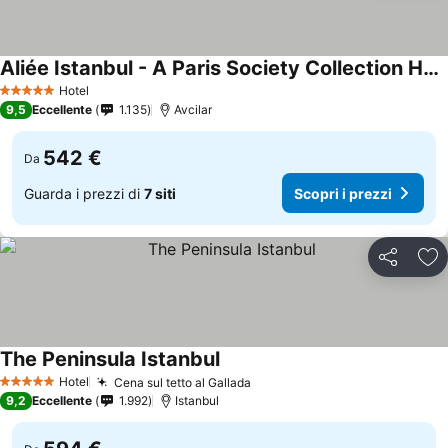
Aliée Istanbul - A Paris Society Collection Hotel
Scopri i prezzi
Hotel
5 Stelle
9,5
Eccellente
1.135
Avcilar
542 €
Da
Guarda i prezzi di
7 siti
Scopri i prezzi
Condividi
Agg
The Peninsula Istanbul
Scopri i prezzi
Hotel
Cena sul tetto al Gallada
Scopri i prezzi
5 Stelle
9,2
Eccellente
1.992
Istanbul