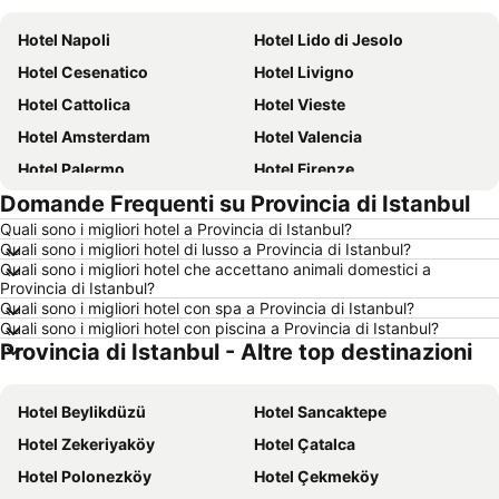
Hotel Napoli
Hotel Lido di Jesolo
Hotel Cesenatico
Hotel Livigno
Hotel Cattolica
Hotel Vieste
Hotel Amsterdam
Hotel Valencia
Hotel Palermo
Hotel Firenze
Domande Frequenti su Provincia di Istanbul
Hotel Sharm el-Sheikh
Hotel Caorle
Quali sono i migliori hotel a Provincia di Istanbul?
Hotel Milano
Hotel Bellaria-Igea Marina
Quali sono i migliori hotel di lusso a Provincia di Istanbul?
Hotel Milano Marittima
Hotel Venezia
Quali sono i migliori hotel che accettano animali domestici a
Provincia di Istanbul?
Hotel New York
Hotel Alghero
Quali sono i migliori hotel con spa a Provincia di Istanbul?
Quali sono i migliori hotel con piscina a Provincia di Istanbul?
Hotel Vienna
Hotel Isola d'Ischia
Provincia di Istanbul - Altre top destinazioni
Hotel Calabria
Hotel Italia
Hotel Isola d'Elba
Hotel Lago di Garda
Hotel Beylikdüzü
Hotel Sancaktepe
Hotel Riviera Romagnola
Hotel Abruzzo
Hotel Zekeriyaköy
Hotel Çatalca
Hotel Marche
Hotel Valle d'Aosta
Hotel Polonezköy
Hotel Çekmeköy
Hotel Salento
Hotel Ibiza