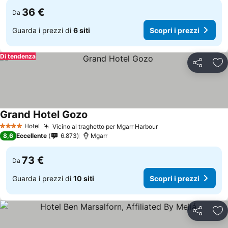
36 €
Da
Guarda i prezzi di
6 siti
Scopri i prezzi
Di tendenza
Condividi
Agg
Grand Hotel Gozo
Hotel
Vicino al traghetto per Mgarr Harbour
4 Stelle
8,6
Eccellente
6.873
Mgarr
73 €
Da
Guarda i prezzi di
10 siti
Scopri i prezzi
Condividi
Agg