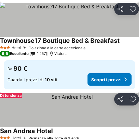
Condividi
Agg
Townhouse17 Boutique Bed & Breakfast
Hotel
Colazione à la carte eccezionale
3 Stelle
9,6
Eccellente
1.257
Victoria
90 €
Da
Guarda i prezzi di
10 siti
Scopri i prezzi
Di tendenza
Condividi
Agg
San Andrea Hotel
Hotel
Vicinanza alla Torre di Xlendi