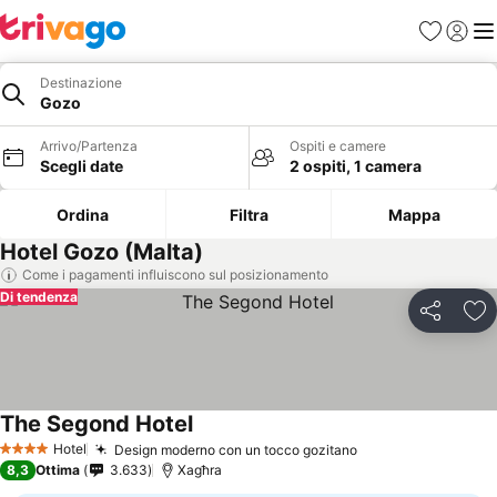
Preferiti
Accedi
Me
Destinazione
Gozo
Arrivo/Partenza
Ospiti e camere
Scegli date
2 ospiti, 1 camera
Ordina
Filtra
Mappa
Hotel Gozo (Malta)
Come i pagamenti influiscono sul posizionamento
Di tendenza
Condividi
Agg
The Segond Hotel
Hotel
Design moderno con un tocco gozitano
4 Stelle
8,3
Ottima
3.633
Xagħra