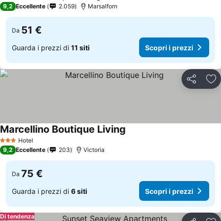
3 Stelle
9,2
Eccellente
2.059
Marsalforn
51 €
Da
Guarda i prezzi di
11 siti
Scopri i prezzi
Condividi
Agg
Marcellino Boutique Living
Hotel
3 Stelle
9,2
Eccellente
203
Victoria
75 €
Da
Guarda i prezzi di
6 siti
Scopri i prezzi
Di tendenza