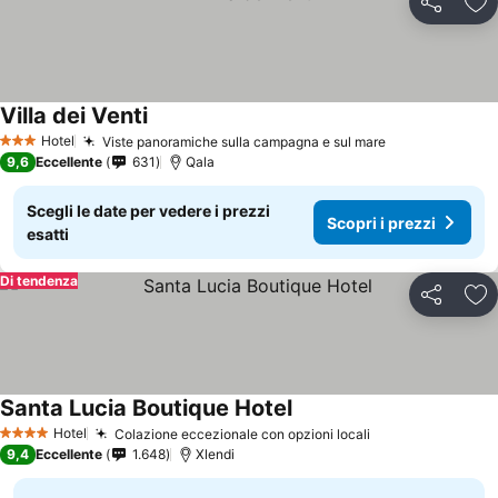
Condividi
Agg
Villa dei Venti
Hotel
Viste panoramiche sulla campagna e sul mare
3 Stelle
9,6
Eccellente
631
Qala
Scegli le date per vedere i prezzi
Scopri i prezzi
esatti
Di tendenza
Condividi
Agg
Santa Lucia Boutique Hotel
Hotel
Colazione eccezionale con opzioni locali
4 Stelle
9,4
Eccellente
1.648
Xlendi