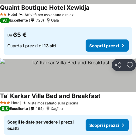
Quaint Boutique Hotel Xewkija
Hotel
Attività per avventura e relax
2 Stelle
9,1
Eccellente
723
Qala
65 €
Da
Guarda i prezzi di
13 siti
Scopri i prezzi
Condividi
Agg
Ta' Karkar Villa Bed and Breakfast
Hotel
Vista mozzafiato sulla piscina
3 Stelle
8,8
Eccellente
194
Xagħra
Scegli le date per vedere i prezzi
Scopri i prezzi
esatti