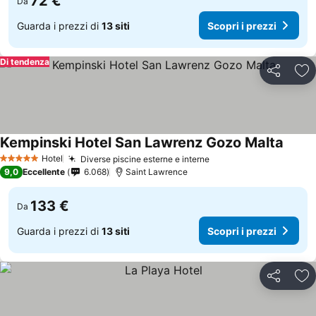
72 €
Da
Guarda i prezzi di
13 siti
Scopri i prezzi
Di tendenza
Condividi
Agg
Kempinski Hotel San Lawrenz Gozo Malta
Hotel
Diverse piscine esterne e interne
5 Stelle
9,0
Eccellente
6.068
Saint Lawrence
133 €
Da
Guarda i prezzi di
13 siti
Scopri i prezzi
Condividi
Agg