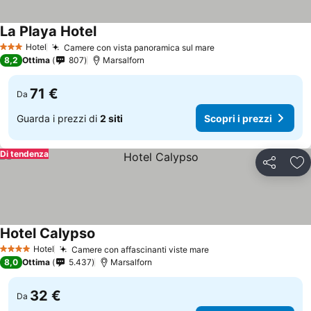
La Playa Hotel
Hotel
Camere con vista panoramica sul mare
3 Stelle
8,2
Ottima
807
Marsalforn
71 €
Da
Guarda i prezzi di
2 siti
Scopri i prezzi
Di tendenza
Condividi
Agg
Hotel Calypso
Hotel
Camere con affascinanti viste mare
4 Stelle
8,0
Ottima
5.437
Marsalforn
32 €
Da