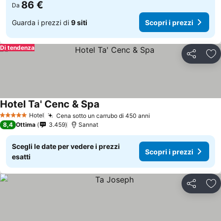
86 €
Da
Guarda i prezzi di
9 siti
Scopri i prezzi
Di tendenza
Condividi
Agg
Hotel Ta' Cenc & Spa
Hotel
Cena sotto un carrubo di 450 anni
5 Stelle
8,4
Ottima
3.459
Sannat
Scegli le date per vedere i prezzi
Scopri i prezzi
esatti
Condividi
Agg