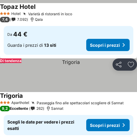
Topaz Hotel
Hotel
Varietà di ristoranti in loco
3 Stelle
7,4
7.092
Qala
44 €
Da
Guarda i prezzi di
13 siti
Scopri i prezzi
Di tendenza
Condividi
Agg
Trigoria
Aparthotel
Passeggia fino alle spettacolari scogliere di Sannat
3 Stelle
9,2
Eccellente
262
Sannat
Scegli le date per vedere i prezzi
Scopri i prezzi
esatti