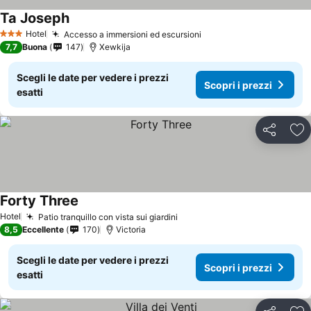
Ta Joseph
Hotel
Accesso a immersioni ed escursioni
3 Stelle
7,7
Buona
147
Xewkija
Scegli le date per vedere i prezzi
Scopri i prezzi
esatti
Condividi
Agg
Forty Three
Hotel
Patio tranquillo con vista sui giardini
8,5
Eccellente
170
Victoria
Scegli le date per vedere i prezzi
Scopri i prezzi
esatti