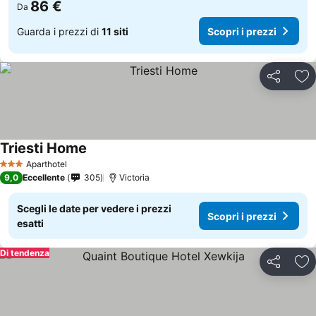
86 €
Da
Guarda i prezzi di
11 siti
Scopri i prezzi
Condividi
Agg
Triesti Home
Aparthotel
3 Stelle
9,0
Eccellente
305
Victoria
Scegli le date per vedere i prezzi
Scopri i prezzi
esatti
Di tendenza
Condividi
Agg