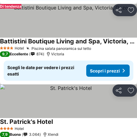
Di tendenza
Condividi
Agg
Battistini Boutique Living and Spa, Victoria, Gozo
Hotel
Piscina salata panoramica sul tetto
4 Stelle
9,7
Eccellente
874
Victoria
Scegli le date per vedere i prezzi
Scopri i prezzi
esatti
Condividi
Agg
St. Patrick's Hotel
Hotel
4 Stelle
7,9
Buona
3.064
Xlendi