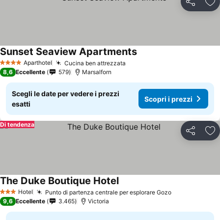
Condividi
Agg
Sunset Seaview Apartments
Aparthotel
Cucina ben attrezzata
4 Stelle
8,6
Eccellente
579
Marsalforn
Scegli le date per vedere i prezzi
Scopri i prezzi
esatti
Di tendenza
Condividi
Agg
The Duke Boutique Hotel
Hotel
Punto di partenza centrale per esplorare Gozo
3 Stelle
9,6
Eccellente
3.465
Victoria