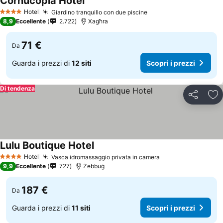
Cornucopia Hotel
Hotel
Giardino tranquillo con due piscine
4 Stelle
8,9
Eccellente
2.722
Xagħra
71 €
Da
Guarda i prezzi di
12 siti
Scopri i prezzi
Di tendenza
Condividi
Agg
Lulu Boutique Hotel
Hotel
Vasca idromassaggio privata in camera
4 Stelle
9,9
Eccellente
727
Żebbuġ
187 €
Da
Guarda i prezzi di
11 siti
Scopri i prezzi