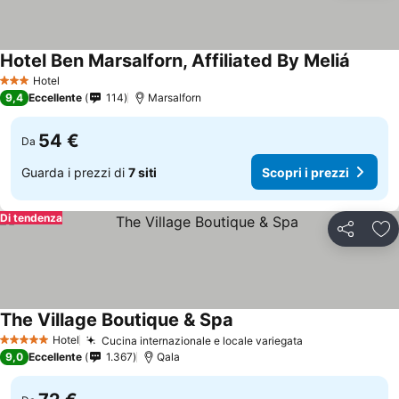
Hotel Ben Marsalforn, Affiliated By Meliá
Hotel
3 Stelle
9,4
Eccellente
114
Marsalforn
54 €
Da
Guarda i prezzi di
7 siti
Scopri i prezzi
Di tendenza
Condividi
Agg
The Village Boutique & Spa
Hotel
Cucina internazionale e locale variegata
5 Stelle
9,0
Eccellente
1.367
Qala