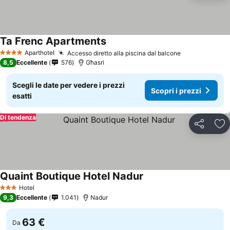
Ta Frenc Apartments
Aparthotel
Accesso diretto alla piscina dal balcone
4 Stelle
8,5
Eccellente
576
Għasri
Scegli le date per vedere i prezzi
Scopri i prezzi
esatti
Di tendenza
Condividi
Agg
Quaint Boutique Hotel Nadur
Hotel
3 Stelle
9,3
Eccellente
1.041
Nadur
63 €
Da