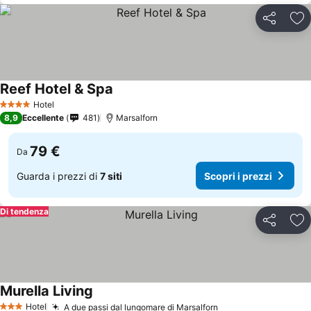
Condividi
Agg
Reef Hotel & Spa
Hotel
4 Stelle
8,9
Eccellente
481
Marsalforn
79 €
Da
Guarda i prezzi di
7 siti
Scopri i prezzi
Di tendenza
Condividi
Agg
Murella Living
Hotel
A due passi dal lungomare di Marsalforn