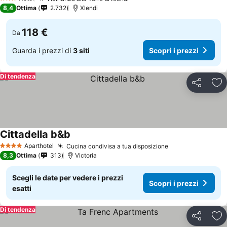
3 Stelle
8,4
Ottima
2.732
Xlendi
118 €
Da
Guarda i prezzi di
3 siti
Scopri i prezzi
Di tendenza
Condividi
Agg
Cittadella b&b
Aparthotel
Cucina condivisa a tua disposizione
4 Stelle
8,3
Ottima
313
Victoria
Scegli le date per vedere i prezzi
Scopri i prezzi
esatti
Di tendenza
Condividi
Agg