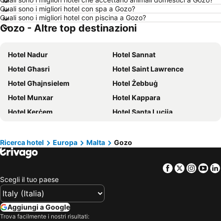
Quali sono i migliori hotel con spa a Gozo?
Hotel New York
Hotel Alghero
Quali sono i migliori hotel con piscina a Gozo?
Gozo - Altre top destinazioni
Hotel Vienna
Hotel Isola d'Ischia
Hotel Calabria
Hotel Italia
Hotel Nadur
Hotel Sannat
Hotel Isola d'Elba
Hotel Lago di Garda
Hotel Għasri
Hotel Saint Lawrence
Hotel Riviera Romagnola
Hotel Abruzzo
Hotel Għajnsielem
Hotel Żebbuġ
Hotel Marche
Hotel Valle d'Aosta
Hotel Munxar
Hotel Kappara
Hotel Salento
Hotel Ibiza
Hotel Kerċem
Hotel Santa Lucija
Hotel Malta
Hotel Umbria
Hotel Minorca
Hotel Croazia
Hotel Mallorca
Hotel Emilia-Romagna
Ricerca hotel
Europa
Malta
Gozo
Hotel Val Di Fassa
Hotel Creta
Facebook
Twitter
Insta
Yo
Scegli il tuo paese
Aggiungi a Google
Trova facilmente i nostri risultati: