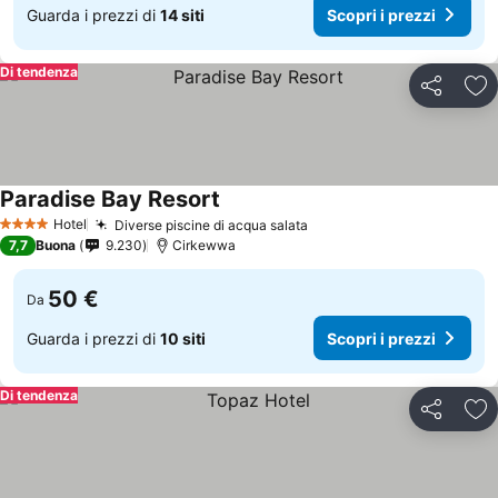
Guarda i prezzi di
14 siti
Scopri i prezzi
Di tendenza
Condividi
Agg
Paradise Bay Resort
Hotel
Diverse piscine di acqua salata
4 Stelle
7,7
Buona
9.230
Cirkewwa
50 €
Da
Guarda i prezzi di
10 siti
Scopri i prezzi
Di tendenza
Condividi
Agg