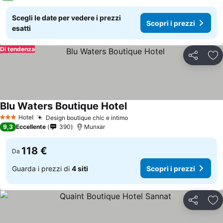
Scegli le date per vedere i prezzi
Scopri i prezzi
esatti
Di tendenza
Condividi
Agg
Blu Waters Boutique Hotel
Hotel
Design boutique chic e intimo
3 Stelle
9,3
Eccellente
390
Munxar
118 €
Da
Guarda i prezzi di
4 siti
Scopri i prezzi
Condividi
Agg