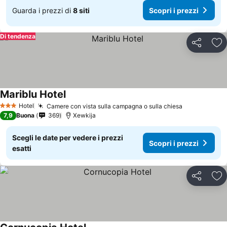
Guarda i prezzi di
8 siti
Scopri i prezzi
Di tendenza
Condividi
Agg
Mariblu Hotel
Hotel
Camere con vista sulla campagna o sulla chiesa
3 Stelle
7,9
Buona
369
Xewkija
Scegli le date per vedere i prezzi
Scopri i prezzi
esatti
Condividi
Agg