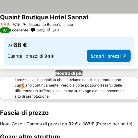
Quaint Boutique Hotel Sannat
Hotel
Ristorante Beppe's in loco
3 Stelle
9,1
Eccellente
592
Qala
68 €
Da
Guarda i prezzi di
9 siti
Scopri i prezzi
Mostra di più
I prezzi e la disponibilità che riceviamo dai siti di prenotazione
cambiano continuamente. Perciò a volte possono esserci delle
differenze tra l’offerta visualizzata su trivago e quella presente sul
sito di prenotazione.
Fascia di prezzo
Hotel Gozo -
Gamma di prezzi
da
‎32 €
a
‎187 €
(Prezzo per notte)
Gozo: altre strutture