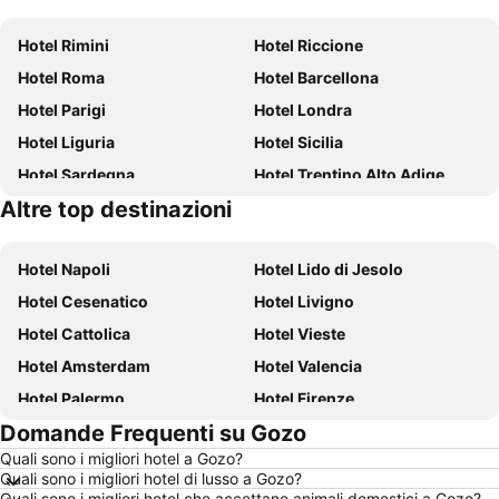
Hotel Rimini
Hotel Riccione
Hotel Roma
Hotel Barcellona
Hotel Parigi
Hotel Londra
Hotel Liguria
Hotel Sicilia
Hotel Sardegna
Hotel Trentino Alto Adige
Altre top destinazioni
Hotel Toscana
Hotel Puglia
Hotel Napoli
Hotel Lido di Jesolo
Hotel Cesenatico
Hotel Livigno
Hotel Cattolica
Hotel Vieste
Hotel Amsterdam
Hotel Valencia
Hotel Palermo
Hotel Firenze
Domande Frequenti su Gozo
Hotel Sharm el-Sheikh
Hotel Caorle
Quali sono i migliori hotel a Gozo?
Hotel Milano
Hotel Bellaria-Igea Marina
Quali sono i migliori hotel di lusso a Gozo?
Hotel Milano Marittima
Hotel Venezia
Quali sono i migliori hotel che accettano animali domestici a Gozo?