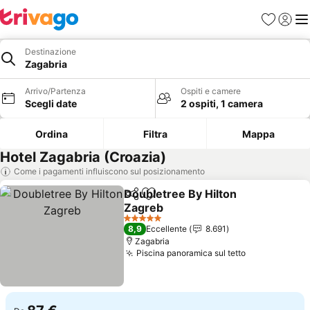
Preferiti
Accedi
Me
Destinazione
Zagabria
Arrivo/Partenza
Ospiti e camere
Scegli date
2 ospiti, 1 camera
Ordina
Filtra
Mappa
Hotel Zagabria (Croazia)
Come i pagamenti influiscono sul posizionamento
Doubletree By Hilton
Condividi
Aggiungi ai preferiti
Zagreb
Scopri i prezzi
5 Stelle
8,9
Eccellente
8.691
Zagabria
Piscina panoramica sul tetto
Scopri i pre