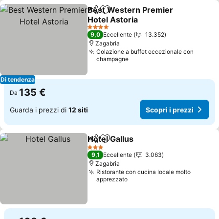
Best Western Premier
Condividi
Aggiungi ai preferiti
Hotel Astoria
Scopri i prezzi
4 Stelle
9,0
Eccellente
13.352
Zagabria
Colazione a buffet eccezionale con
champagne
Di tendenza
135 €
Da
Guarda i prezzi di
12 siti
Scopri i prezzi
Hotel Gallus
Condividi
Aggiungi ai preferiti
Scopri i prezzi
3 Stelle
9,1
Eccellente
3.063
Zagabria
Ristorante con cucina locale molto
apprezzato