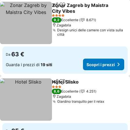
Zonar Zagreb by Maistra
Condividi
Aggiungi ai preferiti
City Vibes
Scopri i prezzi
4 Stelle
9,2
Eccellente
8.671
Zagabria
Design unici delle camere con vista sulla
città
63 €
Da
Guarda i prezzi di
19 siti
Scopri i prezzi
Hotel Slisko
Condividi
Aggiungi ai preferiti
Scopri i prezzi
3 Stelle
8,6
Eccellente
4.251
Zagabria
Giardino tranquillo per il relax
Scopri i pre