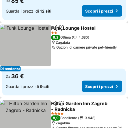
85 €
Da
Guarda i prezzi di
12 siti
Scopri i prezzi
Funk Lounge Hostel
Condividi
Aggiungi ai preferiti
Scopri
2 Stelle
8,2
Ottima
4.680
Zagabria
Opzioni di camere private pet-friendly
Scopr
Di tendenza
36 €
Da
Guarda i prezzi di
9 siti
Scopri i prezzi
Hilton Garden Inn Zagreb
Condividi
Aggiungi ai preferiti
- Radnicka
Scopri i prezzi
4 Stelle
8,9
Eccellente
3.948
Zagabria
Centro fitness ben attrezzato e aperto 24