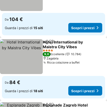
104 €
Da
Guarda i prezzi di
15 siti
Scopri i prezzi
Hotel International by
Condividi
Aggiungi ai preferiti
Maistra City Vibes
Scopri i prezzi
4 Stelle
9,0
Eccellente
10.784
Zagabria
Ricca colazione a buffet
Scopri i prezzi
84 €
Da
Guarda i prezzi di
18 siti
Scopri i prezzi
Esplanade Zagreb Hotel