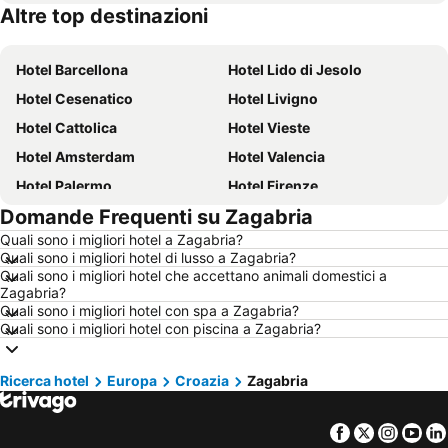
Altre top destinazioni
Hotel Puglia
Hotel Isola d'Ischia
Hotel Barcellona
Hotel Lido di Jesolo
Hotel Cesenatico
Hotel Livigno
Hotel Cattolica
Hotel Vieste
Hotel Amsterdam
Hotel Valencia
Hotel Palermo
Hotel Firenze
Domande Frequenti su Zagabria
Hotel Sharm el-Sheikh
Hotel Caorle
Quali sono i migliori hotel a Zagabria?
Hotel Milano
Hotel Bellaria-Igea Marina
Quali sono i migliori hotel di lusso a Zagabria?
Hotel Milano Marittima
Hotel Venezia
Quali sono i migliori hotel che accettano animali domestici a
Zagabria?
Hotel New York
Hotel Alghero
Quali sono i migliori hotel con spa a Zagabria?
Quali sono i migliori hotel con piscina a Zagabria?
Hotel Vienna
Hotel Toscana
Hotel Calabria
Hotel Italia
Ricerca hotel
Europa
Croazia
Zagabria
Hotel Isola d'Elba
Hotel Lago di Garda
Hotel Riviera Romagnola
Hotel Abruzzo
Facebook
Twitter
Insta
Yo
Hotel Marche
Hotel Valle d'Aosta