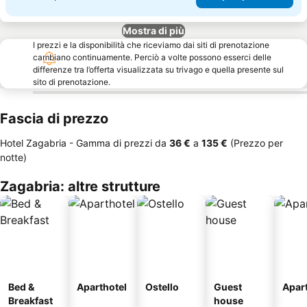
Mostra di più
I prezzi e la disponibilità che riceviamo dai siti di prenotazione
cambiano continuamente. Perciò a volte possono esserci delle
differenze tra l’offerta visualizzata su trivago e quella presente sul
sito di prenotazione.
Fascia di prezzo
Hotel Zagabria -
Gamma di prezzi
da
‎36 €
a
‎135 €
(Prezzo per
notte)
Zagabria: altre strutture
Bed &
Aparthotel
Ostello
Guest
Apar
Breakfast
house