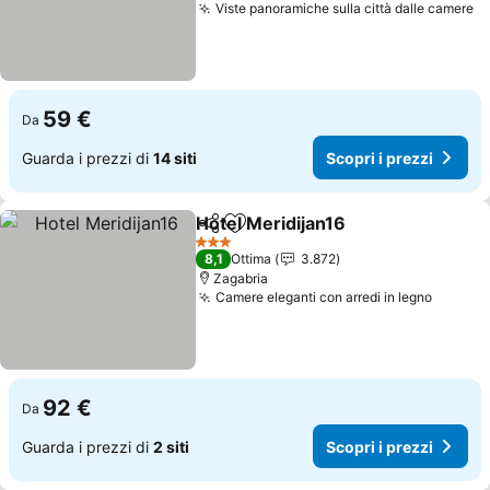
Viste panoramiche sulla città dalle camere
Sc
59 €
Da
Guarda i prezzi di
14 siti
Scopri i prezzi
Hotel Meridijan16
Condividi
Aggiungi ai preferiti
Scopri i 
3 Stelle
8,1
Ottima
3.872
Zagabria
Camere eleganti con arredi in legno
Scopri 
92 €
Da
Guarda i prezzi di
2 siti
Scopri i prezzi