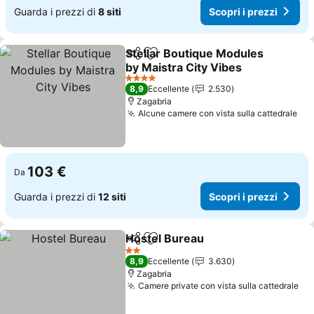
Guarda i prezzi di
8 siti
Scopri i prezzi
Stellar Boutique Modules
Condividi
Aggiungi ai preferiti
by Maistra City Vibes
Scopri i prezzi
4 Stelle
8,9
Eccellente
2.530
Zagabria
Alcune camere con vista sulla cattedrale
Sco
103 €
Da
Guarda i prezzi di
12 siti
Scopri i prezzi
Hostel Bureau
Condividi
Aggiungi ai preferiti
Scopri i pre
2 Stelle
8,9
Eccellente
3.630
Zagabria
Camere private con vista sulla cattedrale
Sco