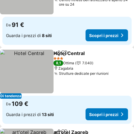
ore su 24
91 €
Da
Guarda i prezzi di
8 siti
Scopri i prezzi
Hotel Central
Condividi
Aggiungi ai preferiti
Scopri i prez
3 Stelle
8,1
Ottima
7.040
Zagabria
Strutture dedicate per riunioni
Scopri i pr
Di tendenza
109 €
Da
Guarda i prezzi di
13 siti
Scopri i prezzi
art'otel Zagreb