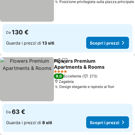
Posizione privilegiata sulla piazza principale
130 €
Da
Guarda i prezzi di
13 siti
Scopri i prezzi
Flowers Premium
Condividi
Aggiungi ai preferiti
Apartments & Rooms
Scopri i prezzi
4 Stelle
9,0
Eccellente
273
Zagabria
Design elegante e ispirato ai fiori
Scopri i 
63 €
Da
Guarda i prezzi di
8 siti
Scopri i prezzi