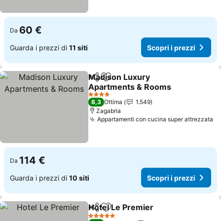
60 €
Da
Guarda i prezzi di
11 siti
Scopri i prezzi
Madison Luxury
Condividi
Aggiungi ai preferiti
Apartments & Rooms
Scopri i prezzi
4 Stelle
8,3
Ottima
1.549
Zagabria
Appartamenti con cucina super attrezzata
Sc
114 €
Da
Guarda i prezzi di
10 siti
Scopri i prezzi
Hotel Le Premier
Condividi
Aggiungi ai preferiti
Scopri i p
5 Stelle