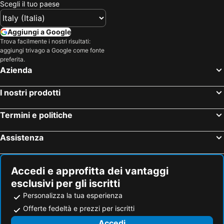
Scegli il tuo paese
Hotel Salento
Hotel Ibiza
Hotel Malta
Hotel Umbria
Aggiungi a Google
Trova facilmente i nostri risultati:
Hotel Minorca
Hotel Croazia
aggiungi trivago a Google come fonte
Hotel Mallorca
Hotel Emilia-Romagna
preferita.
Azienda
Hotel Val Di Fassa
Hotel Creta
I nostri prodotti
Termini e politiche
Assistenza
Accedi e approfitta dei vantaggi
esclusivi per gli iscritti
Personalizza la tua esperienza
Offerte fedeltà e prezzi per iscritti
Accedi