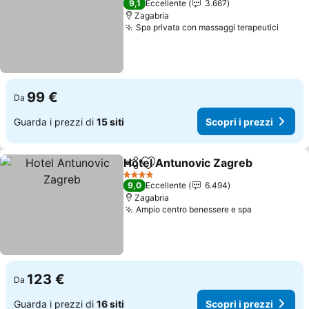
9,1
Eccellente
3.667
Zagabria
Spa privata con massaggi terapeutici
Scopri
99 €
Da
Guarda i prezzi di
15 siti
Scopri i prezzi
Hotel Antunovic Zagreb
Condividi
Aggiungi ai preferiti
Sc
4 Stelle
9,0
Eccellente
6.494
Zagabria
Ampio centro benessere e spa
Scopri i pr
123 €
Da
Guarda i prezzi di
16 siti
Scopri i prezzi