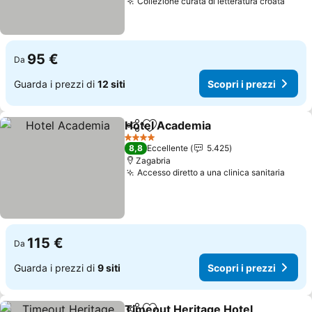
Collezione curata di letteratura croata
Scopr
95 €
Da
Guarda i prezzi di
12 siti
Scopri i prezzi
Hotel Academia
Condividi
Aggiungi ai preferiti
Scopri i pr
4 Stelle
8,8
Eccellente
5.425
Zagabria
Accesso diretto a una clinica sanitaria
Scopr
115 €
Da
Guarda i prezzi di
9 siti
Scopri i prezzi
Timeout Heritage Hotel