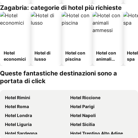
Zagabria: categorie di hotel più richieste
Hotel
Hotel di
Hotel con
Hotel con
Hote
economici
lusso
piscina
animali
spa
ammessi
Queste fantastiche destinazioni sono a
portata di click
Hotel Rimini
Hotel Riccione
Hotel Roma
Hotel Parigi
Hotel Londra
Hotel Napoli
Hotel Liguria
Hotel Sicilia
Hotel Sardegna
Hotel Trentino Alto Adige