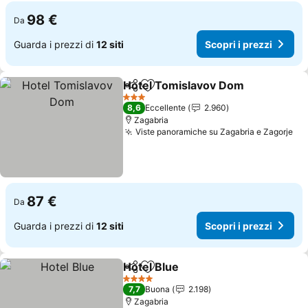
98 €
Da
Guarda i prezzi di
12 siti
Scopri i prezzi
Hotel Tomislavov Dom
Condividi
Aggiungi ai preferiti
Scop
3 Stelle
8,6
Eccellente
2.960
Zagabria
Viste panoramiche su Zagabria e Zagorje
Sco
87 €
Da
Guarda i prezzi di
12 siti
Scopri i prezzi
Hotel Blue
Condividi
Aggiungi ai preferiti
Scopri i prezzi
4 Stelle
7,7
Buona
2.198
Zagabria