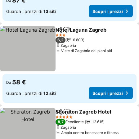
87 €
Da
Guarda i prezzi di
13 siti
Scopri i prezzi
Hotel Laguna Zagreb
Condividi
Aggiungi ai preferiti
Scopr
3 Stelle
6,2
6.803
Zagabria
Viste di Zagabria dai piani alti
Scopri i pr
58 €
Da
Guarda i prezzi di
12 siti
Scopri i prezzi
Sheraton Zagreb Hotel
Condividi
Aggiungi ai preferiti
Sco
5 Stelle
8,7
Eccellente
12.615
Zagabria
Ampio centro benessere e fitness
Scopri i 