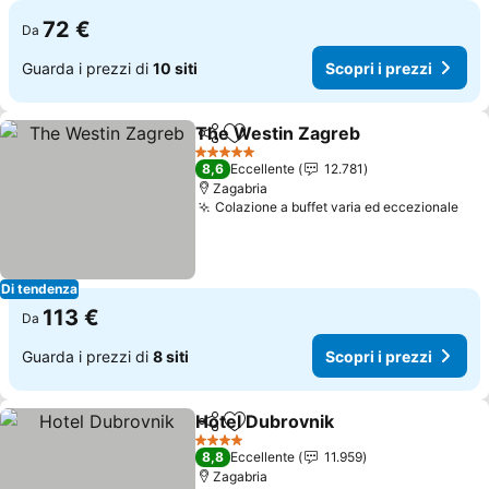
72 €
Da
Guarda i prezzi di
10 siti
Scopri i prezzi
The Westin Zagreb
Condividi
Aggiungi ai preferiti
Scopri 
5 Stelle
8,6
Eccellente
12.781
Zagabria
Colazione a buffet varia ed eccezionale
Sco
Di tendenza
113 €
Da
Guarda i prezzi di
8 siti
Scopri i prezzi
Hotel Dubrovnik
Condividi
Aggiungi ai preferiti
Scopri i p
4 Stelle
8,8
Eccellente
11.959
Zagabria