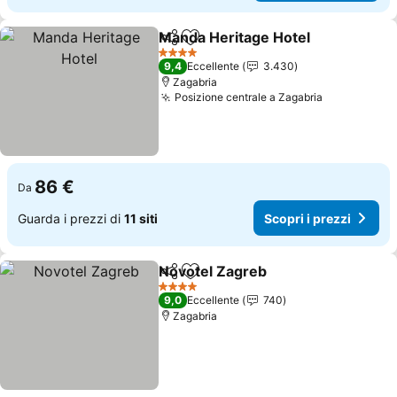
Manda Heritage Hotel
Condividi
Aggiungi ai preferiti
Scop
4 Stelle
9,4
Eccellente
3.430
Zagabria
Posizione centrale a Zagabria
Scopri i pr
86 €
Da
Guarda i prezzi di
11 siti
Scopri i prezzi
Novotel Zagreb
Condividi
Aggiungi ai preferiti
Scopri i pr
4 Stelle
9,0
Eccellente
740
Zagabria