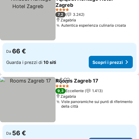
Condividi
Aggiungi ai preferiti
Zagreb
Scopri i prezzi
4 Stelle
7,2
3.242
Zagabria
Autentica esperienza culinaria croata
Scopr
66 €
Da
Guarda i prezzi di
10 siti
Scopri i prezzi
Rooms Zagreb 17
Condividi
Aggiungi ai preferiti
Scopri i 
4 Stelle
9,3
Eccellente
1.413
Zagabria
Viste panoramiche sui punti di riferimento
della città
56 €
Da