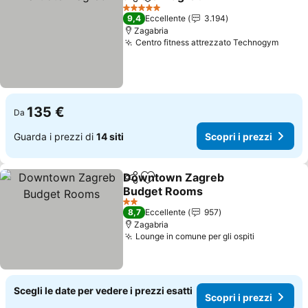
Condividi
Aggiungi ai preferiti
Scopri i pre
5 Stelle
9,4
Eccellente
3.194
Zagabria
Centro fitness attrezzato Technogym
Scopr
135 €
Da
Guarda i prezzi di
14 siti
Scopri i prezzi
Downtown Zagreb
Condividi
Aggiungi ai preferiti
Budget Rooms
Scopri i prezzi
2 Stelle
8,7
Eccellente
957
Zagabria
Lounge in comune per gli ospiti
Scopri i p
Scegli le date per vedere i prezzi esatti
Scopri i prezzi