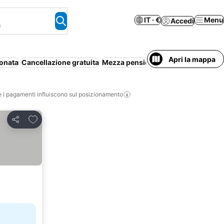
IT · €
Menu
Accedi
a
Apri la mappa
ionata
Cancellazione gratuita
Mezza pensione
Aparthotel
Animal
i pagamenti influiscono sul posizionamento
Aggiungi ai preferiti
Condividi