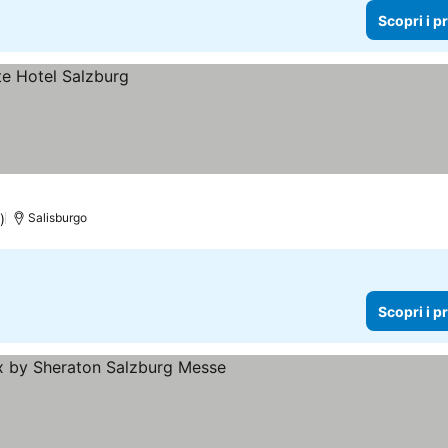
Scopri i p
)
Salisburgo
Scopri i p