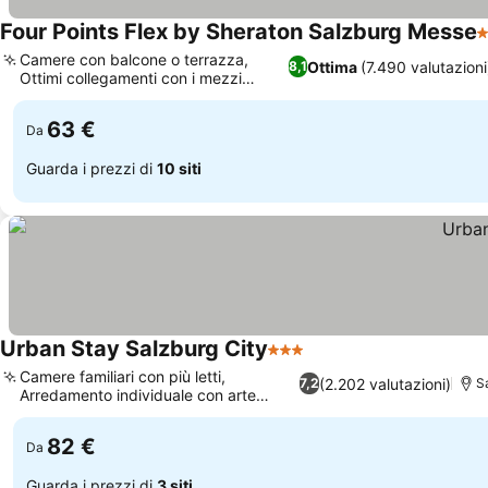
Four Points Flex by Sheraton Salzburg Messe
3
Camere con balcone o terrazza,
Ottima
(7.490 valutazioni
8,1
Ottimi collegamenti con i mezzi
Scopri i prezzi
pubblici
63 €
Da
Guarda i prezzi di
10 siti
Urban Stay Salzburg City
3 Stelle
Scopri i prezzi
Camere familiari con più letti,
(2.202 valutazioni)
7,2
S
Arredamento individuale con arte
Scopri i prezzi
vivace
82 €
Da
Guarda i prezzi di
3 siti