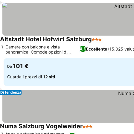
Altstadt Hotel Hofwirt Salzburg
3 Stelle
Scopri i prezz
Camere con balcone e vista
Eccellente
(15.025 valut
8,5
panoramica, Comode opzioni di
Scopri i prezzi
parcheggio in loco
101 €
Da
Guarda i prezzi di
12 siti
Di tendenza
Numa Salzburg Vogelweider
3 Stelle
Scopri i prezzi
Angolo cottura ben attrezzato,