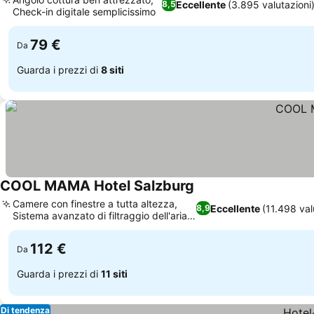
Eccellente
(3.895 valutazioni
8,5
Check-in digitale semplicissimo
Scopri i prezzi
79 €
Da
Guarda i prezzi di
8 siti
COOL MAMA Hotel Salzburg
Scopri i prezzi
Camere con finestre a tutta altezza,
Eccellente
(11.498 val
8,9
Sistema avanzato di filtraggio dell'aria
Scopri i prezzi
in camera
112 €
Da
Guarda i prezzi di
11 siti
Di tendenza