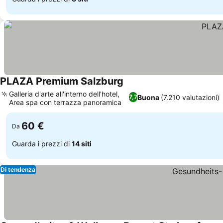
PLAZA Premium Salzburg
Scopri i prezzi
Galleria d'arte all'interno dell'hotel,
Buona
(7.210 valutazioni)
7,7
Area spa con terrazza panoramica
Scopri i prezzi
60 €
Da
Guarda i prezzi di
14 siti
Di tendenza