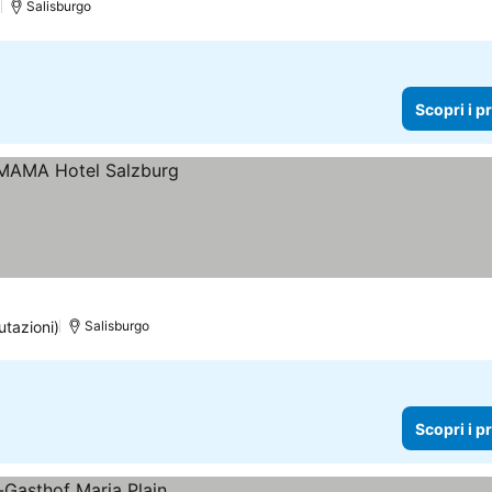
)
Salisburgo
Scopri i p
utazioni)
Salisburgo
Scopri i p