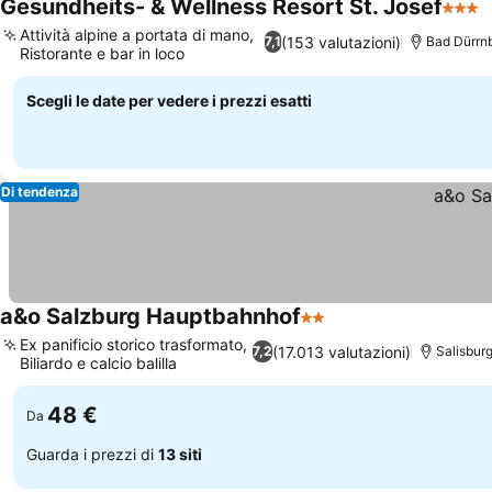
Gesundheits- & Wellness Resort St. Josef
3 Stel
S
Attività alpine a portata di mano,
(153 valutazioni)
7,1
Bad Dürrn
Ristorante e bar in loco
Scopri i prezzi
Scegli le date per vedere i prezzi esatti
Di tendenza
a&o Salzburg Hauptbahnhof
2 Stelle
Scopri i prezzi
Ex panificio storico trasformato,
(17.013 valutazioni)
7,2
Salisbur
Biliardo e calcio balilla
Scopri i prezzi
48 €
Da
Guarda i prezzi di
13 siti