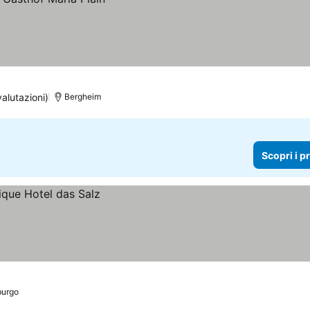
alutazioni)
Bergheim
Scopri i p
burgo