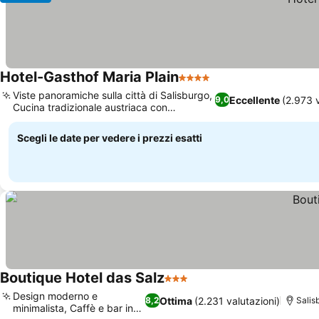
Hotel-Gasthof Maria Plain
4 Stelle
Scopri i prezzi
Viste panoramiche sulla città di Salisburgo,
Eccellente
(2.973 v
9,0
Cucina tradizionale austriaca con
Scopri i prezzi
macelleria propria
Scegli le date per vedere i prezzi esatti
Boutique Hotel das Salz
3 Stelle
Scopri i prezzi
Design moderno e
Ottima
(2.231 valutazioni)
8,2
Salis
minimalista, Caffè e bar in