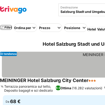
Destinazione
Filtri
Ordina per
Prezzo
Posizione
Hotel
Valu
Hotel Salzburg Stadt und 
Di tendenza
MEININGER Hotel Salzburg City Center
3 Stelle
Scop
Terrazza panoramica sul tetto,
Ottima
(16.282 valutazioni)
8,0
Deposito bagagli e sci dedicato
Scopri i prezzi
68 €
Da