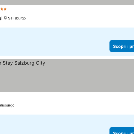
 Stelle
Scopri i prezzi
)
Salisburgo
Scopri i p
alisburgo
Scopri i p