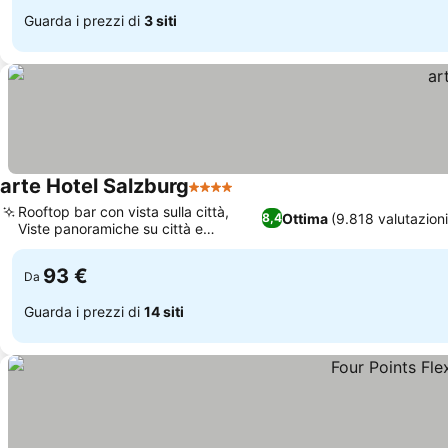
Guarda i prezzi di
3 siti
arte Hotel Salzburg
4 Stelle
Scopri i prezzi
Rooftop bar con vista sulla città,
Ottima
(9.818 valutazioni
8,4
Viste panoramiche su città e
Scopri i prezzi
montagne
93 €
Da
Guarda i prezzi di
14 siti