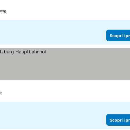
le
copri i prezzi
berg
Scopri i p
go
Scopri i p