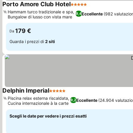
Porto Amore Club Hotel
5 Stelle
Scopri i prezzi
Hammam turco tradizionale e spa,
Eccellente
(982 valutazion
9,4
Bungalow di lusso con vista mare
Scopri i prezzi
179 €
Da
Guarda i prezzi di
2 siti
Delphin Imperial
5 Stelle
Scopri i prezzi
Piscina relax esterna riscaldata,
Eccellente
(24.904 valutazio
9,2
Cucina internazionale à la carte
Scopri i prezzi
Scegli le date per vedere i prezzi esatti