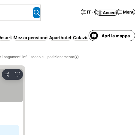
IT · €
Menu
Accedi
a
Apri la mappa
Resort
Mezza pensione
Aparthotel
Colazione inclusa
Famiglie
i pagamenti influiscono sul posizionamento
Aggiungi ai preferiti
Condividi