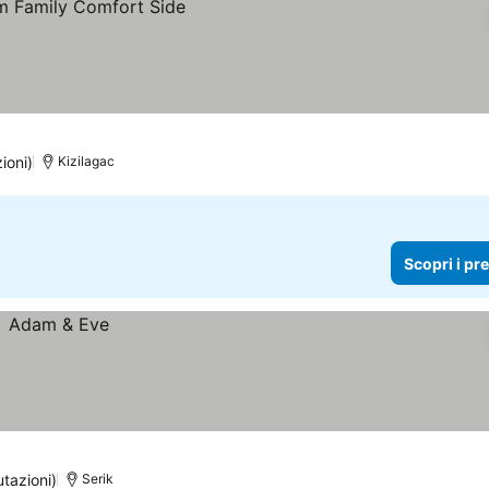
ezzi
ioni)
Kizilagac
Scopri i pr
utazioni)
Serik