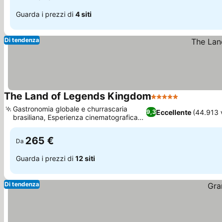
Guarda i prezzi di
4 siti
Di tendenza
The Land of Legends Kingdom
5 Stelle
Scopri i pr
Gastronomia globale e churrascaria
Eccellente
(44.913 
9,3
brasiliana, Esperienza cinematografica
Scopri i prezzi
immersiva in 5D
265 €
Da
Guarda i prezzi di
12 siti
Di tendenza