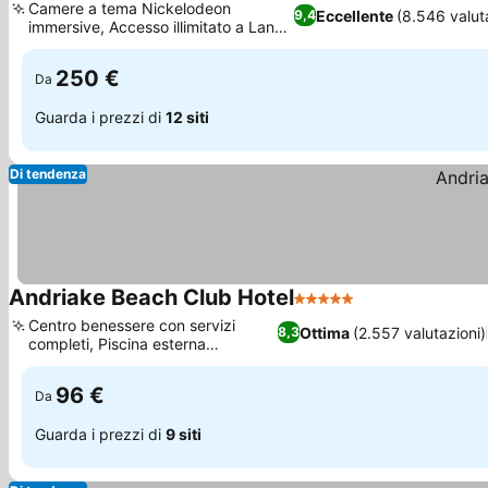
Camere a tema Nickelodeon
Eccellente
(8.546 valut
9,4
immersive, Accesso illimitato a Land
Scopri i prezzi
of Legends
250 €
Da
Guarda i prezzi di
12 siti
Di tendenza
Andriake Beach Club Hotel
5 Stelle
Scopri i prezzi
Centro benessere con servizi
Ottima
(2.557 valutazioni)
8,3
completi, Piscina esterna
Scopri i prezzi
olimpionica
96 €
Da
Guarda i prezzi di
9 siti