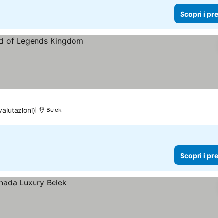
Scopri i pr
ezzi
valutazioni)
Belek
Scopri i pr