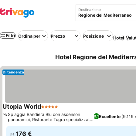
Destinazione
Filtri
Ordina per
Prezzo
Posizione
Hotel
Valu
Hotel Regione del Mediterr
Di tendenza
Utopia World
5 Stelle
Scopri i prezzi
Spiaggia Bandiera Blu con ascensori
Eccellente
(9.119 
9,1
panoramici, Ristorante Tugra specializzato
Scopri i prezzi
in frutti di mare
176 €
Da