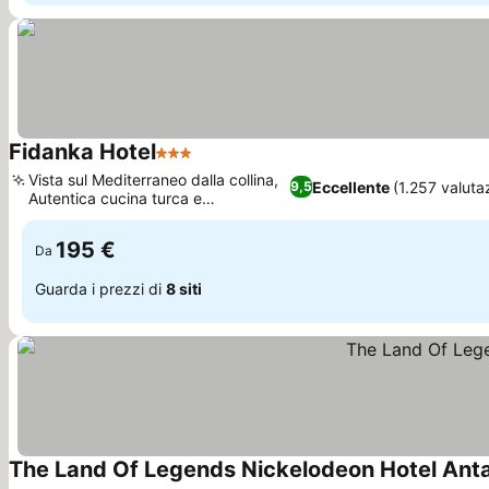
Fidanka Hotel
3 Stelle
Scopri i prezzi
Vista sul Mediterraneo dalla collina,
Eccellente
(1.257 valutaz
9,5
Autentica cucina turca e
Scopri i prezzi
internazionale
195 €
Da
Guarda i prezzi di
8 siti
The Land Of Legends Nickelodeon Hotel Ant