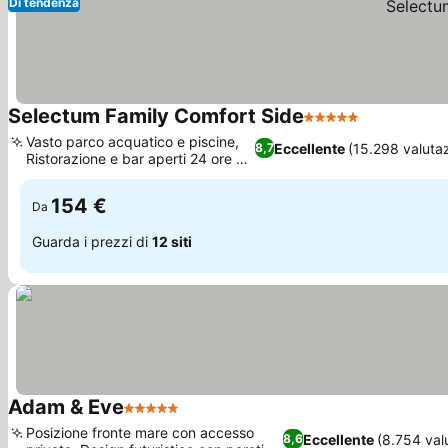
Di tendenza
Selectum Family Comfort Side
5 Stelle
Scopri i pr
Vasto parco acquatico e piscine,
Eccellente
(15.298 valutaz
8,7
Ristorazione e bar aperti 24 ore su
Scopri i prezzi
24
154 €
Da
Guarda i prezzi di
12 siti
Adam & Eve
5 Stelle
Scopri i prezzi
Posizione fronte mare con accesso
Eccellente
(8.754 val
8,6