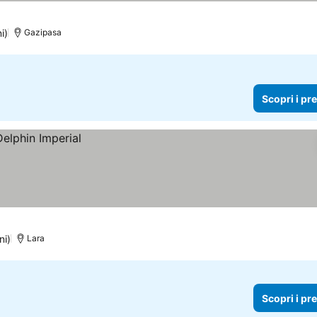
i)
Gazipasa
Scopri i pr
ni)
Lara
Scopri i pr