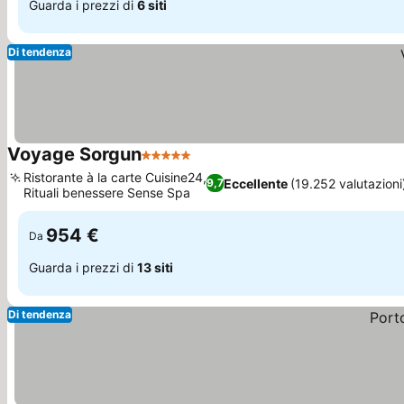
Guarda i prezzi di
6 siti
Di tendenza
Voyage Sorgun
5 Stelle
Scopri i prezzi
Ristorante à la carte Cuisine24,
Eccellente
(19.252 valutazioni
9,7
Rituali benessere Sense Spa
Scopri i prezzi
954 €
Da
Guarda i prezzi di
13 siti
Di tendenza