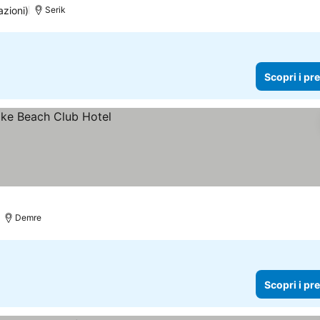
azioni)
Serik
Scopri i pr
Demre
Scopri i pr