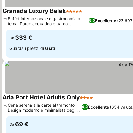
Granada Luxury Belek
5 Stelle
Scopri i prezzi
Buffet internazionale e gastronomia a
Eccellente
(23.697 
8,5
tema, Parco acquatico e parco
Scopri i prezzi
divertimenti Wonderland
333 €
Da
Guarda i prezzi di
6 siti
Ada Port Hotel Adults Only
4 Stelle
Scopri i prezzi
Cena serena à la carte al tramonto,
Eccellente
(654 valuta
9,2
Design moderno e minimalista degli
Scopri i prezzi
interni
69 €
Da