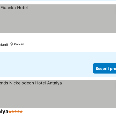
ioni)
Kalkan
Scopri i pr
alya
5 Stelle
Scopri i prezzi