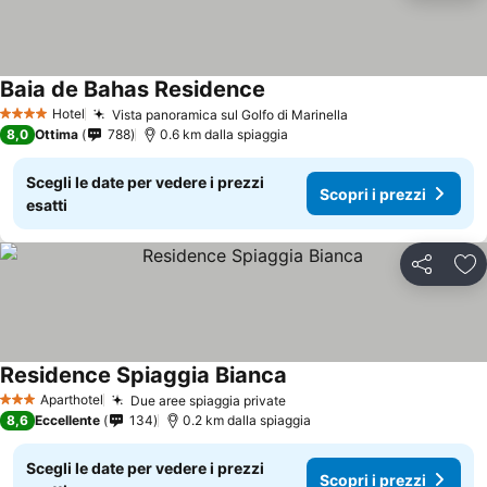
Baia de Bahas Residence
Hotel
Vista panoramica sul Golfo di Marinella
4 Stelle
8,0
Ottima
788
0.6 km dalla spiaggia
Scegli le date per vedere i prezzi
Scopri i prezzi
esatti
Condividi
Agg
Residence Spiaggia Bianca
Aparthotel
Due aree spiaggia private
3 Stelle
8,6
Eccellente
134
0.2 km dalla spiaggia
Scegli le date per vedere i prezzi
Scopri i prezzi