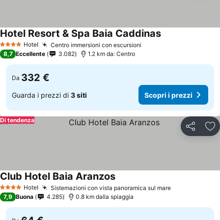
Hotel Resort & Spa Baia Caddinas
Hotel
Centro immersioni con escursioni
4 Stelle
8,7
Eccellente
3.082
1.2 km da: Centro
332 €
Da
Guarda i prezzi di
3 siti
Scopri i prezzi
Di tendenza
Condividi
Agg
Club Hotel Baia Aranzos
Hotel
Sistemazioni con vista panoramica sul mare
4 Stelle
7,9
Buona
4.285
0.8 km dalla spiaggia