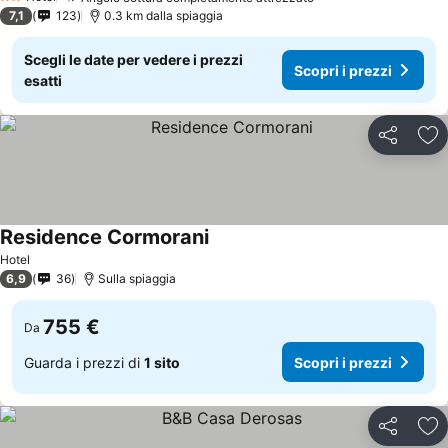
2 Stelle
7,1
123
0.3 km dalla spiaggia
Scegli le date per vedere i prezzi
Scopri i prezzi
esatti
Condividi
Agg
Residence Cormorani
Hotel
6,9
36
Sulla spiaggia
755 €
Da
Guarda i prezzi di
1 sito
Scopri i prezzi
Condividi
Agg