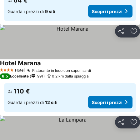
64 €
Da
Guarda i prezzi di
9 siti
Scopri i prezzi
Condividi
Agg
Hotel Marana
Hotel
Ristorante in loco con sapori sardi
4 Stelle
8,5
Eccellente
991
0.2 km dalla spiaggia
110 €
Da
Guarda i prezzi di
12 siti
Scopri i prezzi
Condividi
Agg