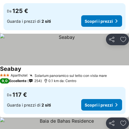
125 €
Da
Guarda i prezzi di
2 siti
Scopri i prezzi
Condividi
Agg
Seabay
Aparthotel
Solarium panoramico sul tetto con vista mare
3 Stelle
9,0
Eccellente
254
0.1 km da: Centro
117 €
Da
Guarda i prezzi di
2 siti
Scopri i prezzi
Condividi
Agg