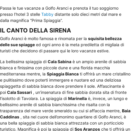
Passa le tue vacanze a Golfo Aranci e prenota il tuo soggiorno
presso l’hotel 3 stelle
Tabby
distante solo dieci metri dal mare e
dalla magnifica “Prima Spiaggia”.
IL CANTO DELLA SIRENA
Golfo Aranci è molto famosa e rinomata per la
squisita bellezza
delle sue spiagge
ed ogni anno è la meta prediletta di migliaia di
turisti che decidono di passare qui le loro vacanze estive.
La bellissima spiaggia di
Cala Sabina
è un ampio arenile di sabbia
bianca e finissima con piccole dune e una florida macchia
mediterranea mentre, la
Spiaggia Bianca
ti offrirà un mare cristallino
e pulitissimo dove poterti immergere e nuotare ed una deliziosa
spiaggetta di sabbia bianca dove prendere il sole. Affascinante è
poi
Cala Sassari
, un’insenatura di fine sabbia dorata sita di fronte
l’isolotto di Tavolara. La spiaggia di
Marinella
è, invece, un lungo e
bellissimo arenile di sabbia bianchissima che risalta con la
trasparenza del mare verde smeraldo su cui si affaccia mentre,
Baia
Caddinas
, sita nel cuore dell’omonimo quartiere di Golfo Aranci, è
una bella spiaggia di sabbia bianca attrezzata con un porticciolo
turistico. Magnifica è poi la spiaggia di
Sos Aranzos
che ti offrirà un