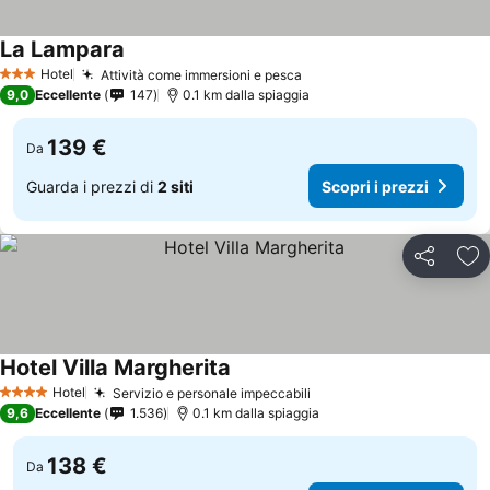
La Lampara
Hotel
Attività come immersioni e pesca
3 Stelle
9,0
Eccellente
147
0.1 km dalla spiaggia
139 €
Da
Guarda i prezzi di
2 siti
Scopri i prezzi
Condividi
Agg
Hotel Villa Margherita
Hotel
Servizio e personale impeccabili
4 Stelle
9,6
Eccellente
1.536
0.1 km dalla spiaggia
138 €
Da