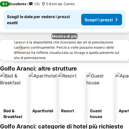
9,1
Eccellente
13
0.8 km da: Centro
Scegli le date per vedere i prezzi
Scopri i prezzi
esatti
Mostra di più
I prezzi e la disponibilità che riceviamo dai siti di prenotazione
cambiano continuamente. Perciò a volte possono esserci delle
differenze tra l’offerta visualizzata su trivago e quella presente sul
sito di prenotazione.
Golfo Aranci: altre strutture
Bed &
Aparthotel
Resort
Guest
Apar
Breakfast
house
Golfo Aranci: categorie di hotel più richieste