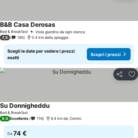
B&B Casa Derosas
Bed & Breakfast
Vista giardino da ogni stanza
7,3
185
0.4 km dalla spiaggia
Scegli le date per vedere i prezzi
Scopri i prezzi
esatti
Condividi
Agg
Su Donnigheddu
Bed & Breakfast
9,0
Eccellente
116
6.4 km da: Centro
74 €
Da