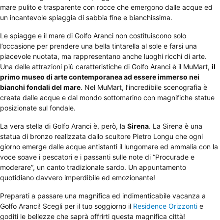
mare pulito e trasparente con rocce che emergono dalle acque ed
un incantevole spiaggia di sabbia fine e bianchissima.
Le spiagge e il mare di Golfo Aranci non costituiscono solo
l’occasione per prendere una bella tintarella al sole e farsi una
piacevole nuotata, ma rappresentano anche luoghi ricchi di arte.
Una delle attrazioni più caratteristiche di Golfo Aranci è il MuMart,
il
primo museo di arte contemporanea ad essere immerso nei
bianchi fondali del mare
. Nel MuMart, l’incredibile scenografia è
creata dalle acque e dal mondo sottomarino con magnifiche statue
posizionate sul fondale.
La vera stella di Golfo Aranci è, però, la
Sirena
. La Sirena è una
statua di bronzo realizzata dallo scultore Pietro Longu che ogni
giorno emerge dalle acque antistanti il lungomare ed ammalia con la
voce soave i pescatori e i passanti sulle note di “Procurade e
moderare”, un canto tradizionale sardo. Un appuntamento
quotidiano davvero imperdibile ed emozionante!
Preparati a passare una magnifica ed indimenticabile vacanza a
Golfo Aranci! Scegli per il tuo soggiorno il
Residence Orizzonti
e
goditi le bellezze che saprà offrirti questa magnifica città!