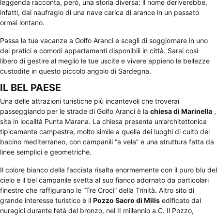
leggenda racconta, però, una storia diversa: il nome deriverebbe,
infatti, dal naufragio di una nave carica di arance in un passato
ormai lontano.
Passa le tue vacanze a Golfo Aranci e scegli di soggiornare in uno
dei pratici e comodi appartamenti disponibili in città. Sarai così
libero di gestire al meglio le tue uscite e vivere appieno le bellezze
custodite in questo piccolo angolo di Sardegna.
IL BEL PAESE
Una delle attrazioni turistiche più incantevoli che troverai
passeggiando per le strade di Golfo Aranci è la
chiesa di Marinella
,
sita in località Punta Marana. La chiesa presenta un’architettonica
tipicamente campestre, molto simile a quella dei luoghi di culto del
bacino mediterraneo, con campanili “a vela” e una struttura fatta da
linee semplici e geometriche.
Il colore bianco della facciata risalta enormemente con il puro blu del
cielo e il bel campanile svetta al suo fianco adornato da particolari
finestre che raffigurano le “Tre Croci” della Trinità. Altro sito di
grande interesse turistico è il
Pozzo Sacro di Milis
edificato dai
nuragici durante l’età del bronzo, nel II millennio a.C. Il Pozzo,