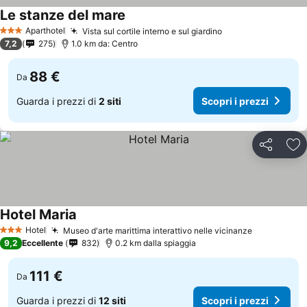
Le stanze del mare
Aparthotel
Vista sul cortile interno e sul giardino
3 Stelle
7,2
275
1.0 km da: Centro
88 €
Da
Guarda i prezzi di
2 siti
Scopri i prezzi
Condividi
Agg
Hotel Maria
Hotel
Museo d'arte marittima interattivo nelle vicinanze
3 Stelle
9,2
Eccellente
832
0.2 km dalla spiaggia
111 €
Da
Guarda i prezzi di
12 siti
Scopri i prezzi