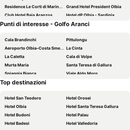
Residence Le Corti di Marinella
Grand Hotel President Olbia
Club Hotel Baia Aranzos
Hotel dP Olbia - Sardinia
Punti di interesse - Golfo Aranci
Gabbiano Azzurro Hotel & Suites
Colonna Hotel Du Golf
Hotel Rocce Sarde
Hotel Regina Elena
Cala Brandinchi
Pittulongu
Colonna Beach Hotel
Club Esse Cala Bitta
Aeroporto Olbia–Costa Smeralda–Prince Karim Aga Khan IV
La Cinta
Hotel Residence Rena Bianca
Hotel Luna Lughente
La Caletta
Cala di Volpe
Hotel il Faro di Molara
Blu Hotel Morisco
Murta Maria
Santa Teresa di Gallura
Resort Cala di Falco
Hotel De Plam
Spiaggia Bianca
Viale Aldo Moro
Club Hotel Baja Sardinia
Jazz Hotel
Top destinazioni
Porto Pollo
Cala di Budoni
Felix Hotels - Hotel Airone
Grand Hotel In Porto Cervo
Caletta
Centro Storico
Hotel Pedra Santa
Baia de Bahas Residence
Hotel San Teodoro
Hotel Orosei
Abbiadori
Liscia di Vacca
Hotel Palumbalza Porto Rotondo
HOTEL MARTINI
Hotel Olbia
Hotel Santa Teresa Gallura
Porto Pozzo
Stazione di Olbia
Colonna Resort
Hotel La Bisaccia
Hotel Budoni
Hotel Palau
Parco Nazionale dell'Arcipelago di La Maddalena
Santa Lucia
Colonna Country Club
Bagaglino I Giardini Di Porto Cervo
Hotel Badesi
Hotel Valledoria
Promenade di Spiaggia di Golfo Aranci
Porto di Golfo Aranci
Cala Cuncheddi - VRetreats
Colonna Palace Hotel Mediterraneo