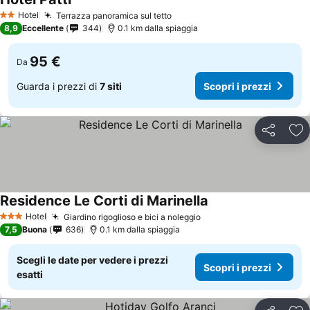
Hotel
Terrazza panoramica sul tetto
2 Stelle
8,9
Eccellente
344
0.1 km dalla spiaggia
95 €
Da
Guarda i prezzi di
7 siti
Scopri i prezzi
Condividi
Agg
Residence Le Corti di Marinella
Hotel
Giardino rigoglioso e bici a noleggio
3 Stelle
7,5
Buona
636
0.1 km dalla spiaggia
Scegli le date per vedere i prezzi
Scopri i prezzi
esatti