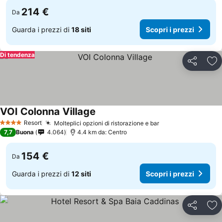
214 €
Da
Guarda i prezzi di
18 siti
Scopri i prezzi
Di tendenza
Condividi
Agg
VOI Colonna Village
Resort
Molteplici opzioni di ristorazione e bar
4 Stelle
7,7
Buona
4.064
4.4 km da: Centro
154 €
Da
Guarda i prezzi di
12 siti
Scopri i prezzi
Condividi
Agg