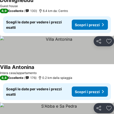
Donnigheddu
Guest house
8,9
Eccellente
130
6.4 km da: Centro
Scegli le date per vedere i prezzi
Scopri i prezzi
esatti
Condividi
Agg
Villa Antonina
Intera casa/appartamento
8,8
Eccellente
176
0.2 km dalla spiaggia
Scegli le date per vedere i prezzi
Scopri i prezzi
esatti
Condividi
Agg