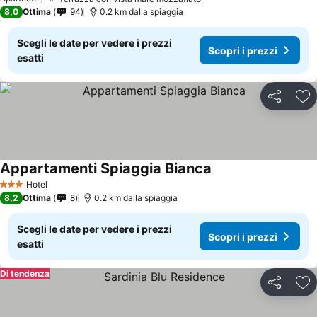
8,0
Ottima
94
0.2 km dalla spiaggia
Scegli le date per vedere i prezzi
Scopri i prezzi
esatti
Condividi
Agg
Appartamenti Spiaggia Bianca
Hotel
3 Stelle
8,2
Ottima
8
0.2 km dalla spiaggia
Scegli le date per vedere i prezzi
Scopri i prezzi
esatti
Di tendenza
Condividi
Agg