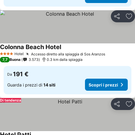
Condividi
Agg
Colonna Beach Hotel
Hotel
Accesso diretto alla spiaggia di Sos Aranzos
4 Stelle
7,7
Buona
3.573
0.3 km dalla spiaggia
191 €
Da
Guarda i prezzi di
14 siti
Scopri i prezzi
Di tendenza
Condividi
Agg
Hotel Patti