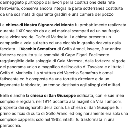
danneggiato purtroppo dai lavori per la costruzione della rete
ferroviaria, conserva ancora integra la parte sotterranea costituita
da una scalinata di quaranta gradini e una camera del pozzo.
La
chiesa di Nostra Signora del Monte
fu probabilmente realizzata
durante il XIX secolo da alcuni marinai scampati ad un naufragio
nelle vicinanze del Golfo di Marinella. La chiesa presenta un
campanile a vela sul retro ed una nicchia in granito ricavata dalla
facciata. Il
Vecchio Semaforo
di Golfo Aranci, invece, è un’antica
fortezza costruita sulla sommità di Capo Figari. Facilmente
raggiungibile dalla spiaggia di Cala Moresca, dalla fortezza si gode
del panorama unico e magnifico dell’isolotto di Tavolara e di tutto il
Golfo di Marinella. La struttura del Vecchio Semaforo è ormai
fatiscente ed è composta da una torretta circolare e da un
imponente fabbricato, un tempo destinato agli alloggi dei militari.
Bella è anche la
chiesa di San Giuseppe
edificata, con le sue linee
semplici e regolari, nel 1914 accanto alla magnifica Villa Tamponi,
proprietà dei signorotti della zona. La chiesa di San Giuseppe fu il
primo edificio di culto di Golfo Aranci ed originariamente era solo una
semplice cappella; solo nel 1962, infatti, fu trasformata in una
parrocchia.