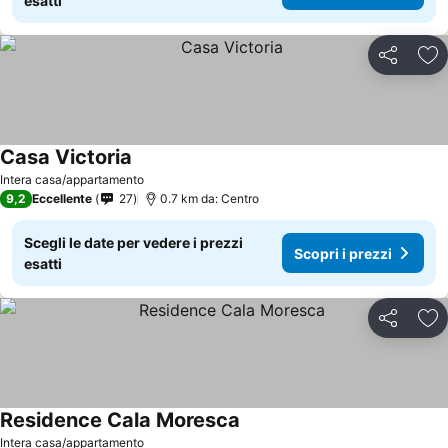
esatti
Condividi
Agg
Casa Victoria
Intera casa/appartamento
9,2
Eccellente
27
0.7 km da: Centro
Scegli le date per vedere i prezzi
Scopri i prezzi
esatti
Condividi
Agg
Residence Cala Moresca
Intera casa/appartamento