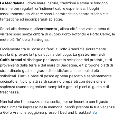
La Maddalena
, dove mare, natura, tradizioni e storia si fondono
insieme per regalarti un’indimenticabile esperienza. I luoghi
assolutamente da visitare sono il caratteristico centro storico e le
fantastiche ed incomparabili spiagge.
Se sei alla ricerca di
divertimento
, allora città che vale la pena di
visitare sono senza ombra di dubbio Porto Rotondo e Porto Cervo, le
mete più “In” della Sardegna.
Ovviamente tra le “cose da fare” a Golfo Aranci c’è sicuramente
quella di provare la tipica cucina del luogo. La
gastronomia di
Golfo Aranci
si distingue per l’accurata selezione dei prodotti, tutti
provenienti dalla terra e dal mare di Sardegna, e ti propone piatti di
straordinario gusto in grado di soddisfare anche i palati più
sofisticati. Piatti a base di pesce appena pescato e sapientemente
cucinato e i tipici piatti sardi saranno preparati con dedizione e
sapienza usando ingredienti semplici e genuini pieni di gusto e di
freschezza.
Non hai che l’imbarazzo della scelta, per un incontro con il gusto
che ti rimarrà impresso nella memoria; perciò prenota la tua vacanza
a Golfo Aranci e soggiorna presso il bed and breakfast
Su