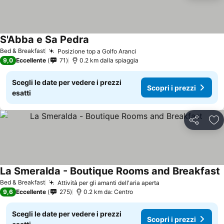
S'Abba e Sa Pedra
Bed & Breakfast
Posizione top a Golfo Aranci
9,0
Eccellente
71
0.2 km dalla spiaggia
Scegli le date per vedere i prezzi
Scopri i prezzi
esatti
Condividi
Agg
La Smeralda - Boutique Rooms and Breakfast
Bed & Breakfast
Attività per gli amanti dell'aria aperta
9,6
Eccellente
275
0.2 km da: Centro
Scegli le date per vedere i prezzi
Scopri i prezzi