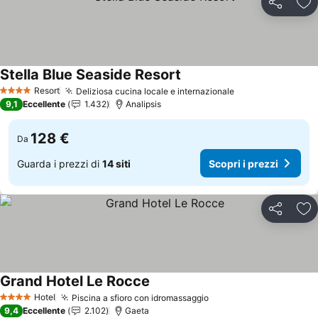
Condividi
Agg
Stella Blue Seaside Resort
Resort
Deliziosa cucina locale e internazionale
4 Stelle
9,1
Eccellente
1.432
Analipsis
128 €
Da
Guarda i prezzi di
14 siti
Scopri i prezzi
Condividi
Agg
Grand Hotel Le Rocce
Hotel
Piscina a sfioro con idromassaggio
4 Stelle
9,4
Eccellente
2.102
Gaeta