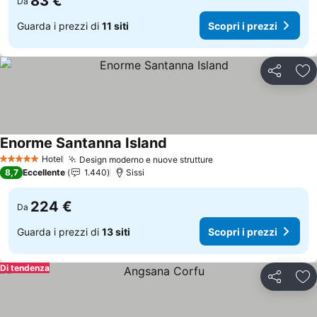
83 €
Da
Guarda i prezzi di
11 siti
Scopri i prezzi
Condividi
Agg
Enorme Santanna Island
Hotel
Design moderno e nuove strutture
5 Stelle
8,7
Eccellente
1.440
Sissi
224 €
Da
Guarda i prezzi di
13 siti
Scopri i prezzi
Di tendenza
Condividi
Agg