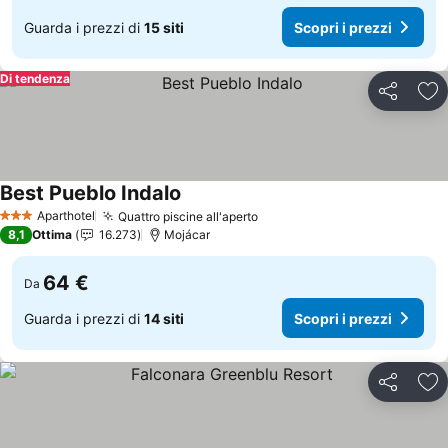
Guarda i prezzi di
15 siti
Scopri i prezzi
Di tendenza
Condividi
Agg
Best Pueblo Indalo
Aparthotel
Quattro piscine all'aperto
3 Stelle
8,1
Ottima
16.273
Mojácar
64 €
Da
Guarda i prezzi di
14 siti
Scopri i prezzi
Condividi
Agg