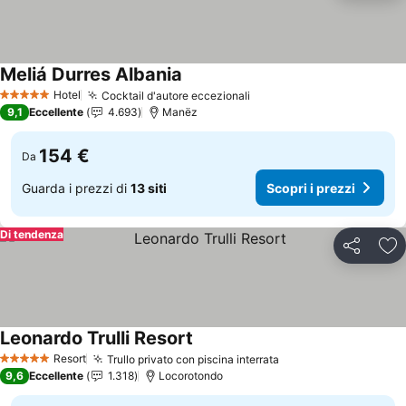
Meliá Durres Albania
Hotel
Cocktail d'autore eccezionali
5 Stelle
9,1
Eccellente
4.693
Manëz
154 €
Da
Guarda i prezzi di
13 siti
Scopri i prezzi
Di tendenza
Condividi
Agg
Leonardo Trulli Resort
Resort
Trullo privato con piscina interrata
5 Stelle
9,6
Eccellente
1.318
Locorotondo