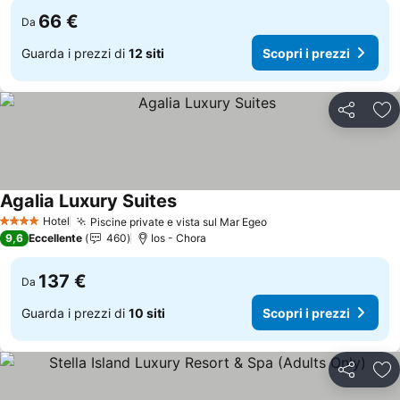
66 €
Da
Guarda i prezzi di
12 siti
Scopri i prezzi
Condividi
Agg
Agalia Luxury Suites
Hotel
Piscine private e vista sul Mar Egeo
4 Stelle
9,6
Eccellente
460
Ios - Chora
137 €
Da
Guarda i prezzi di
10 siti
Scopri i prezzi
Condividi
Agg