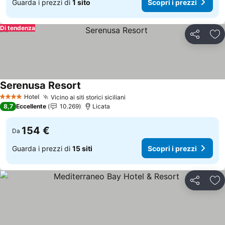
Guarda i prezzi di
1 sito
Scopri i prezzi
Di tendenza
Condividi
Agg
Serenusa Resort
Hotel
Vicino ai siti storici siciliani
4 Stelle
8,7
Eccellente
10.269
Licata
154 €
Da
Guarda i prezzi di
15 siti
Scopri i prezzi
Condividi
Agg