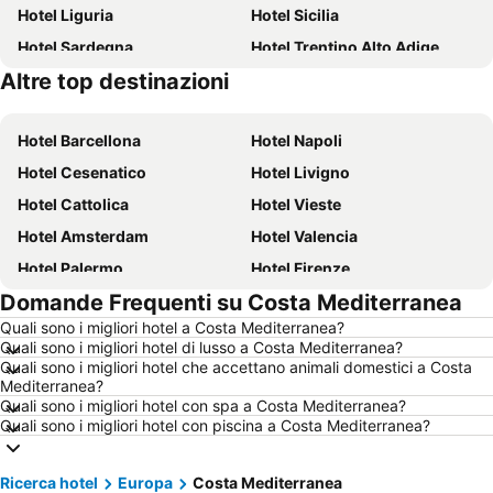
Hotel Liguria
Hotel Sicilia
Hotel Sardegna
Hotel Trentino Alto Adige
Altre top destinazioni
Hotel Toscana
Hotel Puglia
Hotel Barcellona
Hotel Napoli
Hotel Cesenatico
Hotel Livigno
Hotel Cattolica
Hotel Vieste
Hotel Amsterdam
Hotel Valencia
Hotel Palermo
Hotel Firenze
Domande Frequenti su Costa Mediterranea
Hotel Sharm el-Sheikh
Hotel Caorle
Quali sono i migliori hotel a Costa Mediterranea?
Hotel Milano
Hotel Bellaria-Igea Marina
Quali sono i migliori hotel di lusso a Costa Mediterranea?
Hotel Milano Marittima
Hotel Venezia
Quali sono i migliori hotel che accettano animali domestici a Costa
Mediterranea?
Hotel New York
Hotel Alghero
Quali sono i migliori hotel con spa a Costa Mediterranea?
Quali sono i migliori hotel con piscina a Costa Mediterranea?
Hotel Vienna
Hotel Isola d'Ischia
Hotel Calabria
Hotel Italia
Ricerca hotel
Europa
Costa Mediterranea
Hotel Isola d'Elba
Hotel Lago di Garda