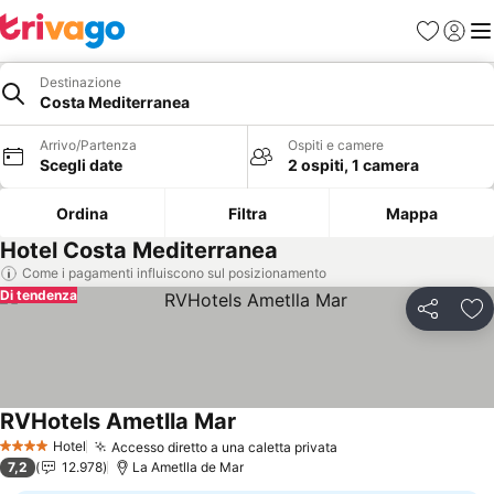
Preferiti
Accedi
Me
Destinazione
Costa Mediterranea
Arrivo/Partenza
Ospiti e camere
Scegli date
2 ospiti, 1 camera
Ordina
Filtra
Mappa
Hotel Costa Mediterranea
Come i pagamenti influiscono sul posizionamento
Di tendenza
Condividi
Agg
RVHotels Ametlla Mar
Hotel
Accesso diretto a una caletta privata
4 Stelle
7,2
12.978
La Ametlla de Mar