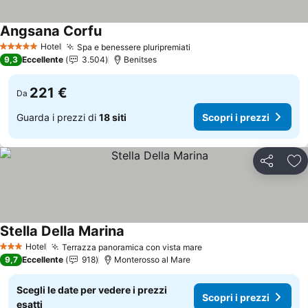
Angsana Corfu
Hotel
Spa e benessere pluripremiati
5 Stelle
9,3
Eccellente
3.504
Benitses
221 €
Da
Guarda i prezzi di
18 siti
Scopri i prezzi
Condividi
Agg
Stella Della Marina
Hotel
Terrazza panoramica con vista mare
3 Stelle
9,7
Eccellente
918
Monterosso al Mare
Scegli le date per vedere i prezzi
Scopri i prezzi
esatti