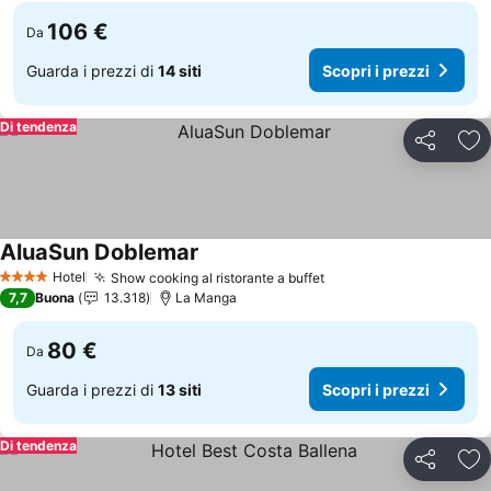
106 €
Da
Guarda i prezzi di
14 siti
Scopri i prezzi
Di tendenza
Condividi
Agg
AluaSun Doblemar
Hotel
Show cooking al ristorante a buffet
4 Stelle
7,7
Buona
13.318
La Manga
80 €
Da
Guarda i prezzi di
13 siti
Scopri i prezzi
Di tendenza
Condividi
Agg