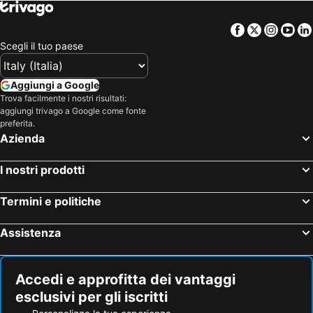
Hotel Riviera Romagnola
Hotel Abruzzo
Facebook
Twitter
Insta
Yo
Hotel Marche
Hotel Valle d'Aosta
Scegli il tuo paese
Hotel Salento
Hotel Ibiza
Hotel Malta
Hotel Umbria
Aggiungi a Google
Trova facilmente i nostri risultati:
Hotel Minorca
Hotel Croazia
aggiungi trivago a Google come fonte
Hotel Mallorca
Hotel Emilia-Romagna
preferita.
Azienda
Hotel Val Di Fassa
Hotel Creta
I nostri prodotti
Termini e politiche
Assistenza
Accedi e approfitta dei vantaggi
esclusivi per gli iscritti