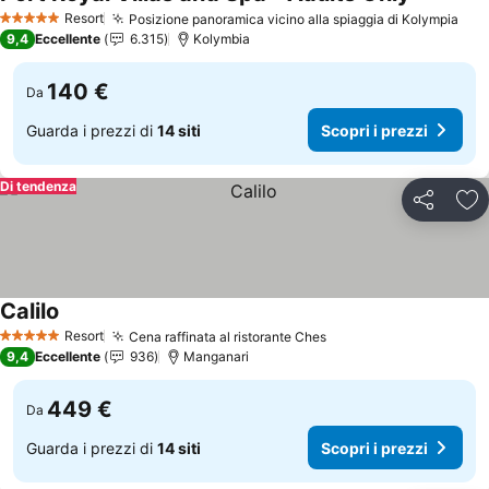
Resort
Posizione panoramica vicino alla spiaggia di Kolympia
5 Stelle
9,4
Eccellente
6.315
Kolymbia
140 €
Da
Guarda i prezzi di
14 siti
Scopri i prezzi
Di tendenza
Condividi
Agg
Calilo
Resort
Cena raffinata al ristorante Ches
5 Stelle
9,4
Eccellente
936
Manganari
449 €
Da
Guarda i prezzi di
14 siti
Scopri i prezzi