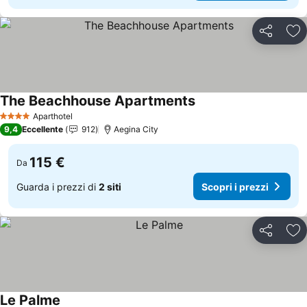
Condividi
Agg
The Beachhouse Apartments
Aparthotel
4 Stelle
9,4
Eccellente
912
Aegina City
115 €
Da
Guarda i prezzi di
2 siti
Scopri i prezzi
Condividi
Agg
Le Palme