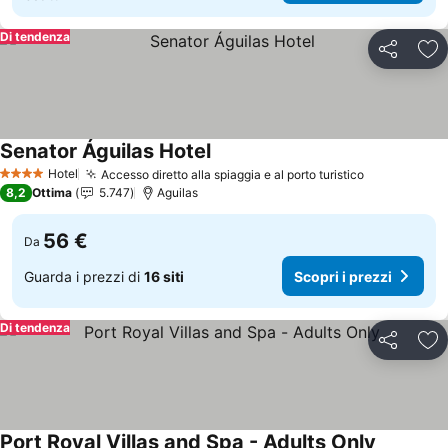
Di tendenza
Condividi
Agg
Senator Águilas Hotel
Hotel
Accesso diretto alla spiaggia e al porto turistico
4 Stelle
8,2
Ottima
5.747
Aguilas
56 €
Da
Guarda i prezzi di
16 siti
Scopri i prezzi
Di tendenza
Condividi
Agg
Port Royal Villas and Spa - Adults Only