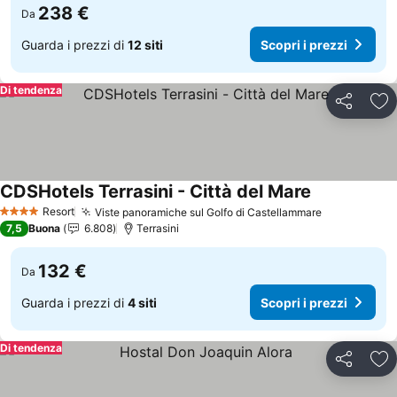
238 €
Da
Guarda i prezzi di
12 siti
Scopri i prezzi
Di tendenza
Condividi
Agg
CDSHotels Terrasini - Città del Mare
Resort
Viste panoramiche sul Golfo di Castellammare
4 Stelle
7,5
Buona
6.808
Terrasini
132 €
Da
Guarda i prezzi di
4 siti
Scopri i prezzi
Di tendenza
Condividi
Agg