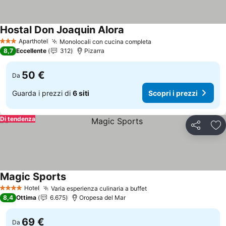
Hostal Don Joaquin Alora
Aparthotel
Monolocali con cucina completa
3 Stelle
8,7
Eccellente
312
Pizarra
50 €
Da
Guarda i prezzi di
6 siti
Scopri i prezzi
Di tendenza
Condividi
Agg
Magic Sports
Hotel
Varia esperienza culinaria a buffet
4 Stelle
8,4
Ottima
6.675
Oropesa del Mar
69 €
Da