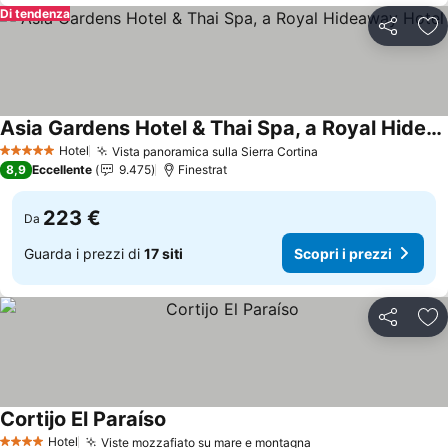
Di tendenza
Condividi
Agg
Asia Gardens Hotel & Thai Spa, a Royal Hideaway Hotel
Hotel
Vista panoramica sulla Sierra Cortina
5 Stelle
8,9
Eccellente
9.475
Finestrat
223 €
Da
Guarda i prezzi di
17 siti
Scopri i prezzi
Condividi
Agg
Cortijo El Paraíso
Hotel
Viste mozzafiato su mare e montagna