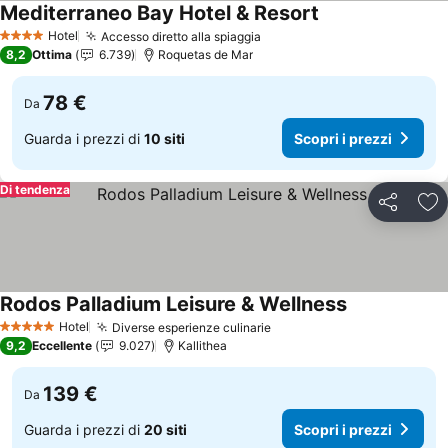
Mediterraneo Bay Hotel & Resort
Hotel
Accesso diretto alla spiaggia
4 Stelle
8,2
Ottima
6.739
Roquetas de Mar
78 €
Da
Guarda i prezzi di
10 siti
Scopri i prezzi
Di tendenza
Condividi
Agg
Rodos Palladium Leisure & Wellness
Hotel
Diverse esperienze culinarie
5 Stelle
9,2
Eccellente
9.027
Kallithea
139 €
Da
Guarda i prezzi di
20 siti
Scopri i prezzi