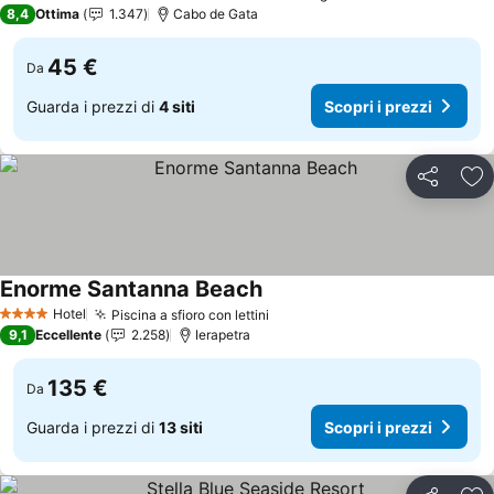
4 Stelle
8,4
Ottima
1.347
Cabo de Gata
45 €
Da
Guarda i prezzi di
4 siti
Scopri i prezzi
Condividi
Agg
Enorme Santanna Beach
Hotel
Piscina a sfioro con lettini
4 Stelle
9,1
Eccellente
2.258
Ierapetra
135 €
Da
Guarda i prezzi di
13 siti
Scopri i prezzi