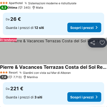
Aparthotel
Sistemazioni moderne e ristrutturate
3 Stelle
8,3
Ottima
340
Malia
26 €
Da
Guarda i prezzi di
12 siti
Scopri i prezzi
Di tendenza
Condividi
Agg
Pierre & Vacances Terrazas Costa del Sol Resort
Resort
Giardini con vista sul Mar di Alboran
3 Stelle
7,4
7.713
Manilva
221 €
Da
Guarda i prezzi di
3 siti
Scopri i prezzi