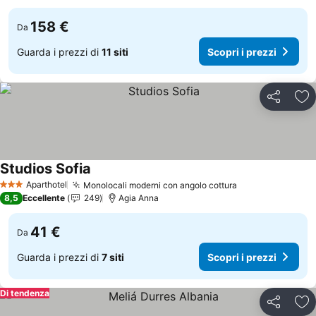
158 €
Da
Guarda i prezzi di
11 siti
Scopri i prezzi
Condividi
Agg
Studios Sofia
Aparthotel
Monolocali moderni con angolo cottura
3 Stelle
8,5
Eccellente
249
Agia Anna
41 €
Da
Guarda i prezzi di
7 siti
Scopri i prezzi
Di tendenza
Condividi
Agg