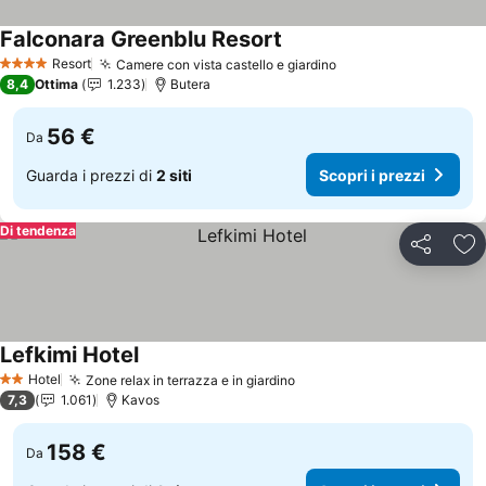
Falconara Greenblu Resort
Resort
Camere con vista castello e giardino
4 Stelle
8,4
Ottima
1.233
Butera
56 €
Da
Guarda i prezzi di
2 siti
Scopri i prezzi
Di tendenza
Condividi
Agg
Lefkimi Hotel
Hotel
Zone relax in terrazza e in giardino
2 Stelle
7,3
1.061
Kavos
158 €
Da