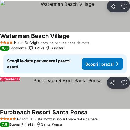
Condividi
Agg
Waterman Beach Village
Hotel
Griglia comune per una cena dalmata
4 Stelle
8,8
Eccellente
1.212
Supetar
Scegli le date per vedere i prezzi
Scopri i prezzi
esatti
Di tendenza
Condividi
Agg
Purobeach Resort Santa Ponsa
Resort
Viste mozzafiato sul mare dalle camere
5 Stelle
7,8
Buona
912
Santa Ponsa