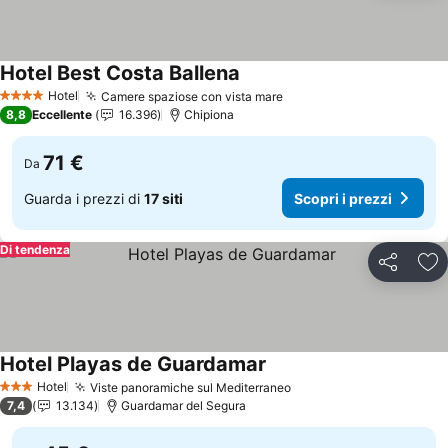
Hotel Best Costa Ballena
Hotel
Camere spaziose con vista mare
4 Stelle
8,8
Eccellente
16.396
Chipiona
71 €
Da
Guarda i prezzi di
17 siti
Scopri i prezzi
Di tendenza
Condividi
Agg
Hotel Playas de Guardamar
Hotel
Viste panoramiche sul Mediterraneo
3 Stelle
7,4
13.134
Guardamar del Segura