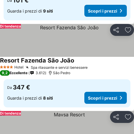
101 €
Da
Guarda i prezzi di
9 siti
Scopri i prezzi
Di tendenza
Condividi
Agg
Resort Fazenda São João
Hotel
Spa rilassante e servizi benessere
4 Stelle
9,2
Eccellente
3.612
São Pedro
347 €
Da
Guarda i prezzi di
8 siti
Scopri i prezzi
Di tendenza
Condividi
Agg