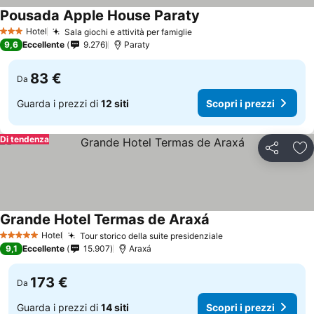
Pousada Apple House Paraty
Hotel
Sala giochi e attività per famiglie
3 Stelle
9,6
Eccellente
9.276
Paraty
83 €
Da
Guarda i prezzi di
12 siti
Scopri i prezzi
Di tendenza
Condividi
Agg
Grande Hotel Termas de Araxá
Hotel
Tour storico della suite presidenziale
5 Stelle
9,1
Eccellente
15.907
Araxá
173 €
Da
Guarda i prezzi di
14 siti
Scopri i prezzi