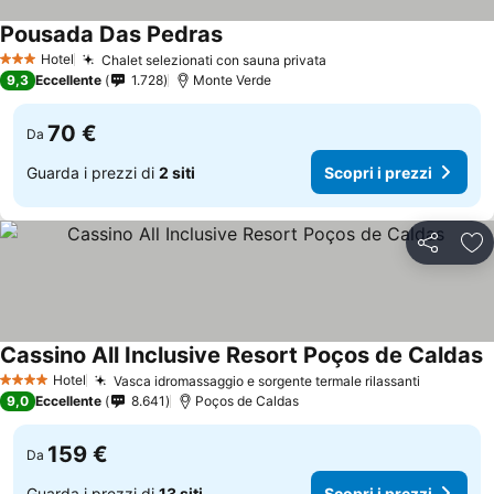
Pousada Das Pedras
Hotel
Chalet selezionati con sauna privata
3 Stelle
9,3
Eccellente
1.728
Monte Verde
70 €
Da
Guarda i prezzi di
2 siti
Scopri i prezzi
Condividi
Agg
Cassino All Inclusive Resort Poços de Caldas
Hotel
Vasca idromassaggio e sorgente termale rilassanti
4 Stelle
9,0
Eccellente
8.641
Poços de Caldas
159 €
Da
Guarda i prezzi di
13 siti
Scopri i prezzi