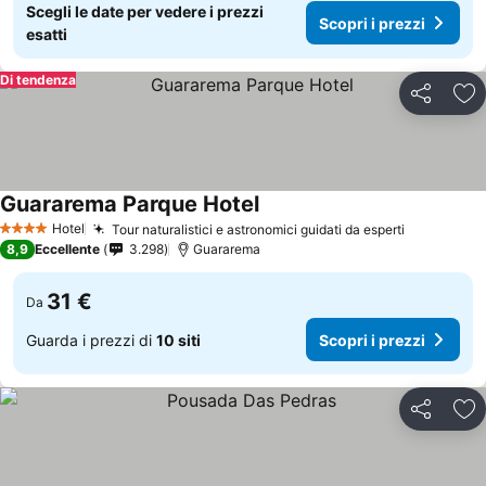
Scegli le date per vedere i prezzi
Scopri i prezzi
esatti
Di tendenza
Condividi
Agg
Guararema Parque Hotel
Hotel
Tour naturalistici e astronomici guidati da esperti
4 Stelle
8,9
Eccellente
3.298
Guararema
31 €
Da
Guarda i prezzi di
10 siti
Scopri i prezzi
Condividi
Agg