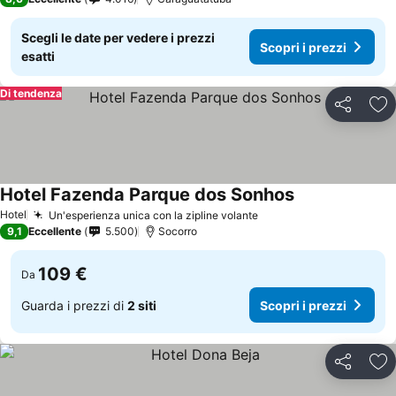
Scegli le date per vedere i prezzi
Scopri i prezzi
esatti
Di tendenza
Condividi
Agg
Hotel Fazenda Parque dos Sonhos
Hotel
Un'esperienza unica con la zipline volante
9,1
Eccellente
5.500
Socorro
109 €
Da
Guarda i prezzi di
2 siti
Scopri i prezzi
Condividi
Agg