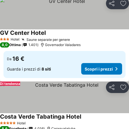
Condividi
Agg
GV Center Hotel
Hotel
Saune separate per genere
3 Stelle
8,0
Ottima
1.401
Governador Valadares
16 €
Da
Guarda i prezzi di
8 siti
Scopri i prezzi
Di tendenza
Condividi
Agg
Costa Verde Tabatinga Hotel
Hotel
5 Stelle
8,6
Eccellente
4.016
Caraguatatuba