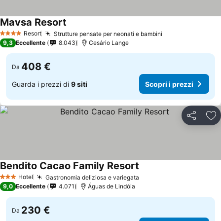
Mavsa Resort
Resort
Strutture pensate per neonati e bambini
4 Stelle
9,3
Eccellente
8.043
Cesário Lange
408 €
Da
Guarda i prezzi di
9 siti
Scopri i prezzi
Condividi
Agg
Bendito Cacao Family Resort
Hotel
Gastronomia deliziosa e variegata
3 Stelle
9,0
Eccellente
4.071
Águas de Lindóia
230 €
Da