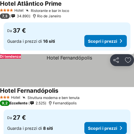
Hotel Atlântico Prime
Hotel
Ristorante e bar in loco
4 Stelle
7,3
34.890
Rio de Janeiro
37 €
Da
Guarda i prezzi di
16 siti
Scopri i prezzi
Di tendenza
Condividi
Agg
Hotel Fernandópolis
Hotel
Struttura moderna e ben tenuta
3 Stelle
9,2
Eccellente
2.525
Fernandópolis
27 €
Da
Guarda i prezzi di
8 siti
Scopri i prezzi