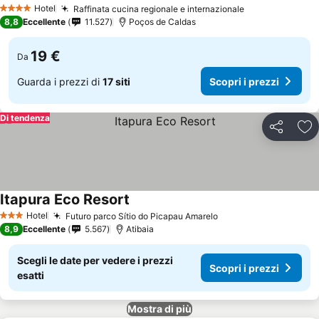
Hotel
Raffinata cucina regionale e internazionale
4 Stelle
8,8
Eccellente
11.527
Poços de Caldas
19 €
Da
Guarda i prezzi di
17 siti
Scopri i prezzi
Di tendenza
Condividi
Agg
Itapura Eco Resort
Hotel
Futuro parco Sítio do Picapau Amarelo
3 Stelle
8,9
Eccellente
5.567
Atibaia
Scegli le date per vedere i prezzi
Scopri i prezzi
esatti
Mostra di più