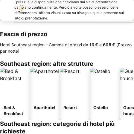
I prezzi e la disponibilità che riceviamo dai siti di prenotazione
cambiano continuamente. Perciò a volte possono esserci delle
differenze tra l’offerta visualizzata su trivago e quella presente sul
sito di prenotazione.
Fascia di prezzo
Hotel Southeast region -
Gamma di prezzi
da
‎16 €
a
‎608 €
(Prezzo
per notte)
Southeast region: altre strutture
Bed &
Aparthotel
Resort
Ostello
Gues
Breakfast
hous
Southeast region: categorie di hotel più
richieste