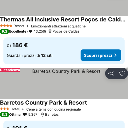
Thermas All Inclusive Resort Poços de Caldas By Nacional Inn
Resort
Emozionanti attrazioni acquatiche
4 Stelle
9,2
Eccellente
13.256
Poços de Caldas
186 €
Da
Guarda i prezzi di
12 siti
Scopri i prezzi
Di tendenza
Condividi
Agg
Barretos Country Park & Resort
Hotel
Cene a tema con cucina regionale
3 Stelle
8,3
Ottima
9.367
Barretos