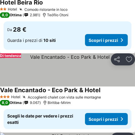
Hotel Beira Rio
Hotel
Comodo ristorante in loco
2 Stelle
8,0
Ottima
2.981
Teófilo Otoni
28 €
Da
Guarda i prezzi di
10 siti
Scopri i prezzi
Di tendenza
Condividi
Agg
Vale Encantado - Eco Park & Hotel
Hotel
Accoglienti chalet con vista sulle montagne
3 Stelle
8,0
Ottima
9.067
Biritiba-Mirim
Scegli le date per vedere i prezzi
Scopri i prezzi
esatti