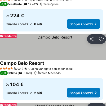
5 Stelle
8,9
Eccellente
12.412
Teresópolis
224 €
Da
Guarda i prezzi di
8 siti
Scopri i prezzi
Di tendenza
Condividi
Agg
Campo Belo Resort
Resort
Cucina variegata con sapori locali
5 Stelle
8,3
Ottima
3.629
Álvares Machado
104 €
Da
Guarda i prezzi di
2 siti
Scopri i prezzi
Di tendenza