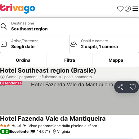
Preferiti
Accedi
Me
Destinazione
Southeast region
Arrivo/Partenza
Ospiti e camere
Scegli date
2 ospiti, 1 camera
Ordina
Filtra
Mappa
Hotel Southeast region (Brasile)
Come i pagamenti influiscono sul posizionamento
Di tendenza
Condividi
Agg
Hotel Fazenda Vale da Mantiqueira
Hotel
Viste panoramiche dalla piscina a sfioro
3 Stelle
9,3
Eccellente
14.071
Virgínia