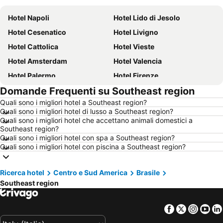
Hotel Napoli
Hotel Lido di Jesolo
Hotel Cesenatico
Hotel Livigno
Hotel Cattolica
Hotel Vieste
Hotel Amsterdam
Hotel Valencia
Hotel Palermo
Hotel Firenze
Domande Frequenti su Southeast region
Hotel Sharm el-Sheikh
Hotel Caorle
Quali sono i migliori hotel a Southeast region?
Hotel Milano
Hotel Bellaria-Igea Marina
Quali sono i migliori hotel di lusso a Southeast region?
Hotel Milano Marittima
Hotel Venezia
Quali sono i migliori hotel che accettano animali domestici a
Southeast region?
Hotel New York
Hotel Alghero
Quali sono i migliori hotel con spa a Southeast region?
Quali sono i migliori hotel con piscina a Southeast region?
Hotel Vienna
Hotel Puglia
Hotel Calabria
Hotel Italia
Ricerca hotel
Centro e Sud America
Brasile
Hotel Isola d'Elba
Hotel Lago di Garda
Southeast region
Hotel Riviera Romagnola
Hotel Abruzzo
Hotel Marche
Hotel Valle d'Aosta
Facebook
Twitter
Insta
Yo
Hotel Salento
Hotel Ibiza