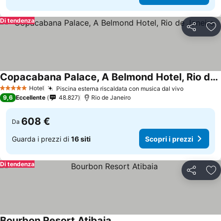
Di tendenza
Condividi
Agg
Copacabana Palace, A Belmond Hotel, Rio de Janeiro
Hotel
Piscina esterna riscaldata con musica dal vivo
5 Stelle
9,6
Eccellente
48.827
Rio de Janeiro
608 €
Da
Guarda i prezzi di
16 siti
Scopri i prezzi
Di tendenza
Condividi
Agg
Bourbon Resort Atibaia