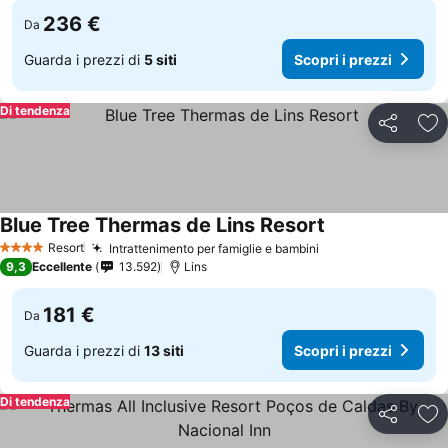
236 €
Da
Guarda i prezzi di
5 siti
Scopri i prezzi
Di tendenza
Condividi
Agg
Blue Tree Thermas de Lins Resort
Resort
Intrattenimento per famiglie e bambini
4 Stelle
9,3
Eccellente
13.592
Lins
181 €
Da
Guarda i prezzi di
13 siti
Scopri i prezzi
Di tendenza
Condividi
Agg