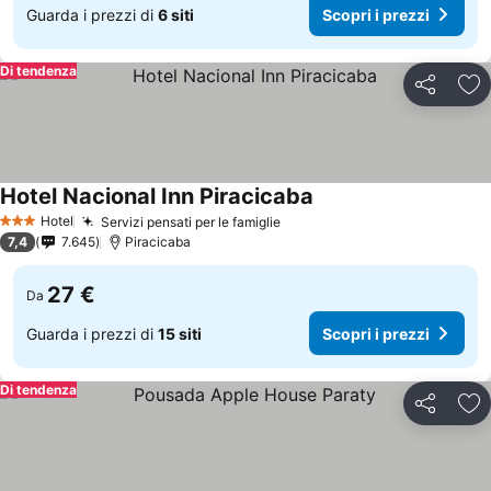
Guarda i prezzi di
6 siti
Scopri i prezzi
Di tendenza
Condividi
Agg
Hotel Nacional Inn Piracicaba
Hotel
Servizi pensati per le famiglie
3 Stelle
7,4
7.645
Piracicaba
27 €
Da
Guarda i prezzi di
15 siti
Scopri i prezzi
Di tendenza
Condividi
Agg