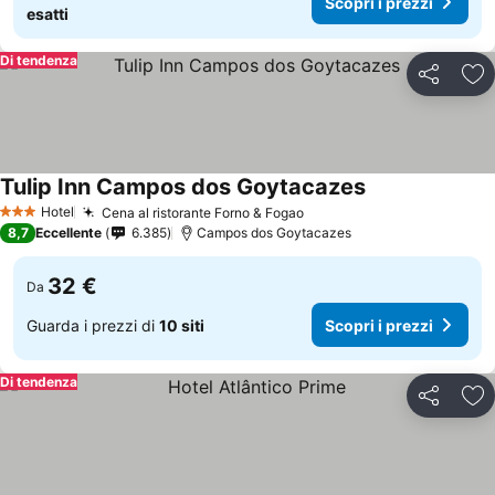
Scopri i prezzi
esatti
Di tendenza
Condividi
Agg
Tulip Inn Campos dos Goytacazes
Hotel
Cena al ristorante Forno & Fogao
3 Stelle
8,7
Eccellente
6.385
Campos dos Goytacazes
32 €
Da
Guarda i prezzi di
10 siti
Scopri i prezzi
Di tendenza
Condividi
Agg