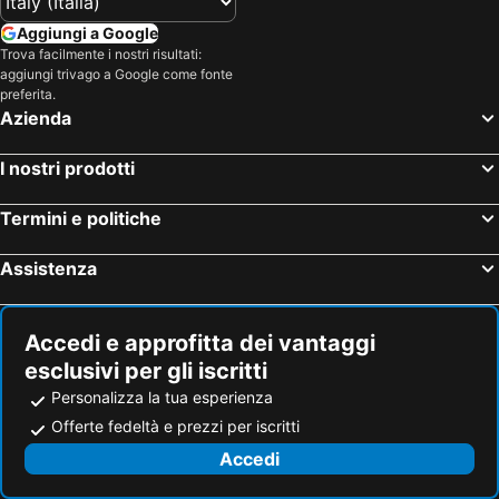
Hotel Malta
Hotel Umbria
Aggiungi a Google
Trova facilmente i nostri risultati:
Hotel Minorca
Hotel Croazia
aggiungi trivago a Google come fonte
Hotel Mallorca
Hotel Emilia-Romagna
preferita.
Azienda
Hotel Val Di Fassa
Hotel Creta
I nostri prodotti
Termini e politiche
Assistenza
Accedi e approfitta dei vantaggi
esclusivi per gli iscritti
Personalizza la tua esperienza
Offerte fedeltà e prezzi per iscritti
Accedi