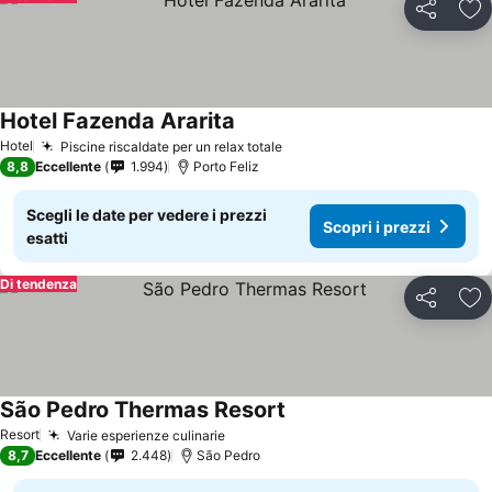
Condividi
Agg
Hotel Fazenda Ararita
Hotel
Piscine riscaldate per un relax totale
8,8
Eccellente
1.994
Porto Feliz
Scegli le date per vedere i prezzi
Scopri i prezzi
esatti
Di tendenza
Condividi
Agg
São Pedro Thermas Resort
Resort
Varie esperienze culinarie
8,7
Eccellente
2.448
São Pedro