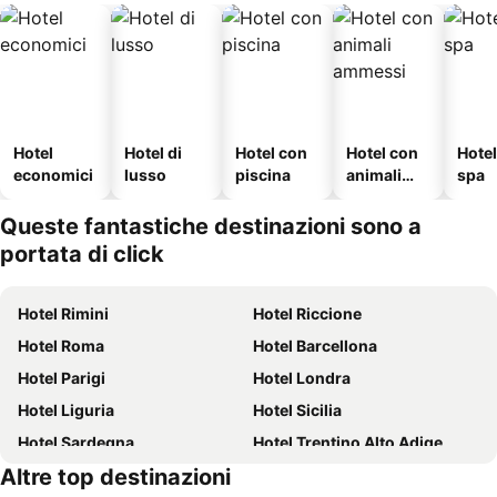
Hotel
Hotel di
Hotel con
Hotel con
Hote
economici
lusso
piscina
animali
spa
ammessi
Queste fantastiche destinazioni sono a
portata di click
Hotel Rimini
Hotel Riccione
Hotel Roma
Hotel Barcellona
Hotel Parigi
Hotel Londra
Hotel Liguria
Hotel Sicilia
Hotel Sardegna
Hotel Trentino Alto Adige
Altre top destinazioni
Hotel Toscana
Hotel Isola d'Ischia