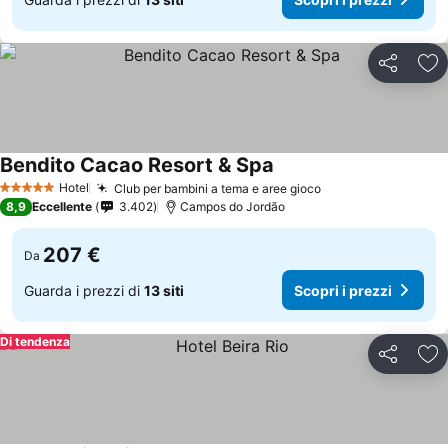
Condividi
Agg
Bendito Cacao Resort & Spa
Hotel
Club per bambini a tema e aree gioco
5 Stelle
8,9
Eccellente
3.402
Campos do Jordão
207 €
Da
Guarda i prezzi di
13 siti
Scopri i prezzi
Di tendenza
Condividi
Agg