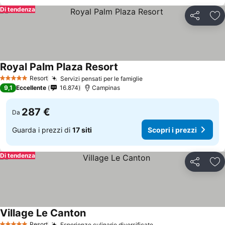
Di tendenza
Condividi
Agg
Royal Palm Plaza Resort
Resort
Servizi pensati per le famiglie
5 Stelle
9,1
Eccellente
16.874
Campinas
287 €
Da
Guarda i prezzi di
17 siti
Scopri i prezzi
Di tendenza
Condividi
Agg
Village Le Canton
Resort
Esperienze culinarie diversificate