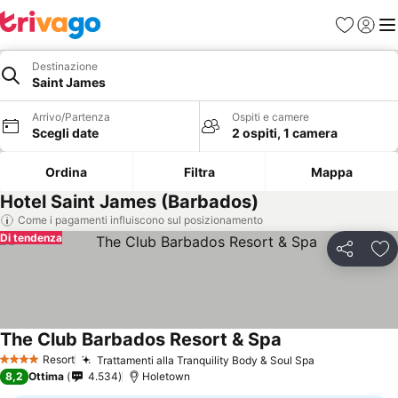
Preferiti
Accedi
Me
Destinazione
Saint James
Arrivo/Partenza
Ospiti e camere
Scegli date
2 ospiti, 1 camera
Ordina
Filtra
Mappa
Hotel Saint James (Barbados)
Come i pagamenti influiscono sul posizionamento
Di tendenza
Condividi
Agg
The Club Barbados Resort & Spa
Scopri i prezzi
Resort
Trattamenti alla Tranquility Body & Soul Spa
Scopri i pre
4 Stelle
8,2
Ottima
4.534
Holetown