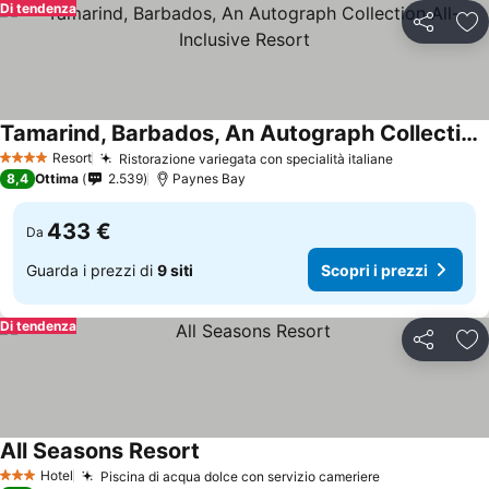
Di tendenza
Condividi
Agg
Tamarind, Barbados, An Autograph Collection All-Inclusive Resort
Scopri i prezzi
Resort
Ristorazione variegata con specialità italiane
Scopri i pre
4 Stelle
8,4
Ottima
2.539
Paynes Bay
433 €
Da
Guarda i prezzi di
9 siti
Scopri i prezzi
Di tendenza
Condividi
Agg
All Seasons Resort
Scopri i prezzi
Hotel
Piscina di acqua dolce con servizio cameriere
Scopri i prez
3 Stelle