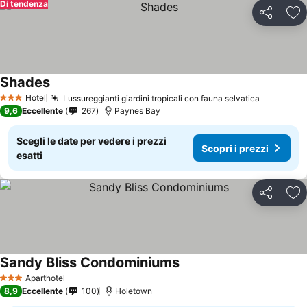
Di tendenza
Condividi
Agg
Shades
Scopri i prezzi
Hotel
Lussureggianti giardini tropicali con fauna selvatica
Scopri i 
3 Stelle
9,6
Eccellente
267
Paynes Bay
Scegli le date per vedere i prezzi
Scopri i prezzi
esatti
Condividi
Agg
Sandy Bliss Condominiums
Scopri i prezzi
Aparthotel
3 Stelle
8,9
Eccellente
100
Holetown