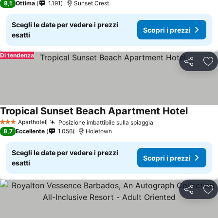
8,1
Ottima
1.191
Sunset Crest
Scegli le date per vedere i prezzi
Scopri i prezzi
esatti
Di tendenza
Condividi
Agg
Tropical Sunset Beach Apartment Hotel
Scopri i
Aparthotel
Posizione imbattibile sulla spiaggia
Scopri i prezzi
3 Stelle
8,7
Eccellente
1.056
Holetown
Scegli le date per vedere i prezzi
Scopri i prezzi
esatti
Condividi
Agg