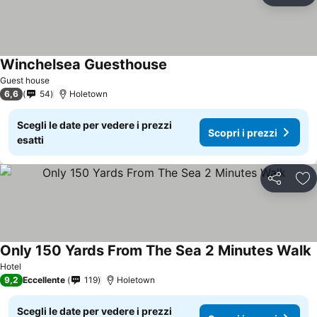
Winchelsea Guesthouse
Scopri i prezzi
Guest house
6,6
54
Holetown
Scegli le date per vedere i prezzi
Scopri i prezzi
esatti
Condividi
Agg
Only 150 Yards From The Sea 2 Minutes Walk
S
Hotel
9,2
Eccellente
119
Holetown
Scegli le date per vedere i prezzi