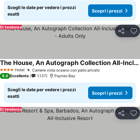
Scegli le date per vedere i prezzi
Scopri i prezzi
esatti
Di tendenza
Condividi
Agg
The House, An Autograph Collection All-Inclusive Resort - Adults Only
Scopri i prezzi
Hotel
Camere vista oceano con patio privato
Scopri i prezzi
4 Stelle
9,0
Eccellente
1.137
Paynes Bay
Scegli le date per vedere i prezzi
Scopri i prezzi
esatti
Di tendenza
Condividi
Agg