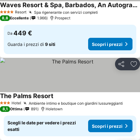
Waves Resort & Spa, Barbados, An Autograph Collection All-Inclusive Resort
Scopri i prezzi
Resort
Spa rigenerante con servizi completi
Scopri i prezzi
4 Stelle
8,8
Eccellente
1.966
Prospect
449 €
Da
Guarda i prezzi di
9 siti
Scopri i prezzi
Condividi
Agg
The Palms Resort
Scopri i prezzi
Hotel
Ambiente intimo e boutique con giardini lussureggianti
Scopri 
3 Stelle
8,1
Ottima
891
Holetown
Scegli le date per vedere i prezzi
Scopri i prezzi
esatti