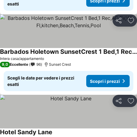
Scopri i prezzi
esatti
Condividi
Agg
Barbados Holetown SunsetCrest 1 Bed,1 Rec,AC,TV,Wi-FI,kitchen,Beach,Tennis,Pool
Scopri i prezzi
Intera casa/appartamento
9,0
Eccellente
96
Sunset Crest
Scegli le date per vedere i prezzi
Scopri i prezzi
esatti
Condividi
Agg
Hotel Sandy Lane
Scopri i prezzi