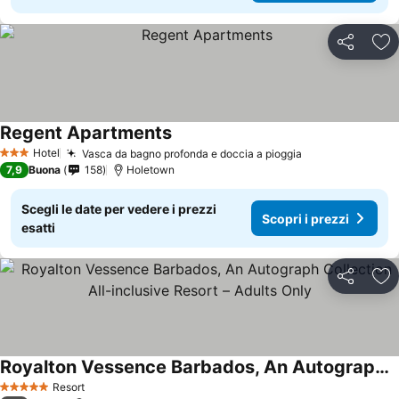
Condividi
Agg
Regent Apartments
Scopri i prezzi
Hotel
Vasca da bagno profonda e doccia a pioggia
Scopri i prezzi
3 Stelle
7,9
Buona
158
Holetown
Scegli le date per vedere i prezzi
Scopri i prezzi
esatti
Condividi
Agg
Royalton Vessence Barbados, An Autograph Collection All-inclusive Resort – Adults Only
Scopri i prezzi
Resort
5 Stelle