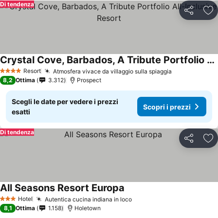
Di tendenza
Condividi
Agg
Crystal Cove, Barbados, A Tribute Portfolio All-Inclusive Resort
Scopri i prezzi
Resort
Atmosfera vivace da villaggio sulla spiaggia
Scopri i prez
4 Stelle
8,2
Ottima
3.312
Prospect
Scegli le date per vedere i prezzi
Scopri i prezzi
esatti
Di tendenza
Condividi
Agg
All Seasons Resort Europa
Scopri i prezzi
Hotel
Autentica cucina indiana in loco
Scopri i prezzi
3 Stelle
8,1
Ottima
1.158
Holetown