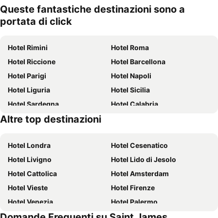
Queste fantastiche destinazioni sono a
portata di click
Hotel Rimini
Hotel Roma
Hotel Riccione
Hotel Barcellona
Hotel Parigi
Hotel Napoli
Hotel Liguria
Hotel Sicilia
Hotel Sardegna
Hotel Calabria
Altre top destinazioni
Hotel Isola d'Ischia
Hotel Lago di Garda
Hotel Londra
Hotel Cesenatico
Hotel Livigno
Hotel Lido di Jesolo
Hotel Cattolica
Hotel Amsterdam
Hotel Vieste
Hotel Firenze
Hotel Venezia
Hotel Palermo
Domande Frequenti su Saint James
Hotel Valencia
Hotel Sharm el-Sheikh