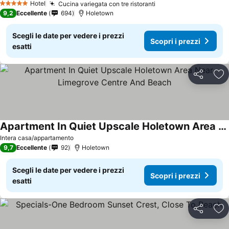
Hotel
Cucina variegata con tre ristoranti
Scopri i prezzi
5 Stelle
9,2
Eccellente
694
Holetown
Scegli le date per vedere i prezzi
Scopri i prezzi
esatti
Condividi
Agg
Apartment In Quiet Upscale Holetown Area Near Limegrove Centre And Beach
Scopri i prezzi
Intera casa/appartamento
9,7
Eccellente
92
Holetown
Scegli le date per vedere i prezzi
Scopri i prezzi
esatti
Condividi
Agg