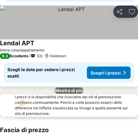
Condividi
Agg
Lendal APT
Scopri i prezzi
Intera casa/appartamento
9,3
Eccellente
53
Holetown
Scegli le date per vedere i prezzi
Scopri i prezzi
esatti
Mostra di più
I prezzi e la disponibilità che riceviamo dai siti di prenotazione
cambiano continuamente. Perciò a volte possono esserci delle
differenze tra l’offerta visualizzata su trivago e quella presente sul
sito di prenotazione.
Fascia di prezzo