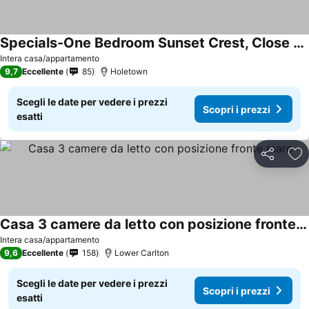
Specials-One Bedroom Sunset Crest, Close To Beach
Scopri i prezzi
Intera casa/appartamento
9,7
Eccellente
85
Holetown
Scegli le date per vedere i prezzi
Scopri i prezzi
esatti
Condividi
Agg
Casa 3 camere da letto con posizione fronte mare
Scopri i prezzi
Intera casa/appartamento
9,6
Eccellente
158
Lower Carlton
Scegli le date per vedere i prezzi
Scopri i prezzi
esatti