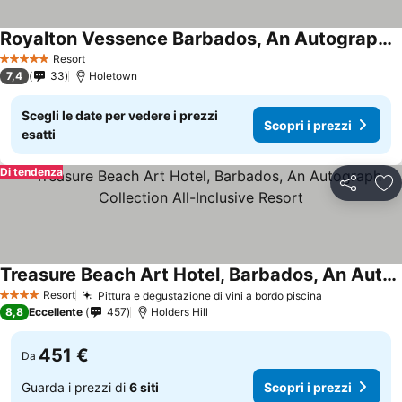
Royalton Vessence Barbados, An Autograph Collection All-Inclusive Resort - Adult Oriented
Scopri i prezzi
Resort
5 Stelle
7,4
33
Holetown
Scegli le date per vedere i prezzi
Scopri i prezzi
esatti
Di tendenza
Condividi
Agg
Treasure Beach Art Hotel, Barbados, An Autograph Collection All-Inclusive Resort
Scopri i prezzi
Resort
Pittura e degustazione di vini a bordo piscina
Scopri i pre
4 Stelle
8,8
Eccellente
457
Holders Hill
451 €
Da
Guarda i prezzi di
6 siti
Scopri i prezzi