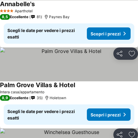
Annabelle's
Scopri i prezzi
Aparthotel
4 Stelle
8,5
Eccellente
81
Paynes Bay
Scegli le date per vedere i prezzi
Scopri i prezzi
esatti
Condividi
Agg
Palm Grove Villas & Hotel
Scopri i prezzi
Intera casa/appartamento
8,9
Eccellente
35
Holetown
Scegli le date per vedere i prezzi
Scopri i prezzi
esatti
Condividi
Agg