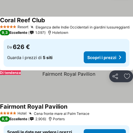
Coral Reef Club
Scopri i prezzi
Resort
Eleganza delle Indie Occidentali in giardini lussureggianti
S
5 Stelle
9,3
Eccellente
1.097
Holetown
626 €
Da
Guarda i prezzi di
5 siti
Scopri i prezzi
Di tendenza
Condividi
Agg
Fairmont Royal Pavilion
Scopri i prezzi
Hotel
Cena fronte mare al Palm Terrace
Scopri i prezzi
5 Stelle
8,8
Eccellente
2.906
Porters
Scegli le date per vedere i prezzi