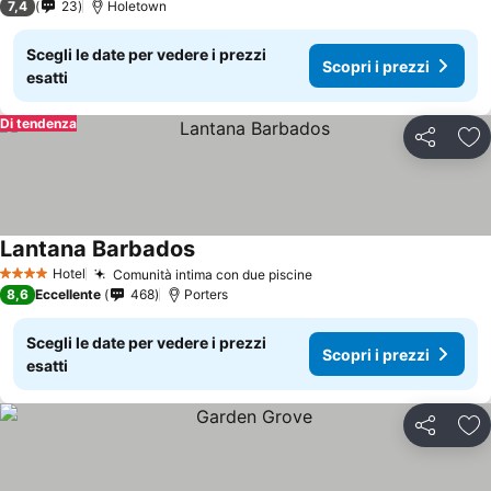
7,4
23
Holetown
Scegli le date per vedere i prezzi
Scopri i prezzi
esatti
Di tendenza
Condividi
Agg
Lantana Barbados
Scopri i prezzi
Hotel
Comunità intima con due piscine
Scopri i prezzi
4 Stelle
8,6
Eccellente
468
Porters
Scegli le date per vedere i prezzi
Scopri i prezzi
esatti
Condividi
Agg