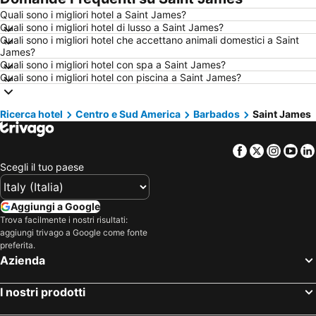
Quali sono i migliori hotel a Saint James?
Hotel Bellaria-Igea Marina
Hotel Milano Marittima
Quali sono i migliori hotel di lusso a Saint James?
Hotel Vienna
Hotel Caorle
Quali sono i migliori hotel che accettano animali domestici a Saint
James?
Hotel New York
Hotel Milano
Quali sono i migliori hotel con spa a Saint James?
Quali sono i migliori hotel con piscina a Saint James?
Hotel Alghero
Hotel Trentino Alto Adige
Hotel Puglia
Hotel Toscana
Ricerca hotel
Centro e Sud America
Barbados
Saint James
Hotel Italia
Hotel Isola d'Elba
Hotel Riviera Romagnola
Hotel Abruzzo
Facebook
Twitter
Insta
Yo
Hotel Salento
Hotel Valle d'Aosta
Scegli il tuo paese
Hotel Marche
Hotel Umbria
Hotel Malta
Hotel Ibiza
Aggiungi a Google
Trova facilmente i nostri risultati:
Hotel Croazia
Hotel Minorca
aggiungi trivago a Google come fonte
Hotel Mallorca
Hotel Emilia-Romagna
preferita.
Azienda
Hotel Val Di Fassa
Hotel Cilento
I nostri prodotti