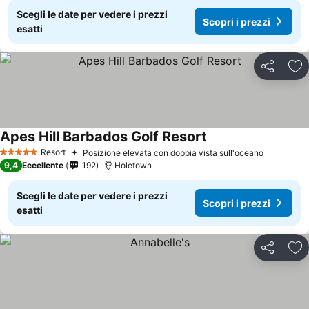
Scegli le date per vedere i prezzi
Scopri i prezzi
esatti
Condividi
Agg
Apes Hill Barbados Golf Resort
Scopri i prezzi
Resort
Posizione elevata con doppia vista sull'oceano
Scopri i 
5 Stelle
9,4
Eccellente
192
Holetown
Scegli le date per vedere i prezzi
Scopri i prezzi
esatti
Condividi
Agg