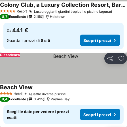
Colony Club, a Luxury Collection Resort, Barbados
Scopri i prezzi
Resort
Lussureggianti giardini tropicali e piscine lagunari
Scopri 
5 Stelle
8,7
Eccellente
2.150
Holetown
441 €
Da
Guarda i prezzi di
8 siti
Scopri i prezzi
Di tendenza
Condividi
Agg
Beach View
Scopri i prezzi
Hotel
Quattro diverse piscine
Scopri i prezzi
4 Stelle
9,4
Eccellente
3.425
Paynes Bay
Scegli le date per vedere i prezzi
Scopri i prezzi
esatti