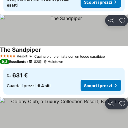
Scopri i prezzi
esatti
Condividi
Agg
The Sandpiper
Scopri i prezzi
Resort
Cucina pluripremiata con un tocco caraibico
Scopri i pr
5 Stelle
9,3
Eccellente
828
Holetown
631 €
Da
Guarda i prezzi di
4 siti
Scopri i prezzi
Condividi
Agg