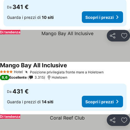
341 €
Da
Guarda i prezzi di
10 siti
Scopri i prezzi
Di tendenza
Condividi
Agg
Mango Bay All Inclusive
Scopri i prezzi
Hotel
Posizione privilegiata fronte mare a Holetown
Scopri i pre
4 Stelle
8,6
Eccellente
3.315
Holetown
431 €
Da
Guarda i prezzi di
14 siti
Scopri i prezzi
Di tendenza
Condividi
Agg