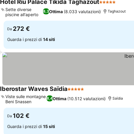
Hotel Riu Palace Tikida Taghazout
5 Stelle
Scopri 
Sette diverse
Ottima
(8.033 valutazioni)
8,3
Taghazout
piscine all'aperto
Scopri i prezzi
272 €
Da
Guarda i prezzi di
14 siti
Iberostar Waves Saïdia
5 Stelle
Scopri i prezzi
Viste sulle montagne
Ottima
(10.512 valutazioni)
8,4
Saïdia
Beni Snassen
Scopri i prezzi
102 €
Da
Guarda i prezzi di
15 siti