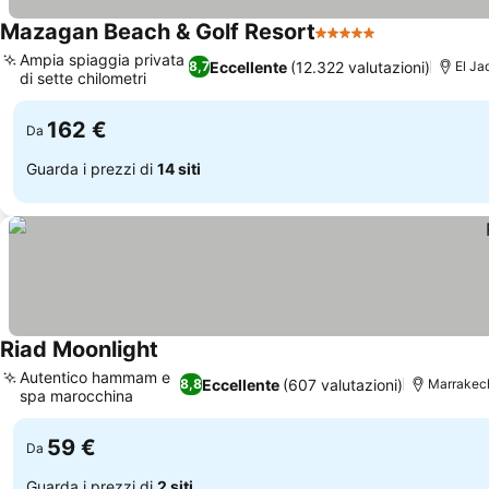
Mazagan Beach & Golf Resort
5 Stelle
Scopri i prez
Ampia spiaggia privata
Eccellente
(12.322 valutazioni)
8,7
El Ja
di sette chilometri
Scopri i prezzi
162 €
Da
Guarda i prezzi di
14 siti
Riad Moonlight
Scopri i prezzi
Autentico hammam e
Eccellente
(607 valutazioni)
8,8
Marrakec
spa marocchina
Scopri i prezzi
59 €
Da
Guarda i prezzi di
2 siti