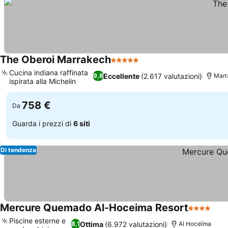
The Oberoi Marrakech
5 Stelle
Scopri i prezzi
Cucina indiana raffinata
Eccellente
(2.617 valutazioni)
9,8
Marr
ispirata alla Michelin
Scopri i prezzi
758 €
Da
Guarda i prezzi di
6 siti
Di tendenza
Mercure Quemado Al-Hoceima Resort
4 Stelle
Scop
Piscine esterne e
Ottima
(6.972 valutazioni)
8,1
Al Hoceïma