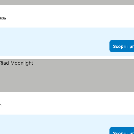
zi
dida
Scopri i p
h
Scopri i p