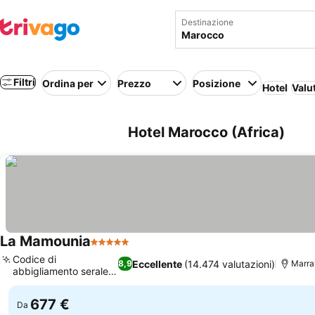
Destinazione
Filtri
Ordina per
Prezzo
Posizione
Hotel
Valu
Hotel Marocco (Africa)
La Mamounia
5 Stelle
Scopri i prezzi
Codice di
Eccellente
(14.474 valutazioni)
8,9
Marra
abbigliamento serale
Scopri i prezzi
raffinato
677 €
Da