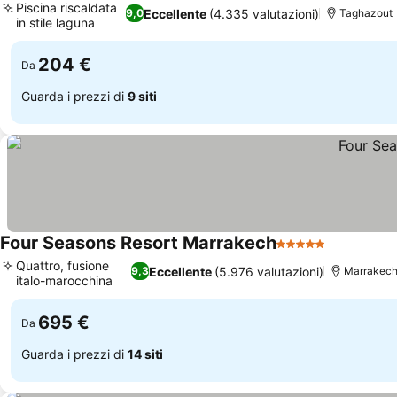
Piscina riscaldata
Eccellente
(4.335 valutazioni)
9,0
Taghazout
in stile laguna
Scopri i prezzi
204 €
Da
Guarda i prezzi di
9 siti
Four Seasons Resort Marrakech
5 Stelle
Scopri i p
Quattro, fusione
Eccellente
(5.976 valutazioni)
9,3
Marrakec
italo-marocchina
Scopri i prezzi
695 €
Da
Guarda i prezzi di
14 siti