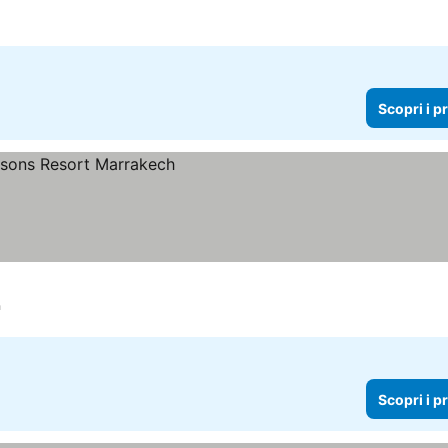
Scopri i p
rezzi
h
Scopri i p