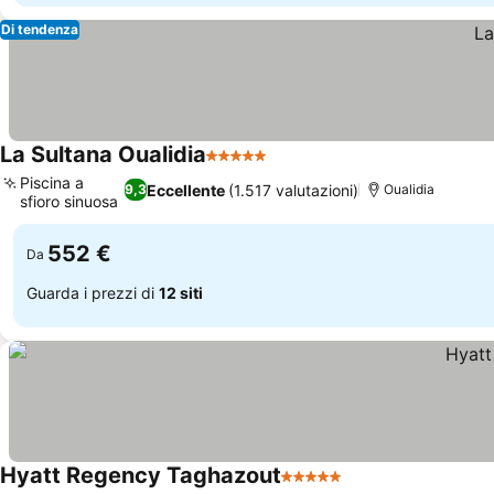
Di tendenza
La Sultana Oualidia
5 Stelle
Scopri i prezzi
Piscina a
Eccellente
(1.517 valutazioni)
9,3
Oualidia
sfioro sinuosa
Scopri i prezzi
552 €
Da
Guarda i prezzi di
12 siti
Hyatt Regency Taghazout
5 Stelle
Scopri i prezzi