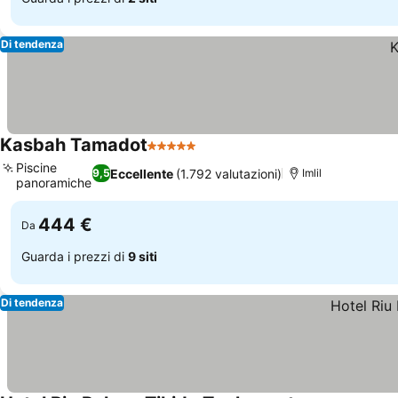
Di tendenza
Kasbah Tamadot
5 Stelle
Scopri i prezzi
Piscine
Eccellente
(1.792 valutazioni)
9,5
Imlil
panoramiche
Scopri i prezzi
444 €
Da
Guarda i prezzi di
9 siti
Di tendenza