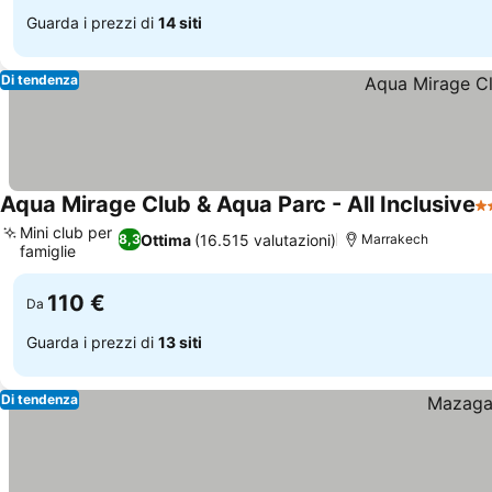
Guarda i prezzi di
14 siti
Di tendenza
Aqua Mirage Club & Aqua Parc - All Inclusive
4 
Mini club per
Ottima
(16.515 valutazioni)
8,3
Marrakech
famiglie
Scopri i prezzi
110 €
Da
Guarda i prezzi di
13 siti
Di tendenza