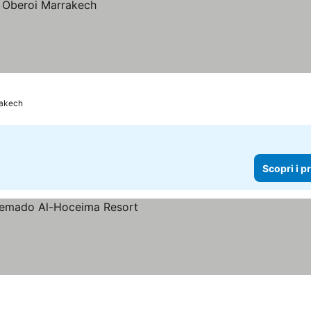
akech
Scopri i p
ri i prezzi