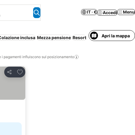
IT · €
Menu
Accedi
a
Apri la mappa
Colazione inclusa
Mezza pensione
Resort
Aparthotel
Wi-Fi
i pagamenti influiscono sul posizionamento
Aggiungi ai preferiti
Condividi