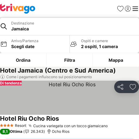
Preferiti
Accedi
Me
Destinazione
Jamaica
Arrivo/Partenza
Ospiti e camere
Scegli date
2 ospiti, 1 camera
Ordina
Filtra
Mappa
Hotel Jamaica (Centro e Sud America)
Come i pagamenti influiscono sul posizionamento
Di tendenza
Condividi
Agg
Hotel Riu Ocho Rios
Scopri i prezzi
Resort
Cucina variegata con un tocco giamaicano
Scopri i prez
4 Stelle
8,1
Ottima
26.343
Ocho Rios