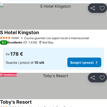
Condividi
Agg
S Hotel Kingston
Scopri i prezzi
Hotel
Cucina gourmet con sapori locali e internazionali
Scopri i p
4 Stelle
9,1
Eccellente
7.436
Bull Bay
178 €
Da
Guarda i prezzi di
10 siti
Scopri i prezzi
Di tendenza
Condividi
Agg
Toby's Resort
Scopri i prezzi