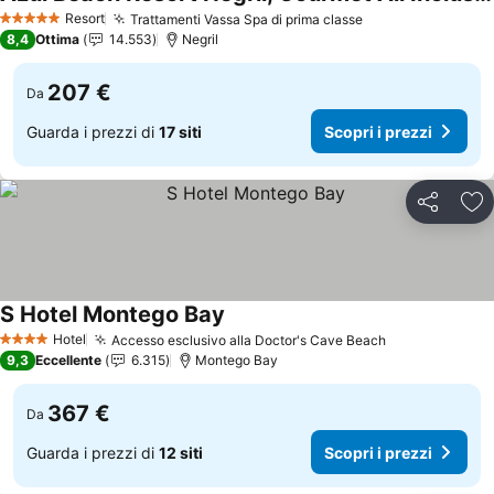
Scopri i prezzi
Resort
Trattamenti Vassa Spa di prima classe
Scopri i prezzi
5 Stelle
8,4
Ottima
14.553
Negril
207 €
Da
Guarda i prezzi di
17 siti
Scopri i prezzi
Condividi
Agg
S Hotel Montego Bay
Scopri i prezzi
Hotel
Accesso esclusivo alla Doctor's Cave Beach
Scopri i prez
4 Stelle
9,3
Eccellente
6.315
Montego Bay
367 €
Da
Guarda i prezzi di
12 siti
Scopri i prezzi