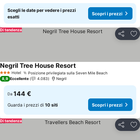
Scegli le date per vedere i prezzi
Scopri i prezzi
esatti
Di tendenza
Condividi
Agg
Negril Tree House Resort
Scopri i prezzi
Hotel
Posizione privilegiata sulla Seven Mile Beach
Scopri i prezz
3 Stelle
8,9
Eccellente
4.083
Negril
144 €
Da
Guarda i prezzi di
10 siti
Scopri i prezzi
Di tendenza
Condividi
Agg