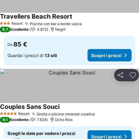
Travellers Beach Resort
Scopri i prezzi
Resort
Piscina con bar a bordo vasca
Scopri i prezzi
3 Stelle
8,7
Eccellente
4.872
Negril
85 €
Da
Guarda i prezzi di
13 siti
Scopri i prezzi
Condividi
Agg
Couples Sans Souci
Scopri i prezzi
Resort
Grotta e piscina minerale curativa
Scopri i prezzi
5 Stelle
9,1
Eccellente
7.624
Ocho Rios
Scegli le date per vedere i prezzi
Scopri i prezzi