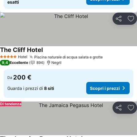
esatti
Condividi
Agg
The Cliff Hotel
Scopri i prezzi
Hotel
Piscina naturale di acqua salata e grotte
Scopri i prezzi
5 Stelle
9,4
Eccellente
894
Negril
200 €
Da
Guarda i prezzi di
8 siti
Scopri i prezzi
Di tendenza
Condividi
Agg