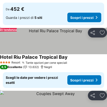
452 €
Da
Guarda i prezzi di
5 siti
Scopri i prezzi
Di tendenza
Condividi
Agg
Hotel Riu Palace Tropical Bay
Scopri i prezzi
Resort
Tante opzioni per cene speciali
Scopri i prezzi
4 Stelle
8,5
Eccellente
13.632
Negril
Scegli le date per vedere i prezzi
Scopri i prezzi
esatti
Condividi
Agg