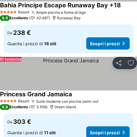
Bahia Principe Escape Runaway Bay +18
Scopri 
Resort
Ampie piscine a forma di lago
Scopri i prezzi
5 Stelle
8,9
Eccellente
42.487
Runaway Bay
238 €
Da
Guarda i prezzi di
16 siti
Scopri i prezzi
Di tendenza
Condividi
Agg
Princess Grand Jamaica
Scopri i prezzi
Resort
Suite moderne con piscine swim-out
Scopri i prezzi
5 Stelle
8,9
Eccellente
3.556
Green Island
303 €
Da
Guarda i prezzi di
11 siti
Scopri i prezzi