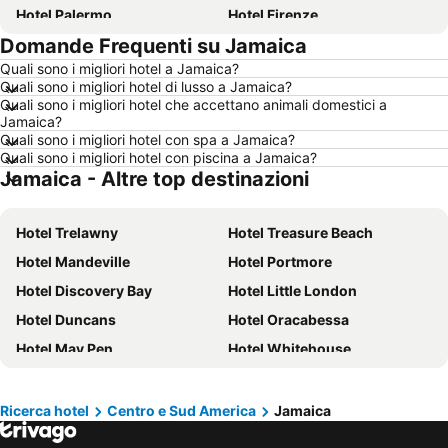
Hotel Palermo
Hotel Firenze
Domande Frequenti su Jamaica
Hotel Sharm el-Sheikh
Hotel Caorle
Quali sono i migliori hotel a Jamaica?
Hotel Milano
Hotel Bellaria-Igea Marina
Quali sono i migliori hotel di lusso a Jamaica?
Hotel Milano Marittima
Hotel Venezia
Quali sono i migliori hotel che accettano animali domestici a
Jamaica?
Hotel New York
Hotel Alghero
Quali sono i migliori hotel con spa a Jamaica?
Quali sono i migliori hotel con piscina a Jamaica?
Hotel Vienna
Hotel Isola d'Ischia
Jamaica - Altre top destinazioni
Hotel Calabria
Hotel Italia
Hotel Isola d'Elba
Hotel Lago di Garda
Hotel Trelawny
Hotel Treasure Beach
Hotel Riviera Romagnola
Hotel Abruzzo
Hotel Mandeville
Hotel Portmore
Hotel Marche
Hotel Valle d'Aosta
Hotel Discovery Bay
Hotel Little London
Hotel Salento
Hotel Ibiza
Hotel Duncans
Hotel Oracabessa
Hotel Malta
Hotel Umbria
Hotel May Pen
Hotel Whitehouse
Hotel Minorca
Hotel Croazia
Hotel Rio Bueno
Hotel Morant Bay
Hotel Mallorca
Hotel Emilia-Romagna
Hotel Hopewell
Hotel Long Bay
Ricerca hotel
Centro e Sud America
Jamaica
Hotel Val Di Fassa
Hotel Creta
Hotel Saint Ann's Bay
Hotel Grange Hill