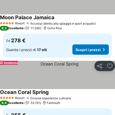
Moon Palace Jamaica
Scopri i prezzi
Resort
Accesso diretto alla spiaggia e sport acquatici
Scopri i p
5 Stelle
8,5
Eccellente
17.390
Ocho Rios
278 €
Da
Guarda i prezzi di
17 siti
Scopri i prezzi
Di tendenza
Condividi
Agg
Ocean Coral Spring
Scopri i prezzi
Resort
Diverse esperienze culinarie
Scopri i prezzi
5 Stelle
8,8
Eccellente
32.191
Falmouth