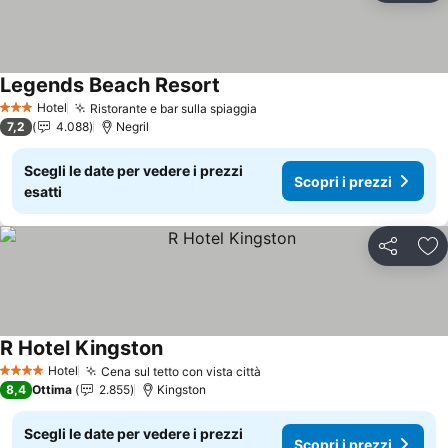
Legends Beach Resort
Scopri i prezzi
Hotel
Ristorante e bar sulla spiaggia
Scopri i prezzi
3 Stelle
7,2
4.088
Negril
Scegli le date per vedere i prezzi
Scopri i prezzi
esatti
Condividi
Agg
R Hotel Kingston
Scopri i prezzi
Hotel
Cena sul tetto con vista città
Scopri i prezzi
4 Stelle
8,4
Ottima
2.855
Kingston
Scegli le date per vedere i prezzi
Scopri i prezzi