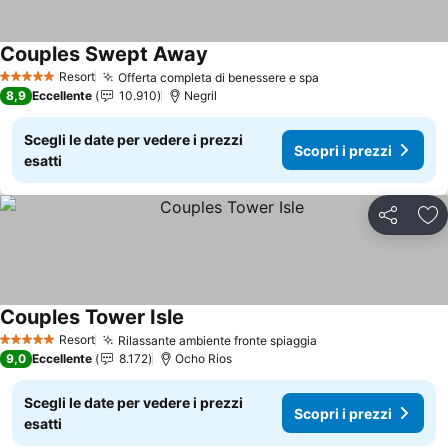
Couples Swept Away
Scopri i prezzi
Resort
Offerta completa di benessere e spa
Scopri i prezzi
5 Stelle
8,9
Eccellente
10.910
Negril
Scegli le date per vedere i prezzi
Scopri i prezzi
esatti
Condividi
Agg
Couples Tower Isle
Scopri i prezzi
Resort
Rilassante ambiente fronte spiaggia
Scopri i prezzi
5 Stelle
9,0
Eccellente
8.172
Ocho Rios
Scegli le date per vedere i prezzi
Scopri i prezzi
esatti