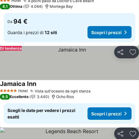
Hotel
A pochi passi da Doctor's Cave Beach
Scopri i prezzi
3 Stelle
8,1
Ottima
4.064
Montego Bay
94 €
Da
Guarda i prezzi di
12 siti
Scopri i prezzi
Di tendenza
Condividi
Agg
Jamaica Inn
Scopri i prezzi
Hotel
Vista sull'oceano da ogni stanza
Scopri i prezzi
5 Stelle
9,5
Eccellente
3.440
Ocho Rios
Scegli le date per vedere i prezzi
Scopri i prezzi
esatti
Condividi
Agg