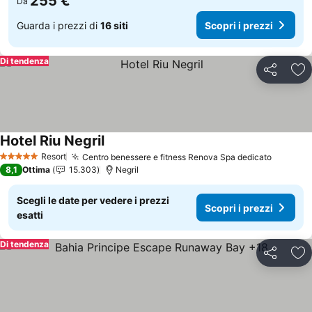
255 €
Da
Guarda i prezzi di
16 siti
Scopri i prezzi
Di tendenza
Condividi
Agg
Hotel Riu Negril
Scopri i prezzi
Resort
Centro benessere e fitness Renova Spa dedicato
Scopri i
5 Stelle
8,1
Ottima
15.303
Negril
Scegli le date per vedere i prezzi
Scopri i prezzi
esatti
Di tendenza
Condividi
Agg