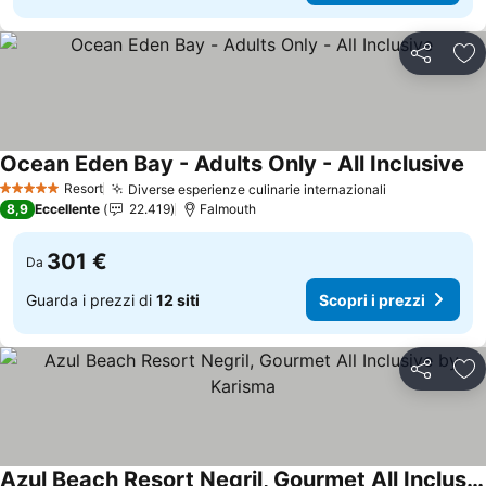
Condividi
Agg
Ocean Eden Bay - Adults Only - All Inclusive
Sc
Resort
Diverse esperienze culinarie internazionali
Scopri i pre
5 Stelle
8,9
Eccellente
22.419
Falmouth
301 €
Da
Guarda i prezzi di
12 siti
Scopri i prezzi
Condividi
Agg
Azul Beach Resort Negril, Gourmet All Inclusive by Karisma