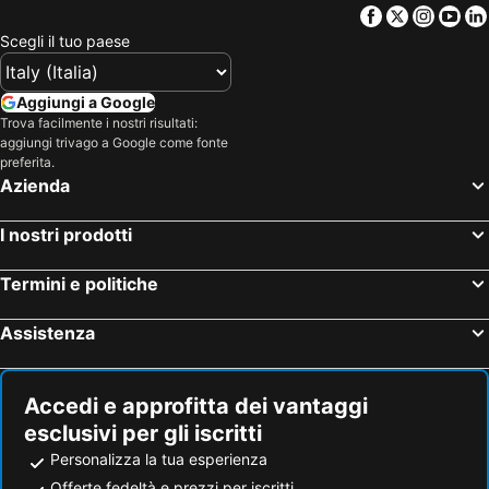
Facebook
Twitter
Insta
Yo
Hotel Bluefields
Scegli il tuo paese
Aggiungi a Google
Trova facilmente i nostri risultati:
aggiungi trivago a Google come fonte
preferita.
Azienda
I nostri prodotti
Termini e politiche
Assistenza
Accedi e approfitta dei vantaggi
esclusivi per gli iscritti
Personalizza la tua esperienza
Offerte fedeltà e prezzi per iscritti