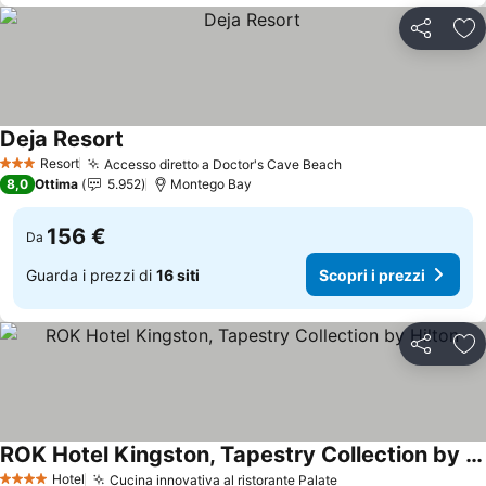
Condividi
Agg
Deja Resort
Scopri i prezzi
Resort
Accesso diretto a Doctor's Cave Beach
Scopri i prezzi
3 Stelle
8,0
Ottima
5.952
Montego Bay
156 €
Da
Guarda i prezzi di
16 siti
Scopri i prezzi
Condividi
Agg
ROK Hotel Kingston, Tapestry Collection by Hilton
Scopri i prezzi
Hotel
Cucina innovativa al ristorante Palate
Scopri i prezzi