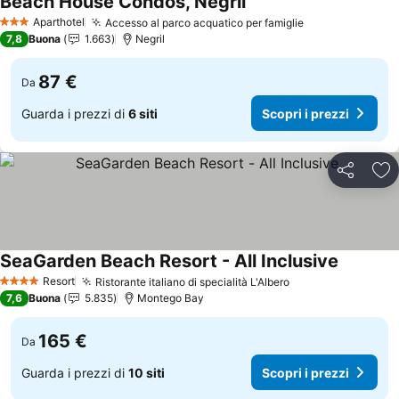
Beach House Condos, Negril
Scopri i prezzi
Aparthotel
Accesso al parco acquatico per famiglie
Scopri i prezz
3 Stelle
7,8
Buona
1.663
Negril
87 €
Da
Guarda i prezzi di
6 siti
Scopri i prezzi
Condividi
Agg
SeaGarden Beach Resort - All Inclusive
Scopri i 
Resort
Ristorante italiano di specialità L'Albero
Scopri i prezzi
4 Stelle
7,6
Buona
5.835
Montego Bay
165 €
Da
Guarda i prezzi di
10 siti
Scopri i prezzi