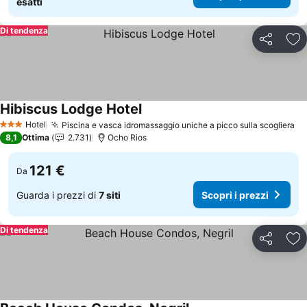
esatti
Di tendenza
Condividi
Agg
Hibiscus Lodge Hotel
Scopri i prezzi
Hotel
Piscina e vasca idromassaggio uniche a picco sulla scogliera
Sc
3 Stelle
8,1
Ottima
2.731
Ocho Rios
121 €
Da
Guarda i prezzi di
7 siti
Scopri i prezzi
Di tendenza
Condividi
Agg