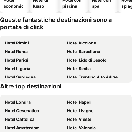
Hotel
Hotel di
Hotel con
Hotel con
Hotel
economici
lusso
piscina
spa
spia
Queste fantastiche destinazioni sono a
portata di click
Hotel Rimini
Hotel Riccione
Hotel Roma
Hotel Barcellona
Hotel Parigi
Hotel Lido di Jesolo
Hotel Liguria
Hotel Sicilia
Hotel Sardegna
Hotel Trentino Alto Adige
Altre top destinazioni
Hotel Toscana
Hotel Puglia
Hotel Londra
Hotel Napoli
Hotel Cesenatico
Hotel Livigno
Hotel Cattolica
Hotel Vieste
Hotel Amsterdam
Hotel Valencia