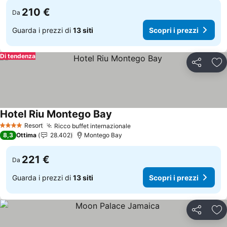
210 €
Da
Guarda i prezzi di
13 siti
Scopri i prezzi
Di tendenza
Condividi
Agg
Hotel Riu Montego Bay
Scopri i prezzi
Resort
Ricco buffet internazionale
Scopri i prezzi
4 Stelle
8,3
Ottima
28.402
Montego Bay
221 €
Da
Guarda i prezzi di
13 siti
Scopri i prezzi
Condividi
Agg