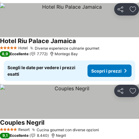
Condividi
Agg
Hotel Riu Palace Jamaica
Scopri i prezzi
Hotel
Diverse esperienze culinarie gourmet
Scopri i prezzi
5 Stelle
8,9
Eccellente
7.772
Montego Bay
Scegli le date per vedere i prezzi
Scopri i prezzi
esatti
Condividi
Agg
Couples Negril
Scopri i prezzi
Resort
Cucina gourmet con diverse opzioni
Scopri i prezzi
5 Stelle
9,1
Eccellente
8.440
Negril