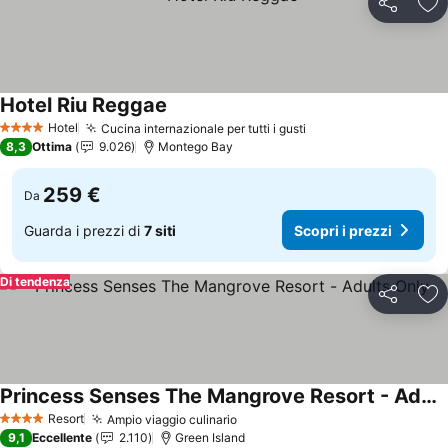
Condividi
Agg
Hotel Riu Reggae
Scopri i prezzi
Hotel
Cucina internazionale per tutti i gusti
Scopri i prezzi
4 Stelle
8,3
Ottima
9.026
Montego Bay
259 €
Da
Guarda i prezzi di
7 siti
Scopri i prezzi
Di tendenza
Condividi
Agg
Princess Senses The Mangrove Resort - Adults Only
Scopri i prezzi
Resort
Ampio viaggio culinario
Scopri i prezzi
4 Stelle
9,1
Eccellente
2.110
Green Island