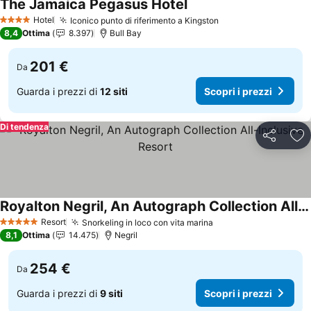
The Jamaica Pegasus Hotel
Scopri i prezzi
Hotel
Iconico punto di riferimento a Kingston
Scopri i prezzi
4 Stelle
8,4
Ottima
8.397
Bull Bay
201 €
Da
Guarda i prezzi di
12 siti
Scopri i prezzi
Di tendenza
Condividi
Agg
Royalton Negril, An Autograph Collection All-Inclusive Resort
Scopri i prezzi
Resort
Snorkeling in loco con vita marina
Scopri i prezzi
5 Stelle
8,1
Ottima
14.475
Negril
254 €
Da
Guarda i prezzi di
9 siti
Scopri i prezzi