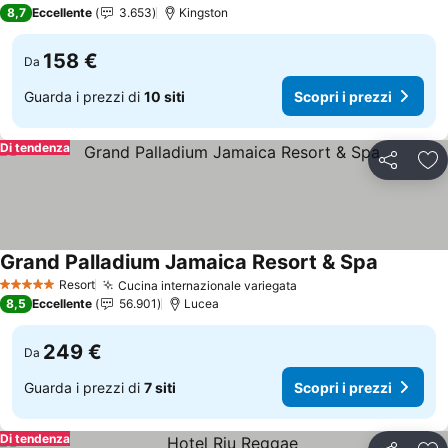
4 Stelle
8,7
Eccellente
3.653
Kingston
158 €
Da
Guarda i prezzi di
10 siti
Scopri i prezzi
Di tendenza
Condividi
Agg
Grand Palladium Jamaica Resort & Spa
Scopri i 
Resort
Cucina internazionale variegata
Scopri i prezzi
5 Stelle
8,5
Eccellente
56.901
Lucea
249 €
Da
Guarda i prezzi di
7 siti
Scopri i prezzi
Di tendenza