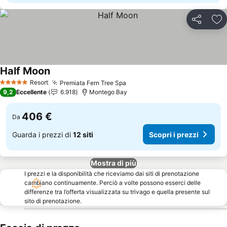
Condividi
Agg
Half Moon
Scopri i prezzi
Resort
Premiata Fern Tree Spa
Scopri i prezzi
5 Stelle
9,2
Eccellente
6.918
Montego Bay
406 €
Da
Guarda i prezzi di
12 siti
Scopri i prezzi
Mostra di più
I prezzi e la disponibilità che riceviamo dai siti di prenotazione
cambiano continuamente. Perciò a volte possono esserci delle
differenze tra l’offerta visualizzata su trivago e quella presente sul
sito di prenotazione.