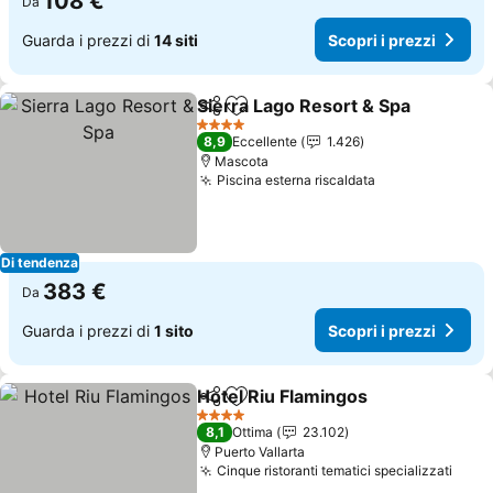
108 €
Da
Guarda i prezzi di
14 siti
Scopri i prezzi
Sierra Lago Resort & Spa
Condividi
Aggiungi ai preferiti
4 Stelle
8,9
Eccellente
1.426
Mascota
Piscina esterna riscaldata
Di tendenza
383 €
Da
Guarda i prezzi di
1 sito
Scopri i prezzi
Hotel Riu Flamingos
Condividi
Aggiungi ai preferiti
4 Stelle
8,1
Ottima
23.102
Puerto Vallarta
Cinque ristoranti tematici specializzati