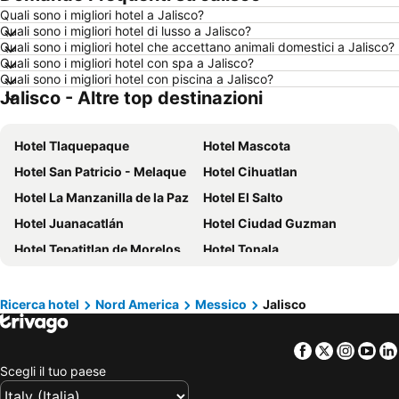
Quali sono i migliori hotel a Jalisco?
Hotel Milano
Hotel Bellaria-Igea Marina
Quali sono i migliori hotel di lusso a Jalisco?
Hotel Milano Marittima
Hotel Venezia
Quali sono i migliori hotel che accettano animali domestici a Jalisco?
Quali sono i migliori hotel con spa a Jalisco?
Hotel New York
Hotel Alghero
Quali sono i migliori hotel con piscina a Jalisco?
Jalisco - Altre top destinazioni
Hotel Vienna
Hotel Toscana
Hotel Calabria
Hotel Italia
Hotel Tlaquepaque
Hotel Mascota
Hotel Isola d'Elba
Hotel Lago di Garda
Hotel San Patricio - Melaque
Hotel Cihuatlan
Hotel Riviera Romagnola
Hotel Abruzzo
Hotel La Manzanilla de la Paz
Hotel El Salto
Hotel Marche
Hotel Valle d'Aosta
Hotel Juanacatlán
Hotel Ciudad Guzman
Hotel Salento
Hotel Ibiza
Hotel Tepatitlan de Morelos
Hotel Tonala
Hotel Malta
Hotel Umbria
Hotel Zapotlanejo
Hotel Tomatlán
Hotel Minorca
Hotel Croazia
Hotel Tlajomulco de Zúñiga
Hotel Teuchitlán
Hotel Mallorca
Hotel Emilia-Romagna
Ricerca hotel
Nord America
Messico
Jalisco
Hotel Val Di Fassa
Hotel Creta
Facebook
Twitter
Insta
Yo
Scegli il tuo paese