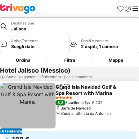
Preferiti
Accedi
Me
Destinazione
Jalisco
Arrivo/Partenza
Ospiti e camere
Scegli date
2 ospiti, 1 camera
Ordina
Filtra
Mappa
Hotel Jalisco (Messico)
Come i pagamenti influiscono sul posizionamento
Grand Isla Navidad Golf &
Condividi
Aggiungi ai preferiti
Spa Resort with Marina
5 Stelle
8,8
Eccellente
6.432
Barra de Navidad
Cucina raffinata da Antonio's
Di tendenza