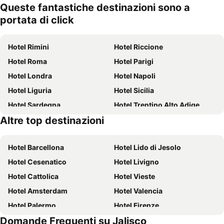
Queste fantastiche destinazioni sono a
portata di click
Hotel Rimini
Hotel Riccione
Hotel Roma
Hotel Parigi
Hotel Londra
Hotel Napoli
Hotel Liguria
Hotel Sicilia
Hotel Sardegna
Hotel Trentino Alto Adige
Altre top destinazioni
Hotel Puglia
Hotel Isola d'Ischia
Hotel Barcellona
Hotel Lido di Jesolo
Hotel Cesenatico
Hotel Livigno
Hotel Cattolica
Hotel Vieste
Hotel Amsterdam
Hotel Valencia
Hotel Palermo
Hotel Firenze
Domande Frequenti su Jalisco
Hotel Sharm el-Sheikh
Hotel Caorle