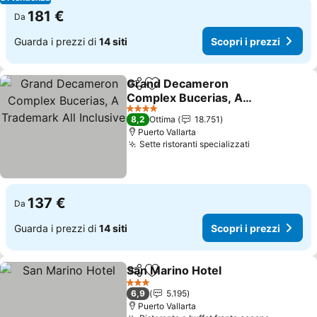
181 €
Da
Guarda i prezzi di
14 siti
Scopri i prezzi
Grand Decameron
Condividi
Aggiungi ai preferiti
Complex Bucerias, A
Trademark All Inclusive
4 Stelle
8,2
Ottima
18.751
Puerto Vallarta
Sette ristoranti specializzati
137 €
Da
Guarda i prezzi di
14 siti
Scopri i prezzi
San Marino Hotel
Condividi
Aggiungi ai preferiti
3 Stelle
6,9
5.195
Puerto Vallarta