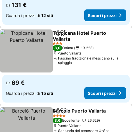
131 €
Da
Guarda i prezzi di
12 siti
Scopri i prezzi
Tropicana Hotel Puerto
Condividi
Aggiungi ai preferiti
Vallarta
3 Stelle
8,0
Ottima
13.223
Puerto Vallarta
Fascino tradizionale messicano sulla
spiaggia
69 €
Da
Guarda i prezzi di
15 siti
Scopri i prezzi
Barceló Puerto Vallarta
Condividi
Aggiungi ai preferiti
4 Stelle
8,6
Eccellente
26.629
Puerto Vallarta
Santuario del benessere U-Spa