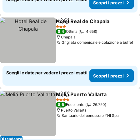
Scopri i prezzi
Hotel Real de Chapala
Condividi
Aggiungi ai preferiti
3 Stelle
8,4
Ottima
4.658
Chapala
Grigliata domenicale e colazione a buffet
Scegli le date per vedere i prezzi esatti
Scopri i prezzi
Meliá Puerto Vallarta
Condividi
Aggiungi ai preferiti
4 Stelle
8,6
Eccellente
26.750
Puerto Vallarta
Santuario del benessere YHI Spa
Di tendenza