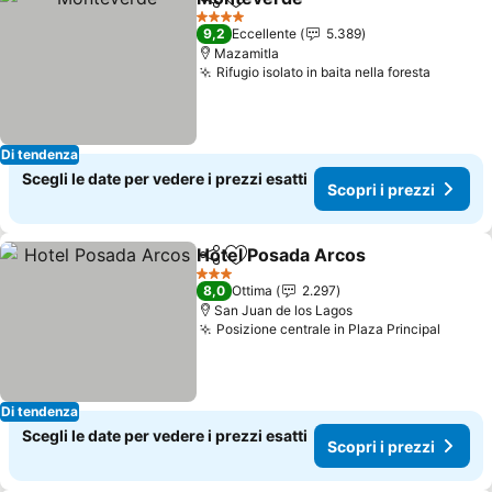
Condividi
Aggiungi ai preferiti
4 Stelle
9,2
Eccellente
5.389
Mazamitla
Rifugio isolato in baita nella foresta
Di tendenza
Scegli le date per vedere i prezzi esatti
Scopri i prezzi
Hotel Posada Arcos
Condividi
Aggiungi ai preferiti
3 Stelle
8,0
Ottima
2.297
San Juan de los Lagos
Posizione centrale in Plaza Principal
Di tendenza
Scegli le date per vedere i prezzi esatti
Scopri i prezzi