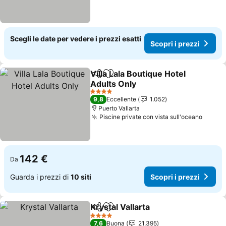
Scegli le date per vedere i prezzi esatti
Scopri i prezzi
Villa Lala Boutique Hotel
Condividi
Aggiungi ai preferiti
Adults Only
4 Stelle
9,8
Eccellente
1.052
Puerto Vallarta
Piscine private con vista sull'oceano
142 €
Da
Guarda i prezzi di
10 siti
Scopri i prezzi
Krystal Vallarta
Condividi
Aggiungi ai preferiti
4 Stelle
7,6
Buona
21.395