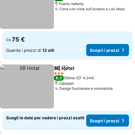
Puerto Vallarta
Cena con vista sull'oceano a Las Velas
75 €
Da
Guarda i prezzi di
12 siti
Scopri i prezzi
SR Hotel
Condividi
Aggiungi ai preferiti
3 Stelle
8,3
Ottima
4.244
Zapopan
Design funzionale e minimalista
Scegli le date per vedere i prezzi esatti
Scopri i prezzi