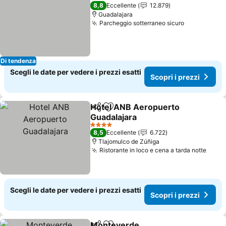
3 Stelle
8,8
Eccellente
12.879
Guadalajara
Parcheggio sotterraneo sicuro
Di tendenza
Scegli le date per vedere i prezzi esatti
Scopri i prezzi
Hotel ANB Aeropuerto
Condividi
Aggiungi ai preferiti
Guadalajara
4 Stelle
8,5
Eccellente
6.722
Tlajomulco de Zúñiga
Ristorante in loco e cena a tarda notte
Scegli le date per vedere i prezzi esatti
Scopri i prezzi
Monteverde