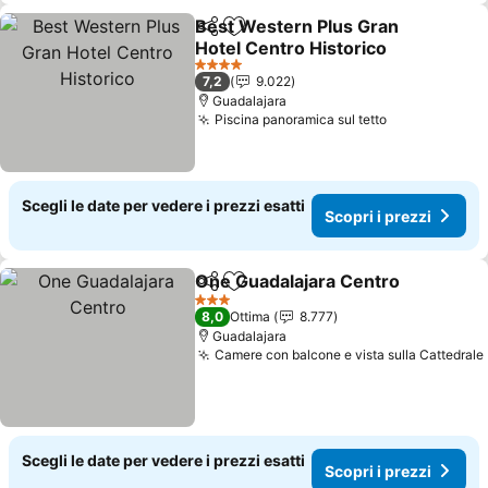
Best Western Plus Gran
Condividi
Aggiungi ai preferiti
Hotel Centro Historico
4 Stelle
7,2
9.022
Guadalajara
Piscina panoramica sul tetto
Scegli le date per vedere i prezzi esatti
Scopri i prezzi
One Guadalajara Centro
Condividi
Aggiungi ai preferiti
3 Stelle
8,0
Ottima
8.777
Guadalajara
Camere con balcone e vista sulla Cattedrale
Scegli le date per vedere i prezzi esatti
Scopri i prezzi