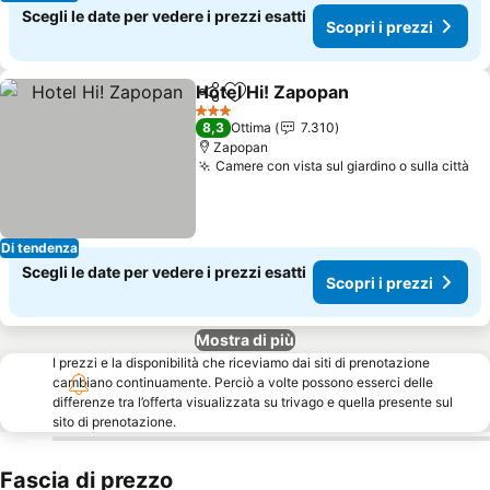
Scegli le date per vedere i prezzi esatti
Scopri i prezzi
Hotel Hi! Zapopan
Condividi
Aggiungi ai preferiti
3 Stelle
8,3
Ottima
7.310
Zapopan
Camere con vista sul giardino o sulla città
Di tendenza
Scegli le date per vedere i prezzi esatti
Scopri i prezzi
Mostra di più
I prezzi e la disponibilità che riceviamo dai siti di prenotazione
cambiano continuamente. Perciò a volte possono esserci delle
differenze tra l’offerta visualizzata su trivago e quella presente sul
sito di prenotazione.
Fascia di prezzo