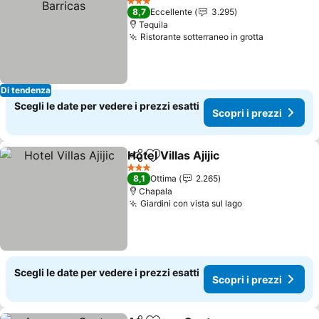
3 Stelle
8,7
Eccellente
3.295
Tequila
Ristorante sotterraneo in grotta
Di tendenza
Scegli le date per vedere i prezzi esatti
Scopri i prezzi
Hotel Villas Ajijic
Condividi
Aggiungi ai preferiti
3 Stelle
8,1
Ottima
2.265
Chapala
Giardini con vista sul lago
Scegli le date per vedere i prezzi esatti
Scopri i prezzi