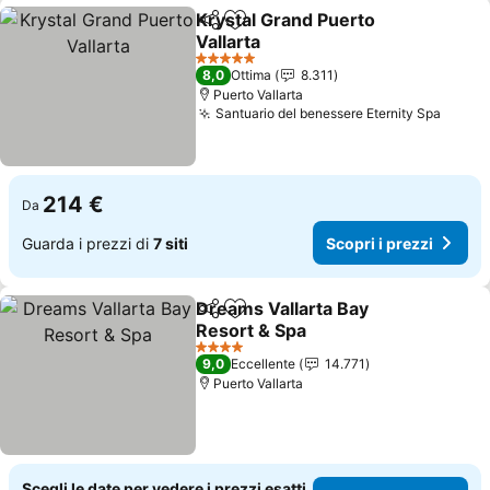
Krystal Grand Puerto
Condividi
Aggiungi ai preferiti
Vallarta
5 Stelle
8,0
Ottima
8.311
Puerto Vallarta
Santuario del benessere Eternity Spa
214 €
Da
Guarda i prezzi di
7 siti
Scopri i prezzi
Dreams Vallarta Bay
Condividi
Aggiungi ai preferiti
Resort & Spa
4 Stelle
9,0
Eccellente
14.771
Puerto Vallarta
Scegli le date per vedere i prezzi esatti