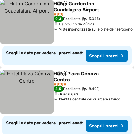
Hilton Garden Inn
Condividi
Aggiungi ai preferiti
Guadalajara Airport
3 Stelle
9,3
Eccellente
5.045
Tlajomulco de Zúñiga
Viste insonorizzate sulle piste dell'aeroporto
Scegli le date per vedere i prezzi esatti
Scopri i prezzi
Hotel Plaza Génova
Condividi
Aggiungi ai preferiti
Centro
4 Stelle
8,5
Eccellente
8.492
Guadalajara
Identità centrale del quartiere storico
Scegli le date per vedere i prezzi esatti
Scopri i prezzi