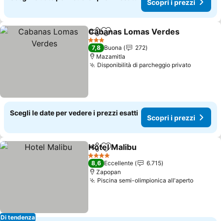
Scopri i prezzi
Cabanas Lomas Verdes
Condividi
Aggiungi ai preferiti
3 Stelle
7,8
Buona
272
Mazamitla
Disponibilità di parcheggio privato
Scegli le date per vedere i prezzi esatti
Scopri i prezzi
Hotel Malibu
Condividi
Aggiungi ai preferiti
4 Stelle
8,6
Eccellente
6.715
Zapopan
Piscina semi-olimpionica all'aperto
Di tendenza