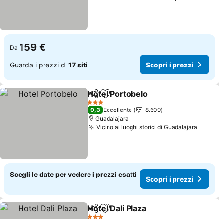
159 €
Da
Guarda i prezzi di
17 siti
Scopri i prezzi
Hotel Portobelo
Condividi
Aggiungi ai preferiti
3 Stelle
9,3
Eccellente
8.609
Guadalajara
Vicino ai luoghi storici di Guadalajara
Scegli le date per vedere i prezzi esatti
Scopri i prezzi
Hotel Dali Plaza
Condividi
Aggiungi ai preferiti