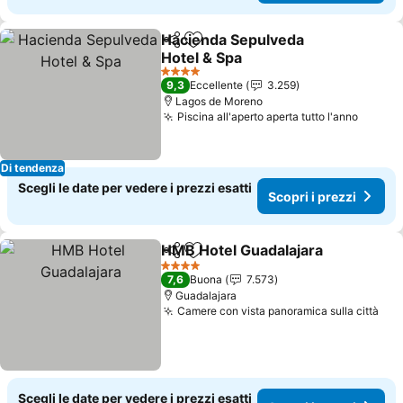
Hacienda Sepulveda
Condividi
Aggiungi ai preferiti
Hotel & Spa
4 Stelle
9,3
Eccellente
3.259
Lagos de Moreno
Piscina all'aperto aperta tutto l'anno
Di tendenza
Scegli le date per vedere i prezzi esatti
Scopri i prezzi
HMB Hotel Guadalajara
Condividi
Aggiungi ai preferiti
4 Stelle
7,6
Buona
7.573
Guadalajara
Camere con vista panoramica sulla città
Scegli le date per vedere i prezzi esatti