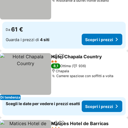
Ristorante a buffet fronte oceano
61 €
Da
Guarda i prezzi di
4 siti
Scopri i prezzi
Hotel Chapala Country
Condividi
Aggiungi ai preferiti
2 Stelle
8,1
Ottima
936
Chapala
Camere spaziose con soffitti a volta
Di tendenza
Scegli le date per vedere i prezzi esatti
Scopri i prezzi
Matices Hotel de Barricas
Condividi
Aggiungi ai preferiti