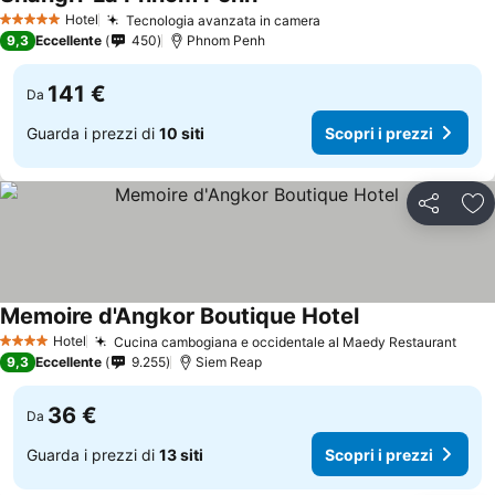
Scopri i prezzi
Hotel
Tecnologia avanzata in camera
Scopri i prezzi
5 Stelle
9,3
Eccellente
450
Phnom Penh
141 €
Da
Guarda i prezzi di
10 siti
Scopri i prezzi
Condividi
Agg
Memoire d'Angkor Boutique Hotel
Scopri i prezzi
Hotel
Cucina cambogiana e occidentale al Maedy Restaurant
Scop
4 Stelle
9,3
Eccellente
9.255
Siem Reap
36 €
Da
Guarda i prezzi di
13 siti
Scopri i prezzi