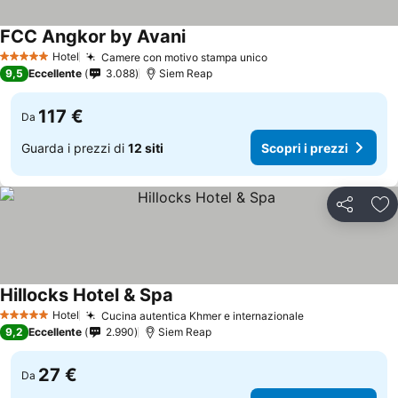
FCC Angkor by Avani
Scopri i prezzi
Hotel
Camere con motivo stampa unico
Scopri i prezzi
5 Stelle
9,5
Eccellente
3.088
Siem Reap
117 €
Da
Guarda i prezzi di
12 siti
Scopri i prezzi
Condividi
Agg
Hillocks Hotel & Spa
Scopri i prezzi
Hotel
Cucina autentica Khmer e internazionale
Scopri i prezz
5 Stelle
9,2
Eccellente
2.990
Siem Reap
27 €
Da