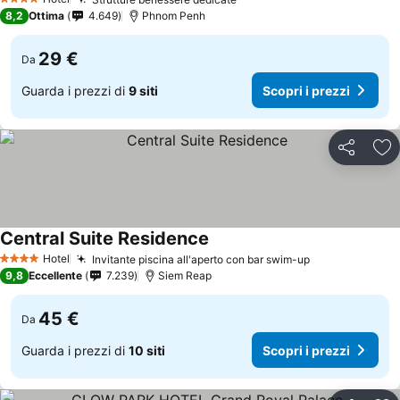
Scopri i prezzi
4 Stelle
8,2
Ottima
4.649
Phnom Penh
29 €
Da
Guarda i prezzi di
9 siti
Scopri i prezzi
Condividi
Agg
Central Suite Residence
Scopri i prezzi
Hotel
Invitante piscina all'aperto con bar swim-up
Scopri i prez
4 Stelle
9,8
Eccellente
7.239
Siem Reap
45 €
Da
Guarda i prezzi di
10 siti
Scopri i prezzi