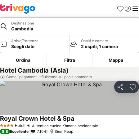
Preferiti
Accedi
Me
Destinazione
Cambodia
Arrivo/Partenza
Ospiti e camere
Scegli date
2 ospiti, 1 camera
Ordina
Filtra
Mappa
Hotel Cambodia (Asia)
Come i pagamenti influiscono sul posizionamento
Condividi
Agg
Royal Crown Hotel & Spa
Scopri i prezzi
Hotel
Autentica cucina Khmer e occidentale
Scopri i prezzi
4 Stelle
8,8
Eccellente
7.104
Siem Reap