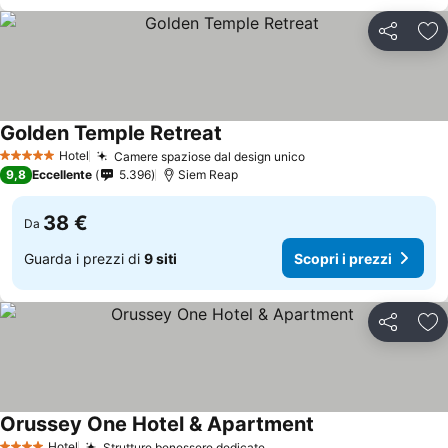
Condividi
Agg
Golden Temple Retreat
Scopri i prezzi
Hotel
Camere spaziose dal design unico
Scopri i prezzi
5 Stelle
9,8
Eccellente
5.396
Siem Reap
38 €
Da
Guarda i prezzi di
9 siti
Scopri i prezzi
Condividi
Agg
Orussey One Hotel & Apartment
Scopri i prezzi
Hotel
Strutture benessere dedicate