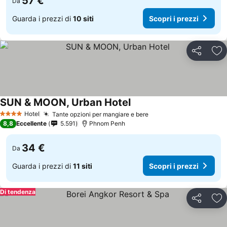
57 €
Da
Guarda i prezzi di
10 siti
Scopri i prezzi
Condividi
Agg
SUN & MOON, Urban Hotel
Scopri i prezzi
Hotel
Tante opzioni per mangiare e bere
Scopri i prezzi
4 Stelle
8,8
Eccellente
5.591
Phnom Penh
34 €
Da
Guarda i prezzi di
11 siti
Scopri i prezzi
Di tendenza
Condividi
Agg