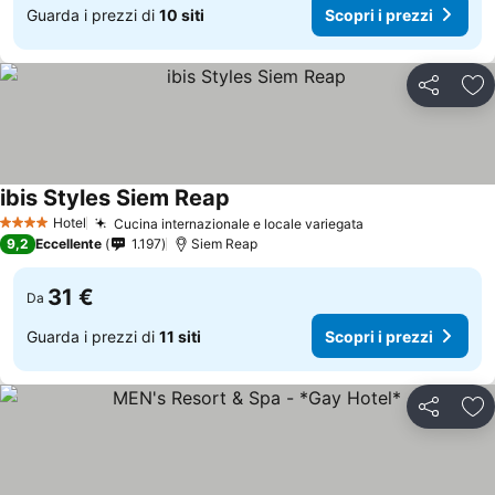
Guarda i prezzi di
10 siti
Scopri i prezzi
Condividi
Agg
ibis Styles Siem Reap
Scopri i prezzi
Hotel
Cucina internazionale e locale variegata
Scopri i prezzi
4 Stelle
9,2
Eccellente
1.197
Siem Reap
31 €
Da
Guarda i prezzi di
11 siti
Scopri i prezzi
Condividi
Agg