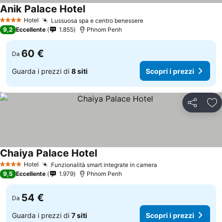
Anik Palace Hotel
Scopri i prezzi
Hotel
Lussuosa spa e centro benessere
Scopri i prezzi
4 Stelle
9,2
Eccellente
1.855
Phnom Penh
60 €
Da
Guarda i prezzi di
8 siti
Scopri i prezzi
Condividi
Agg
Chaiya Palace Hotel
Scopri i prezzi
Hotel
Funzionalità smart integrate in camera
Scopri i prezzi
4 Stelle
9,5
Eccellente
1.979
Phnom Penh
54 €
Da
Guarda i prezzi di
7 siti
Scopri i prezzi