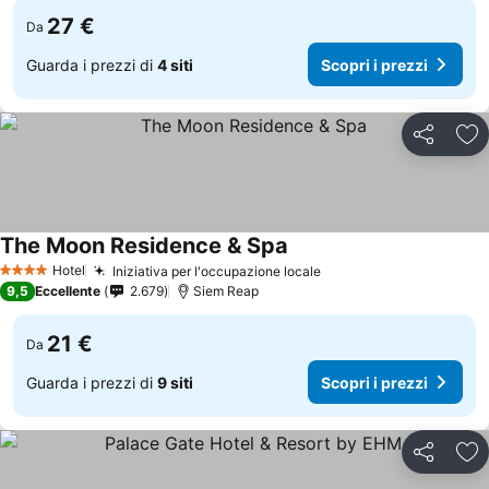
27 €
Da
Guarda i prezzi di
4 siti
Scopri i prezzi
Condividi
Agg
The Moon Residence & Spa
Scopri i prezzi
Hotel
Iniziativa per l'occupazione locale
Scopri i prezzi
4 Stelle
9,5
Eccellente
2.679
Siem Reap
21 €
Da
Guarda i prezzi di
9 siti
Scopri i prezzi
Condividi
Agg