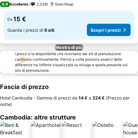
5 Stelle
8,9
Eccellente
2.239
Siem Reap
15 €
Da
Guarda i prezzi di
6 siti
Scopri i prezzi
Mostra di più
I prezzi e la disponibilità che riceviamo dai siti di prenotazione
cambiano continuamente. Perciò a volte possono esserci delle
differenze tra l’offerta visualizzata su trivago e quella presente sul
sito di prenotazione.
Fascia di prezzo
Hotel Cambodia -
Gamma di prezzi
da
‎14 €
a
‎224 €
(Prezzo per
notte)
Cambodia: altre strutture