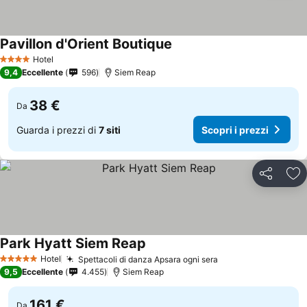
Pavillon d'Orient Boutique
Scopri i prezzi
Hotel
4 Stelle
9,4
Eccellente
596
Siem Reap
38 €
Da
Guarda i prezzi di
7 siti
Scopri i prezzi
Condividi
Agg
Park Hyatt Siem Reap
Scopri i prezzi
Hotel
Spettacoli di danza Apsara ogni sera
Scopri i prezzi
5 Stelle
9,5
Eccellente
4.455
Siem Reap
161 €
Da