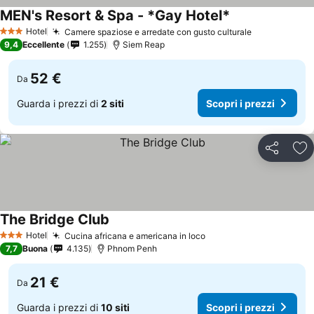
MEN's Resort & Spa - *Gay Hotel*
Scopri i prezzi
Hotel
Camere spaziose e arredate con gusto culturale
Scopri i pre
3 Stelle
9,4
Eccellente
1.255
Siem Reap
52 €
Da
Guarda i prezzi di
2 siti
Scopri i prezzi
Condividi
Agg
The Bridge Club
Scopri i prezzi
Hotel
Cucina africana e americana in loco
Scopri i prezzi
3 Stelle
7,7
Buona
4.135
Phnom Penh
21 €
Da
Guarda i prezzi di
10 siti
Scopri i prezzi