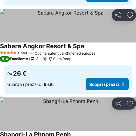
Condividi
Agg
Sabara Angkor Resort & Spa
Scopri i prezzi
Hotel
Cucina autentica Khmer ed europea
Scopri i prezzi
5 Stelle
9,4
Eccellente
3.119
Siem Reap
26 €
Da
Guarda i prezzi di
9 siti
Scopri i prezzi
Condividi
Agg
Shangri-La Phnom Penh