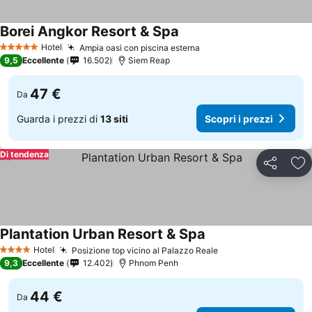
Borei Angkor Resort & Spa
Scopri i prezzi
Hotel
Ampia oasi con piscina esterna
Scopri i prezzi
5 Stelle
9,5
Eccellente
16.502
Siem Reap
47 €
Da
Guarda i prezzi di
13 siti
Scopri i prezzi
Di tendenza
Condividi
Agg
Plantation Urban Resort & Spa
Scopri i prezzi
Hotel
Posizione top vicino al Palazzo Reale
Scopri i prezzi
4 Stelle
9,3
Eccellente
12.402
Phnom Penh
44 €
Da