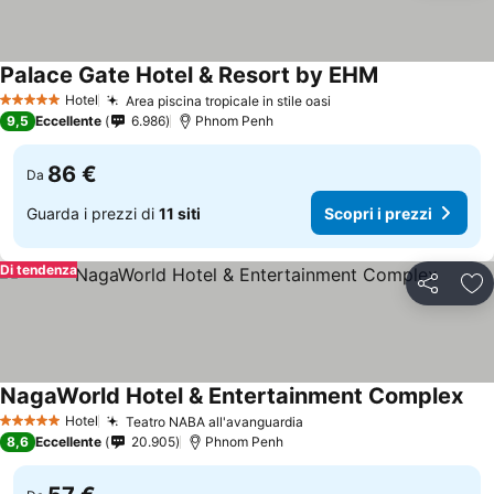
Palace Gate Hotel & Resort by EHM
Scopri i prezz
Hotel
Area piscina tropicale in stile oasi
Scopri i prezzi
5 Stelle
9,5
Eccellente
6.986
Phnom Penh
86 €
Da
Guarda i prezzi di
11 siti
Scopri i prezzi
Di tendenza
Condividi
Agg
NagaWorld Hotel & Entertainment Complex
Sco
Hotel
Teatro NABA all'avanguardia
Scopri i prezzi
5 Stelle
8,6
Eccellente
20.905
Phnom Penh