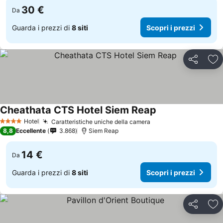
30 €
Da
Guarda i prezzi di
8 siti
Scopri i prezzi
Condividi
Agg
Cheathata CTS Hotel Siem Reap
Scopri i prezzi
Hotel
Caratteristiche uniche della camera
Scopri i prezzi
4 Stelle
8,8
Eccellente
3.868
Siem Reap
14 €
Da
Guarda i prezzi di
8 siti
Scopri i prezzi
Condividi
Agg