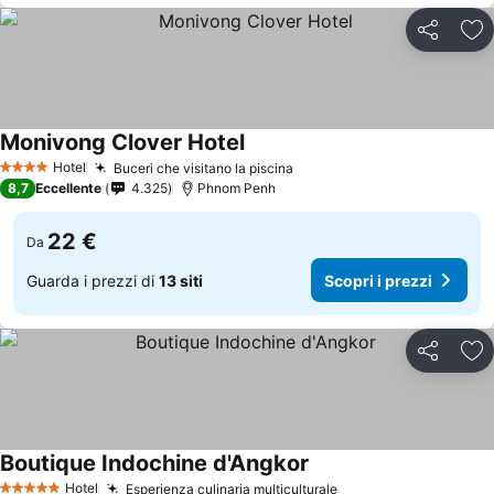
Condividi
Agg
Monivong Clover Hotel
Scopri i prezzi
Hotel
Buceri che visitano la piscina
Scopri i prezzi
4 Stelle
8,7
Eccellente
4.325
Phnom Penh
22 €
Da
Guarda i prezzi di
13 siti
Scopri i prezzi
Condividi
Agg
Boutique Indochine d'Angkor
Scopri i prezzi
Hotel
Esperienza culinaria multiculturale
Scopri i prezzi