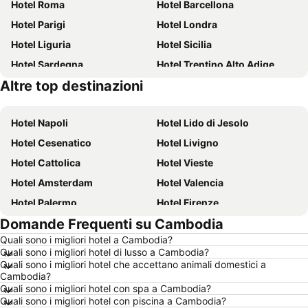
Hotel Roma
Hotel Barcellona
Hotel Parigi
Hotel Londra
Hotel Liguria
Hotel Sicilia
Hotel Sardegna
Hotel Trentino Alto Adige
Altre top destinazioni
Hotel Toscana
Hotel Puglia
Hotel Napoli
Hotel Lido di Jesolo
Hotel Cesenatico
Hotel Livigno
Hotel Cattolica
Hotel Vieste
Hotel Amsterdam
Hotel Valencia
Hotel Palermo
Hotel Firenze
Domande Frequenti su Cambodia
Hotel Sharm el-Sheikh
Hotel Caorle
Quali sono i migliori hotel a Cambodia?
Hotel Milano
Hotel Bellaria-Igea Marina
Quali sono i migliori hotel di lusso a Cambodia?
Hotel Milano Marittima
Hotel Venezia
Quali sono i migliori hotel che accettano animali domestici a
Cambodia?
Hotel New York
Hotel Alghero
Quali sono i migliori hotel con spa a Cambodia?
Quali sono i migliori hotel con piscina a Cambodia?
Hotel Vienna
Hotel Isola d'Ischia