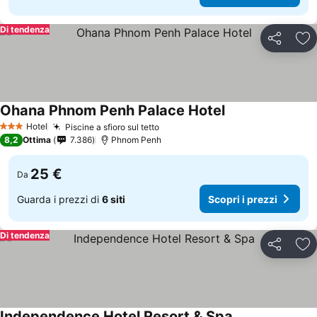
Di tendenza
Condividi
Agg
Ohana Phnom Penh Palace Hotel
Scopri i prezzi
Hotel
Piscine a sfioro sul tetto
Scopri i prezzi
3 Stelle
8,2
Ottima
7.386
Phnom Penh
25 €
Da
Guarda i prezzi di
6 siti
Scopri i prezzi
Di tendenza
Condividi
Agg
Independence Hotel Resort & Spa