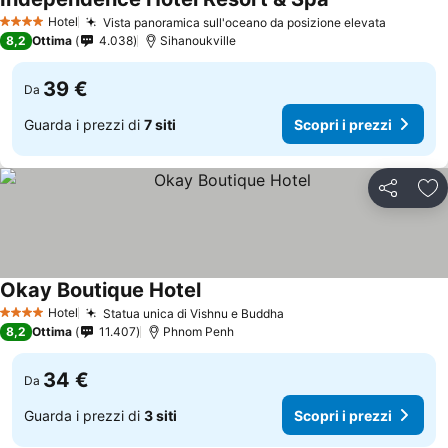
Scopri i prezzi
Hotel
Vista panoramica sull'oceano da posizione elevata
Scopri i
4 Stelle
8,2
Ottima
4.038
Sihanoukville
39 €
Da
Guarda i prezzi di
7 siti
Scopri i prezzi
Condividi
Agg
Okay Boutique Hotel
Scopri i prezzi
Hotel
Statua unica di Vishnu e Buddha
Scopri i prezzi
4 Stelle
8,2
Ottima
11.407
Phnom Penh
34 €
Da
Guarda i prezzi di
3 siti
Scopri i prezzi