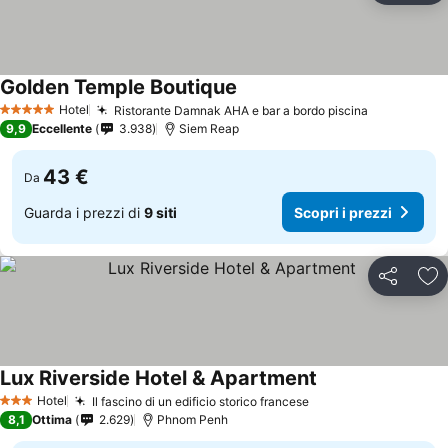
Golden Temple Boutique
Scopri i prezzi
Hotel
Ristorante Damnak AHA e bar a bordo piscina
Scopri i pr
5 Stelle
9,9
Eccellente
3.938
Siem Reap
43 €
Da
Guarda i prezzi di
9 siti
Scopri i prezzi
Condividi
Agg
Lux Riverside Hotel & Apartment
Scopri i prezzi
Hotel
Il fascino di un edificio storico francese
Scopri i prezzi
3 Stelle
8,1
Ottima
2.629
Phnom Penh