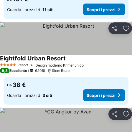
Guarda i prezzi di
11 siti
Scopri i prezzi
Condividi
Agg
Eightfold Urban Resort
Scopri i prezzi
Resort
Design moderno Khmer unico
Scopri i prezzi
5 Stelle
9,8
Eccellente
6.105
Siem Reap
38 €
Da
Guarda i prezzi di
3 siti
Scopri i prezzi
Condividi
Agg