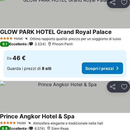
Condividi
Agg
GLOW PARK HOTEL Grand Royal Palace
Scopri i
Hotel
Ottimo rapporto qualità-prezzo per un soggiorno di lusso
Scop
4 Stelle
9,1
Eccellente
3.534
Phnom Penh
46 €
Da
Guarda i prezzi di
8 siti
Scopri i prezzi
Condividi
Agg
Prince Angkor Hotel & Spa
Scopri i prezzi
Hotel
Atmosfera elegante e tradizionale nella hall
Scopri i pre
5 Stelle
8,8
Eccellente
6.574
Siem Reap