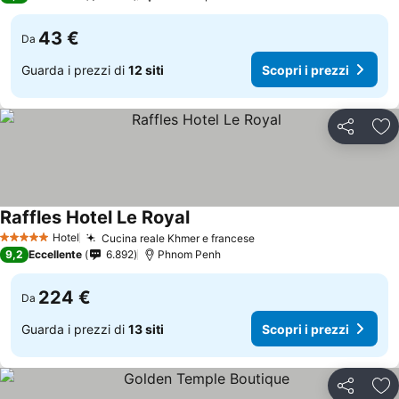
43 €
Da
Guarda i prezzi di
12 siti
Scopri i prezzi
Condividi
Agg
Raffles Hotel Le Royal
Scopri i prezzi
Hotel
Cucina reale Khmer e francese
Scopri i prezzi
5 Stelle
9,2
Eccellente
6.892
Phnom Penh
224 €
Da
Guarda i prezzi di
13 siti
Scopri i prezzi
Condividi
Agg