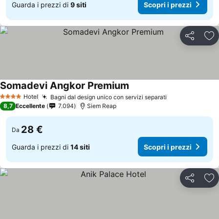
Guarda i prezzi di
9 siti
Scopri i prezzi
Condividi
Agg
Somadevi Angkor Premium
Scopri i prezzi
Hotel
Bagni dal design unico con servizi separati
Scopri i prezz
4 Stelle
8,7
Eccellente
7.094
Siem Reap
28 €
Da
Guarda i prezzi di
14 siti
Scopri i prezzi
Condividi
Agg