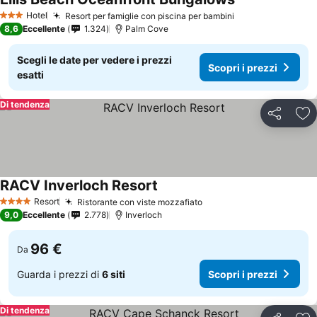
Hotel
Resort per famiglie con piscina per bambini
3 Stelle
8,6
Eccellente
1.324
Palm Cove
Scegli le date per vedere i prezzi
Scopri i prezzi
esatti
Di tendenza
Condividi
Agg
RACV Inverloch Resort
Resort
Ristorante con viste mozzafiato
4 Stelle
9,0
Eccellente
2.778
Inverloch
96 €
Da
Guarda i prezzi di
6 siti
Scopri i prezzi
Di tendenza