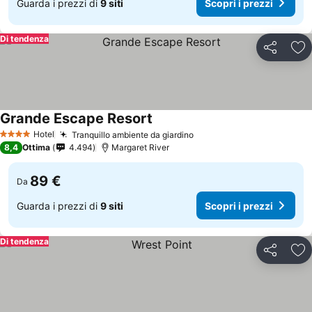
Guarda i prezzi di
9 siti
Scopri i prezzi
Di tendenza
Condividi
Agg
Grande Escape Resort
Hotel
Tranquillo ambiente da giardino
4 Stelle
8,4
Ottima
4.494
Margaret River
89 €
Da
Guarda i prezzi di
9 siti
Scopri i prezzi
Di tendenza
Condividi
Agg