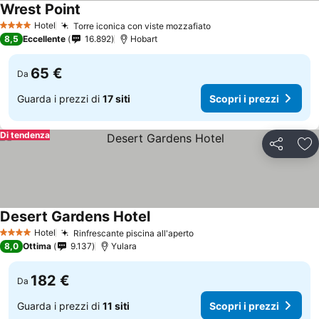
Wrest Point
Hotel
Torre iconica con viste mozzafiato
4 Stelle
8,5
Eccellente
16.892
Hobart
65 €
Da
Guarda i prezzi di
17 siti
Scopri i prezzi
Di tendenza
Condividi
Agg
Desert Gardens Hotel
Hotel
Rinfrescante piscina all'aperto
4 Stelle
8,0
Ottima
9.137
Yulara
182 €
Da
Guarda i prezzi di
11 siti
Scopri i prezzi