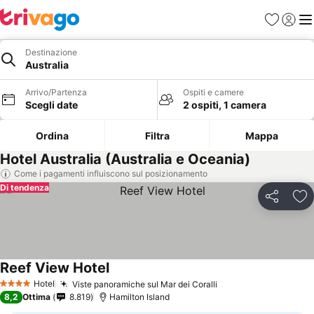
Preferiti
Accedi
Me
Destinazione
Australia
Arrivo/Partenza
Ospiti e camere
Scegli date
2 ospiti, 1 camera
Ordina
Filtra
Mappa
Hotel Australia (Australia e Oceania)
Come i pagamenti influiscono sul posizionamento
Di tendenza
Condividi
Agg
Reef View Hotel
Hotel
Viste panoramiche sul Mar dei Coralli
4 Stelle
8,2
Ottima
8.819
Hamilton Island