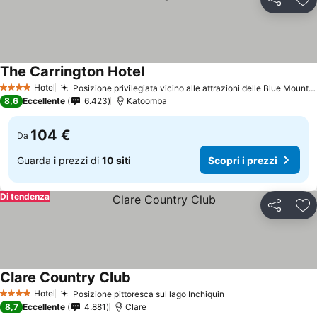
Condividi
Agg
The Carrington Hotel
Hotel
Posizione privilegiata vicino alle attrazioni delle Blue Mountains
4 Stelle
8,6
Eccellente
6.423
Katoomba
104 €
Da
Guarda i prezzi di
10 siti
Scopri i prezzi
Di tendenza
Condividi
Agg
Clare Country Club
Hotel
Posizione pittoresca sul lago Inchiquin
4 Stelle
8,7
Eccellente
4.881
Clare