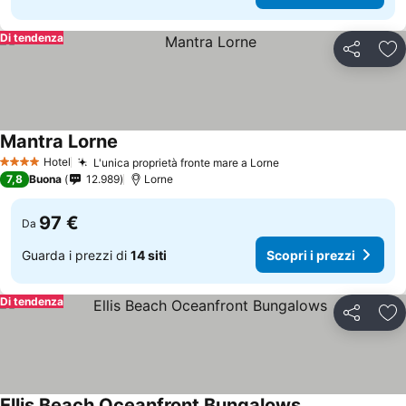
Di tendenza
Condividi
Agg
Mantra Lorne
Hotel
L'unica proprietà fronte mare a Lorne
4 Stelle
7,8
Buona
12.989
Lorne
97 €
Da
Guarda i prezzi di
14 siti
Scopri i prezzi
Di tendenza
Condividi
Agg
Ellis Beach Oceanfront Bungalows