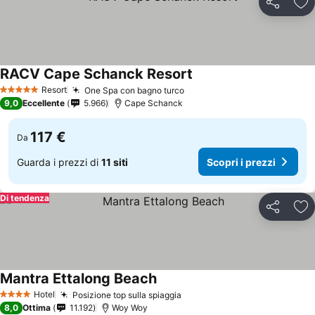
Condividi
Agg
RACV Cape Schanck Resort
Resort
One Spa con bagno turco
5 Stelle
9,0
Eccellente
5.966
Cape Schanck
117 €
Da
Guarda i prezzi di
11 siti
Scopri i prezzi
Di tendenza
Condividi
Agg
Mantra Ettalong Beach
Hotel
Posizione top sulla spiaggia
4 Stelle
8,0
Ottima
11.192
Woy Woy