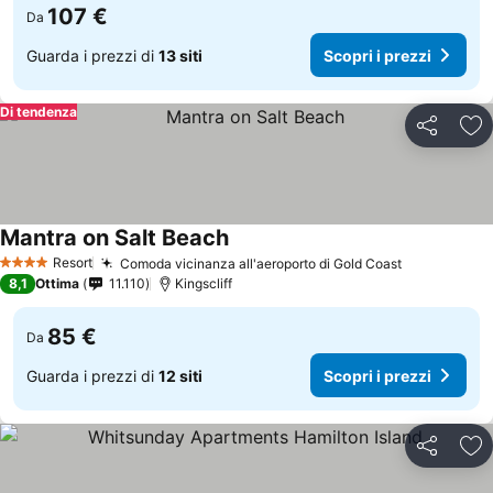
107 €
Da
Guarda i prezzi di
13 siti
Scopri i prezzi
Di tendenza
Condividi
Agg
Mantra on Salt Beach
Resort
Comoda vicinanza all'aeroporto di Gold Coast
4 Stelle
8,1
Ottima
11.110
Kingscliff
85 €
Da
Guarda i prezzi di
12 siti
Scopri i prezzi
Condividi
Agg