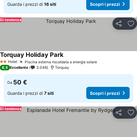
Guarda i prezzi di
16 siti
Scopri i prezzi
Di tendenza
Condividi
Agg
Torquay Holiday Park
Hotel
Piscina esterna riscaldata a energia solare
2 Stelle
8,5
Eccellente
3.046
Torquay
50 €
Da
Guarda i prezzi di
7 siti
Scopri i prezzi
Di tendenza
Condividi
Agg