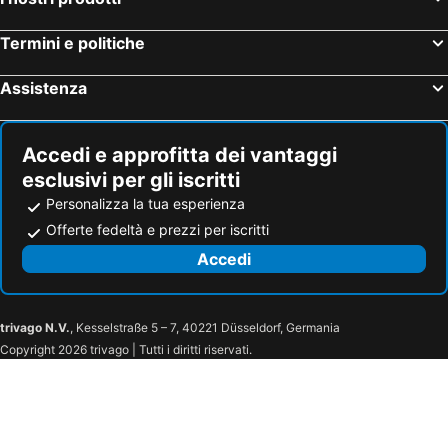
Hotel Launceston
Hotel Broadbeach
Termini e politiche
Hotel Warrnambool
Hotel Esperance
Hotel Busselton
Hotel Cape Tribulation
Assistenza
Hotel Terrigal
Hotel Normanville
Hotel Palm Cove
Hotel Magnetic Island
Accedi e approfitta dei vantaggi
esclusivi per gli iscritti
Personalizza la tua esperienza
Offerte fedeltà e prezzi per iscritti
Accedi
trivago N.V.
, Kesselstraße 5 – 7, 40221 Düsseldorf, Germania
Copyright 2026 trivago | Tutti i diritti riservati.