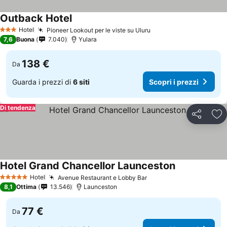
Outback Hotel
Hotel
Pioneer Lookout per le viste su Uluru
3 Stelle
7,6
Buona
7.040
Yulara
138 €
Da
Guarda i prezzi di
6 siti
Scopri i prezzi
Di tendenza
Condividi
Agg
Hotel Grand Chancellor Launceston
Hotel
Avenue Restaurant e Lobby Bar
5 Stelle
8,1
Ottima
13.546
Launceston
77 €
Da