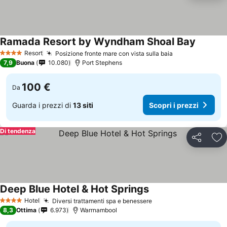
Ramada Resort by Wyndham Shoal Bay
Resort
Posizione fronte mare con vista sulla baia
4 Stelle
7,9
Buona
10.080
Port Stephens
100 €
Da
Guarda i prezzi di
13 siti
Scopri i prezzi
Di tendenza
Condividi
Agg
Deep Blue Hotel & Hot Springs
Hotel
Diversi trattamenti spa e benessere
4 Stelle
8,3
Ottima
6.973
Warrnambool