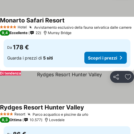
Monarto Safari Resort
Hotel
Avvistamento esclusivo della fauna selvatica dalle camere
5 Stelle
9,4
Eccellente
22
Murray Bridge
178 €
Da
Guarda i prezzi di
5 siti
Scopri i prezzi
Di tendenza
Condividi
Agg
Rydges Resort Hunter Valley
Resort
Parco acquatico e piscine da urlo
4 Stelle
8,3
Ottima
10.577
Lovedale