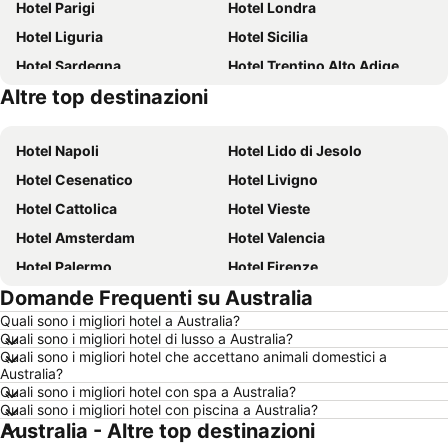
Hotel Parigi
Hotel Londra
Hotel Liguria
Hotel Sicilia
Hotel Sardegna
Hotel Trentino Alto Adige
Altre top destinazioni
Hotel Toscana
Hotel Puglia
Hotel Napoli
Hotel Lido di Jesolo
Hotel Cesenatico
Hotel Livigno
Hotel Cattolica
Hotel Vieste
Hotel Amsterdam
Hotel Valencia
Hotel Palermo
Hotel Firenze
Domande Frequenti su Australia
Hotel Sharm el-Sheikh
Hotel Caorle
Quali sono i migliori hotel a Australia?
Hotel Milano
Hotel Bellaria-Igea Marina
Quali sono i migliori hotel di lusso a Australia?
Hotel Milano Marittima
Hotel Venezia
Quali sono i migliori hotel che accettano animali domestici a
Australia?
Hotel New York
Hotel Alghero
Quali sono i migliori hotel con spa a Australia?
Quali sono i migliori hotel con piscina a Australia?
Hotel Vienna
Hotel Isola d'Ischia
Australia - Altre top destinazioni
Hotel Calabria
Hotel Italia