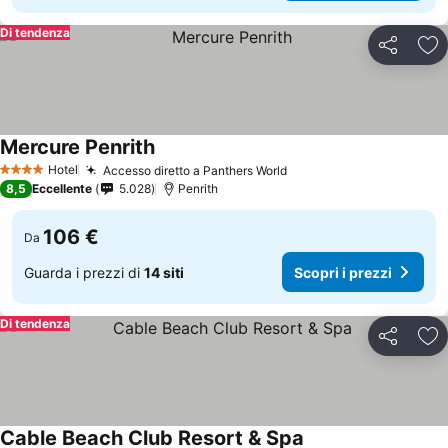
Di tendenza
Condividi
Agg
Mercure Penrith
Hotel
Accesso diretto a Panthers World
4 Stelle
8,5
Eccellente
5.028
Penrith
106 €
Da
Guarda i prezzi di
14 siti
Scopri i prezzi
Di tendenza
Condividi
Agg
Cable Beach Club Resort & Spa