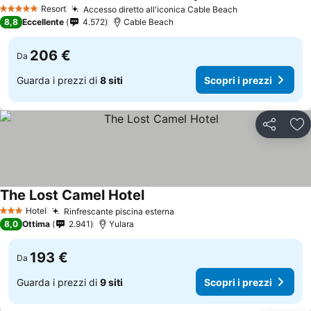
Resort
Accesso diretto all'iconica Cable Beach
5 Stelle
8,8
Eccellente
4.572
Cable Beach
206 €
Da
Guarda i prezzi di
8 siti
Scopri i prezzi
Condividi
Agg
The Lost Camel Hotel
Hotel
Rinfrescante piscina esterna
3 Stelle
8,0
Ottima
2.941
Yulara
193 €
Da
Guarda i prezzi di
9 siti
Scopri i prezzi