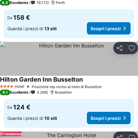
8,5
Eccellente
16.172
Perth
158 €
Da
Guarda i prezzi di
13 siti
Scopri i prezzi
Condividi
Agg
Hilton Garden Inn Busselton
Hotel
Posizione top vicino al molo di Busselton
4 Stelle
9,1
Eccellente
3.269
Busselton
124 €
Da
Guarda i prezzi di
10 siti
Scopri i prezzi
Di tendenza