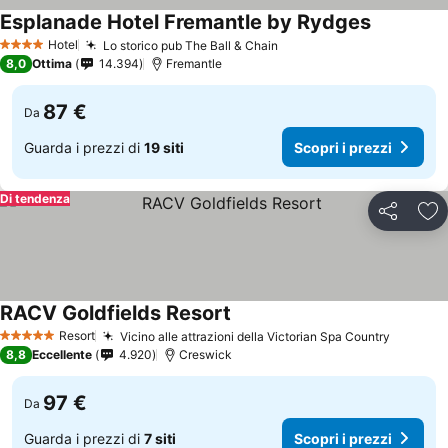
Esplanade Hotel Fremantle by Rydges
Hotel
Lo storico pub The Ball & Chain
4 Stelle
8,0
Ottima
14.394
Fremantle
87 €
Da
Guarda i prezzi di
19 siti
Scopri i prezzi
Di tendenza
Condividi
Agg
RACV Goldfields Resort
Resort
Vicino alle attrazioni della Victorian Spa Country
5 Stelle
8,8
Eccellente
4.920
Creswick
97 €
Da
Guarda i prezzi di
7 siti
Scopri i prezzi