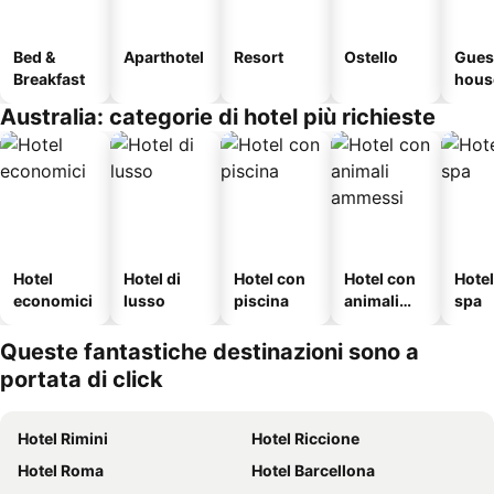
Bed &
Aparthotel
Resort
Ostello
Gues
Breakfast
hous
Australia: categorie di hotel più richieste
Hotel
Hotel di
Hotel con
Hotel con
Hote
economici
lusso
piscina
animali
spa
ammessi
Queste fantastiche destinazioni sono a
portata di click
Hotel Rimini
Hotel Riccione
Hotel Roma
Hotel Barcellona