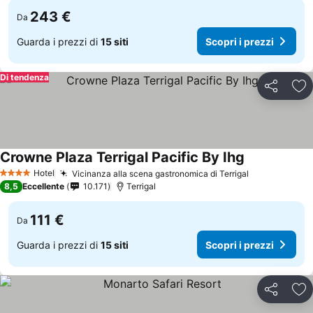
243 €
Da
Guarda i prezzi di
15 siti
Scopri i prezzi
Di tendenza
Condividi
Agg
Crowne Plaza Terrigal Pacific By Ihg
Hotel
Vicinanza alla scena gastronomica di Terrigal
4 Stelle
8,5
Eccellente
10.171
Terrigal
111 €
Da
Guarda i prezzi di
15 siti
Scopri i prezzi
Condividi
Agg