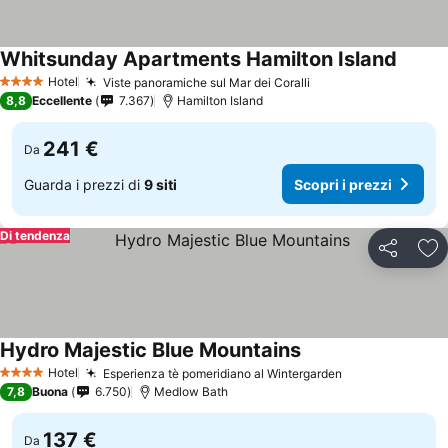
Whitsunday Apartments Hamilton Island
Hotel
Viste panoramiche sul Mar dei Coralli
4 Stelle
8,8
Eccellente
7.367
Hamilton Island
241 €
Da
Guarda i prezzi di
9 siti
Scopri i prezzi
Di tendenza
Condividi
Agg
Hydro Majestic Blue Mountains
Hotel
Esperienza tè pomeridiano al Wintergarden
4 Stelle
7,8
Buona
6.750
Medlow Bath
137 €
Da