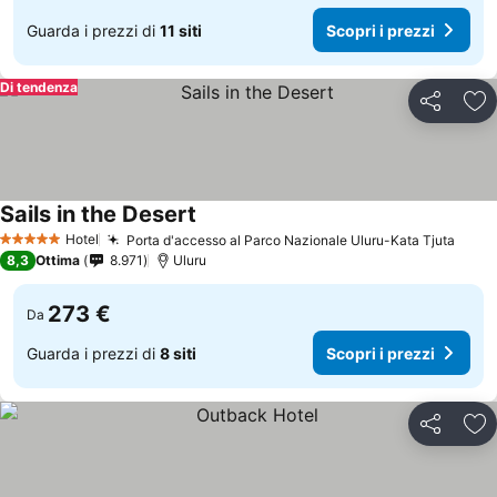
Guarda i prezzi di
11 siti
Scopri i prezzi
Di tendenza
Condividi
Agg
Sails in the Desert
Hotel
Porta d'accesso al Parco Nazionale Uluru-Kata Tjuta
5 Stelle
8,3
Ottima
8.971
Uluru
273 €
Da
Guarda i prezzi di
8 siti
Scopri i prezzi
Condividi
Agg