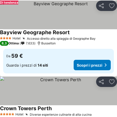
Di tendenza
Condividi
Agg
Bayview Geographe Resort
Hotel
Accesso diretto alla spiaggia di Geographe Bay
4 Stelle
8,3
Ottima
7.633
Busselton
59 €
Da
Guarda i prezzi di
14 siti
Scopri i prezzi
Condividi
Agg
Crown Towers Perth
Hotel
Diverse esperienze culinarie di alta cucina
5 Stelle