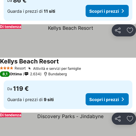
86 €
Da
Guarda i prezzi di
11 siti
Scopri i prezzi
Di tendenza
Condividi
Agg
Kellys Beach Resort
Resort
Attività e servizi per famiglie
4 Stelle
8,1
Ottima
2.634
Bundaberg
119 €
Da
Guarda i prezzi di
9 siti
Scopri i prezzi
Di tendenza
Condividi
Agg