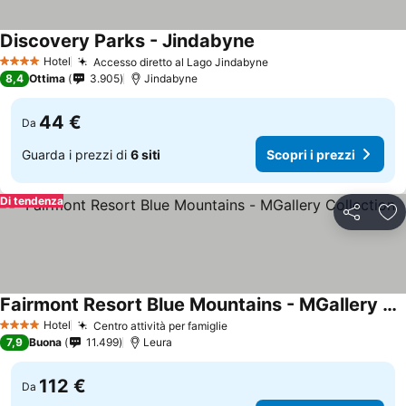
Discovery Parks - Jindabyne
Hotel
Accesso diretto al Lago Jindabyne
4 Stelle
8,4
Ottima
3.905
Jindabyne
44 €
Da
Guarda i prezzi di
6 siti
Scopri i prezzi
Di tendenza
Condividi
Agg
Fairmont Resort Blue Mountains - MGallery Collection
Hotel
Centro attività per famiglie
4 Stelle
7,9
Buona
11.499
Leura
112 €
Da