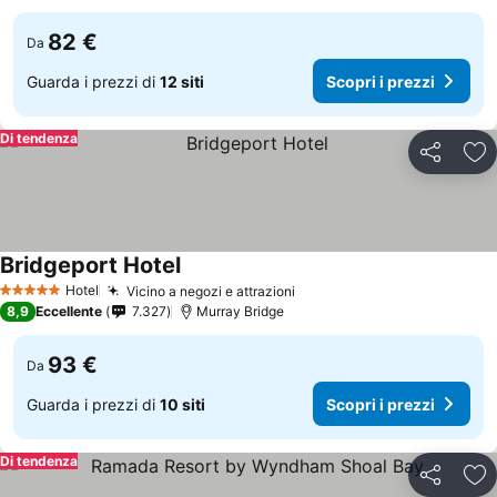
82 €
Da
Guarda i prezzi di
12 siti
Scopri i prezzi
Di tendenza
Condividi
Agg
Bridgeport Hotel
Hotel
Vicino a negozi e attrazioni
5 Stelle
8,9
Eccellente
7.327
Murray Bridge
93 €
Da
Guarda i prezzi di
10 siti
Scopri i prezzi
Di tendenza
Condividi
Agg