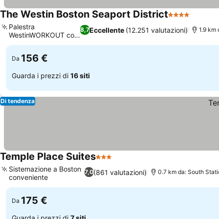
The Westin Boston Seaport District
4 Stelle
Palestra
Eccellente
(12.251 valutazioni)
8,7
1.9 km
WestinWORKOUT con
Peloton
156 €
Da
Guarda i prezzi di
16 siti
Di tendenza
Temple Place Suites
3 Stelle
Sistemazione a Boston
(861 valutazioni)
7,0
0.7 km da: South Stat
conveniente
175 €
Da
Guarda i prezzi di
7 siti