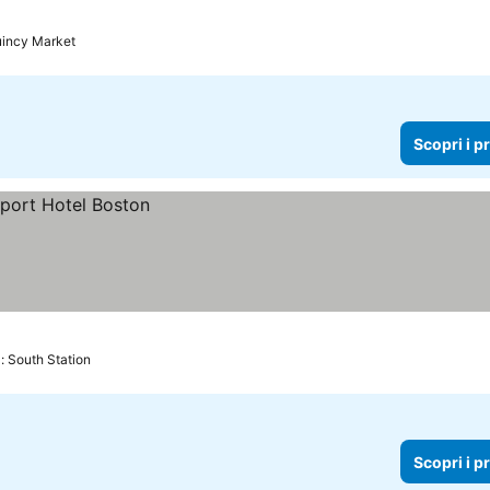
uincy Market
Scopri i p
: South Station
Scopri i p