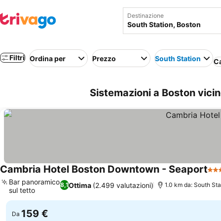
Destinazione
Filtri
Ordina per
Prezzo
South Station
Ca
Sistemazioni a Boston vicino
Cambria Hotel Boston Downtown - Seaport
3 S
Bar panoramico
Ottima
(2.499 valutazioni)
8,1
1.0 km da: South Sta
sul tetto
159 €
Da