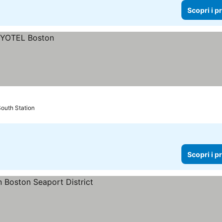
Scopri i p
South Station
Scopri i p