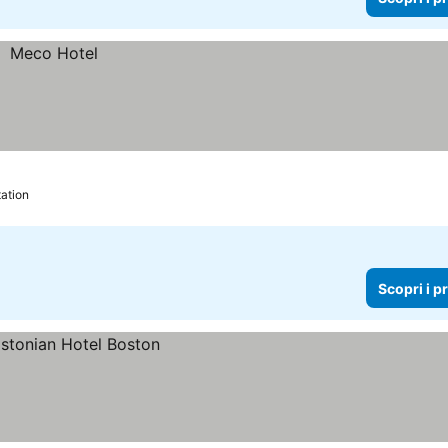
tation
Scopri i p