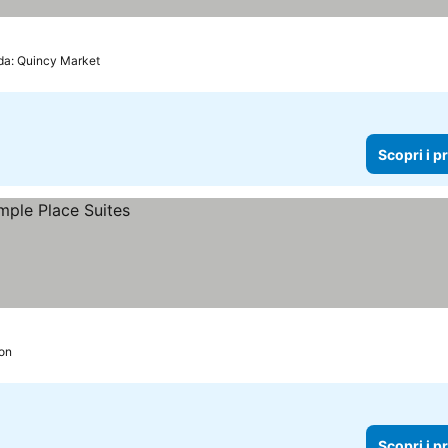
 da: Quincy Market
Scopri i p
ion
Scopri i p