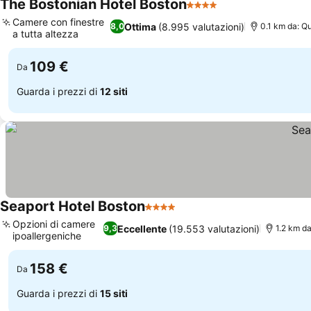
The Bostonian Hotel Boston
4 Stelle
Camere con finestre
Ottima
(8.995 valutazioni)
8,0
0.1 km da: Q
a tutta altezza
109 €
Da
Guarda i prezzi di
12 siti
Seaport Hotel Boston
4 Stelle
Opzioni di camere
Eccellente
(19.553 valutazioni)
9,3
1.2 km da
ipoallergeniche
158 €
Da
Guarda i prezzi di
15 siti