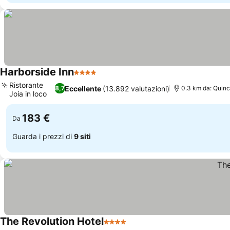
Harborside Inn
4 Stelle
Ristorante
Eccellente
(13.892 valutazioni)
8,7
0.3 km da: Quin
Joia in loco
183 €
Da
Guarda i prezzi di
9 siti
The Revolution Hotel
4 Stelle