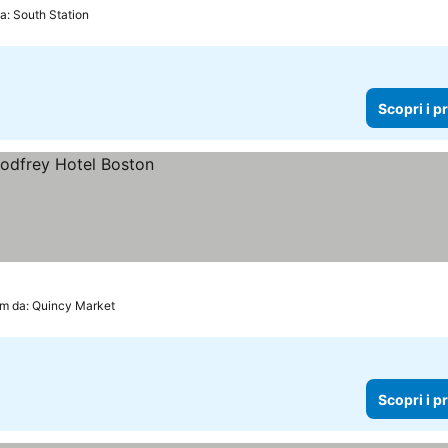
a: South Station
Scopri i p
km da: Quincy Market
Scopri i p