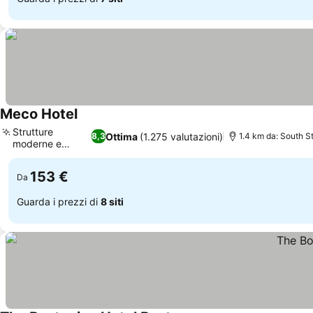
Meco Hotel
Strutture
Ottima
(1.275 valutazioni)
8,3
1.4 km da: South S
moderne e
nuove
153 €
Da
Guarda i prezzi di
8 siti