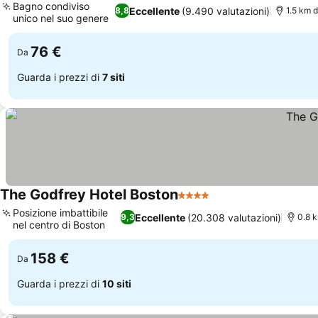
Bagno condiviso
Eccellente
(9.490 valutazioni)
8,8
1.5 km d
unico nel suo genere
76 €
Da
Guarda i prezzi di
7 siti
The Godfrey Hotel Boston
4 Stelle
Posizione imbattibile
Eccellente
(20.308 valutazioni)
9,3
0.8 
nel centro di Boston
158 €
Da
Guarda i prezzi di
10 siti