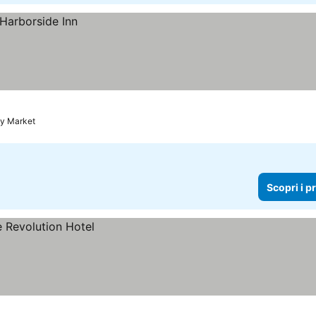
cy Market
Scopri i p