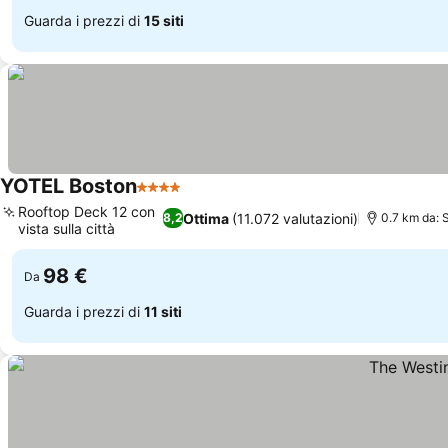
Guarda i prezzi di
15 siti
YOTEL Boston
4 Stelle
Rooftop Deck 12 con
Ottima
(11.072 valutazioni)
8,2
0.7 km da: 
vista sulla città
98 €
Da
Guarda i prezzi di
11 siti