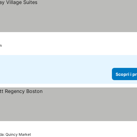
on
Scopri i p
da: Quincy Market