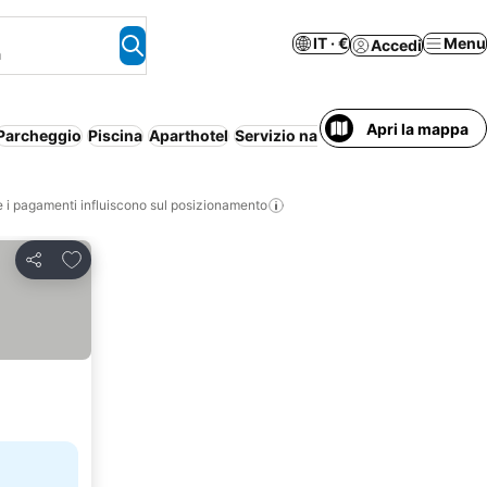
IT · €
Menu
Accedi
a
Apri la mappa
Parcheggio
Piscina
Aparthotel
Servizio navetta
Wi-Fi
Nessun pa
i pagamenti influiscono sul posizionamento
Aggiungi ai preferiti
Condividi