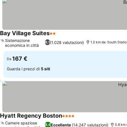
Bay Village Suites
2 Stelle
Sistemazione
(1.028 valutazioni)
6,1
1.3 km da: South Stati
economica in città
167 €
Da
Guarda i prezzi di
5 siti
Hyatt Regency Boston
4 Stelle
Camere spaziose
Eccellente
(14.247 valutazioni)
8,6
0.8 km 