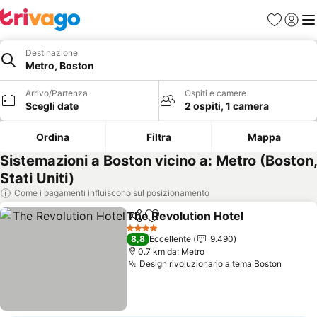
Preferiti
Accedi
Me
Destinazione
Metro, Boston
Arrivo/Partenza
Ospiti e camere
Scegli date
2 ospiti, 1 camera
Ordina
Filtra
Mappa
Sistemazioni a Boston vicino a: Metro (Boston,
Stati Uniti)
Come i pagamenti influiscono sul posizionamento
The Revolution Hotel
Condividi
Aggiungi ai preferiti
4 Stelle
8,8
Eccellente
9.490
0.7 km da: Metro
Design rivoluzionario a tema Boston