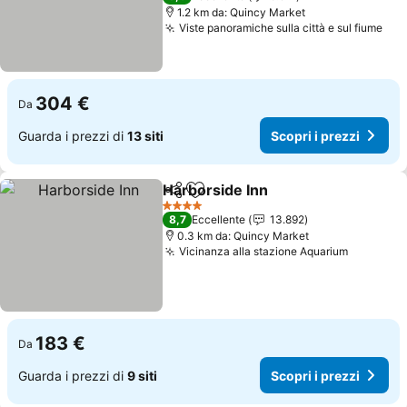
1.2 km da: Quincy Market
Viste panoramiche sulla città e sul fiume
304 €
Da
Guarda i prezzi di
13 siti
Scopri i prezzi
Harborside Inn
Condividi
Aggiungi ai preferiti
4 Stelle
8,7
Eccellente
13.892
0.3 km da: Quincy Market
Vicinanza alla stazione Aquarium
183 €
Da
Guarda i prezzi di
9 siti
Scopri i prezzi