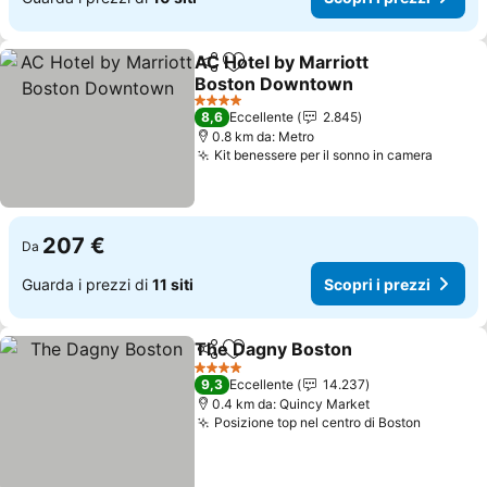
AC Hotel by Marriott
Condividi
Aggiungi ai preferiti
Boston Downtown
4 Stelle
8,6
Eccellente
2.845
0.8 km da: Metro
Kit benessere per il sonno in camera
207 €
Da
Guarda i prezzi di
11 siti
Scopri i prezzi
The Dagny Boston
Condividi
Aggiungi ai preferiti
4 Stelle
9,3
Eccellente
14.237
0.4 km da: Quincy Market
Posizione top nel centro di Boston