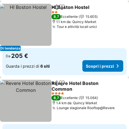
HI Boston Hostel
Condividi
Aggiungi ai preferiti
2 Stelle
8,7
Eccellente
15.605
1.1 km da: Quincy Market
Tour e attività locali unici
Di tendenza
205 €
Da
Guarda i prezzi di
6 siti
Scopri i prezzi
Revere Hotel Boston
Condividi
Aggiungi ai preferiti
Common
4 Stelle
8,7
Eccellente
15.064
1.4 km da: Quincy Market
Lounge stagionale Rooftop@Revere