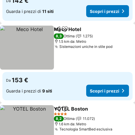
142 €
Da
Guarda i prezzi di
11 siti
Scopri i prezzi
Meco Hotel
Condividi
Aggiungi ai preferiti
8,3
Ottima
1.275
1.5 km da: Metro
Sistemazioni uniche in stile pod
153 €
Da
Guarda i prezzi di
9 siti
Scopri i prezzi
YOTEL Boston
Condividi
Aggiungi ai preferiti
4 Stelle
8,2
Ottima
11.072
1.6 km da: Metro
Tecnologia SmartBed esclusiva