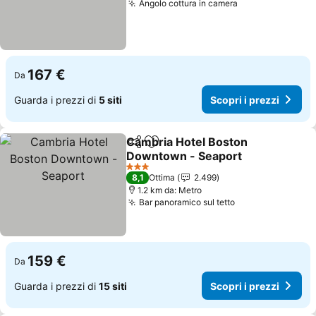
Angolo cottura in camera
167 €
Da
Guarda i prezzi di
5 siti
Scopri i prezzi
Cambria Hotel Boston
Condividi
Aggiungi ai preferiti
Downtown - Seaport
3 Stelle
8,1
Ottima
2.499
1.2 km da: Metro
Bar panoramico sul tetto
159 €
Da
Guarda i prezzi di
15 siti
Scopri i prezzi