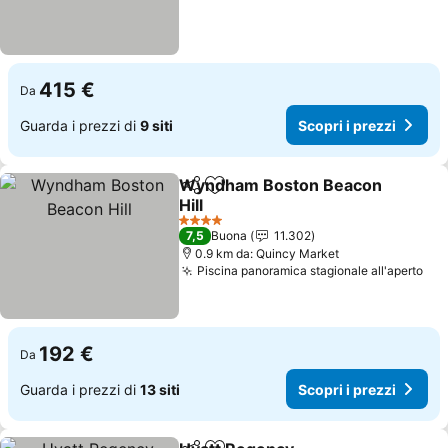
415 €
Da
Guarda i prezzi di
9 siti
Scopri i prezzi
Wyndham Boston Beacon
Condividi
Aggiungi ai preferiti
Hill
4 Stelle
7,5
Buona
11.302
0.9 km da: Quincy Market
Piscina panoramica stagionale all'aperto
192 €
Da
Guarda i prezzi di
13 siti
Scopri i prezzi