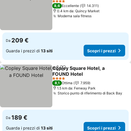
4 Stelle
8,6
Eccellente
14.311
0.4 km da: Quincy Market
Moderna sala fitness
209 €
Da
Guarda i prezzi di
13 siti
Scopri i prezzi
Copley Square Hotel, a
Condividi
Aggiungi ai preferiti
FOUND Hotel
4 Stelle
8,1
Ottima
7.959
1.5 km da: Fenway Park
Storico punto di riferimento di Back Bay
189 €
Da
Guarda i prezzi di
13 siti
Scopri i prezzi