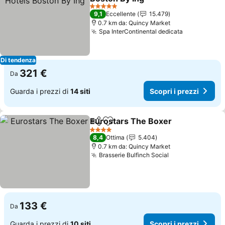
5 Stelle
9,1
Eccellente
15.479
0.7 km da: Quincy Market
Spa InterContinental dedicata
Di tendenza
321 €
Da
Guarda i prezzi di
14 siti
Scopri i prezzi
Eurostars The Boxer
Condividi
Aggiungi ai preferiti
4 Stelle
8,4
Ottima
5.404
0.7 km da: Quincy Market
Brasserie Bulfinch Social
133 €
Da
Guarda i prezzi di
10 siti
Scopri i prezzi