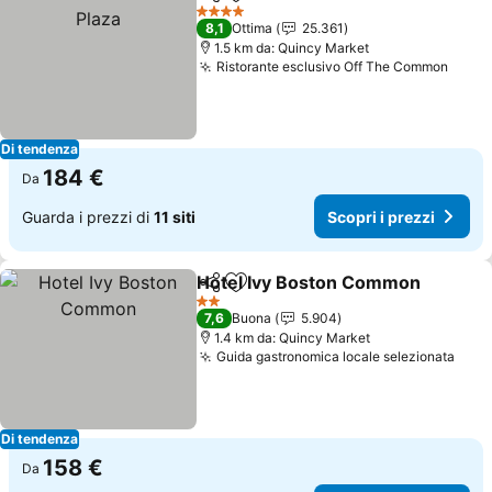
Condividi
Aggiungi ai preferiti
4 Stelle
8,1
Ottima
25.361
1.5 km da: Quincy Market
Ristorante esclusivo Off The Common
Di tendenza
184 €
Da
Guarda i prezzi di
11 siti
Scopri i prezzi
Hotel Ivy Boston Common
Condividi
Aggiungi ai preferiti
2 Stelle
7,6
Buona
5.904
1.4 km da: Quincy Market
Guida gastronomica locale selezionata
Di tendenza
158 €
Da