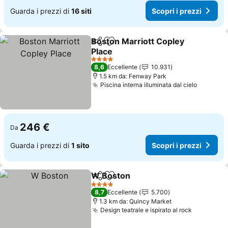
Guarda i prezzi di
16 siti
Scopri i prezzi
Boston Marriott Copley
Condividi
Aggiungi ai preferiti
Place
4 Stelle
8,6
Eccellente
10.931
1.5 km da: Fenway Park
Piscina interna illuminata dal cielo
246 €
Da
Guarda i prezzi di
1 sito
Scopri i prezzi
W Boston
Condividi
Aggiungi ai preferiti
4 Stelle
8,7
Eccellente
5.700
1.3 km da: Quincy Market
Design teatrale e ispirato al rock