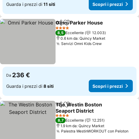
Guarda i prezzi di
11 siti
Scopri i prezzi
Omni Parker House
Condividi
Aggiungi ai preferiti
4 Stelle
8,5
Eccellente
12.003
0.6 km da: Quincy Market
Servizi Omni Kids Crew
236 €
Da
Guarda i prezzi di
8 siti
Scopri i prezzi
The Westin Boston
Condividi
Aggiungi ai preferiti
Seaport District
4 Stelle
8,7
Eccellente
12.251
1.9 km da: Quincy Market
Palestra WestinWORKOUT con Peloton