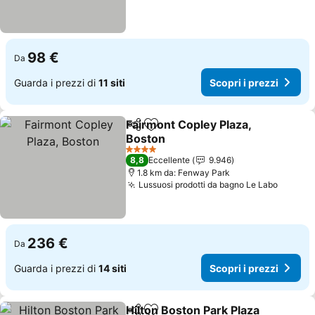
98 €
Da
Guarda i prezzi di
11 siti
Scopri i prezzi
Fairmont Copley Plaza,
Condividi
Aggiungi ai preferiti
Boston
4 Stelle
8,8
Eccellente
9.946
1.8 km da: Fenway Park
Lussuosi prodotti da bagno Le Labo
236 €
Da
Guarda i prezzi di
14 siti
Scopri i prezzi
Hilton Boston Park Plaza