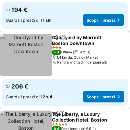
194 €
Da
Guarda i prezzi di
11 siti
Scopri i prezzi
Courtyard by Marriott
Condividi
Aggiungi ai preferiti
Boston Downtown
3 Stelle
8,1
Ottima
4.213
1.4 km da: Quincy Market
Panorami cittadini dai piani alti
206 €
Da
Guarda i prezzi di
12 siti
Scopri i prezzi
The Liberty, a Luxury
Condividi
Aggiungi ai preferiti
Collection Hotel, Boston
5 Stelle
8,6
Eccellente
6.511