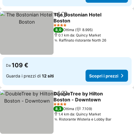
The Bostonian Hotel
Condividi
Aggiungi ai preferiti
Boston
4 Stelle
8,0
Ottima
8.995
0.1 km da: Quincy Market
Raffinato ristorante North 26
109 €
Da
Guarda i prezzi di
12 siti
Scopri i prezzi
DoubleTree by Hilton
Condividi
Aggiungi ai preferiti
Boston - Downtown
4 Stelle
8,3
Ottima
7.109
1.4 km da: Quincy Market
Ristorante Wisteria e Lobby Bar