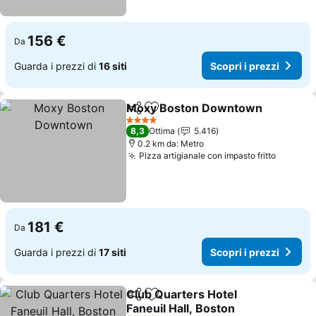
156 €
Da
Guarda i prezzi di
16 siti
Scopri i prezzi
Moxy Boston Downtown
Condividi
Aggiungi ai preferiti
4 Stelle
8,3
Ottima
5.416
0.2 km da: Metro
Pizza artigianale con impasto fritto
181 €
Da
Guarda i prezzi di
17 siti
Scopri i prezzi
Club Quarters Hotel
Condividi
Aggiungi ai preferiti
Faneuil Hall, Boston