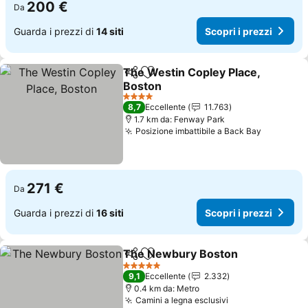
200 €
Da
Guarda i prezzi di
14 siti
Scopri i prezzi
The Westin Copley Place,
Condividi
Aggiungi ai preferiti
Boston
4 Stelle
8,7
Eccellente
11.763
1.7 km da: Fenway Park
Posizione imbattibile a Back Bay
271 €
Da
Guarda i prezzi di
16 siti
Scopri i prezzi
The Newbury Boston
Condividi
Aggiungi ai preferiti
5 Stelle
9,1
Eccellente
2.332
0.4 km da: Metro
Camini a legna esclusivi