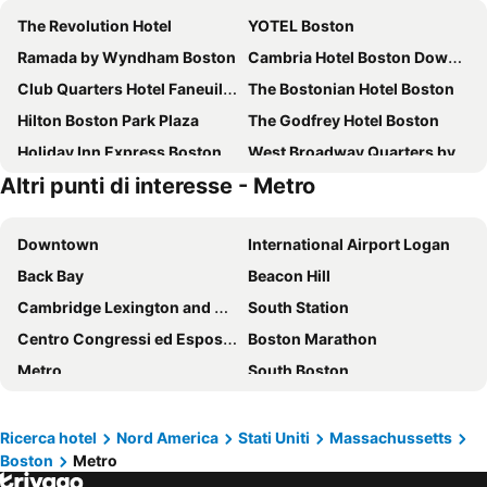
The Revolution Hotel
YOTEL Boston
Ramada by Wyndham Boston
Cambria Hotel Boston Downtown - Seaport
Club Quarters Hotel Faneuil Hall, Boston
The Bostonian Hotel Boston
Hilton Boston Park Plaza
The Godfrey Hotel Boston
Holiday Inn Express Boston By Ihg
West Broadway Quarters by Short Term Rentals Boston
Altri punti di interesse - Metro
DoubleTree by Hilton Hotel Boston Bayside
Eurostars The Boxer
Hyatt Regency Boston/Cambridge
Hampton Inn & Suites Boston Crosstown Center
Downtown
International Airport Logan
Residence Inn Boston Downtown/South End
Residence Inn by Marriott Boston Harbor on Tudor Wharf
Back Bay
Beacon Hill
Fairmont Copley Plaza, Boston
The Westin Copley Place, Boston
Cambridge Lexington and Concord
South Station
DoubleTree by Hilton Boston - Downtown
DoubleTree Suites by Hilton Hotel Boston - Cambridge
Centro Congressi ed Esposizioni di Boston
Boston Marathon
citizenM Boston Back Bay
Moxy Boston Downtown
Metro
South Boston
Le Méridien Boston Cambridge
Holiday Inn Express & Suites Boston - Cambridge By Ihg
North End
Harvard University
The Dagny Boston
citizenM Boston North Station
Fort Williams Park
Fenway Park
Wyndham Boston Beacon Hill
Sheraton Boston Hotel
Ricerca hotel
Nord America
Stati Uniti
Massachussetts
Boston
Metro
Salem Witch Museum
Quincy Market
Hilton Boston Logan Airport
The Colonnade Hotel