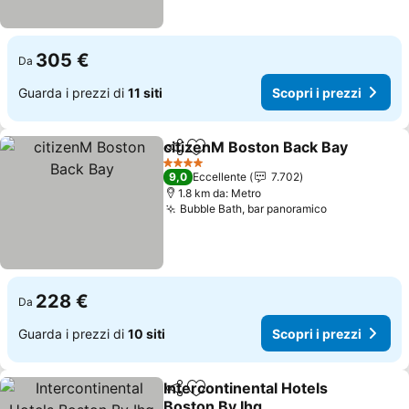
305 €
Da
Guarda i prezzi di
11 siti
Scopri i prezzi
citizenM Boston Back Bay
Condividi
Aggiungi ai preferiti
4 Stelle
9,0
Eccellente
7.702
1.8 km da: Metro
Bubble Bath, bar panoramico
228 €
Da
Guarda i prezzi di
10 siti
Scopri i prezzi
Intercontinental Hotels
Condividi
Aggiungi ai preferiti
Boston By Ihg