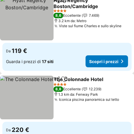
Hyatt Regency
Condividi
Aggiungi ai preferiti
Boston/Cambridge
4 Stelle
8,6
Eccellente
7.469
3.2 km da: Metro
Viste sul fiume Charles e sullo skyline
119 €
Da
Guarda i prezzi di
17 siti
Scopri i prezzi
The Colonnade Hotel
Condividi
Aggiungi ai preferiti
4 Stelle
8,8
Eccellente
12.239
1.3 km da: Fenway Park
Iconica piscina panoramica sul tetto
220 €
Da