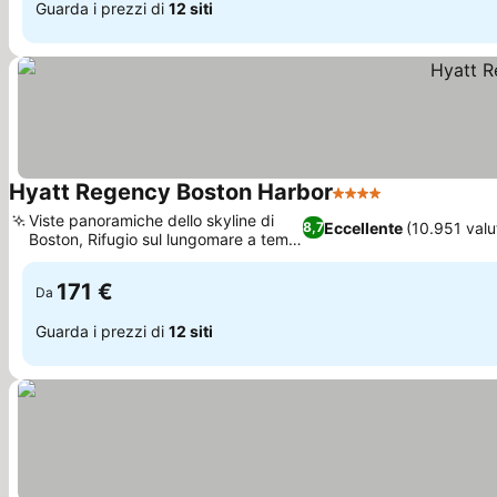
Guarda i prezzi di
12 siti
Hyatt Regency Boston Harbor
4 Stelle
Scopri i prez
Viste panoramiche dello skyline di
Eccellente
(10.951 valu
8,7
Boston, Rifugio sul lungomare a tema
Scopri i prezzi
nautico
171 €
Da
Guarda i prezzi di
12 siti