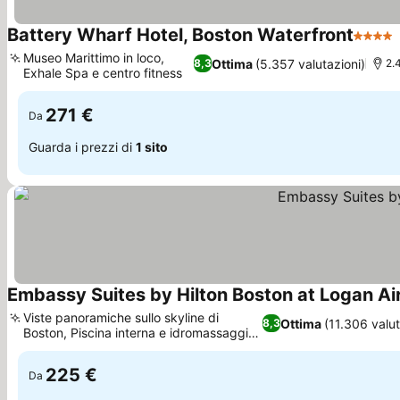
Battery Wharf Hotel, Boston Waterfront
4 Stell
Museo Marittimo in loco,
Ottima
(5.357 valutazioni)
8,3
2.
Exhale Spa e centro fitness
Scopri i prezzi
271 €
Da
Guarda i prezzi di
1 sito
Embassy Suites by Hilton Boston at Logan Ai
Viste panoramiche sullo skyline di
Ottima
(11.306 valut
8,3
Boston, Piscina interna e idromassaggio
Scopri i prezzi
per il relax
225 €
Da