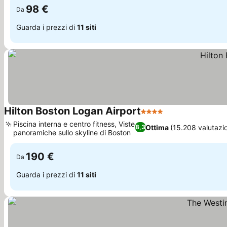
98 €
Da
Guarda i prezzi di
11 siti
Hilton Boston Logan Airport
4 Stelle
Scopri i prezzi
Piscina interna e centro fitness, Viste
Ottima
(15.208 valutazio
8,3
panoramiche sullo skyline di Boston
Scopri i prezzi
190 €
Da
Guarda i prezzi di
11 siti