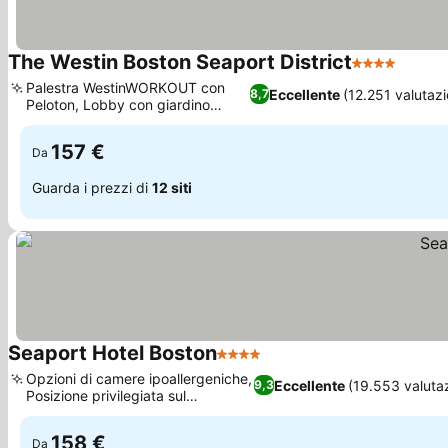
The Westin Boston Seaport District
4 Stelle
Scopri
Palestra WestinWORKOUT con
Eccellente
(12.251 valutazi
8,7
Peloton, Lobby con giardino
Scopri i prezzi
verticale
157 €
Da
Guarda i prezzi di
12 siti
Seaport Hotel Boston
4 Stelle
Scopri i prezzi
Opzioni di camere ipoallergeniche,
Eccellente
(19.553 valutaz
9,3
Posizione privilegiata sul
Scopri i prezzi
lungomare
158 €
Da