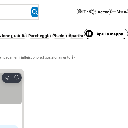
IT · €
Menu
Accedi
a
Apri la mappa
zione gratuita
Parcheggio
Piscina
Aparthotel
Servizio navetta
W
i pagamenti influiscono sul posizionamento
Aggiungi ai preferiti
Condividi