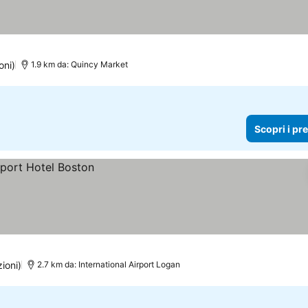
 i prezzi
oni)
1.9 km da: Quincy Market
Scopri i pr
ioni)
2.7 km da: International Airport Logan