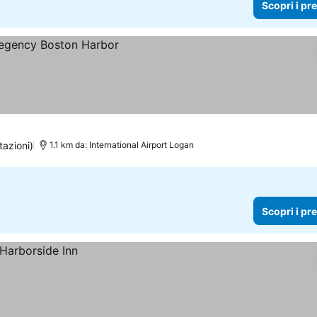
Scopri i pr
zi
tazioni)
1.1 km da: International Airport Logan
Scopri i pr