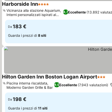
Harborside Inn
4 Stelle
Scopri i prezzi
Vicinanza alla stazione Aquarium,
Eccellente
(13.892 valutaz
8,7
Interni personalizzati ispirati al
Scopri i prezzi
mare
183 €
Da
Guarda i prezzi di
8 siti
Hilton Garden Inn Boston Logan Airport
3 Stelle
Sco
Piscina interna riscaldata,
Eccellente
(7.943 valutazioni)
9,0
Moderno Garden Grille & Bar
Scopri i prezzi
198 €
Da
Guarda i prezzi di
11 siti