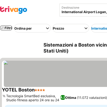
Destinazione
Filtri
Ordina per
Prezzo
Internati
Sistemazioni a Boston vicin
Stati Uniti)
YOTEL Boston
4 Stelle
Scopri i prezzi
Tecnologia SmartBed esclusiva,
Ottima
(11.072 valutazioni
8,2
Studio fitness aperto 24 ore su 24
Scopri i prezzi