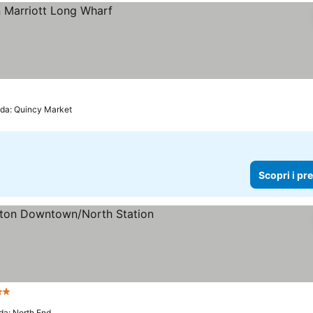
 da: Quincy Market
Scopri i pr
Stelle
da: North End