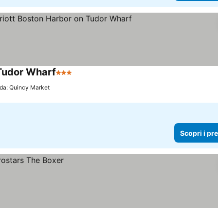
 Tudor Wharf
3 Stelle
 da: Quincy Market
Scopri i pr