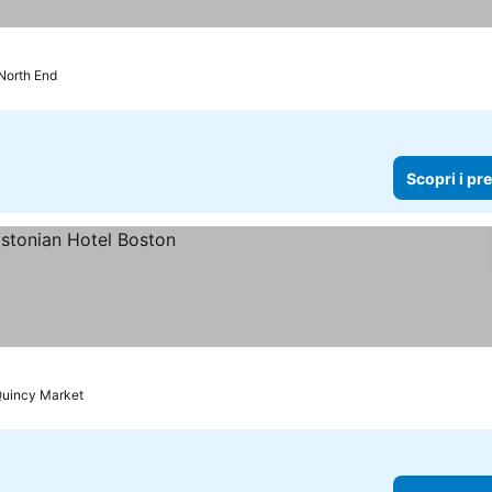
 North End
Scopri i pr
Quincy Market