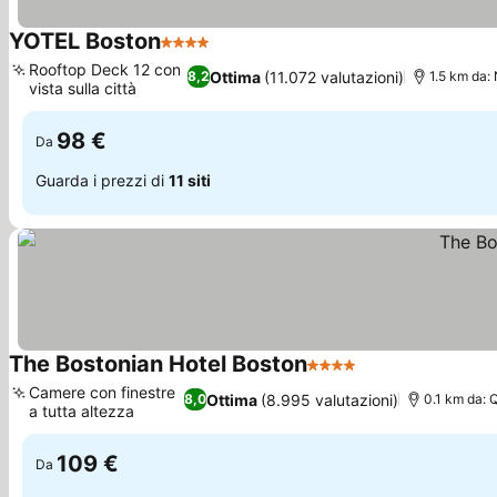
YOTEL Boston
4 Stelle
Rooftop Deck 12 con
Ottima
(11.072 valutazioni)
8,2
1.5 km da:
vista sulla città
98 €
Da
Guarda i prezzi di
11 siti
The Bostonian Hotel Boston
4 Stelle
Camere con finestre
Ottima
(8.995 valutazioni)
8,0
0.1 km da: 
a tutta altezza
109 €
Da