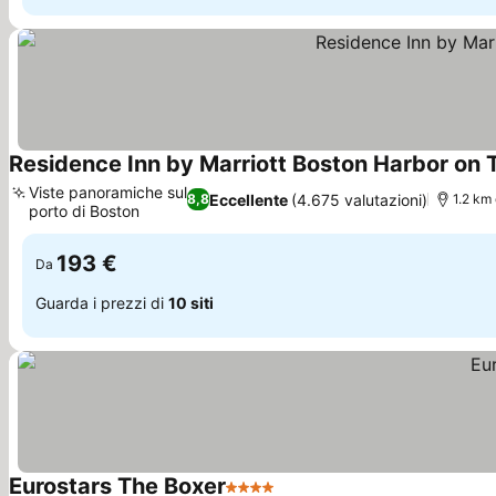
Residence Inn by Marriott Boston Harbor on
Viste panoramiche sul
Eccellente
(4.675 valutazioni)
8,8
1.2 km
porto di Boston
193 €
Da
Guarda i prezzi di
10 siti
Eurostars The Boxer