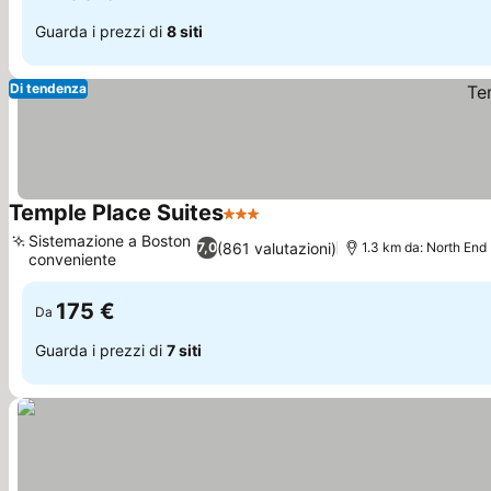
Guarda i prezzi di
8 siti
Di tendenza
Temple Place Suites
3 Stelle
Sistemazione a Boston
(861 valutazioni)
7,0
1.3 km da: North End
conveniente
175 €
Da
Guarda i prezzi di
7 siti