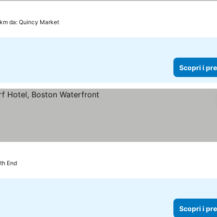
 km da: Quincy Market
Scopri i pr
e
th End
Scopri i pr