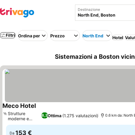
Destinazione
Filtri
Ordina per
Prezzo
North End
Hotel
Valu
Sistemazioni a Boston vicin
Meco Hotel
Strutture
Ottima
(1.275 valutazioni)
8,3
0.6 km da: North 
moderne e
nuove
153 €
Da