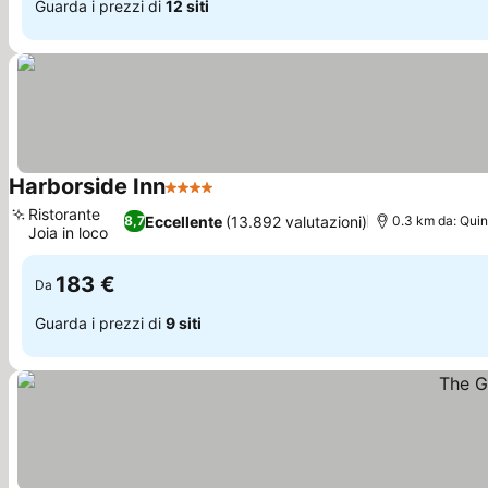
Guarda i prezzi di
12 siti
Harborside Inn
4 Stelle
Ristorante
Eccellente
(13.892 valutazioni)
8,7
0.3 km da: Qui
Joia in loco
183 €
Da
Guarda i prezzi di
9 siti