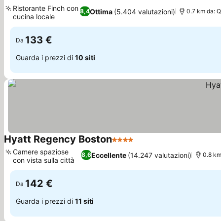
4 Stelle
Ristorante Finch con
Ottima
(5.404 valutazioni)
8,4
0.7 km da: 
cucina locale
133 €
Da
Guarda i prezzi di
10 siti
Hyatt Regency Boston
4 Stelle
Camere spaziose
Eccellente
(14.247 valutazioni)
8,6
0.8 km
con vista sulla città
142 €
Da
Guarda i prezzi di
11 siti