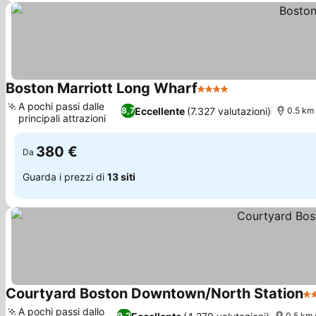
Boston Marriott Long Wharf
4 Stelle
A pochi passi dalle
Eccellente
(7.327 valutazioni)
8,7
0.5 km
principali attrazioni
380 €
Da
Guarda i prezzi di
13 siti
Courtyard Boston Downtown/North Station
3 
A pochi passi dallo
9,2
0.5 km 