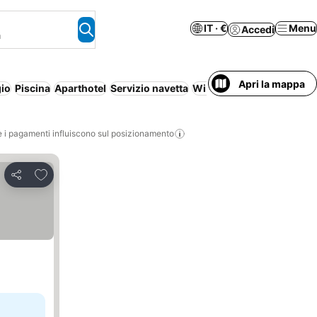
IT · €
Menu
Accedi
a
Apri la mappa
io
Piscina
Aparthotel
Servizio navetta
Wi-Fi
Nessun pagamento 
i pagamenti influiscono sul posizionamento
Aggiungi ai preferiti
Condividi