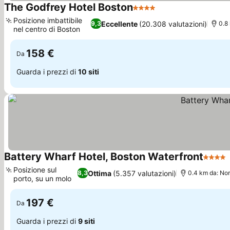
The Godfrey Hotel Boston
4 Stelle
Posizione imbattibile
Eccellente
(20.308 valutazioni)
9,3
0.8
nel centro di Boston
158 €
Da
Guarda i prezzi di
10 siti
Battery Wharf Hotel, Boston Waterfront
4 Stell
Posizione sul
Ottima
(5.357 valutazioni)
8,3
0.4 km da: Nor
porto, su un molo
197 €
Da
Guarda i prezzi di
9 siti