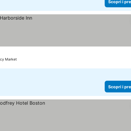
Scopri i pr
ncy Market
Scopri i pr