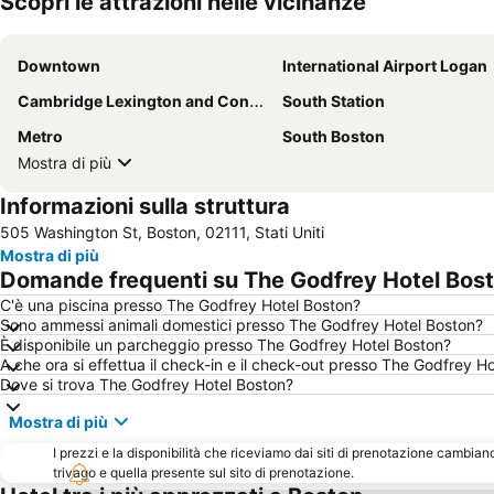
Scopri le attrazioni nelle vicinanze
Downtown
International Airport Logan
Cambridge Lexington and Concord
South Station
Metro
South Boston
Mostra di più
Informazioni sulla struttura
505 Washington St, Boston, 02111, Stati Uniti
Mostra di più
Domande frequenti su The Godfrey Hotel Bos
C'è una piscina presso The Godfrey Hotel Boston?
Sono ammessi animali domestici presso The Godfrey Hotel Boston?
È disponibile un parcheggio presso The Godfrey Hotel Boston?
A che ora si effettua il check-in e il check-out presso The Godfrey H
Dove si trova The Godfrey Hotel Boston?
Mostra di più
I prezzi e la disponibilità che riceviamo dai siti di prenotazione cambian
trivago e quella presente sul sito di prenotazione.