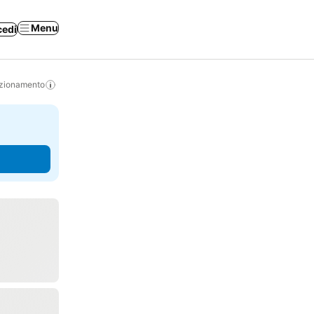
Menu
cedi
izionamento