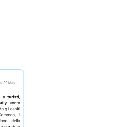
to: 29 May
ge a
turisti
,
ndly
. Vanta
o gli ospiti
Common, il
ione della
a struttura