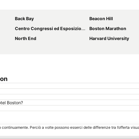
Espandi mappa
Back Bay
Beacon Hill
Centro Congressi ed Esposizioni di Boston
Boston Marathon
North End
Harvard University
ton
otel Boston?
o continuamente. Perciò a volte possono esserci delle differenze tra l’offerta visu