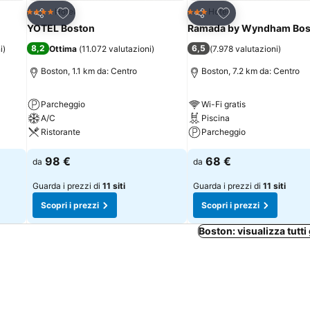
Aggiungi ai preferiti
Aggiungi ai preferi
Hotel
Hotel
4 Stelle
3 Stelle
Condividi
Condividi
YOTEL Boston
Ramada by Wyndham Bos
8,2
6,5
i
)
Ottima
(
11.072 valutazioni
)
(
7.978 valutazioni
)
Boston, 1.1 km da: Centro
Boston, 7.2 km da: Centro
Parcheggio
Wi-Fi gratis
A/C
Piscina
Ristorante
Parcheggio
98 €
68 €
da
da
Guarda i prezzi di
11 siti
Guarda i prezzi di
11 siti
Scopri i prezzi
Scopri i prezzi
Boston: visualizza tutti 