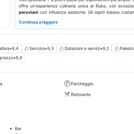
offre un'esperienza culinaria unica al Ruka, con eccezio
peruviani
con influenze asiatiche. Gli ospiti lodano costa
cordialità e l'attenzione del personale, e gli snack gratuiti
Continua a leggere
le delizie serali sono un tocco delizioso. Per un soggio
confortevole, considerate di richiedere una
suite ad 
ampio spazio e un'atmosfera tranquilla.
sfera
•
9,4
Servizio
•
9,3
Dotazioni e servizi
•
9,2
Palestr
-prezzo
•
8,6
ra
Parcheggio
Ristorante
Bar