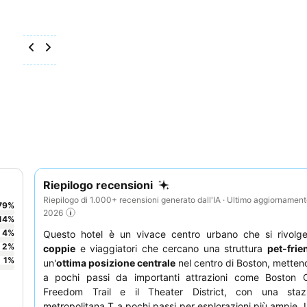
Riepilogo recensioni
Riepilogo di 1.000+ recensioni generato dall'IA · Ultimo aggiornamen
79
%
2026
14
%
4
%
Questo hotel è un vivace centro urbano che si rivol
2
%
coppie
e viaggiatori che cercano una struttura
pet-frie
1
%
un'
ottima posizione centrale
nel centro di Boston, mettend
a pochi passi da importanti attrazioni come Boston 
Freedom Trail e il Theater District, con una staz
metropolitana T a pochi passi per esplorazioni più ampie. L