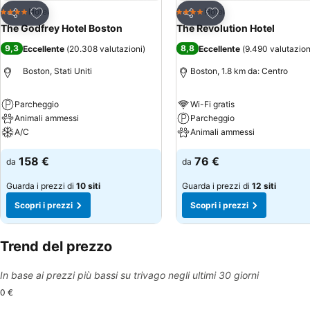
Aggiungi ai preferiti
Aggiungi ai preferiti
Hotel
Hotel
4 Stelle
4 Stelle
Condividi
Condividi
The Godfrey Hotel Boston
The Revolution Hotel
9,3
8,8
Eccellente
(
20.308 valutazioni
)
Eccellente
(
9.490 valutazion
Boston, Stati Uniti
Boston, 1.8 km da: Centro
Parcheggio
Wi-Fi gratis
Animali ammessi
Parcheggio
A/C
Animali ammessi
158 €
76 €
da
da
Guarda i prezzi di
10 siti
Guarda i prezzi di
12 siti
Scopri i prezzi
Scopri i prezzi
Trend del prezzo
In base ai prezzi più bassi su trivago negli ultimi 30 giorni
0 €