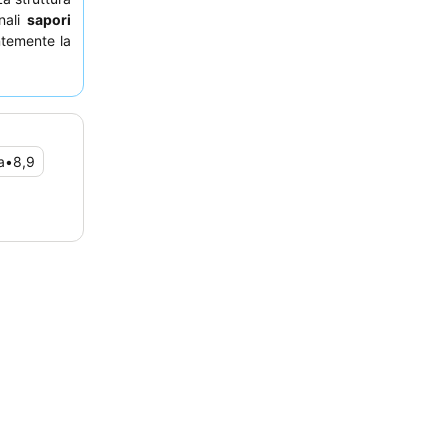
nali
sapori
ntemente la
 in camera e
rno davvero
angolo
per
a
•
8,9