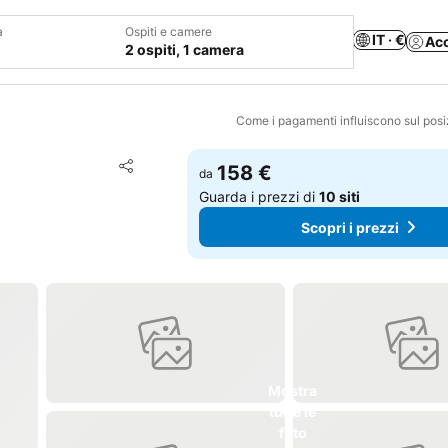
a
Ospiti e camere
IT · €
Ac
2 ospiti, 1 camera
Come i pagamenti influiscono sul pos
Aggiungi ai preferiti
158 €
da
Condividi
Guarda i prezzi di
10 siti
Scopri i prezzi