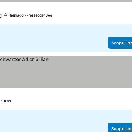
 prezzi
)
Hermagor-Pressegger See
Scopri i p
Sillian
Scopri i p