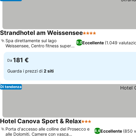
Strandhotel am Weissensee
4 Stelle
Scopri i prezzi
Spa direttamente sul lago
Eccellente
(1.049 valutazio
9,0
Weissensee, Centro fitness super
Scopri i prezzi
attrezzato
181 €
Da
Guarda i prezzi di
2 siti
Di tendenza
Hotel Canova Sport & Relax
3 Stelle
Scopri i prezzi
Porta d'accesso alle colline del Prosecco e
Eccellente
(850 v
8,6
alle Dolomiti, Camere con vasca