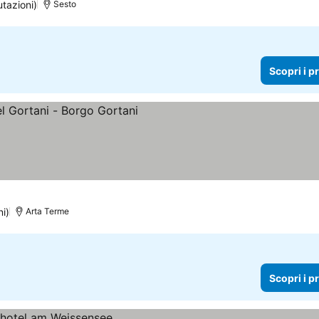
utazioni)
Sesto
Scopri i p
i prezzi
ni)
Arta Terme
Scopri i p