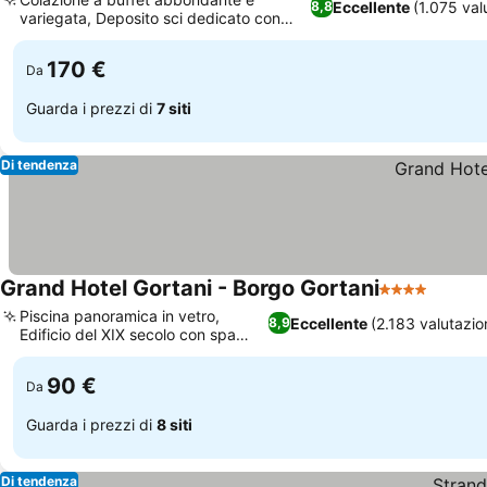
Eccellente
(1.075 val
8,8
variegata, Deposito sci dedicato con
Scopri i prezzi
scalda scarponi
170 €
Da
Guarda i prezzi di
7 siti
Di tendenza
Grand Hotel Gortani - Borgo Gortani
4 Stelle
Scopri 
Piscina panoramica in vetro,
Eccellente
(2.183 valutazio
8,9
Edificio del XIX secolo con spa
Scopri i prezzi
moderna
90 €
Da
Guarda i prezzi di
8 siti
Di tendenza