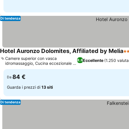
Di tendenza
Hotel Auronzo Dolomites, Affiliated by Melia
4 
Camere superior con vasca
Eccellente
(1.250 valuta
8,6
idromassaggio, Cucina eccezionale e
Scopri i prezzi
abbondante
84 €
Da
Guarda i prezzi di
13 siti
Di tendenza