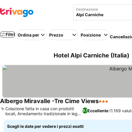
Destinazione
Filtri
Ordina per
Prezzo
Posizione
Cancellazi
Hotel Alpi Carniche (Italia)
Albergo Miravalle -Tre Cime Views
3 Stelle
Scopri i p
Colazione fatta in casa con prodotti
Eccellente
(1.169 valut
9,1
locali, Arredamento tradizionale in legno
Scopri i prezzi
alpino
Scegli le date per vedere i prezzi esatti