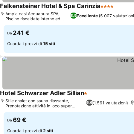
Falkensteiner Hotel & Spa Carinzia
4 Stelle
Scopri i
Ampia oasi Acquapura SPA,
Eccellente
(5.007 valutazioni
8,9
Piscine riscaldate interne ed
Scopri i prezzi
esterne
241 €
Da
Guarda i prezzi di
15 siti
Hotel Schwarzer Adler Sillian
1 Stelle
Scopri i prezzi
Stile chalet con sauna rilassante,
(1.561 valutazioni)
6,6
Prenotazione attività in loco super
Scopri i prezzi
comoda
69 €
Da
Guarda i prezzi di
2 siti