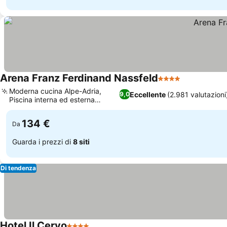
Arena Franz Ferdinand Nassfeld
4 Stelle
Scopri i pre
Moderna cucina Alpe-Adria,
Eccellente
(2.981 valutazioni
9,0
Piscina interna ed esterna
Scopri i prezzi
rinnovata
134 €
Da
Guarda i prezzi di
8 siti
Di tendenza
Hotel Il Cervo