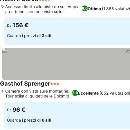
4 Stelle
Scopri i prezzi
Accesso diretto alle piste da sci, Ampia
Ottima
(1.868 valutazi
8,0
area benessere con vista sulle
Scopri i prezzi
montagne
156 €
Da
Guarda i prezzi di
3 siti
Gasthof Sprenger
3 Stelle
Scopri i prezzi
Camere con vista sulle montagne,
Eccellente
(652 valutazioni
8,9
Tour sciistici guidati nelle Dolomiti
Scopri i prezzi
96 €
Da
Guarda i prezzi di
6 siti