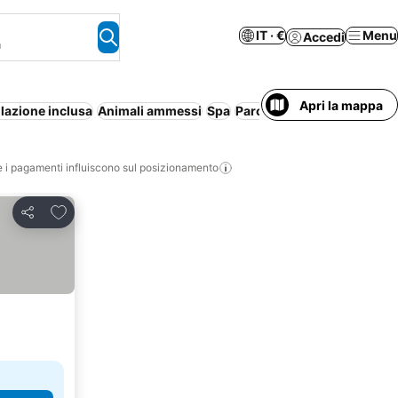
IT · €
Menu
Accedi
a
Apri la mappa
lazione inclusa
Animali ammessi
Spa
Parcheggio
Intera casa/a
i pagamenti influiscono sul posizionamento
Aggiungi ai preferiti
Condividi