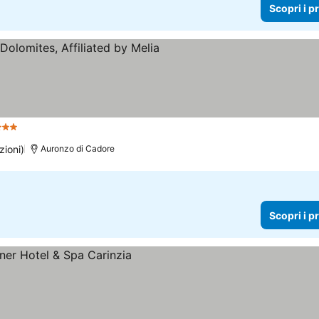
Scopri i p
Stelle
Scopri i prezzi
zioni)
Auronzo di Cadore
Scopri i p