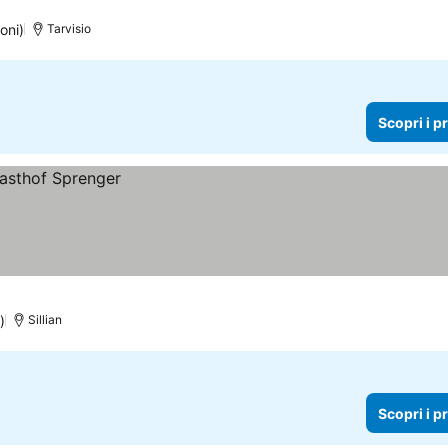
oni)
Tarvisio
Scopri i p
)
Sillian
Scopri i p