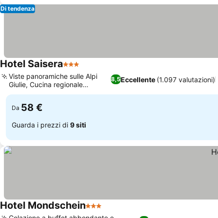
Di tendenza
Hotel Saisera
3 Stelle
Scopri i prezzi
Viste panoramiche sulle Alpi
Eccellente
(1.097 valutazioni)
8,5
Giulie, Cucina regionale
Scopri i prezzi
gourmet
58 €
Da
Guarda i prezzi di
9 siti
Hotel Mondschein
3 Stelle
Scopri i prezzi
Colazione a buffet abbondante e