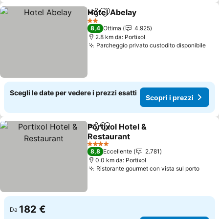
Hotel Abelay
Condividi
Aggiungi ai preferiti
Scopri i prezz
2 Stelle
8,4
Ottima
4.925
2.8 km da: Portixol
Parcheggio privato custodito disponibile
Sco
Scegli le date per vedere i prezzi esatti
Scopri i prezzi
Portixol Hotel &
Condividi
Aggiungi ai preferiti
Restaurant
Scopri i prezzi
4 Stelle
8,8
Eccellente
2.781
0.0 km da: Portixol
Ristorante gourmet con vista sul porto
Scopr
182 €
Da