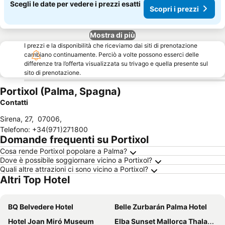
Scegli le date per vedere i prezzi esatti
Scopri i prezzi
Mostra di più
I prezzi e la disponibilità che riceviamo dai siti di prenotazione
cambiano continuamente. Perciò a volte possono esserci delle
differenze tra l’offerta visualizzata su trivago e quella presente sul
sito di prenotazione.
Portixol (Palma, Spagna)
Contatti
Sirena, 27
,
07006
,
Telefono
:
+34(971)271800
Domande frequenti su Portixol
Cosa rende Portixol popolare a Palma?
Dove è possibile soggiornare vicino a Portixol?
Quali altre attrazioni ci sono vicino a Portixol?
Altri Top Hotel
BQ Belvedere Hotel
Belle Zurbarán Palma Hotel
Hotel Joan Miró Museum
Elba Sunset Mallorca Thalasso Spa