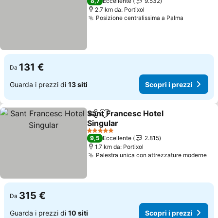
8,7
Eccellente
9.532
2.7 km da: Portixol
Posizione centralissima a Palma
Scopri i 
131 €
Da
Guarda i prezzi di
13 siti
Scopri i prezzi
Sant Francesc Hotel
Condividi
Aggiungi ai preferiti
Singular
Scopri i prezzi
5 Stelle
9,5
Eccellente
2.815
1.7 km da: Portixol
Palestra unica con attrezzature moderne
Sco
315 €
Da
Guarda i prezzi di
10 siti
Scopri i prezzi