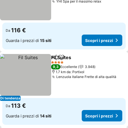
YHI Spa per il massimo relax
Scopri i pre
116 €
Da
Guarda i prezzi di
15 siti
Scopri i prezzi
Fil Suites
Condividi
Aggiungi ai preferiti
Scopri i prezzi
4 Stelle
9,3
Eccellente
3.948
1.7 km da: Portixol
Lenzuola italiane Frette di alta qualità
Scopr
Di tendenza
113 €
Da
Guarda i prezzi di
14 siti
Scopri i prezzi