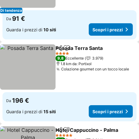
Di tendenza
91 €
Da
Guarda i prezzi di
10 siti
Scopri i prezzi
Posada Terra Santa
Condividi
Aggiungi ai preferiti
Scopri 
4 Stelle
9,8
Eccellente
3.979
1.8 km da: Portixol
Colazione gourmet con un tocco locale
Scop
196 €
Da
Guarda i prezzi di
15 siti
Scopri i prezzi
Hotel Cappuccino - Palma
Condividi
Aggiungi ai preferiti
5 Stelle