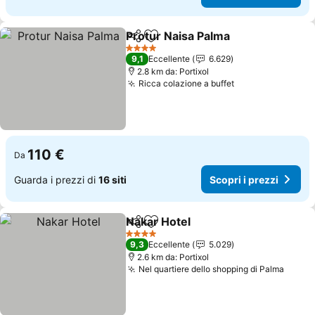
Protur Naisa Palma
Condividi
Aggiungi ai preferiti
Scopri 
4 Stelle
9,1
Eccellente
6.629
2.8 km da: Portixol
Ricca colazione a buffet
Scopri i prezzi
110 €
Da
Guarda i prezzi di
16 siti
Scopri i prezzi
Nakar Hotel
Condividi
Aggiungi ai preferiti
Scopri i prezzi
4 Stelle
9,3
Eccellente
5.029
2.6 km da: Portixol
Nel quartiere dello shopping di Palma
Scopri