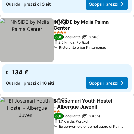
Guarda i prezzi di
3 siti
Scopri i prezzi
INNSiDE by Meliá Palma
Condividi
Aggiungi ai preferiti
Center
Scopri i prezzi
4 Stelle
8,8
Eccellente
6.508
2.5 km da: Portixol
Ristorante e bar Pintamonas
Scopri i pre
134 €
Da
Guarda i prezzi di
16 siti
Scopri i prezzi
El Josemari Youth Hostel
Condividi
Aggiungi ai preferiti
- Albergue Juvenil
Scopri i prezzi
2 Stelle
8,6
Eccellente
6.435
1.7 km da: Portixol
Ex convento storico nel cuore di Palma
Scop