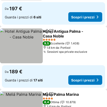
197 €
Da
Guarda i prezzi di
6 siti
Scopri i prezzi
Hotel Antigua Palma -
Condividi
Aggiungi ai preferiti
Casa Noble
Scopri i prezzi
5 Stelle
9,5
Eccellente
1.408
1.8 km da: Portixol
Sessioni spa private esclusive
Scopri i pr
189 €
Da
Guarda i prezzi di
17 siti
Scopri i prezzi
Meliá Palma Marina
Condividi
Aggiungi ai preferiti
Scopri 
4 Stelle
8,4
Ottima
10.879
3.6 km da: Portixol