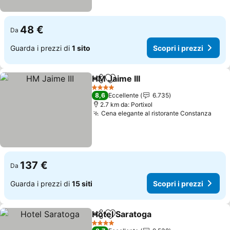
48 €
Da
Guarda i prezzi di
1 sito
Scopri i prezzi
HM Jaime III
Condividi
Aggiungi ai preferiti
Scopri i prezzi
4 Stelle
8,6
Eccellente
6.735
2.7 km da: Portixol
Cena elegante al ristorante Constanza
Scopr
137 €
Da
Guarda i prezzi di
15 siti
Scopri i prezzi
Hotel Saratoga
Condividi
Aggiungi ai preferiti
Scopri i pre
4 Stelle