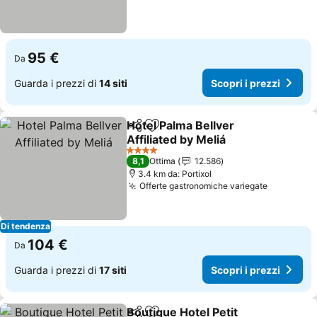
95 €
Da
Guarda i prezzi di
14 siti
Scopri i prezzi
Hotel Palma Bellver
Condividi
Aggiungi ai preferiti
Affiliated by Meliá
Scopri i prezzi
4 Stelle
8,1
Ottima
12.586
3.4 km da: Portixol
Offerte gastronomiche variegate
Scopri i 
Di tendenza
104 €
Da
Guarda i prezzi di
17 siti
Scopri i prezzi
Boutique Hotel Petit