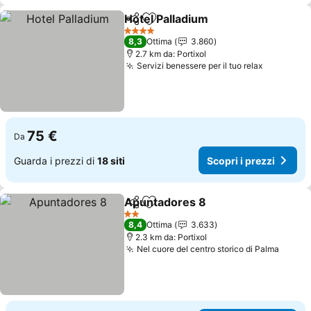
Hotel Palladium
Condividi
Aggiungi ai preferiti
Scopri i pr
4 Stelle
8,3
Ottima
3.860
2.7 km da: Portixol
Servizi benessere per il tuo relax
Scopri i 
75 €
Da
Guarda i prezzi di
18 siti
Scopri i prezzi
Apuntadores 8
Condividi
Aggiungi ai preferiti
Scopri i pr
2 Stelle
8,4
Ottima
3.633
2.3 km da: Portixol
Nel cuore del centro storico di Palma
Scopri