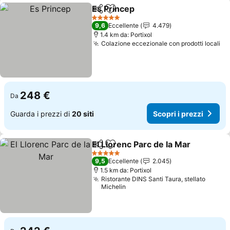
Es Princep
Condividi
Aggiungi ai preferiti
Scopri i prezzi
5 Stelle
9,6
Eccellente
4.479
1.4 km da: Portixol
Colazione eccezionale con prodotti locali
Sc
248 €
Da
Guarda i prezzi di
20 siti
Scopri i prezzi
El Llorenc Parc de la Mar
Condividi
Aggiungi ai preferiti
S
5 Stelle
9,5
Eccellente
2.045
1.5 km da: Portixol
Ristorante DINS Santi Taura, stellato
Michelin