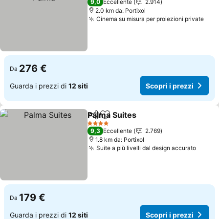
9,0
Eccellente
2.914
2.0 km da: Portixol
Cinema su misura per proiezioni private
Scop
276 €
Da
Guarda i prezzi di
12 siti
Scopri i prezzi
Palma Suites
Condividi
Aggiungi ai preferiti
Scopri i prezz
4 Stelle
9,3
Eccellente
2.769
1.8 km da: Portixol
Suite a più livelli dal design accurato
Scopri
179 €
Da
Guarda i prezzi di
12 siti
Scopri i prezzi