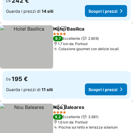
242 €
Da
Guarda i prezzi di
14 siti
Scopri i prezzi
Hotel Basilica
Condividi
Aggiungi ai preferiti
Scopri i prez
4 Stelle
9,7
Eccellente
2.809
1.7 km da: Portixol
Colazione gourmet con delizie locali
Scopri
195 €
Da
Guarda i prezzi di
11 siti
Scopri i prezzi
Nou Baleares
Condividi
Aggiungi ai preferiti
Scopri i prez
4 Stelle
9,2
Eccellente
3.681
1.6 km da: Portixol
Piscina sul tetto e terrazza solarium
Scopri 