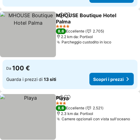
MHOUSE Boutique Hotel
Condividi
Aggiungi ai preferiti
Palma
Scopri i prezzi
4 Stelle
8,6
Eccellente
2.705
2.2 km da: Portixol
Parcheggio custodito in loco
Scopri i pre
100 €
Da
Guarda i prezzi di
13 siti
Scopri i prezzi
Playa
Condividi
Aggiungi ai preferiti
Scopri i prezzi
3 Stelle
8,6
Eccellente
2.521
2.3 km da: Portixol
Camere opzionali con vista sull'oceano
Scop