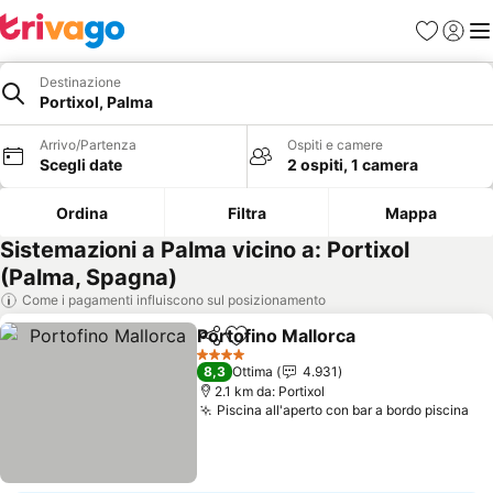
Preferiti
Accedi
Me
Destinazione
Portixol, Palma
Arrivo/Partenza
Ospiti e camere
Scegli date
2 ospiti, 1 camera
Ordina
Filtra
Mappa
Sistemazioni a Palma vicino a: Portixol
(Palma, Spagna)
Come i pagamenti influiscono sul posizionamento
Portofino Mallorca
Condividi
Aggiungi ai preferiti
Scopri i
4 Stelle
8,3
Ottima
4.931
2.1 km da: Portixol
Piscina all'aperto con bar a bordo piscina
Sco