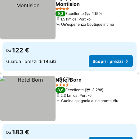
Condividi
Aggiungi ai preferiti
Montision
Scopri i prezzi
4 Stelle
9,3
Eccellente
1.159
1.5 km da: Portixol
Un'esperienza boutique intima
Scopri i pr
122 €
Da
Guarda i prezzi di
14 siti
Scopri i prezzi
Hotel Born
Condividi
Aggiungi ai preferiti
Scopri i prezzi
4 Stelle
8,6
Eccellente
3.288
2.3 km da: Portixol
Cucina spagnola al ristorante Viu
Scopri i 
183 €
Da