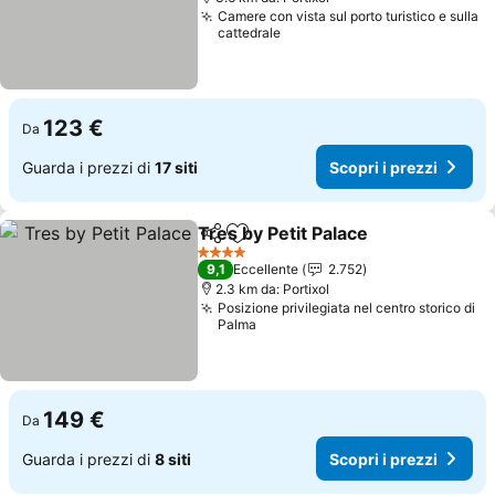
Camere con vista sul porto turistico e sulla
cattedrale
123 €
Da
Guarda i prezzi di
17 siti
Scopri i prezzi
Tres by Petit Palace
Condividi
Aggiungi ai preferiti
Scopri 
4 Stelle
9,1
Eccellente
2.752
2.3 km da: Portixol
Posizione privilegiata nel centro storico di
Palma
149 €
Da
Guarda i prezzi di
8 siti
Scopri i prezzi