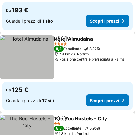
193 €
Da
Guarda i prezzi di
1 sito
Scopri i prezzi
Hotel Almudaina
Condividi
Aggiungi ai preferiti
Scopri i p
4 Stelle
8,8
Eccellente
8.225
2.4 km da: Portixol
Posizione centrale privilegiata a Palma
Scop
125 €
Da
Guarda i prezzi di
17 siti
Scopri i prezzi
The Boc Hostels - City
Condividi
Aggiungi ai preferiti
Scop
2 Stelle
8,7
Eccellente
5.959
1.3 km da: Portixol