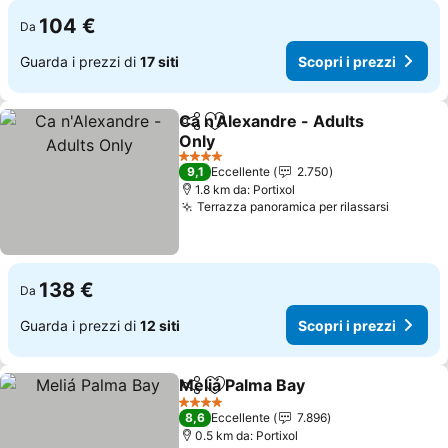
104 €
Da
Guarda i prezzi di
17 siti
Scopri i prezzi
Ca n'Alexandre - Adults
Condividi
Aggiungi ai preferiti
Only
Scopri i prezzi
4 Stelle
9,1
Eccellente
2.750
1.8 km da: Portixol
Terrazza panoramica per rilassarsi
Scopri i
138 €
Da
Guarda i prezzi di
12 siti
Scopri i prezzi
Meliá Palma Bay
Condividi
Aggiungi ai preferiti
Scopri i p
4 Stelle
8,6
Eccellente
7.896
0.5 km da: Portixol