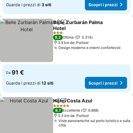
Guarda i prezzi di
3 siti
Scopri i prezzi
Belle Zurbarán Palma
Condividi
Aggiungi ai preferiti
Hotel
Scopri i prezzi
3 Stelle
8,2
Ottima
3.314
3.9 km da: Portixol
Design moderno e interni confortevoli
Scopr
91 €
Da
Guarda i prezzi di
12 siti
Scopri i prezzi
Hotel Costa Azul
Condividi
Aggiungi ai preferiti
Scopri i p
5 Stelle
8,7
Eccellente
6.888
3.3 km da: Portixol
Viste panoramiche sul porto turistico e sulla
città