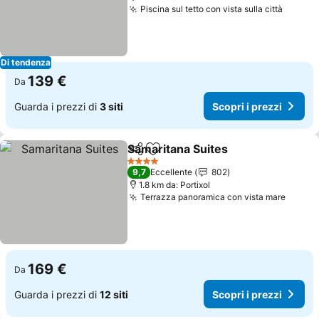
Piscina sul tetto con vista sulla città
Scopri 
Di tendenza
139 €
Da
Guarda i prezzi di
3 siti
Scopri i prezzi
Samaritana Suites
Condividi
Aggiungi ai preferiti
Scopri i
4 Stelle
9,7
Eccellente
802
1.8 km da: Portixol
Terrazza panoramica con vista mare
Scopri
169 €
Da
Guarda i prezzi di
12 siti
Scopri i prezzi