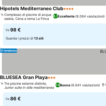
Hipotels Mediterraneo Club
4 Stelle
Complesso di piscine di acqua
Eccellente
(8.064 valutazioni)
8,7
salata, Cena a tema La Finca
98 €
Da
Guarda i prezzi di
13 siti
Di tendenza
BLUESEA Gran Playa
3 Stelle
Tre piscine esterne distinte,
Buona
(6.641 valutazioni)
7,8
Junior suite in stile mediterraneo
86 €
Da