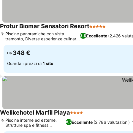
Protur Biomar Sensatori Resort
5 Stelle
Piscine panoramiche con vista
Eccellente
(2.426 valuta
8,8
tramonto, Diverse esperienze culinarie
à la carte
348 €
Da
Guarda i prezzi di
1 sito
Welikehotel Marfil Playa
4 Stelle
Piscine interne ed esterne,
Eccellente
(2.786 valutazioni)
8,7
Strutture spa e fitness
rilassanti