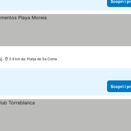
Scopri i p
i)
0.9 km da: Platja de Sa Coma
Scopri i p