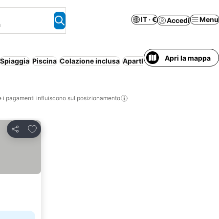
IT · €
Menu
Accedi
a
Apri la mappa
Spiaggia
Piscina
Colazione inclusa
Aparthotel
Resort
Famiglie
i pagamenti influiscono sul posizionamento
Aggiungi ai preferiti
Condividi