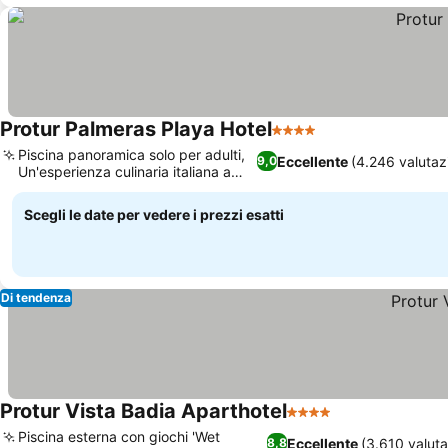
Protur Palmeras Playa Hotel
4 Stelle
Piscina panoramica solo per adulti,
Eccellente
(4.246 valutaz
9,0
Un'esperienza culinaria italiana a
tema
Scegli le date per vedere i prezzi esatti
Di tendenza
Protur Vista Badia Aparthotel
4 Stelle
Piscina esterna con giochi 'Wet
Eccellente
(3.610 valuta
8,8