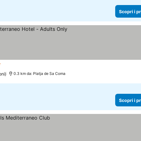
Scopri i p
lle
oni)
0.3 km da: Platja de Sa Coma
Scopri i p