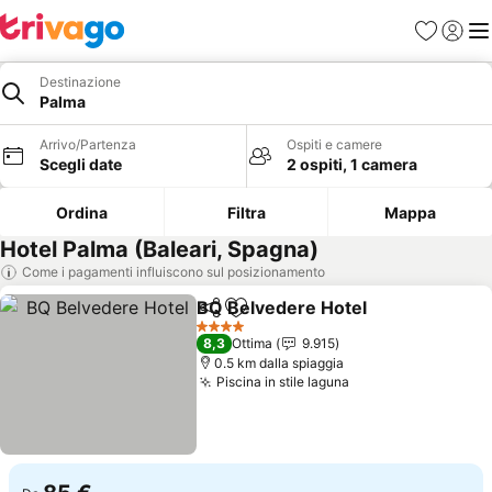
Preferiti
Accedi
Me
Destinazione
Palma
Arrivo/Partenza
Ospiti e camere
Scegli date
2 ospiti, 1 camera
Ordina
Filtra
Mappa
Hotel Palma (Baleari, Spagna)
Come i pagamenti influiscono sul posizionamento
BQ Belvedere Hotel
Condividi
Aggiungi ai preferiti
Scopri
4 Stelle
8,3
Ottima
9.915
0.5 km dalla spiaggia
Piscina in stile laguna
Scopri i prezzi