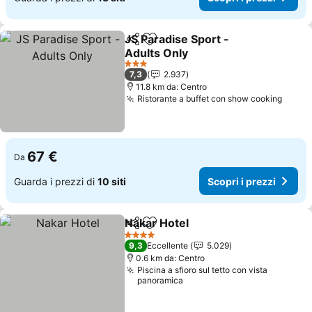
JS Paradise Sport -
Condividi
Aggiungi ai preferiti
Adults Only
Scopri i prezzi
3 Stelle
7,3
2.937
11.8 km da: Centro
Ristorante a buffet con show cooking
Scopr
67 €
Da
Guarda i prezzi di
10 siti
Scopri i prezzi
Nakar Hotel
Condividi
Aggiungi ai preferiti
Scopri i prezzi
4 Stelle
9,3
Eccellente
5.029
0.6 km da: Centro
Piscina a sfioro sul tetto con vista
panoramica