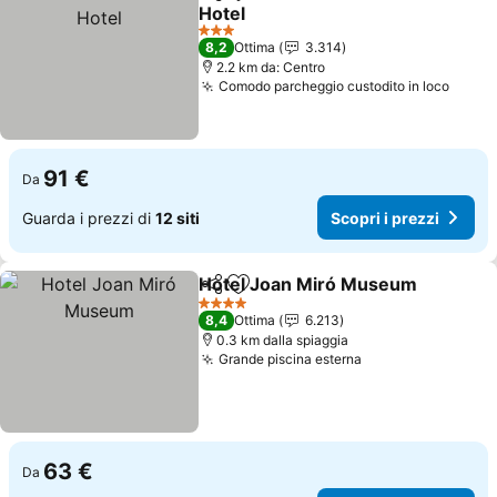
Condividi
Aggiungi ai preferiti
Hotel
Scopri i prezzi
3 Stelle
8,2
Ottima
3.314
2.2 km da: Centro
Comodo parcheggio custodito in loco
Scopr
91 €
Da
Guarda i prezzi di
12 siti
Scopri i prezzi
Hotel Joan Miró Museum
Condividi
Aggiungi ai preferiti
S
4 Stelle
8,4
Ottima
6.213
0.3 km dalla spiaggia
Grande piscina esterna
Scopri i prezzi
63 €
Da