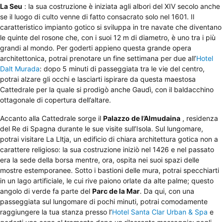
La Seu
: la sua costruzione è iniziata agli albori del XIV secolo anche
se il luogo di culto venne di fatto consacrato solo nel 1601. Il
caratteristico impianto gotico si sviluppa in tre navate che diventano
le quinte del rosone che, con i suoi 12 m di diametro, è uno tra i più
grandi al mondo. Per goderti appieno questa grande opera
architettonica, potrai prenotare un fine settimana per due all’
Hotel
Dalt Murada
: dopo 5 minuti di passeggiata tra le vie del centro,
potrai alzare gli occhi e lasciarti ispirare da questa maestosa
Cattedrale per la quale si prodigò anche Gaudì, con il baldacchino
ottagonale di copertura dell’altare.
Accanto alla Cattedrale sorge il
Palazzo de l’Almudaina
, residenza
del Re di Spagna durante le sue visite sull’Isola. Sul lungomare,
potrai visitare La Lltja, un edificio di chiara architettura gotica non a
carattere religioso: la sua costruzione iniziò nel 1426 e nel passato
era la sede della borsa mentre, ora, ospita nei suoi spazi delle
mostre estemporanee. Sotto i bastioni delle mura, potrai specchiarti
in un lago artificiale, le cui rive paiono orlate da alte palme; questo
angolo di verde fa parte del
Parc de la Mar
. Da qui, con una
passeggiata sul lungomare di pochi minuti, potrai comodamente
raggiungere la tua stanza presso l’
Hotel Santa Clar Urban & Spa
e