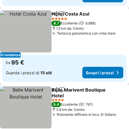
Hotel Costa Azul
Condividi
Aggiungi ai preferiti
Scopri i p
5 Stelle
8,7
Eccellente
6.888
1.5 km da: Centro
Terrazza panoramica con vista mare
Scopri
Di tendenza
95 €
Da
Guarda i prezzi di
15 siti
Scopri i prezzi
Belle Marivent Boutique
Condividi
Aggiungi ai preferiti
Hotel
Scopri i prezzi
4 Stelle
9,4
Eccellente
797
3.9 km da: Centro
Ristorante raffinato in loco, El Sótano
Scopri