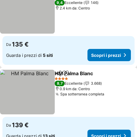
5 Stelle
9,4
Eccellente
146
2.4 km da: Centro
135 €
Da
Guarda i prezzi di
5 siti
Scopri i prezzi
HM Palma Blanc
Condividi
Aggiungi ai preferiti
Scopri i pr
4 Stelle
8,7
Eccellente
3.668
0.9 km da: Centro
Spa sotterranea completa
Scopri i prezz
139 €
Da
Guarda i prezzi di
13 siti
Scopri i prezzi