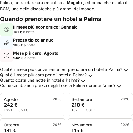
Palma, potrai dare un’occhiatina a
Magalu
, cittadina che ospita il
BCM, una delle discoteche più grandi del mondo.
Quando prenotare un hotel a Palma
Il mese più economico: Gennaio
101 €
a notte
Prezzo tipico annuo
163 €
a notte
Mese più caro: Agosto
242 €
a notte
Domande Frequenti su Palma
Qual è il mese più conveniente per prenotare un hotel a Palma?
Qual è il mese più caro per gli hotel a Palma?
Quanto costa una notte in hotel a Palma?
Come cambiano i prezzi degli hotel a Palma durante l’anno?
Agosto
2026
Settembre
2026
242 €
218 €
185 €
—
359 €
162 €
—
331 €
Ottobre
2026
Novembre
2026
181 €
115 €