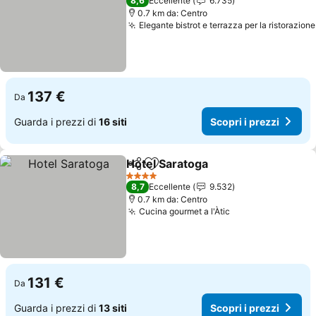
8,6
Eccellente
6.735
0.7 km da: Centro
Elegante bistrot e terrazza per la ristorazione
137 €
Da
Guarda i prezzi di
16 siti
Scopri i prezzi
Hotel Saratoga
Condividi
Aggiungi ai preferiti
Scopri i pre
4 Stelle
8,7
Eccellente
9.532
0.7 km da: Centro
Cucina gourmet a l'Àtic
Scopri i prezzi
131 €
Da
Guarda i prezzi di
13 siti
Scopri i prezzi