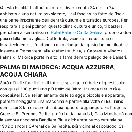
Questa località ti offrirà un mix di divertimento 24 ore su 24
abbinato a una natura avvolgente, il cui fascino ha fatto dell’isola
una parte importante dell’identità culturale e turistica europea. Per
respirare a pieni polmoni questo clima culturale unico, ti basterà
prenotare al centralissimo
Hotel Palacio Ca Sa Galesa
, proprio a due
passi dalla meravigliosa Cattedrale, vicino al mare: storia e
intrattenimento si fondono in un mélange dal gusto indimenticabile.
Insieme a Formentera, alla scatenata Ibiza, a Cabrera e Minorca,
Palma di Maiorca porta in alto la fama dell’arcipelago delle Baleari.
PALMA DI MAIORCA: ACQUA AZZURRA,
ACQUA CHIARA
Sarà difficile fare il giro di tutte le spiagge più belle di quest’isola:
con quasi 300 punti uno più bello dell’altro, Maiorca ti stupirà e
conquisterà. Se sei un amante delle spiagge piccole e appartate,
potresti noleggiare una macchina e partire alla volta di
Es Trenc
,
con i suoi 3 km di dune di sabbia oppure raggiungere Es Pregons
Grans e Es Pregons Petits, preferite dai naturisti, Cala Mondragò con
la sempre rinnovata Bandiera Blu e dichiarata parco naturale nel
1992 o ancora S’Arenal de Sa Rapita, più vicina al capoluogo, Sa