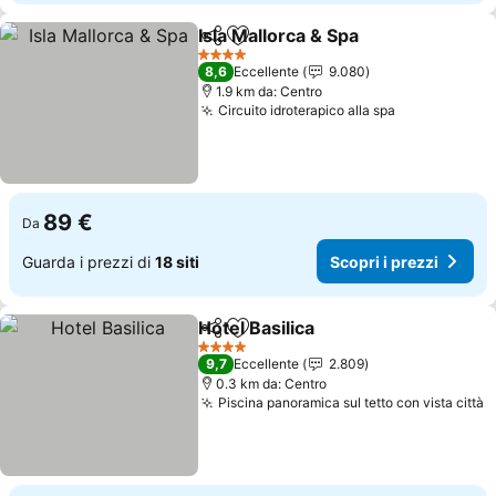
Isla Mallorca & Spa
Condividi
Aggiungi ai preferiti
Scopri i
4 Stelle
8,6
Eccellente
9.080
1.9 km da: Centro
Circuito idroterapico alla spa
Scopri i pre
89 €
Da
Guarda i prezzi di
18 siti
Scopri i prezzi
Hotel Basilica
Condividi
Aggiungi ai preferiti
Scopri i prez
4 Stelle
9,7
Eccellente
2.809
0.3 km da: Centro
Piscina panoramica sul tetto con vista città
S