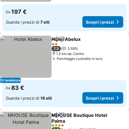
197 €
Da
Guarda i prezzi di
7 siti
Scopri i prezzi
Hotel Abelux
Condividi
Aggiungi ai preferiti
Scopri i prezz
2 Stelle
7,3
5.595
1.3 km da: Centro
Parcheggio custodito in loco
Scopri i pre
Di tendenza
83 €
Da
Guarda i prezzi di
16 siti
Scopri i prezzi
MHOUSE Boutique Hotel
Condividi
Aggiungi ai preferiti
Palma
Scopri i prezzi
4 Stelle