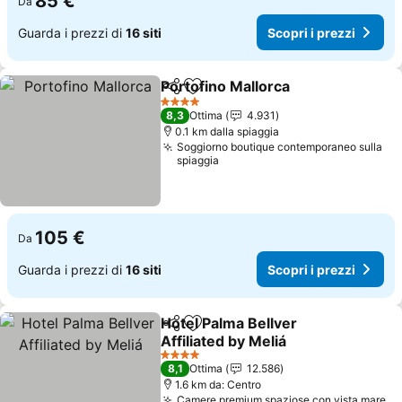
85 €
Da
Guarda i prezzi di
16 siti
Scopri i prezzi
Portofino Mallorca
Condividi
Aggiungi ai preferiti
Scopri i
4 Stelle
8,3
Ottima
4.931
0.1 km dalla spiaggia
Soggiorno boutique contemporaneo sulla
spiaggia
105 €
Da
Guarda i prezzi di
16 siti
Scopri i prezzi
Hotel Palma Bellver
Condividi
Aggiungi ai preferiti
Affiliated by Meliá
Scopri i prezzi
4 Stelle
8,1
Ottima
12.586
1.6 km da: Centro
Camere premium spaziose con vista mare