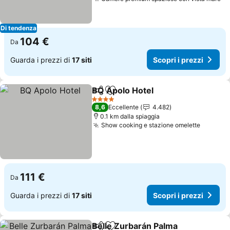
Sc
Di tendenza
104 €
Da
Guarda i prezzi di
17 siti
Scopri i prezzi
BQ Apolo Hotel
Condividi
Aggiungi ai preferiti
Scopri i pr
4 Stelle
8,6
Eccellente
4.482
0.1 km dalla spiaggia
Show cooking e stazione omelette
Scopri i
111 €
Da
Guarda i prezzi di
17 siti
Scopri i prezzi
Belle Zurbarán Palma