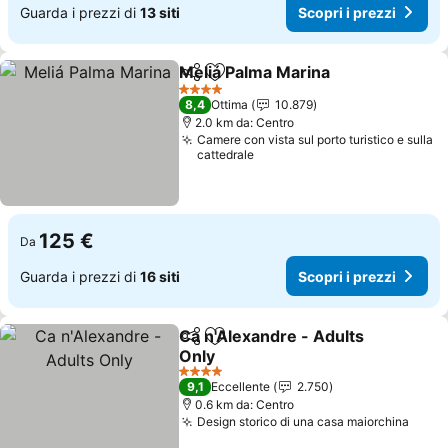
Guarda i prezzi di
13 siti
Scopri i prezzi
Meliá Palma Marina
Condividi
Aggiungi ai preferiti
Scopri 
4 Stelle
8,4
Ottima
10.879
2.0 km da: Centro
Camere con vista sul porto turistico e sulla
cattedrale
125 €
Da
Guarda i prezzi di
16 siti
Scopri i prezzi
Ca n'Alexandre - Adults
Condividi
Aggiungi ai preferiti
Only
Scopri i prezzi
4 Stelle
9,1
Eccellente
2.750
0.6 km da: Centro
Design storico di una casa maiorchina
Scopr