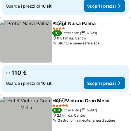
Guarda i prezzi di
18 siti
Scopri i prezzi
Protur Naisa Palma
Condividi
Aggiungi ai preferiti
Scopri 
4 Stelle
9,1
Eccellente
6.629
0.8 km da: Centro
Strutture benessere e spa
Scopri i prezz
110 €
Da
Guarda i prezzi di
16 siti
Scopri i prezzi
Hotel Victoria Gran Meliá
Condividi
Aggiungi ai preferiti
S
5 Stelle
8,8
Eccellente
5.987
2.1 km da: Centro
Gastronomia mediterranea d'autore
Scopri 