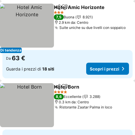
Hotel Amic Horizonte
Condividi
Aggiungi ai preferiti
Scopr
3 Stelle
7,5
Buona
8.921
2.9 km da: Centro
Suite uniche su due livelli con soppalco
Scop
Di tendenza
63 €
Da
Guarda i prezzi di
18 siti
Scopri i prezzi
Hotel Born
Condividi
Aggiungi ai preferiti
Scopri i prezzi
4 Stelle
8,6
Eccellente
3.288
0.3 km da: Centro
Ristorante Zaatar Palma in loco
Scopri i p