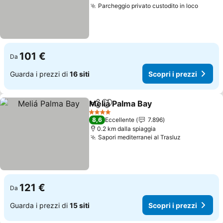
Parcheggio privato custodito in loco
Scopri
101 €
Da
Guarda i prezzi di
16 siti
Scopri i prezzi
Meliá Palma Bay
Condividi
Aggiungi ai preferiti
Scopri i p
4 Stelle
8,6
Eccellente
7.896
0.2 km dalla spiaggia
Sapori mediterranei al Trasluz
Scopri i pr
121 €
Da
Guarda i prezzi di
15 siti
Scopri i prezzi