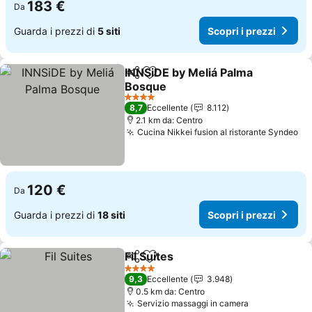
183 €
Da
Guarda i prezzi di
5 siti
Scopri i prezzi
INNSiDE by Meliá Palma
Condividi
Aggiungi ai preferiti
Bosque
Scopri i prezzi
4 Stelle
8,7
Eccellente
8.112
2.1 km da: Centro
Cucina Nikkei fusion al ristorante Syndeo
Sc
120 €
Da
Guarda i prezzi di
18 siti
Scopri i prezzi
Fil Suites
Condividi
Aggiungi ai preferiti
Scopri i prezzi
4 Stelle
9,3
Eccellente
3.948
0.5 km da: Centro
Servizio massaggi in camera
Scopri i pre