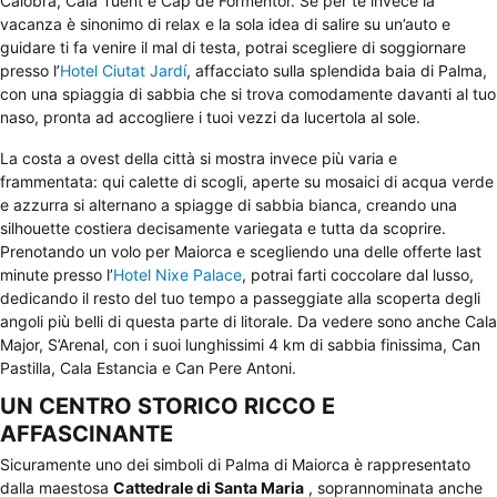
Calobra, Cala Tuent e Cap de Formentor. Se per te invece la
vacanza è sinonimo di relax e la sola idea di salire su un’auto e
guidare ti fa venire il mal di testa, potrai scegliere di soggiornare
presso l’
Hotel Ciutat Jardí
, affacciato sulla splendida baia di Palma,
con una spiaggia di sabbia che si trova comodamente davanti al tuo
naso, pronta ad accogliere i tuoi vezzi da lucertola al sole.
La costa a ovest della città si mostra invece più varia e
frammentata: qui calette di scogli, aperte su mosaici di acqua verde
e azzurra si alternano a spiagge di sabbia bianca, creando una
silhouette costiera decisamente variegata e tutta da scoprire.
Prenotando un volo per Maiorca e scegliendo una delle offerte last
minute presso l’
Hotel Nixe Palace
, potrai farti coccolare dal lusso,
dedicando il resto del tuo tempo a passeggiate alla scoperta degli
angoli più belli di questa parte di litorale. Da vedere sono anche Cala
Major, S’Arenal, con i suoi lunghissimi 4 km di sabbia finissima, Can
Pastilla, Cala Estancia e Can Pere Antoni.
UN CENTRO STORICO RICCO E
AFFASCINANTE
Sicuramente uno dei simboli di Palma di Maiorca è rappresentato
dalla maestosa
Cattedrale di Santa Maria
, soprannominata anche