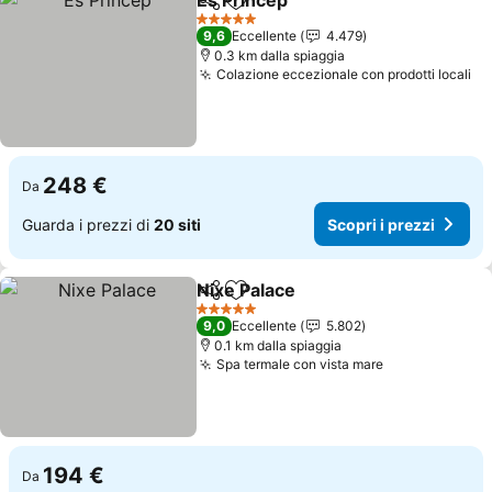
Es Princep
Condividi
Aggiungi ai preferiti
Scopri i prezzi
5 Stelle
9,6
Eccellente
4.479
0.3 km dalla spiaggia
Colazione eccezionale con prodotti locali
Sc
248 €
Da
Guarda i prezzi di
20 siti
Scopri i prezzi
Nixe Palace
Condividi
Aggiungi ai preferiti
Scopri i prezzi
5 Stelle
9,0
Eccellente
5.802
0.1 km dalla spiaggia
Spa termale con vista mare
Scopri i prez
194 €
Da