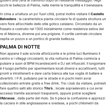
goderti una cena al tramonto dopo un rilassante massaggio: negli
occhi le bellezze di Palma, nella mente la tranquillità e il benessere.
In cima a un’altura un po’ fuori città, potrai inoltre visitare il
Castello
Belvedere
: la caratteristica pianta circolare fa di questa struttura un
vero fiore all’occhiello dello stile gotico catalano. Circondato da un
fossato e costruito nel 1300 inizialmente come residenza estiva del
re di Maiorca, divenne poi una prigione. Il cortile centrale circolare
ospita un pozzo e un portico di grande bellezza.
PALMA DI NOTTE
Non appena il sole scivola all’orizzonte e le prime luci illuminano il
centro e i villaggi circostanti, la vita notturna di Palma comincia a
pulsare a suon di BPM incandescenti e DJ set infuocati. Il lungomare
è il luogo perfetto per sperimentare locali diversi e accattivanti, tutti
pronti a intrattenerti e dare carta bianca alla tua voglia di ballare e
divertirti. I P.R. pullulano per le strade e in pochi metri avrai
collezionato entrate gratis e free drink. Tra i club da visitare, potresti
fare quattro salti allo storico
Tito’s
, locale sopraelevato a cui avrai
accesso tramite ascensori trasparenti, oppure potrai scegliere
l’Abraxas
, dalla parte del molo. Se ti piace la confusione e apprezzi
la caciara in stile anglosassone e svedese, a pochi chilometri da