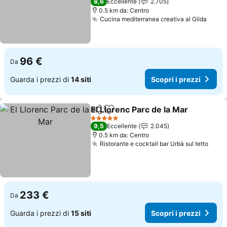
8,6
Eccellente
2.705
0.5 km da: Centro
Cucina mediterranea creativa al Gilda
Scopr
96 €
Da
Guarda i prezzi di
14 siti
Scopri i prezzi
El Llorenc Parc de la Mar
Condividi
Aggiungi ai preferiti
S
5 Stelle
9,5
Eccellente
2.045
0.5 km da: Centro
Ristorante e cocktail bar Urbà sul tetto
Scopr
233 €
Da
Guarda i prezzi di
15 siti
Scopri i prezzi