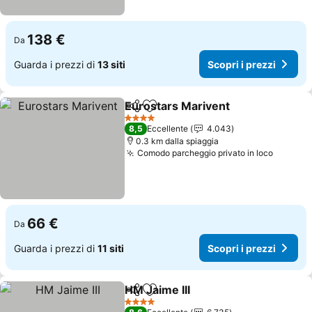
138 €
Da
Guarda i prezzi di
13 siti
Scopri i prezzi
Eurostars Marivent
Condividi
Aggiungi ai preferiti
Scopri 
4 Stelle
8,5
Eccellente
4.043
0.3 km dalla spiaggia
Comodo parcheggio privato in loco
Scopri 
66 €
Da
Guarda i prezzi di
11 siti
Scopri i prezzi
HM Jaime III
Condividi
Aggiungi ai preferiti
Scopri i prezzi
4 Stelle