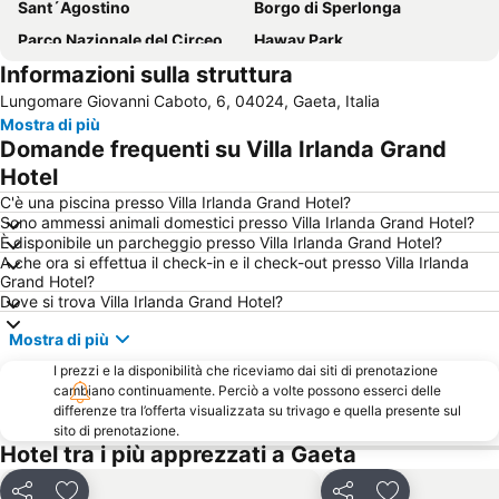
Sant´Agostino
Borgo di Sperlonga
Parco Nazionale del Circeo
Haway Park
Informazioni sulla struttura
Porto di mare
Riviera di Ponente - Lago Lungo
Lungomare Giovanni Caboto, 6, 04024, Gaeta, Italia
Abbazia di Monte Cassino
Riviera di Levante
Mostra di più
Lungomare della Repubblica
Parco Regionale Riviera di Ulisse
Domande frequenti su Villa Irlanda Grand
Litorale
Spiaggia dell'Ariana
Hotel
Сentro storico
Ariana beach
C'è una piscina presso Villa Irlanda Grand Hotel?
Sono ammessi animali domestici presso Villa Irlanda Grand Hotel?
Pinetamare
Via Lungomare Caboto
È disponibile un parcheggio presso Villa Irlanda Grand Hotel?
A che ora si effettua il check-in e il check-out presso Villa Irlanda
Cascate del Liri
Via Appia loto Napoli
Grand Hotel?
Montagna Spaccata
Spiaggia Dell´Arenauta
Dove si trova Villa Irlanda Grand Hotel?
Abbazia di Fossanova
Chiesa di San Giovanni a Mare
Mostra di più
Tempio di Giove Anxur
Sapori di Mare
I prezzi e la disponibilità che riceviamo dai siti di prenotazione
cambiano continuamente. Perciò a volte possono esserci delle
Maranola
Abbazia di Casamari
differenze tra l’offerta visualizzata su trivago e quella presente sul
Grotte di Pastena
San Michele Arcangelo
sito di prenotazione.
Hotel tra i più apprezzati a Gaeta
Bazzano
Castello di Itri
Ditellandia Park
Castellonorato