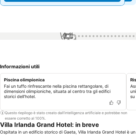
1 / 63
Informazioni utili
Piscina olimpionica
Ri
Fai un tuffo rinfrescante nella piscina rettangolare, di
As
dimensioni olimpioniche, situata al centro tra gli edifici
un
storici dell'hotel.
su 
Questo riepilogo è stato creato dall’intelligenza artificiale e potrebbe non
essere corretto al 100%.
Villa Irlanda Grand Hotel: in breve
Ospitata in un edificio storico di Gaeta, Villa Irlanda Grand Hotel è un