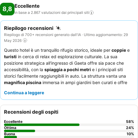
Eccellente
8,8
in base a 2.867 valutazioni dai principali
siti
Riepilogo recensioni
Riepilogo di 700+ recensioni generato dall'IA · Ultimo aggiornamento: 29
May 2026
Questo hotel è un tranquillo rifugio storico, ideale per
coppie
e
turisti
in cerca di relax ed esplorazione culturale. La sua
posizione strategica all'ingresso di Gaeta offre sia pace che
accessibilità, con la
spiaggia a pochi metri
e i principali siti
storici facilmente raggiungibili in auto. La struttura vanta una
magnifica piscina
immersa in ampi giardini ben curati e offre
accesso privato al mare. Gli ospiti lodano costantemente il
Continua a leggere
personale professionale e ospitale
e l'eccezionale qualità delle
cene
, in particolare il pesce fresco. Per un'esperienza davvero
serena, considerate di richiedere una camera con vista sul
Recensioni degli ospiti
giardino per un soggiorno più tranquillo.
Eccellente
58
%
Ottima
24
%
Buona
10
%