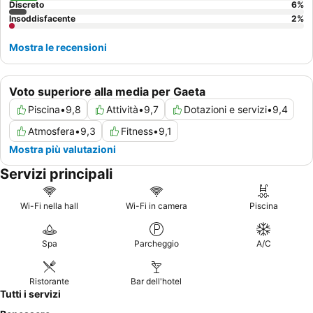
Discreto
6
%
Insoddisfacente
2
%
Mostra le recensioni
Voto superiore alla media per Gaeta
Piscina
•
9,8
Attività
•
9,7
Dotazioni e servizi
•
9,4
Atmosfera
•
9,3
Fitness
•
9,1
Mostra più valutazioni
Servizi principali
Wi-Fi nella hall
Wi-Fi in camera
Piscina
Spa
Parcheggio
A/C
Ristorante
Bar dell'hotel
Tutti i servizi