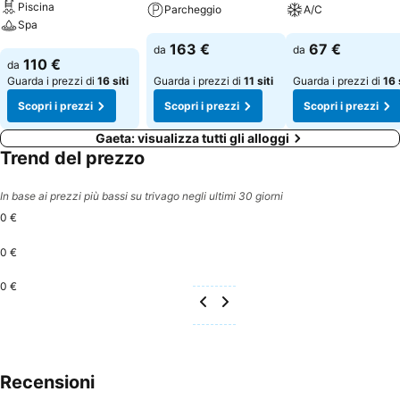
Piscina
Parcheggio
A/C
Spa
Scopri i prezzi
Scopri i prezzi
163 €
67 €
da
da
Scopri i prezzi
110 €
da
Guarda i prezzi di
16 siti
Guarda i prezzi di
11 siti
Guarda i prezzi di
16 
Scopri i prezzi
Scopri i prezzi
Scopri i prezzi
Gaeta: visualizza tutti gli alloggi
Trend del prezzo
In base ai prezzi più bassi su trivago negli ultimi 30 giorni
0 €
0 €
0 €
Recensioni