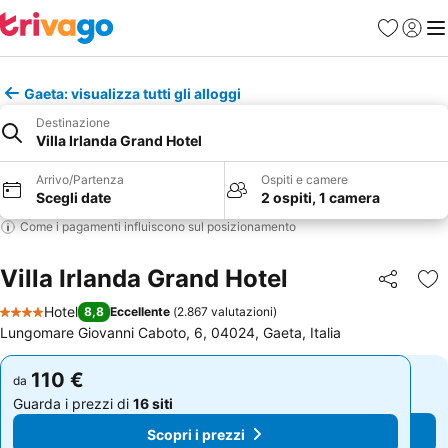
Preferiti
Accedi
Me
Gaeta: visualizza tutti gli alloggi
Destinazione
Villa Irlanda Grand Hotel
Arrivo/Partenza
Ospiti e camere
Scegli date
2 ospiti, 1 camera
Come i pagamenti influiscono sul posizionamento
Villa Irlanda Grand Hotel
Condividi
Agg
Hotel
8,8
Eccellente
(
2.867 valutazioni
)
4 Stelle
Lungomare Giovanni Caboto, 6, 04024, Gaeta, Italia
110 €
110 €
da
da
Guarda i prezzi di
16 siti
Guarda i prezzi di
16 siti
Scopri i prezzi
Scopri i prezzi