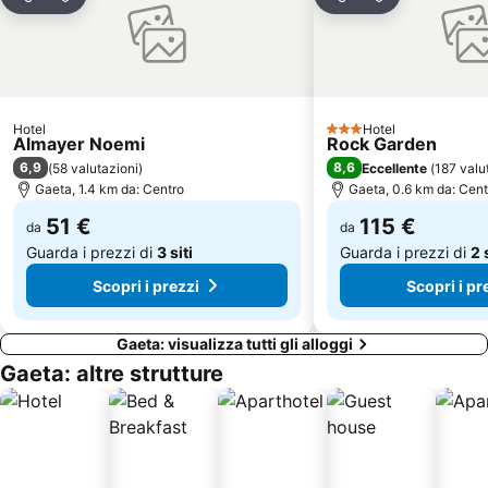
Condividi
Aggiungi ai preferiti
Condividi
Aggiungi ai pr
Duomo di San Erasmo
Museo Diocesano
Il Mercato
Hotel
Hotel
3 Stelle
Almayer Noemi
Rock Garden
6,9
8,6
(
58 valutazioni
)
Eccellente
(
187 valu
Gaeta, 1.4 km da: Centro
Gaeta, 0.6 km da: Cent
51 €
115 €
da
da
Guarda i prezzi di
3 siti
Guarda i prezzi di
2 
Scopri i prezzi
Scopri i pr
Gaeta: visualizza tutti gli alloggi
Gaeta: altre strutture