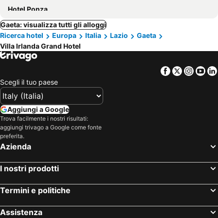
Hotel Ponza
Gaeta: visualizza tutti gli alloggi
Ricerca hotel
Europa
Italia
Lazio
Gaeta
Villa Irlanda Grand Hotel
Facebook
Twitter
Insta
Yo
Scegli il tuo paese
Aggiungi a Google
Trova facilmente i nostri risultati:
aggiungi trivago a Google come fonte
preferita.
Azienda
I nostri prodotti
Termini e politiche
Assistenza