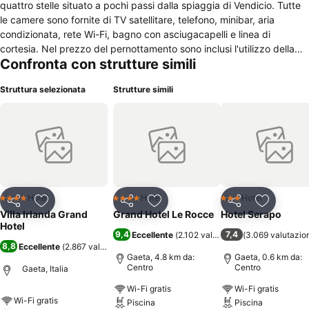
quattro stelle situato a pochi passi dalla spiaggia di Vendicio. Tutte
le camere sono fornite di TV satellitare, telefono, minibar, aria
condizionata, rete Wi-Fi, bagno con asciugacapelli e linea di
cortesia. Nel prezzo del pernottamento sono inclusi l'utilizzo della
Confronta con strutture simili
piscina scoperta con area idromassaggio e il posto auto nel
parcheggio interno. La struttura è convenzionata con diversi
Struttura selezionata
Strutture simili
stabilimenti balneari situati nelle immediate vicinanze. L'hotel è
dotato di una sala per massaggi, e in più offre il servizio di
lavanderia e stireria. La colazione a buffet è compresa nel prezzo.
Della struttura fa parte un ristorante, con un menù specializzato in
piatti di pesce della tradizione locale. La villa dista 4,5 km dalla
spiaggia di Serapo, 5,5 km dalla cattedrale di Gaeta e 5,7 km dal
Castello Aragonese. Il centro di Formia si può raggiungere in auto in
sette minuti.
Hotel
Hotel
Hotel
4 Stelle
4 Stelle
3 Stelle
Condividi
Aggiungi ai preferiti
Condividi
Aggiungi ai preferiti
Condividi
Aggiungi 
Villa Irlanda Grand
Grand Hotel Le Rocce
Hotel Serapo
Hotel
9,4
7,4
Eccellente
(
2.102 valutazioni
(
)
3.069 valutazio
8,8
Eccellente
(
2.867 valutazioni
)
Gaeta, 4.8 km da:
Gaeta, 0.6 km da:
Centro
Centro
Gaeta, Italia
Wi-Fi gratis
Wi-Fi gratis
Wi-Fi gratis
Piscina
Piscina