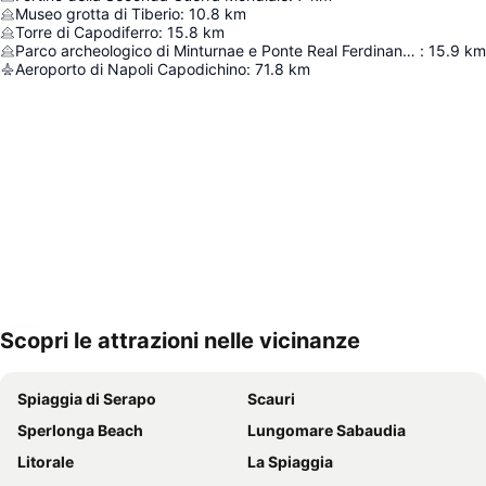
Museo grotta di Tiberio
:
10.8
km
Torre di Capodiferro
:
15.8
km
Parco archeologico di Minturnae e Ponte Real Ferdinando
:
15.9
km
Aeroporto di Napoli Capodichino
:
71.8
km
Scopri le attrazioni nelle vicinanze
Espandi mappa
Spiaggia di Serapo
Scauri
Sperlonga Beach
Lungomare Sabaudia
Litorale
La Spiaggia