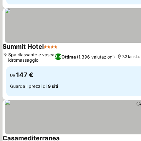
Summit Hotel
4 Stelle
Spa rilassante e vasca
Ottima
(1.396 valutazioni)
8,4
7.2 km da: C
idromassaggio
147 €
Da
Guarda i prezzi di
9 siti
Casamediterranea