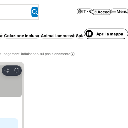
IT · €
Menu
Accedi
a
Apri la mappa
na
Colazione inclusa
Animali ammessi
Spiaggia
Aria condizionat
i pagamenti influiscono sul posizionamento
Aggiungi ai preferiti
Condividi