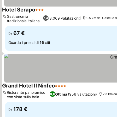
Hotel Serapo
3 Stelle
Gastronomia
(3.069 valutazioni)
7,4
9.5 km da: Castello di 
tradizionale italiana
67 €
Da
Guarda i prezzi di
16 siti
Grand Hotel Il Ninfeo
4 Stelle
Ristorante panoramico
Ottima
(956 valutazioni)
8,0
7.3 km da:
con vista sulla baia
178 €
Da