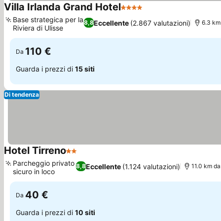
Villa Irlanda Grand Hotel
4 Stelle
Base strategica per la
Eccellente
(2.867 valutazioni)
8,8
6.3 km 
Riviera di Ulisse
110 €
Da
Guarda i prezzi di
15 siti
Di tendenza
Hotel Tirreno
2 Stelle
Parcheggio privato
Eccellente
(1.124 valutazioni)
8,8
11.0 km da:
sicuro in loco
40 €
Da
Guarda i prezzi di
10 siti