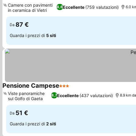
Camere con pavimenti
Eccellente
(759 valutazioni)
8,6
6.0 km
in ceramica di Vietri
87 €
Da
Guarda i prezzi di
5 siti
Pensione Campese
3 Stelle
Viste panoramiche
Eccellente
(437 valutazioni)
8,7
8.9 km da:
sul Golfo di Gaeta
51 €
Da
Guarda i prezzi di
2 siti