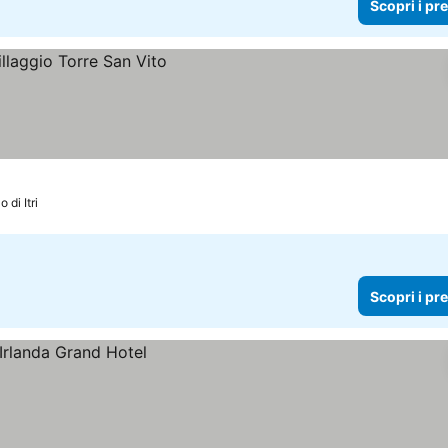
Scopri i pr
 di Itri
Scopri i pr