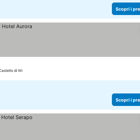
Scopri i pr
astello di Itri
Scopri i pr