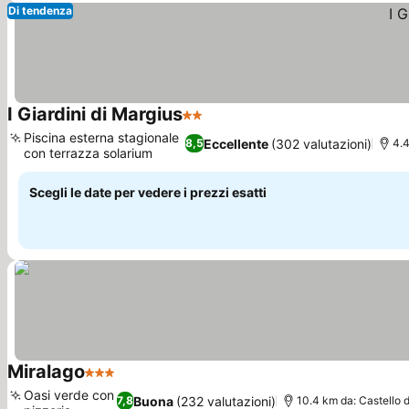
Di tendenza
I Giardini di Margius
2 Stelle
Piscina esterna stagionale
Eccellente
(302 valutazioni)
8,5
4.4
con terrazza solarium
Scegli le date per vedere i prezzi esatti
Miralago
3 Stelle
Oasi verde con
Buona
(232 valutazioni)
7,8
10.4 km da: Castello di