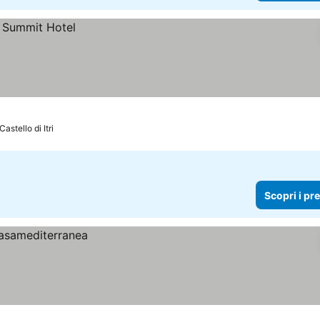
astello di Itri
Scopri i pr