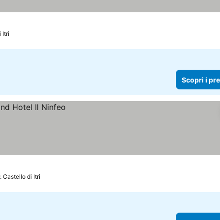
Itri
Scopri i pr
 Castello di Itri