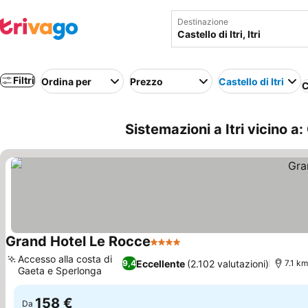
Destinazione
Filtri
Ordina per
Prezzo
Castello di Itri
C
Sistemazioni a Itri vicino a: Ca
Grand Hotel Le Rocce
4 Stelle
Accesso alla costa di
Eccellente
(2.102 valutazioni)
9,4
7.1 km 
Gaeta e Sperlonga
158 €
Da