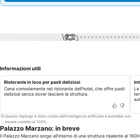
1 / 32
Informazioni utili
Ristorante in loco per pasti deliziosi
In
Cena comodamente nel ristorante dell'hotel, che offre pasti
Le
deliziosi senza dover lasciare la struttura.
ten
au
Questo riepilogo è stato creato dall’intelligenza artificiale e potrebbe non
essere corretto al 100%.
Palazzo Marzano: in breve
Il Palazzo Marzano sorge all'interno di una struttura risalente al 1600