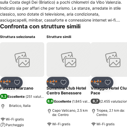
sulla Costa degli Dei (Briatico) a pochi chilometri da Vibo Valenzia.
Indicato sia per affari che per turismo. Le stanze, arredate in stile
classico, sono dotate di televisione, aria condizionata,
asciugacapelli, minibar, cassaforte e connessione internet wi-fi.
Confronta con strutture simili
Sono disponibili stanze per non fumatori ed è fornito il servizio di
lavanderia. Il ristorante dell'albergo presenta specialità della cucina
Struttura selezionata
Strutture simili
italiana e regionale. La prima colazione può essere servita anche in
camera. Fra i servizi offerti un bar, una sala biliardo, un patio, una
spiaggia attrezzata con ombrelloni e sdraio (a circa un chilometro di
distanza), una piscina scoperta attrezzata. Una sala convegni ed
una sala riunioni, attrezzate con apparecchiature multimediali,
consentono di svolgere incontri di lavoro. La reception attiva 24 ore
offre servizi di concierge ed è in grado anche di dare assistenza per
l'organizzazione di gite ed escursioni, comprese gite alle Isole Eolie.
Hotel
Hotel
Hotel
4 Stelle
4 Stelle
4 Stelle
Condividi
Aggiungi ai preferiti
Condividi
Aggiungi ai preferiti
Condividi
Aggiungi 
Palazzo Marzano
Sunshine Club Hotel
Villaggio Hotel Cl
Centro Benessere
Pace
9,2
Eccellente
(
251 valutazioni
)
8,6
6,7
Eccellente
(
1.845 valutazioni
(
)
2.455 valutazion
Briatico, Italia
Capo Vaticano, 2.5 km
Tropea, 2.1 km da:
da: Centro
Centro
Wi-Fi gratis
Wi-Fi gratis
Wi-Fi gratis
Parcheggio