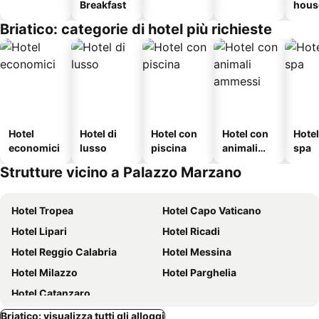
Breakfast
hous
Briatico: categorie di hotel più richieste
Hotel
Hotel di
Hotel con
Hotel con
Hote
economici
lusso
piscina
animali
spa
ammessi
Strutture vicino a Palazzo Marzano
Hotel Tropea
Hotel Capo Vaticano
Hotel Lipari
Hotel Ricadi
Hotel Reggio Calabria
Hotel Messina
Hotel Milazzo
Hotel Parghelia
Hotel Catanzaro
Briatico: visualizza tutti gli alloggi