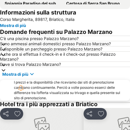
Spiaggia Paradiso del sub
Certosa di Serra San Bruno
Informazioni sulla struttura
Pizzo
Porto turistico
Corso Margherita, 89817, Briatico, Italia
Parco Archeologico Roccelletta di Borgia
Sagra della cipolla rossa di Tropea e del pesce azzurro
Mostra di più
Chiesa Santa Maria dell'Isola
Castello di Nicastro
Domande frequenti su Palazzo Marzano
Lido Tahiti
Lido Don Pedro
C'è una piscina presso Palazzo Marzano?
Sono ammessi animali domestici presso Palazzo Marzano?
Centro commerciale Due Mari
Castello Aragonese
È disponibile un parcheggio presso Palazzo Marzano?
El Sombrero
Duomo
A che ora si effettua il check-in e il check-out presso Palazzo
Marzano?
Castello
Dove si trova Palazzo Marzano?
Mostra di più
I prezzi e la disponibilità che riceviamo dai siti di prenotazione
cambiano continuamente. Perciò a volte possono esserci delle
differenze tra l’offerta visualizzata su trivago e quella presente sul
sito di prenotazione.
Hotel tra i più apprezzati a Briatico
Condividi
Aggiungi ai preferiti
Condividi
Aggiungi ai pr