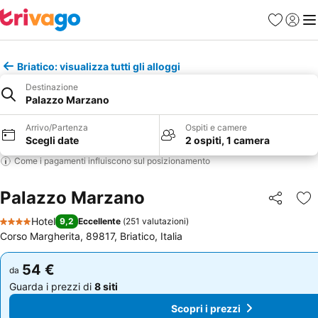
Preferiti
Accedi
Me
Briatico: visualizza tutti gli alloggi
Destinazione
Palazzo Marzano
Arrivo/Partenza
Ospiti e camere
Scegli date
2 ospiti, 1 camera
Come i pagamenti influiscono sul posizionamento
Palazzo Marzano
Condividi
Agg
Hotel
9,2
Eccellente
(
251 valutazioni
)
4 Stelle
Corso Margherita, 89817, Briatico, Italia
54 €
54 €
da
da
Guarda i prezzi di
8 siti
Guarda i prezzi di
8 siti
Scopri i prezzi
Scopri i prezzi