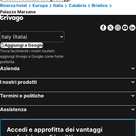
Ricerca hotel
Europa
Italia
Calabria
Briatico
Palazzo Marzano
Facebook
Twitter
Insta
Yo
Aggiungi a Google
Trova facilmente i nostri risultati:
aggiungi trivago a Google come fonte
preferita.
Azienda
I nostri prodotti
Termini e politiche
Assistenza
Accedi e approfitta dei vantaggi