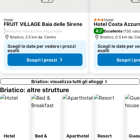
Hotel
Hotel
3 Stelle
FRUIT VILLAGE Baia delle Sirene
Hotel Costa Azzur
/
8,7
Nessuna valutazione disponibile
Eccellente
(
150 valu
Briatico, 2.5 km da: Centro
Briatico, 0.5 km da: Ce
Scegli le date per vedere i prezzi
Scegli le date per ve
esatti
esatti
Scopri i prezzi
Scopri i pr
Briatico: visualizza tutti gli alloggi
Briatico: altre strutture
Hotel
Bed &
Aparthotel
Resort
Gues