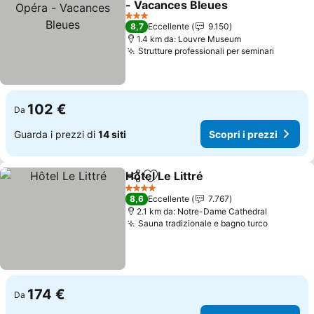
- Vacances Bleues
3 Stelle
8,7
Eccellente
9.150
1.4 km da: Louvre Museum
Strutture professionali per seminari
102 €
Da
Guarda i prezzi di
14 siti
Scopri i prezzi
Hôtel Le Littré
Condividi
Aggiungi ai preferiti
4 Stelle
8,6
Eccellente
7.767
2.1 km da: Notre-Dame Cathedral
Sauna tradizionale e bagno turco
174 €
Da