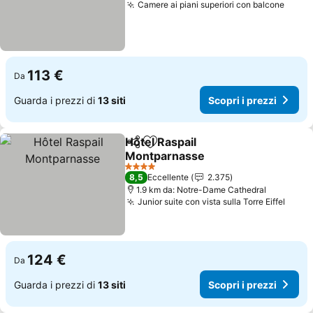
Camere ai piani superiori con balcone
113 €
Da
Guarda i prezzi di
13 siti
Scopri i prezzi
Hôtel Raspail
Condividi
Aggiungi ai preferiti
Montparnasse
4 Stelle
8,5
Eccellente
2.375
1.9 km da: Notre-Dame Cathedral
Junior suite con vista sulla Torre Eiffel
124 €
Da
Guarda i prezzi di
13 siti
Scopri i prezzi