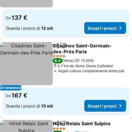
137 €
Da
Guarda i prezzi di
12 siti
Scopri i prezzi
Citadines Saint-Germain-
Condividi
Aggiungi ai preferiti
des-Prés Paris
4 Stelle
8,4
Ottima
13.509
0.7 km da: Notre-Dame Cathedral
Angoli cottura completamente attrezzati
Di tendenza
167 €
Da
Guarda i prezzi di
15 siti
Scopri i prezzi
Hôtel Relais Saint Sulpice
Condividi
Aggiungi ai preferiti
4 Stelle