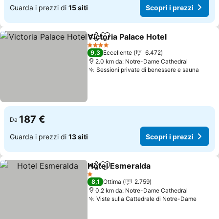
Guarda i prezzi di
15 siti
Scopri i prezzi
Victoria Palace Hotel
Condividi
Aggiungi ai preferiti
4 Stelle
9,3
Eccellente
6.472
2.0 km da: Notre-Dame Cathedral
Sessioni private di benessere e sauna
187 €
Da
Guarda i prezzi di
13 siti
Scopri i prezzi
Hotel Esmeralda
Condividi
Aggiungi ai preferiti
1 Stelle
8,1
Ottima
2.759
0.2 km da: Notre-Dame Cathedral
Viste sulla Cattedrale di Notre-Dame