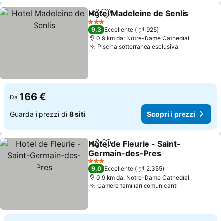
Hotel Madeleine de Senlis
Condividi
Aggiungi ai preferiti
3 Stelle
9,3
Eccellente
925
0.9 km da: Notre-Dame Cathedral
Piscina sotterranea esclusiva
166 €
Da
Guarda i prezzi di
8 siti
Scopri i prezzi
Hotel de Fleurie - Saint-
Condividi
Aggiungi ai preferiti
Germain-des-Pres
3 Stelle
9,0
Eccellente
2.355
0.9 km da: Notre-Dame Cathedral
Camere familiari comunicanti