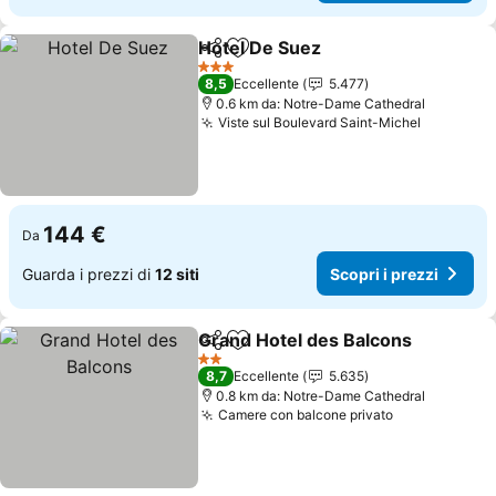
Hotel De Suez
Condividi
Aggiungi ai preferiti
3 Stelle
8,5
Eccellente
5.477
0.6 km da: Notre-Dame Cathedral
Viste sul Boulevard Saint-Michel
144 €
Da
Guarda i prezzi di
12 siti
Scopri i prezzi
Grand Hotel des Balcons
Condividi
Aggiungi ai preferiti
2 Stelle
8,7
Eccellente
5.635
0.8 km da: Notre-Dame Cathedral
Camere con balcone privato