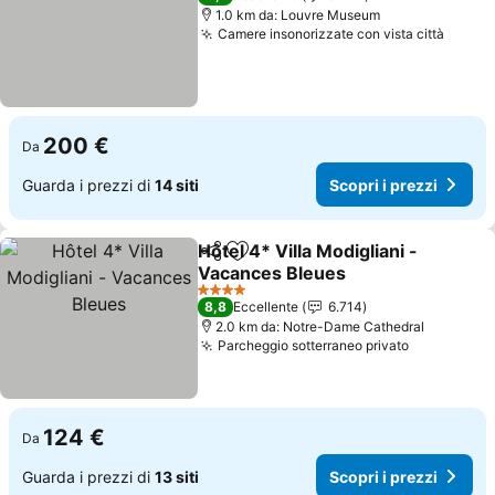
1.0 km da: Louvre Museum
Camere insonorizzate con vista città
200 €
Da
Guarda i prezzi di
14 siti
Scopri i prezzi
Hôtel 4* Villa Modigliani -
Condividi
Aggiungi ai preferiti
Vacances Bleues
4 Stelle
8,8
Eccellente
6.714
2.0 km da: Notre-Dame Cathedral
Parcheggio sotterraneo privato
124 €
Da
Guarda i prezzi di
13 siti
Scopri i prezzi