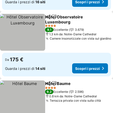
Guarda i prezzi di
16 siti
Scopri i prezzi
Hôtel Observatoire
Condividi
Aggiungi ai preferiti
Luxembourg
4 Stelle
9,1
Eccellente
3.679
1.3 km da: Notre-Dame Cathedral
Camere insonorizzate con vista sul giardino
175 €
Da
Guarda i prezzi di
14 siti
Scopri i prezzi
Hôtel Baume
Condividi
Aggiungi ai preferiti
4 Stelle
9,2
Eccellente
2.596
0.8 km da: Notre-Dame Cathedral
Terrazza privata con vista sulla città