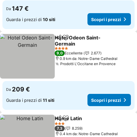
147 €
Da
Guarda i prezzi di
10 siti
Scopri i prezzi
Hotel Odeon Saint-
Condividi
Aggiungi ai preferiti
Germain
4 Stelle
9,0
Eccellente
2.677
0.9 km da: Notre-Dame Cathedral
Prodotti L'Occitane en Provence
209 €
Da
Guarda i prezzi di
11 siti
Scopri i prezzi
Home Latin
Condividi
Aggiungi ai preferiti
3 Stelle
7,3
8.259
0.4 km da: Notre-Dame Cathedral