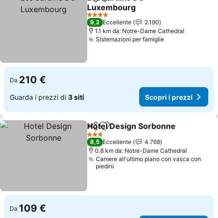
Condividi
Aggiungi ai preferiti
Luxembourg
4 Stelle
9,2
Eccellente
2.190
1.1 km da: Notre-Dame Cathedral
Sistemazioni per famiglie
210 €
Da
Guarda i prezzi di
3 siti
Scopri i prezzi
Hotel Design Sorbonne
Condividi
Aggiungi ai preferiti
3 Stelle
8,5
Eccellente
4.768
0.8 km da: Notre-Dame Cathedral
Camere all'ultimo piano con vasca con
piedini
109 €
Da