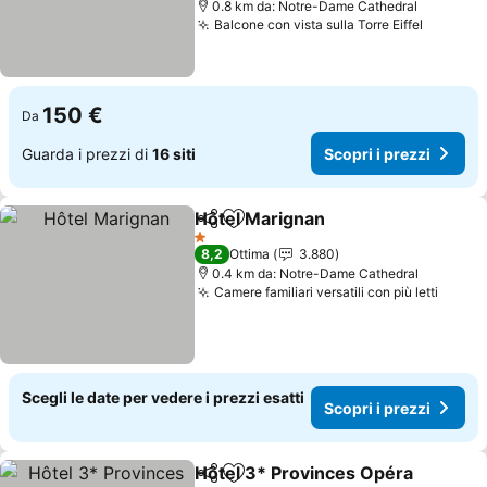
0.8 km da: Notre-Dame Cathedral
Balcone con vista sulla Torre Eiffel
150 €
Da
Guarda i prezzi di
16 siti
Scopri i prezzi
Hôtel Marignan
Condividi
Aggiungi ai preferiti
1 Stelle
8,2
Ottima
3.880
0.4 km da: Notre-Dame Cathedral
Camere familiari versatili con più letti
Scegli le date per vedere i prezzi esatti
Scopri i prezzi
Hôtel 3* Provinces Opéra
Condividi
Aggiungi ai preferiti