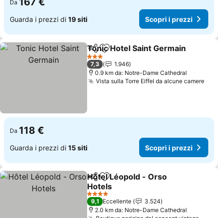
167 €
Da
Guarda i prezzi di
19 siti
Scopri i prezzi
Tonic Hotel Saint Germain
Condividi
Aggiungi ai preferiti
3 Stelle
7,3
1.946
0.9 km da: Notre-Dame Cathedral
Vista sulla Torre Eiffel da alcune camere
118 €
Da
Guarda i prezzi di
15 siti
Scopri i prezzi
Hôtel Léopold - Orso
Condividi
Aggiungi ai preferiti
Hotels
4 Stelle
9,1
Eccellente
3.524
2.0 km da: Notre-Dame Cathedral