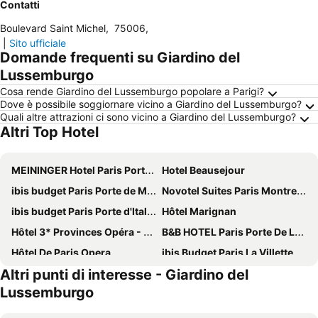
Contatti
Boulevard Saint Michel
,
75006
,
|
Sito ufficiale
Domande frequenti su Giardino del
Lussemburgo
Cosa rende Giardino del Lussemburgo popolare a Parigi?
Dove è possibile soggiornare vicino a Giardino del Lussemburgo?
Quali altre attrazioni ci sono vicino a Giardino del Lussemburgo?
Altri Top Hotel
MEININGER Hotel Paris Porte De Vincennes
Hotel Beausejour
ibis budget Paris Porte de Montmartre
Novotel Suites Paris Montreuil Vincennes
ibis budget Paris Porte d'Italie Ouest
Hôtel Marignan
Hôtel 3* Provinces Opéra - Vacances Bleues
B&B HOTEL Paris Porte De La Villette
Hôtel De Paris Opera
ibis Budget Paris La Villette 19ème
Altri punti di interesse - Giardino del
ibis budget Orly Chevilly Tram 7
Novotel Paris Centre Gare Montparnasse
Lussemburgo
hotelF1 Paris Porte de Châtillon
ibis Paris Tour Eiffel Cambronne 15ème
Au Royal Mad
Mercure Paris 19 Philharmonie La Villette