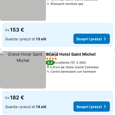
Rilassanti strutture spa
153 €
Da
Guarda i prezzi di
13 siti
Scopri i prezzi
Grand Hotel Saint Michel
Condividi
Aggiungi ai preferiti
4 Stelle
8,8
Eccellente
4.384
0.8 km da: Notre-Dame Cathedral
Centro benessere con hammam
182 €
Da
Guarda i prezzi di
14 siti
Scopri i prezzi