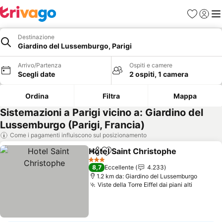
Preferiti
Accedi
Me
Destinazione
Giardino del Lussemburgo, Parigi
Arrivo/Partenza
Ospiti e camere
Scegli date
2 ospiti, 1 camera
Ordina
Filtra
Mappa
Sistemazioni a Parigi vicino a: Giardino del
Lussemburgo (Parigi, Francia)
Come i pagamenti influiscono sul posizionamento
Hotel Saint Christophe
Condividi
Aggiungi ai preferiti
3 Stelle
8,7
Eccellente
4.233
1.2 km da: Giardino del Lussemburgo
Viste della Torre Eiffel dai piani alti