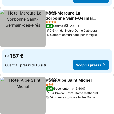
Hotel Mercure La
Condividi
Aggiungi ai preferiti
Sorbonne Saint-Germain-
des-Prés
4 Stelle
8,4
Ottima
2.491
0.6 km da: Notre-Dame Cathedral
Camere comunicanti per famiglie
187 €
Da
Guarda i prezzi di
13 siti
Scopri i prezzi
Hôtel Albe Saint Michel
Condividi
Aggiungi ai preferiti
3 Stelle
8,9
Eccellente
6.400
0.4 km da: Notre-Dame Cathedral
Vicinanza storica a Notre Dame