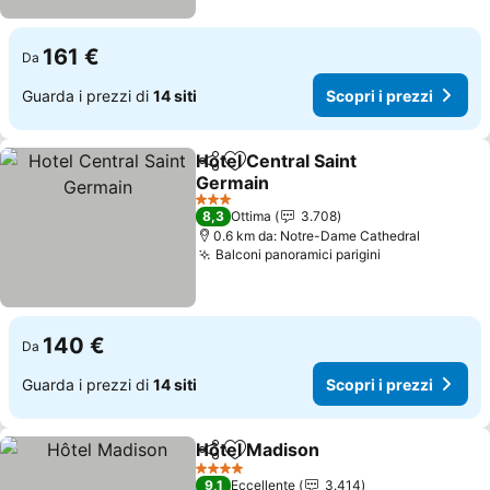
161 €
Da
Guarda i prezzi di
14 siti
Scopri i prezzi
Hotel Central Saint
Condividi
Aggiungi ai preferiti
Germain
3 Stelle
8,3
Ottima
3.708
0.6 km da: Notre-Dame Cathedral
Balconi panoramici parigini
140 €
Da
Guarda i prezzi di
14 siti
Scopri i prezzi
Hôtel Madison
Condividi
Aggiungi ai preferiti
4 Stelle
9,1
Eccellente
3.414