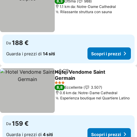
8,3
Ottima
988
1.1 km da: Notre-Dame Cathedral
Rilassante struttura con sauna
188 €
Da
Guarda i prezzi di
14 siti
Scopri i prezzi
Hotel Vendome Saint
Condividi
Aggiungi ai preferiti
Germain
3 Stelle
8,8
Eccellente
3.507
0.6 km da: Notre-Dame Cathedral
Esperienza boutique nel Quartiere Latino
159 €
Da
Guarda i prezzi di
4 siti
Scopri i prezzi