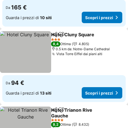
165 €
Da
Guarda i prezzi di
10 siti
Scopri i prezzi
Hotel Cluny Square
Condividi
Aggiungi ai preferiti
3 Stelle
8,4
Ottima
4.805
0.5 km da: Notre-Dame Cathedral
Vista Torre Eiffel dai piani alti
94 €
Da
Guarda i prezzi di
13 siti
Scopri i prezzi
Hotel Trianon Rive
Condividi
Aggiungi ai preferiti
Gauche
4 Stelle
8,2
Ottima
8.432