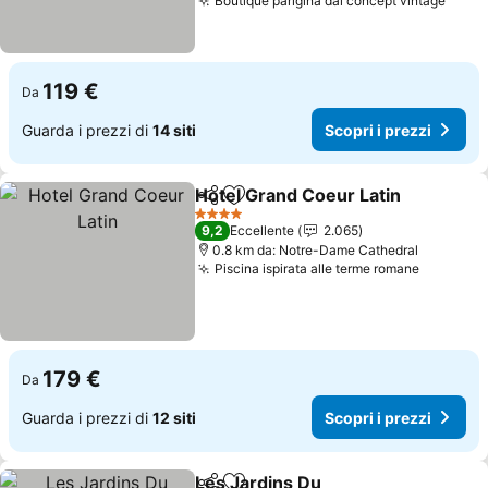
Boutique parigina dal concept vintage
119 €
Da
Guarda i prezzi di
14 siti
Scopri i prezzi
Hotel Grand Coeur Latin
Condividi
Aggiungi ai preferiti
4 Stelle
9,2
Eccellente
2.065
0.8 km da: Notre-Dame Cathedral
Piscina ispirata alle terme romane
179 €
Da
Guarda i prezzi di
12 siti
Scopri i prezzi
Les Jardins Du