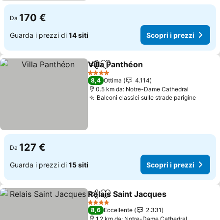
170 €
Da
Guarda i prezzi di
14 siti
Scopri i prezzi
Villa Panthéon
Condividi
Aggiungi ai preferiti
4 Stelle
8,4
Ottima
4.114
0.5 km da: Notre-Dame Cathedral
Balconi classici sulle strade parigine
127 €
Da
Guarda i prezzi di
15 siti
Scopri i prezzi
Relais Saint Jacques
Condividi
Aggiungi ai preferiti
4 Stelle
8,6
Eccellente
2.331
1.2 km da: Notre-Dame Cathedral