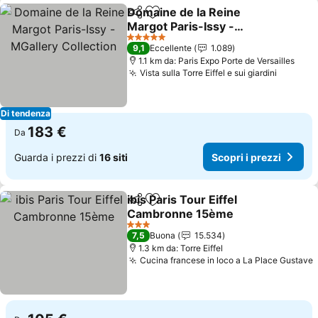
Domaine de la Reine
Condividi
Aggiungi ai preferiti
Margot Paris-Issy -
MGallery Collection
5 Stelle
9,1
Eccellente
1.089
1.1 km da: Paris Expo Porte de Versailles
Vista sulla Torre Eiffel e sui giardini
Di tendenza
183 €
Da
Guarda i prezzi di
16 siti
Scopri i prezzi
ibis Paris Tour Eiffel
Condividi
Aggiungi ai preferiti
Cambronne 15ème
3 Stelle
7,5
Buona
15.534
1.3 km da: Torre Eiffel
Cucina francese in loco a La Place Gustave