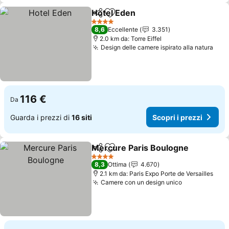
Hotel Eden
Condividi
Aggiungi ai preferiti
4 Stelle
8,6
Eccellente
3.351
2.0 km da: Torre Eiffel
Design delle camere ispirato alla natura
116 €
Da
Guarda i prezzi di
16 siti
Scopri i prezzi
Mercure Paris Boulogne
Condividi
Aggiungi ai preferiti
4 Stelle
8,3
Ottima
4.670
2.1 km da: Paris Expo Porte de Versailles
Camere con un design unico