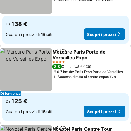
138 €
Da
Guarda i prezzi di
15 siti
Scopri i prezzi
Mercure Paris Porte de
Condividi
Aggiungi ai preferiti
Versailles Expo
4 Stelle
8,3
Ottima
6.035
0.7 km da: Paris Expo Porte de Versailles
Accesso diretto al centro espositivo
Di tendenza
125 €
Da
Guarda i prezzi di
15 siti
Scopri i prezzi
Novotel Paris Centre Tour