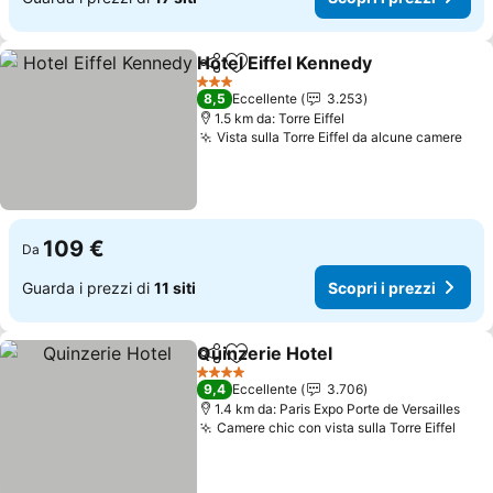
Hotel Eiffel Kennedy
Condividi
Aggiungi ai preferiti
3 Stelle
8,5
Eccellente
3.253
1.5 km da: Torre Eiffel
Vista sulla Torre Eiffel da alcune camere
109 €
Da
Guarda i prezzi di
11 siti
Scopri i prezzi
Quinzerie Hotel
Condividi
Aggiungi ai preferiti
4 Stelle
9,4
Eccellente
3.706
1.4 km da: Paris Expo Porte de Versailles
Camere chic con vista sulla Torre Eiffel