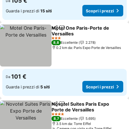
105 €
Da
Guarda i prezzi di
15 siti
Scopri i prezzi
Motel One Paris-Porte de
Condividi
Aggiungi ai preferiti
Versailles
3 Stelle
8,8
Eccellente
2.278
0.2 km da: Paris Expo Porte de Versailles
101 €
Da
Guarda i prezzi di
5 siti
Scopri i prezzi
Novotel Suites Paris Expo
Condividi
Aggiungi ai preferiti
Porte de Versailles
4 Stelle
8,7
Eccellente
5.695
3.5 km da: Torre Eiffel
Camere con vista sulla Torre Eiffel