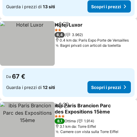
Guarda i prezzi di
13 siti
Scopri i prezzi
Hotel Luxor
Condividi
Aggiungi ai preferiti
2 Stelle
6,4
3.962
0.4 km da: Paris Expo Porte de Versailles
Bagni privati con articoli da toeletta
67 €
Da
Guarda i prezzi di
12 siti
Scopri i prezzi
ibis Paris Brancion Parc
Condividi
Aggiungi ai preferiti
des Expositions 15ème
3 Stelle
8,1
Ottima
1.914
3.1 km da: Torre Eiffel
Camere con vista sulla Torre Eiffel