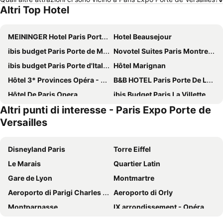
Altri Top Hotel
MEININGER Hotel Paris Porte De Vincennes
Hotel Beausejour
ibis budget Paris Porte de Montmartre
Novotel Suites Paris Montreuil Vincennes
ibis budget Paris Porte d'Italie Ouest
Hôtel Marignan
Hôtel 3* Provinces Opéra - Vacances Bleues
B&B HOTEL Paris Porte De La Villette
Hôtel De Paris Opera
ibis Budget Paris La Villette 19ème
Altri punti di interesse - Paris Expo Porte de
ibis budget Orly Chevilly Tram 7
Novotel Paris Centre Gare Montparnasse
Versailles
hotelF1 Paris Porte de Châtillon
ibis Paris Tour Eiffel Cambronne 15ème
Au Royal Mad
Mercure Paris 19 Philharmonie La Villette
Disneyland Paris
Torre Eiffel
Color Design Hotel
Hotel Chopin
Le Marais
Quartier Latin
Hotel Bellevue Paris Montmartre
Hotel Saint Christophe
Gare de Lyon
Montmartre
ibis Paris 17 Clichy-Batignolles
Grand Hotel de Paris
Aeroporto di Parigi Charles de Gaulle
Aeroporto di Orly
Blue Nights
Hôtel Rachel
Montparnasse
IX arrondissement - Opéra
Novotel Paris 17
Sure Hotel by Best Western Paris Gare du Nord
Champs-Élysées
Louvre Museum