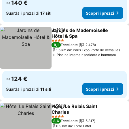
140 €
Da
Guarda i prezzi di
17 siti
Scopri i prezzi
Jardins de Mademoiselle
Condividi
Aggiungi ai preferiti
Hôtel & Spa
4 Stelle
9,1
Eccellente
2.478
1.5 km da: Paris Expo Porte de Versailles
Piscina interna riscaldata e hammam
124 €
Da
Guarda i prezzi di
11 siti
Scopri i prezzi
Hôtel Le Relais Saint
Condividi
Aggiungi ai preferiti
Charles
4 Stelle
8,6
Eccellente
5.817
0.9 km da: Torre Eiffel