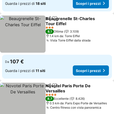
Guarda i prezzi di
18 siti
Scopri i prezzi
Beaugrenelle St-Charles
Condividi
Aggiungi ai preferiti
Tour Eiffel
3 Stelle
8,1
Ottima
3.109
1.4 km da: Torre Eiffel
Vista Torre Eiffel dalla strada
107 €
Da
Guarda i prezzi di
11 siti
Scopri i prezzi
Novotel Paris Porte De
Condividi
Aggiungi ai preferiti
Versailles
4 Stelle
8,7
Eccellente
8.426
0.5 km da: Paris Expo Porte de Versailles
Centro fitness con vista panoramica