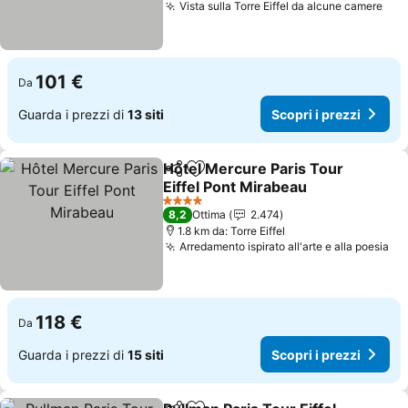
Vista sulla Torre Eiffel da alcune camere
101 €
Da
Guarda i prezzi di
13 siti
Scopri i prezzi
Hôtel Mercure Paris Tour
Condividi
Aggiungi ai preferiti
Eiffel Pont Mirabeau
4 Stelle
8,2
Ottima
2.474
1.8 km da: Torre Eiffel
Arredamento ispirato all'arte e alla poesia
118 €
Da
Guarda i prezzi di
15 siti
Scopri i prezzi