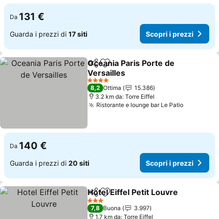
131 €
Da
Guarda i prezzi di
17 siti
Scopri i prezzi
Oceania Paris Porte de
Condividi
Aggiungi ai preferiti
Versailles
4 Stelle
8,2
Ottima
15.386
3.2 km da: Torre Eiffel
Ristorante e lounge bar Le Patio
140 €
Da
Guarda i prezzi di
20 siti
Scopri i prezzi
Hotel Eiffel Petit Louvre
Condividi
Aggiungi ai preferiti
3 Stelle
7,8
Buona
3.997
1.7 km da: Torre Eiffel