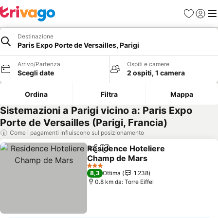
Preferiti
Accedi
Me
Destinazione
Paris Expo Porte de Versailles, Parigi
Arrivo/Partenza
Ospiti e camere
Scegli date
2 ospiti, 1 camera
Ordina
Filtra
Mappa
Sistemazioni a Parigi vicino a: Paris Expo
Porte de Versailles (Parigi, Francia)
Come i pagamenti influiscono sul posizionamento
Residence Hoteliere
Condividi
Aggiungi ai preferiti
Champ de Mars
3 Stelle
8,3
Ottima
1.238
0.8 km da: Torre Eiffel