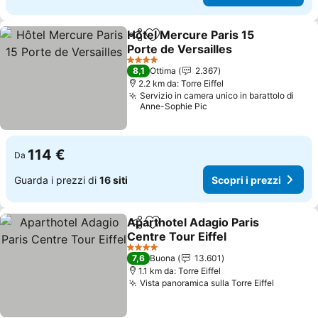
Hôtel Mercure Paris 15
Condividi
Aggiungi ai preferiti
Porte de Versailles
4 Stelle
8,1
Ottima
2.367
2.2 km da: Torre Eiffel
Servizio in camera unico in barattolo di
Anne-Sophie Pic
114 €
Da
Guarda i prezzi di
16 siti
Scopri i prezzi
Aparthotel Adagio Paris
Condividi
Aggiungi ai preferiti
Centre Tour Eiffel
4 Stelle
7,6
Buona
13.601
1.1 km da: Torre Eiffel
Vista panoramica sulla Torre Eiffel