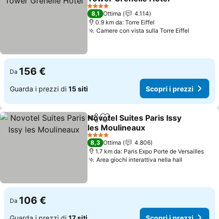
4 Stelle
8,1
Ottima
4.114
0.9 km da: Torre Eiffel
Camere con vista sulla Torre Eiffel
156 €
Da
Guarda i prezzi di
15 siti
Scopri i prezzi
Novotel Suites Paris Issy
Condividi
Aggiungi ai preferiti
les Moulineaux
4 Stelle
8,3
Ottima
4.806
1.7 km da: Paris Expo Porte de Versailles
Area giochi interattiva nella hall
106 €
Da
Guarda i prezzi di
17 siti
Scopri i prezzi