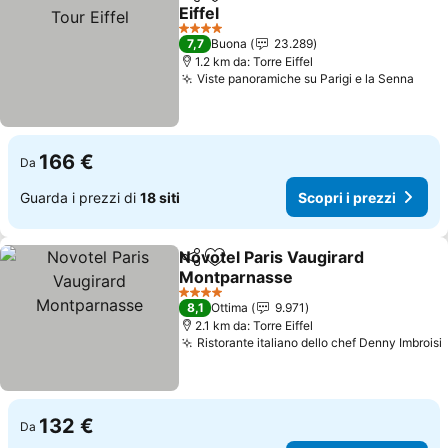
Condividi
Aggiungi ai preferiti
Eiffel
4 Stelle
7,7
Buona
23.289
1.2 km da: Torre Eiffel
Viste panoramiche su Parigi e la Senna
166 €
Da
Guarda i prezzi di
18 siti
Scopri i prezzi
Novotel Paris Vaugirard
Condividi
Aggiungi ai preferiti
Montparnasse
4 Stelle
8,1
Ottima
9.971
2.1 km da: Torre Eiffel
Ristorante italiano dello chef Denny Imbroisi
132 €
Da