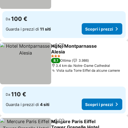
100 €
Da
Guarda i prezzi di
11 siti
Scopri i prezzi
Hotel Montparnasse
Condividi
Aggiungi ai preferiti
Alesia
3 Stelle
8,1
Ottima
3.986
3.4 km da: Notre-Dame Cathedral
Vista sulla Torre Eiffel da alcune camere
110 €
Da
Guarda i prezzi di
4 siti
Scopri i prezzi
Mercure Paris Eiffel
Condividi
Aggiungi ai preferiti
Tower Grenelle Hotel