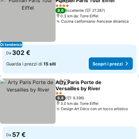
Pullman Paris Tour Eiffel
Condividi
Aggiungi ai preferiti
4 Stelle
8,6
Eccellente
27.287
0.3 km da: Torre Eiffel
Cucina californiana-francese dinamica
Di tendenza
302 €
Da
Guarda i prezzi di
15 siti
Scopri i prezzi
Arty Paris Porte de
Condividi
Aggiungi ai preferiti
Versailles by River
2 Stelle
6,8
9.396
3.0 km da: Torre Eiffel
Design Art Déco con un tocco artistico
57 €
Da