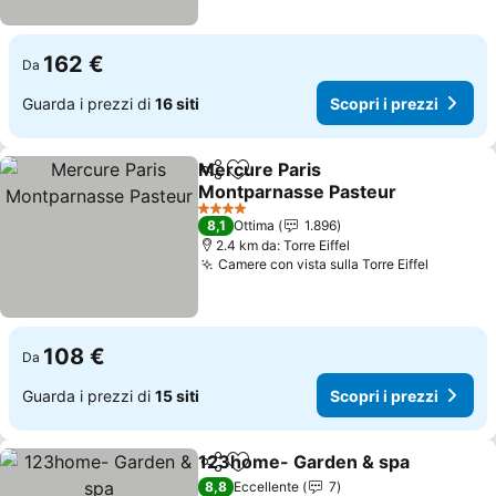
162 €
Da
Guarda i prezzi di
16 siti
Scopri i prezzi
Mercure Paris
Condividi
Aggiungi ai preferiti
Montparnasse Pasteur
4 Stelle
8,1
Ottima
1.896
2.4 km da: Torre Eiffel
Camere con vista sulla Torre Eiffel
108 €
Da
Guarda i prezzi di
15 siti
Scopri i prezzi
123home- Garden & spa
Condividi
Aggiungi ai preferiti
8,8
Eccellente
7