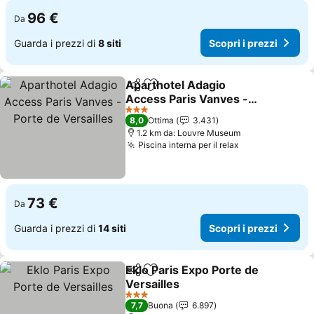
96 €
Da
Guarda i prezzi di
8 siti
Scopri i prezzi
Aparthotel Adagio
Condividi
Aggiungi ai preferiti
Access Paris Vanves -
Porte de Versailles
3 Stelle
8,0
Ottima
3.431
1.2 km da: Louvre Museum
Piscina interna per il relax
73 €
Da
Guarda i prezzi di
14 siti
Scopri i prezzi
Eklo Paris Expo Porte de
Condividi
Aggiungi ai preferiti
Versailles
3 Stelle
7,7
Buona
6.897