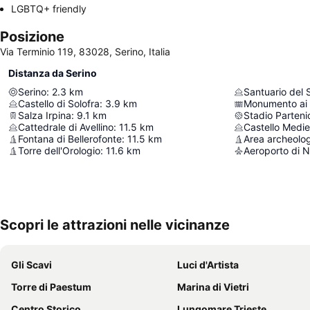
LGBTQ+ friendly
Posizione
Via Terminio 119, 83028, Serino, Italia
Distanza da Serino
Serino
:
2.3
km
Santuario del 
Castello di Solofra
:
3.9
km
Monumento ai 
Salza Irpina
:
9.1
km
Stadio Parten
Cattedrale di Avellino
:
11.5
km
Fontana di Bellerofonte
:
11.5
km
Torre dell'Orologio
:
11.6
km
Aeroporto di 
Scopri le attrazioni nelle vicinanze
Gli Scavi
Luci d'Artista
Torre di Paestum
Marina di Vietri
Centro Storico
Lungomare Trieste