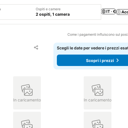
a
Ospiti e camere
IT · €
Ac
2 ospiti, 1 camera
Come i pagamenti influiscono sul pos
Aggiungi ai preferiti
Scegli le date per vedere i prezzi esat
Condividi
Scopri i prezzi
In caricamento
In caricamento