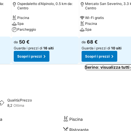
da:
Ospedaletto d'Alpinolo, 0.5 km da:
Mercato San Severino, 3.3 
Centro
Centro
Piscina
Wi-Fi gratis
Spa
Piscina
Parcheggio
Spa
50 €
68 €
da
da
Guarda i prezzi di
16 siti
Guarda i prezzi di
10 siti
Scopri i prezzi
Scopri i prezzi
Serino: visualizza tutti 
Qualità/Prezzo
8,2
Ottima
ra
Piscina
Ristorante