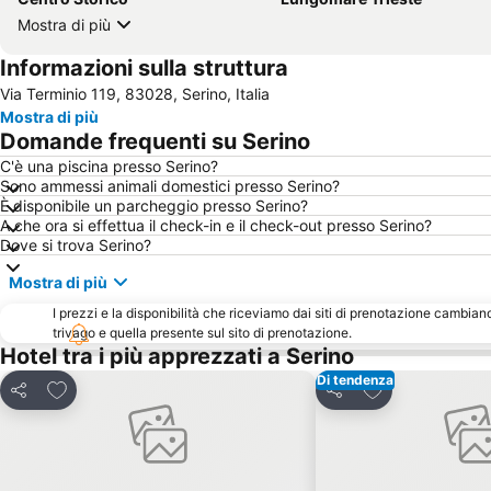
Mostra di più
Informazioni sulla struttura
Via Terminio 119, 83028, Serino, Italia
Mostra di più
Domande frequenti su Serino
C'è una piscina presso Serino?
Sono ammessi animali domestici presso Serino?
È disponibile un parcheggio presso Serino?
A che ora si effettua il check-in e il check-out presso Serino?
Dove si trova Serino?
Mostra di più
I prezzi e la disponibilità che riceviamo dai siti di prenotazione cambian
trivago e quella presente sul sito di prenotazione.
Hotel tra i più apprezzati a Serino
Di tendenza
Aggiungi ai preferiti
Aggiungi ai pref
Condividi
Condividi