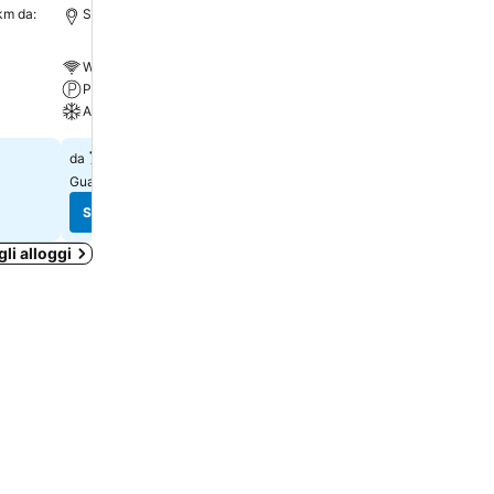
km da:
Salerno, 3.0 km da: Centro
Avellino, 4.1 km da: Cent
Wi-Fi gratis
Wi-Fi gratis
Parcheggio
Piscina
A/C
Spa
75 €
105 €
da
da
Guarda i prezzi di
2 siti
Guarda i prezzi di
2 siti
Scopri i prezzi
Scopri i prezzi
gli alloggi