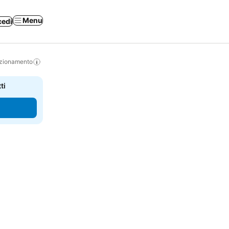
Menu
cedi
izionamento
ti