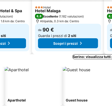
Hotel
3 Stelle
3 S
Hotel & Spa
Hotel Malaga
Ho
8,8
8,
lutazioni
)
Eccellente
(
1.182 valutazioni
)
 1.6 km da: Centro
Atripalda, 0.3 km da: Centro
90 €
da
d
 siti
Guarda i prezzi di
2 siti
G
ezzi
Scopri i prezzi
Serino: visualizza tutti 
Aparthotel
Guest house