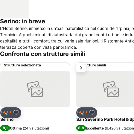
Serino: in breve
L’Hotel Serino, immerso in un’oasi naturalistica nel cuore dell’Irpinia, 
Terminio. A pochi minuti di autostrada dai grandi centri urbani e industriali della Campania, offre al turismo di piacere e a quello di affari una perfetta
ospitalità e tutti i comfort, tra cui varie sale riunioni. Il Ristorante Antica Osteria o'Calabriasuotto serve la migliore cucina tradizionale locale sulla
terrazza coperta con vista panoramica.
Confronta con strutture simili
Struttura selezionata
Strutture simili
successivo
Aggiungi ai preferiti
Aggiungi ai preferiti
Hotel
Hotel
4 Stelle
4 Stelle
Condividi
Condividi
Serino
San Severino Park Hotel & S
8,1
8,8
Ottima
(
24 valutazioni
)
Eccellente
(
6.426 valutazion