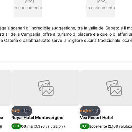
In caricamento
In caricamento
regala scenari di incredibile suggestione, tra la valle del Sabato e il m
Aggiungi ai preferiti
Aggiungi ai preferi
Hotel
Hotel
3 Stelle
4 Stelle
Condividi
Condividi
pa
Royal Hotel Montevergine
Vea Resort Hotel
8,3
8,6
i
)
Ottima
(
3.396 valutazioni
)
Eccellente
(
2.108 valutaz