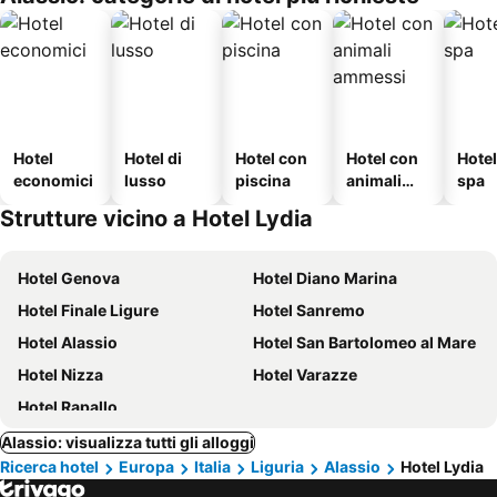
Hotel
Hotel di
Hotel con
Hotel con
Hote
economici
lusso
piscina
animali
spa
ammessi
Strutture vicino a Hotel Lydia
Hotel Genova
Hotel Diano Marina
Hotel Finale Ligure
Hotel Sanremo
Hotel Alassio
Hotel San Bartolomeo al Mare
Hotel Nizza
Hotel Varazze
Hotel Rapallo
Alassio: visualizza tutti gli alloggi
Ricerca hotel
Europa
Italia
Liguria
Alassio
Hotel Lydia