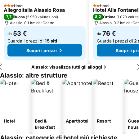
Hotel
Hotel
Baia Azzurra
Fornaci
3 Stelle
2 Stelle
Allegroitalia Alassio Rosa
Hotel Alla Fontanel
Lido Scogliera
Monesi di Triora
7,7
8,2
Buona
(
2.959 valutazioni
)
Ottima
(
1.079 valuta
Alassio, 0.1 km da: Centro
Alassio, 0.2 km da: Ce
Marina di San Lorenzo
Portosole
53 €
76 €
Lungomare Argentina
da
Vecchia Darsena
da
Guarda i prezzi di
15 siti
Guarda i prezzi di
2 
Scopri i prezzi
Scopri i pr
Alassio: visualizza tutti gli alloggi
Alassio: altre strutture
Hotel
Bed &
Aparthotel
Resort
Gues
Breakfast
hous
Alassio: categorie di hotel più richieste