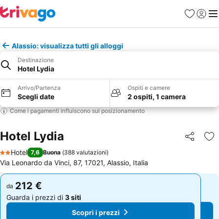
Preferiti
Accedi
Me
Alassio: visualizza tutti gli alloggi
Destinazione
Hotel Lydia
Arrivo/Partenza
Ospiti e camere
Scegli date
2 ospiti, 1 camera
Come i pagamenti influiscono sul posizionamento
Hotel Lydia
Condividi
Agg
Hotel
7,6
Buona
(
388 valutazioni
)
2 Stelle
Via Leonardo da Vinci, 87, 17021, Alassio, Italia
212 €
212 €
da
da
Guarda i prezzi di
3 siti
Guarda i prezzi di
3 siti
Scopri i prezzi
Scopri i prezzi