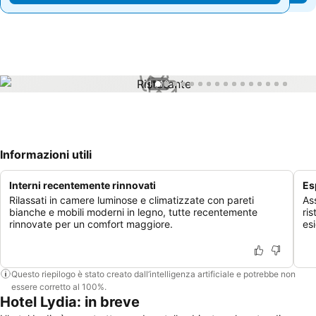
1 / 16
Informazioni utili
Interni recentemente rinnovati
Es
Rilassati in camere luminose e climatizzate con pareti
As
bianche e mobili moderni in legno, tutte recentemente
ris
rinnovate per un comfort maggiore.
es
Questo riepilogo è stato creato dall’intelligenza artificiale e potrebbe non
essere corretto al 100%.
Hotel Lydia: in breve