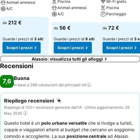
Piscina
Wi-Fi gratis
Animali ammessi
Animali ammessi
Piscina
A/C
A/C
Parcheggio
Scopri i prezzi
212 €
da
Scopri i prezzi
Scopri i prezzi
56 €
72 €
da
da
Guarda i prezzi di
3 siti
Guarda i prezzi di
8 siti
Guarda i prezzi di
3 s
Scopri i prezzi
Scopri i prezzi
Scopri i prezzi
Alassio: visualizza tutti gli alloggi
Recensioni
Buona
7,6
in base a 388 valutazioni dai principali
siti
Riepilogo recensioni
Riepilogo di 100+ recensioni generato dall'IA · Ultimo aggiornamento: 29
May 2026
Questo hotel è un
polo urbano versatile
che si rivolge a turisti,
coppie e viaggiatori attenti al budget che cercano un soggiorno
comodo e accogliente. La sua
posizione centrale
ad Alassio