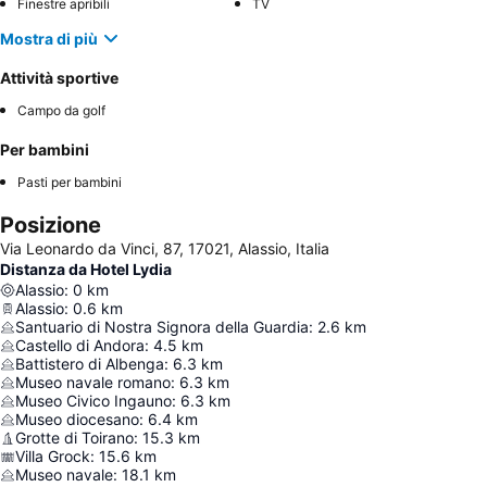
Finestre apribili
TV
Mostra di più
Attività sportive
Campo da golf
Per bambini
Pasti per bambini
Posizione
Via Leonardo da Vinci, 87, 17021, Alassio, Italia
Distanza da Hotel Lydia
Alassio
:
0
km
Alassio
:
0.6
km
Santuario di Nostra Signora della Guardia
:
2.6
km
Castello di Andora
:
4.5
km
Battistero di Albenga
:
6.3
km
Museo navale romano
:
6.3
km
Museo Civico Ingauno
:
6.3
km
Museo diocesano
:
6.4
km
Grotte di Toirano
:
15.3
km
Villa Grock
:
15.6
km
Museo navale
:
18.1
km