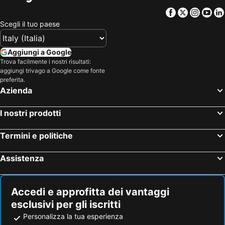
Facebook
Twitter
Insta
Yo
Scegli il tuo paese
Aggiungi a Google
Trova facilmente i nostri risultati:
aggiungi trivago a Google come fonte
preferita.
Azienda
I nostri prodotti
Termini e politiche
Assistenza
Accedi e approfitta dei vantaggi
esclusivi per gli iscritti
Personalizza la tua esperienza