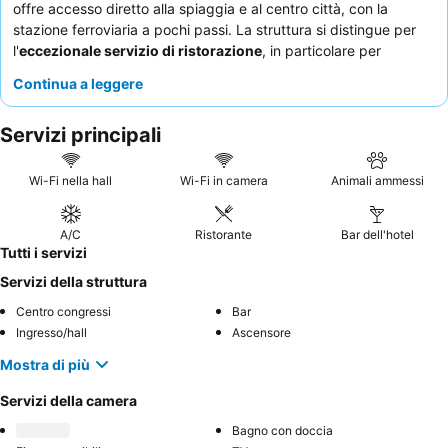
offre accesso diretto alla spiaggia e al centro città, con la
stazione ferroviaria a pochi passi. La struttura si distingue per
l'
eccezionale servizio di ristorazione
, in particolare per
l'apprezzata colazione a buffet e le vantaggiose opzioni di
Continua a leggere
mezza pensione. Gli ospiti sottolineano costantemente lo
staff
cordiale e attento
, che crea un'atmosfera familiare. Per
Servizi principali
un'esperienza più tranquilla, si consiglia di richiedere una
camera non affacciata sulla strada.
Wi-Fi nella hall
Wi-Fi in camera
Animali ammessi
A/C
Ristorante
Bar dell'hotel
Tutti i servizi
Servizi della struttura
Centro congressi
Bar
Ingresso/hall
Ascensore
Mostra di più
Servizi della camera
Bagno con doccia