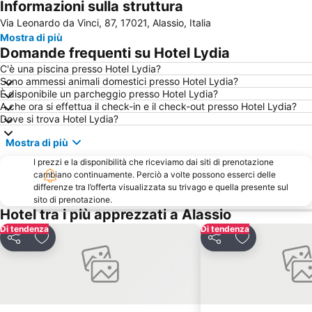
Informazioni sulla struttura
Pista Ciclabile
Lido di Loano
Via Leonardo da Vinci, 87, 17021, Alassio, Italia
Lido Spotorno
Stazione Ferroviaria San Remo
Mostra di più
Festival di Sanremo
Artesina
Domande frequenti su Hotel Lydia
Bergeggi Lido
Spiaggia di Albissola
C'è una piscina presso Hotel Lydia?
Sono ammessi animali domestici presso Hotel Lydia?
Lido di Noli
Casinò di Sanremo
È disponibile un parcheggio presso Hotel Lydia?
Bordighera Lido
Varigotti
A che ora si effettua il check-in e il check-out presso Hotel Lydia?
Dove si trova Hotel Lydia?
Stazione di Alassio
Finalpia
Mostra di più
Celle Ligure Ponente
Borgo di Bussana Vecchia
I prezzi e la disponibilità che riceviamo dai siti di prenotazione
Lido Albisola Superiore
Viola St Gréé
cambiano continuamente. Perciò a volte possono esserci delle
Sanremo in fiore
Borgo di Noli
differenze tra l’offerta visualizzata su trivago e quella presente sul
sito di prenotazione.
Parco Acquatico le Caravelle
Litorale
Hotel tra i più apprezzati a Alassio
Spiaggia di Finalmarina
Budello di Alassio
Di tendenza
Di tendenza
Condividi
Aggiungi ai preferiti
Condividi
Aggiungi ai pr
Celle Ligure Levante
Lungomare delle Nazioni
Borgo Antico di Borgio Verezzi
Stabilimento Balneare Istituto San Giuseppe
Lago di Osiglia
Basilica di San Maurizio
Porto
Centro Storico