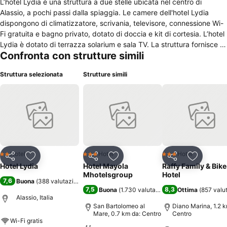
L’hotel Lydia è una struttura a due stelle ubicata nel centro di
Alassio, a pochi passi dalla spiaggia. Le camere dell'hotel Lydia
dispongono di climatizzatore, scrivania, televisore, connessione Wi-
Fi gratuita e bagno privato, dotato di doccia e kit di cortesia. L’hotel
Lydia è dotato di terrazza solarium e sala TV. La struttura fornisce il
Confronta con strutture simili
servizio di deposito bagagli e mette a disposizione delle cassette di
sicurezza. La rete Wi-Fi è presente in tutte le aree dell'albergo. La
Struttura selezionata
Strutture simili
colazione a buffet è compresa nel prezzo del pernottamento. La
struttura ospita un bar e un ristorante che propone piatti della
cucina mediterranea. L’hotel Lydia dista tre minuti a piedi dal mare. Il
celebre Muretto si può raggiungere con una passeggiata di nove
minuti. I Giardini di Villa della Pergola sono a 1,5 km, il Santuario della
Madonna della Guardia a otto km. La stazione ferroviaria si trova a
650 m.
Hotel
Hotel
Hotel
2 Stelle
3 Stelle
3 Stelle
Condividi
Aggiungi ai preferiti
Condividi
Aggiungi ai preferiti
Condividi
Aggiungi 
Hotel Lydia
Hotel Mayola
Raffy Family & Bike
Mhotelsgroup
Hotel
7,6
Buona
(
388 valutazioni
)
7,5
8,3
Buona
(
1.730 valutazioni
)
Ottima
(
857 valu
Alassio, Italia
San Bartolomeo al
Diano Marina, 1.2 k
Mare, 0.7 km da: Centro
Centro
Wi-Fi gratis