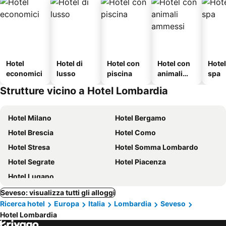
Hotel
Hotel di
Hotel con
Hotel con
Hote
economici
lusso
piscina
animali
spa
ammessi
Strutture vicino a Hotel Lombardia
Hotel Milano
Hotel Bergamo
Hotel Brescia
Hotel Como
Hotel Stresa
Hotel Somma Lombardo
Hotel Segrate
Hotel Piacenza
Hotel Lugano
Seveso: visualizza tutti gli alloggi
Ricerca hotel
Europa
Italia
Lombardia
Seveso
Hotel Lombardia