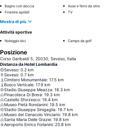
Bagno con doccia
Asse e ferro da stiro
Finestre apribili
TV
Mostra di più
Attività sportive
Noleggio bici
Campo da golf
Posizione
Corso Garibaldi 5, 20030, Seveso, Italia
Distanza da Hotel Lombardia
Seveso
:
0.2
km
Seveso
:
0.7
km
Cimitero Monumentale
:
17.5
km
Bosco Verticale
:
17.9
km
Stadio Giuseppe Meazza
:
18.3
km
Pinacoteca Di Brera
:
19.3
km
Castello Sforzesco
:
19.4
km
Museo Pietà Rondanini
:
19.5
km
Stadio Giuseppe Sinigaglia
:
19.7
km
Museo del Cenacolo Vinciano
:
19.8
km
Santa Maria Delle Grazie
:
19.8
km
Aeroporto Enrico Forlanini
:
23.8
km