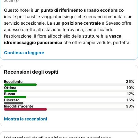
2026
Questo hotel è un
punto di riferimento urbano economico
ideale per turisti e viaggiatori singoli che cercano comodità e un
servizio eccezionale. La sua
posizione centrale
a Seveso offre
accesso diretto alla stazione ferroviaria, semplificando
l'esplorazione. Il fiore all'occhiello delle strutture è la
vasca
idromassaggio panoramica
che offre ampie vedute, perfetta
per rilassarsi dopo una giornata di visite turistiche. Gli ospiti
Continua a leggere
lodano costantemente il
personale cordiale e professionale
che si impegna al massimo e, sebbene la colazione possa
essere limitata, l'ospitalità generale risplende. Per un'esperienza
Recensioni degli ospiti
più tranquilla, si consiglia di richiedere una camera lontana dalla
zona della reception.
Eccellente
25
%
Ottima
10
%
Buona
17
%
Discreto
15
%
Insoddisfacente
33
%
Mostra le recensioni