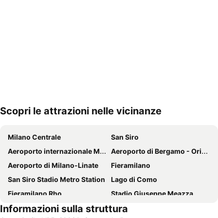
Scopri le attrazioni nelle vicinanze
Espandi mappa
Milano Centrale
San Siro
Aeroporto internazionale Milano Malpensa “Silvio Berlusconi”
Aeroporto di Bergamo - Orio al Serio
Aeroporto di Milano-Linate
Fieramilano
San Siro Stadio Metro Station
Lago di Como
Fieramilano Rho
Stadio Giuseppe Meazza
Informazioni sulla struttura
Duomo di Milano
Navigli