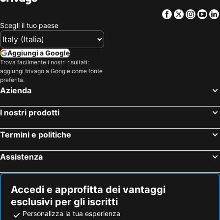
Facebook
Twitter
Insta
Yo
Scegli il tuo paese
Aggiungi a Google
Trova facilmente i nostri risultati:
aggiungi trivago a Google come fonte
preferita.
Azienda
I nostri prodotti
Termini e politiche
Assistenza
Accedi e approfitta dei vantaggi
esclusivi per gli iscritti
Personalizza la tua esperienza