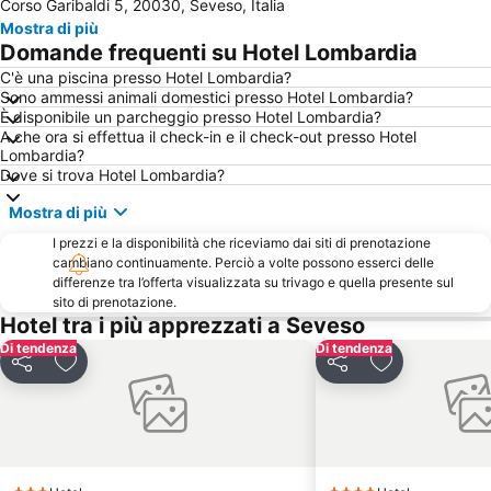
Corso Garibaldi 5, 20030, Seveso, Italia
Piazza del Duomo
Minitalia Leolandia Park
Mostra di più
Ospedale San Raffaele
Porta Romana
Domande frequenti su Hotel Lombardia
Città Studi
San Siro Ippodromo Metro Station
C'è una piscina presso Hotel Lombardia?
Sono ammessi animali domestici presso Hotel Lombardia?
Bicocca
Centro storico
È disponibile un parcheggio presso Hotel Lombardia?
Brera
Stazione di Bergamo
A che ora si effettua il check-in e il check-out presso Hotel
Lombardia?
Autodromo Nazionale Monza
Bergamo Città Alta
Dove si trova Hotel Lombardia?
Mediolanum Forum
Stazione di Porta Garibaldi
Mostra di più
Niguarda
Piani di Bobbio - Valtorta
I prezzi e la disponibilità che riceviamo dai siti di prenotazione
Porta Venezia
Porta Garibaldi
cambiano continuamente. Perciò a volte possono esserci delle
differenze tra l’offerta visualizzata su trivago e quella presente sul
Lambrate
Corso Buenos Aires
sito di prenotazione.
Hotel tra i più apprezzati a Seveso
Assago Milanofiori Forum Metro Station
Lampugnano
Di tendenza
Di tendenza
Ospedale Niguarda
Teatro degli Arcimboldi
Condividi
Aggiungi ai preferiti
Condividi
Aggiungi ai pr
Bovisa
Teatro dal Verme
Teatro alla Scala
Acquaworld
Isola
Porta Genova
Loreto
Rogoredo