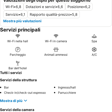
Valutazioni degli ospiti per questo soggiorno
Wi-Fi
•
6,8
Dotazioni e servizi
•
6,6
Posizione
•
6,2
Servizio
•
6,1
Rapporto qualità-prezzo
•
5,8
Mostra più valutazioni
Servizi principali
Wi-Fi nella hall
Wi-Fi in camera
Spa
Parcheggio
Animali ammessi
A/C
Bar dell'hotel
Tutti i servizi
Servizi della struttura
Bar
Ingresso/hall
Check-in/check-out espresso
Parrucchiere
Mostra di più
Servizi della camera