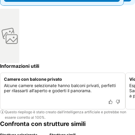
Informazioni utili
Camere con balcone privato
Vic
Alcune camere selezionate hanno balconi privati, perfetti
Esp
per rilassarti all'aperto e goderti il panorama.
San
a p
Questo riepilogo è stato creato dall’intelligenza artificiale e potrebbe non
essere corretto al 100%.
Confronta con strutture simili
Struttura selezionata
Strutture simili