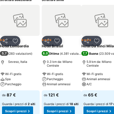
Hotel
Hotel
Hotel
2 Stelle
4 Stelle
4 Stelle
Condividi
Aggiungi ai preferiti
Condividi
Aggiungi ai preferiti
Condividi
Aggiungi 
Hotel Lombardia
Hotel Bristol
Hotel Da Vinci Mil
5,7
8,0
7,7
(
283 valutazioni
)
Ottima
(
4.381 valutazioni
)
Buona
(
23.509 va
Seveso, Italia
0.3 km da: Milano
5.9 km da: Milano
Centrale
Centrale
Wi-Fi gratis
Wi-Fi gratis
Wi-Fi gratis
Spa
Parcheggio
Animali ammessi
Parcheggio
Animali ammessi
A/C
87 €
121 €
65 €
da
da
da
Guarda i prezzi di
2 siti
Guarda i prezzi di
18 siti
Guarda i prezzi di
17 
Scopri i prezzi
Scopri i prezzi
Scopri i prezzi