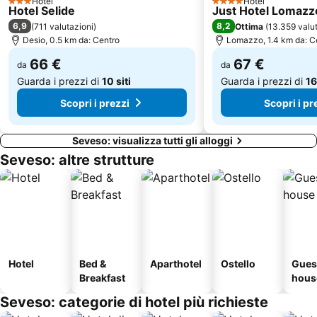
Hotel
Hotel
3 Stelle
4 Stelle
Hotel Selide
Just Hotel Lomazz
Via Montenapoleone
Parco Sempione
6,9
8,2
(
711 valutazioni
)
Ottima
(
13.359 valu
Rho Fiera Metro Station
Sant'Ambrogio
Desio, 0.5 km da: Centro
Lomazzo, 1.4 km da: C
Forlanini
Novegro
66 €
67 €
da
da
Guarda i prezzi di
10 siti
Guarda i prezzi di
16
Scopri i prezzi
Scopri i pr
Seveso: visualizza tutti gli alloggi
Seveso: altre strutture
Hotel
Bed &
Aparthotel
Ostello
Gues
Breakfast
hous
Seveso: categorie di hotel più richieste