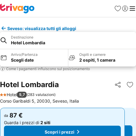
Preferiti
Accedi
Me
Seveso: visualizza tutti gli alloggi
Destinazione
Hotel Lombardia
Arrivo/Partenza
Ospiti e camere
Scegli date
2 ospiti, 1 camera
Come i pagamenti influiscono sul posizionamento
Hotel Lombardia
Condividi
Agg
Hotel
5,7
(
283 valutazioni
)
2 Stelle
Corso Garibaldi 5, 20030, Seveso, Italia
87 €
87 €
da
da
Guarda i prezzi di
2 siti
Guarda i prezzi di
2 siti
Scopri i prezzi
Scopri i prezzi