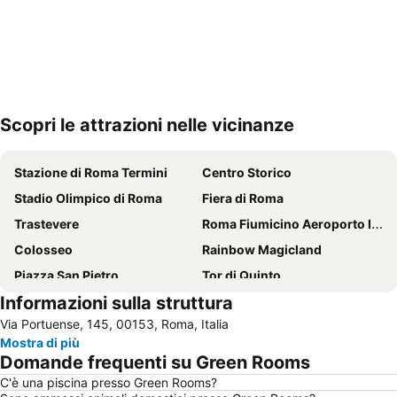
Scopri le attrazioni nelle vicinanze
Espandi mappa
Stazione di Roma Termini
Centro Storico
Stadio Olimpico di Roma
Fiera di Roma
Trastevere
Roma Fiumicino Aeroporto Internazionale Leonardo da Vinci
Colosseo
Rainbow Magicland
Piazza San Pietro
Tor di Quinto
Informazioni sulla struttura
Zoomarine
Metropolitana di Roma
Via Portuense, 145, 00153, Roma, Italia
Policlinico Gemelli
Ostia
Mostra di più
Prati
Piazza di Spagna e Scalinata di Trinità dei Monti
Domande frequenti su Green Rooms
Stazione Tiburtina
Tiburtina
C'è una piscina presso Green Rooms?