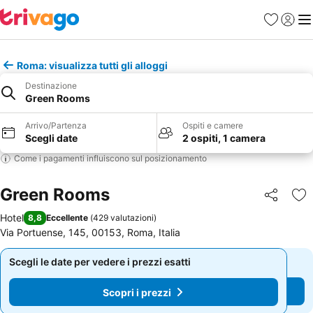
Preferiti
Accedi
Me
Roma: visualizza tutti gli alloggi
Destinazione
Green Rooms
Arrivo/Partenza
Ospiti e camere
Scegli date
2 ospiti, 1 camera
Come i pagamenti influiscono sul posizionamento
Green Rooms
Condividi
Agg
Hotel
8,8
Eccellente
(
429 valutazioni
)
Via Portuense, 145, 00153, Roma, Italia
Scegli le date per vedere i prezzi esatti
Scegli le date per vedere i prezzi esatti
Scopri i prezzi
Scopri i prezzi