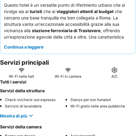
Questo hotel è un versatile punto di riferimento urbano che si
rivolge sia ai
turisti
che ai
viaggiatori attenti al budget
che
cercano una base tranquilla ma ben collegata a Roma. La
struttura vanta un'eccezionale accessibilità grazie alla sua
vicinanza alla
stazione ferroviaria di Trastevere
, offrendo
un'esplorazione agevole della città e oltre. Una caratteristica
degna di nota è la
cucina in comune
, che offre agli ospiti la
Continua a leggere
comodità di preparare i propri pasti. Gli ospiti lodano
costantemente il
servizio attento e reattivo
del team dell'hotel,
Servizi principali
sempre pronto ad assistere. Per un soggiorno più tranquillo, si
consiglia di richiedere una camera con vista sul giardino.
Wi-Fi nella hall
Wi-Fi in camera
A/C
Tutti i servizi
Servizi della struttura
Check-in/check-out espresso
Stanze per non fumatori
Servizio di lavanderia
Wi-Fi gratis nelle aree pubbliche
Mostra di più
Servizi della camera
Bagno con doccia
Asciugacapelli