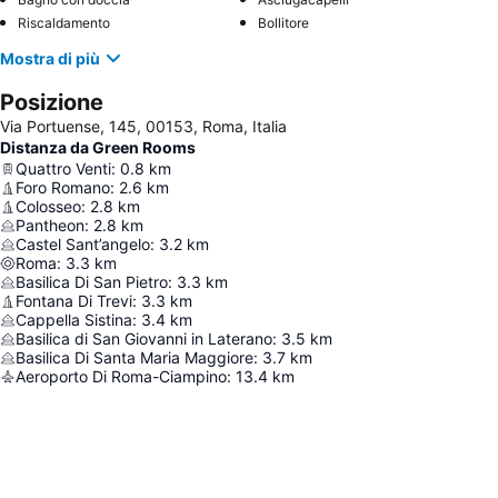
Riscaldamento
Bollitore
Mostra di più
Posizione
Via Portuense, 145, 00153, Roma, Italia
Distanza da Green Rooms
Quattro Venti
:
0.8
km
Foro Romano
:
2.6
km
Colosseo
:
2.8
km
Pantheon
:
2.8
km
Castel Sant’angelo
:
3.2
km
Roma
:
3.3
km
Basilica Di San Pietro
:
3.3
km
Fontana Di Trevi
:
3.3
km
Cappella Sistina
:
3.4
km
Basilica di San Giovanni in Laterano
:
3.5
km
Basilica Di Santa Maria Maggiore
:
3.7
km
Aeroporto Di Roma-Ciampino
:
13.4
km