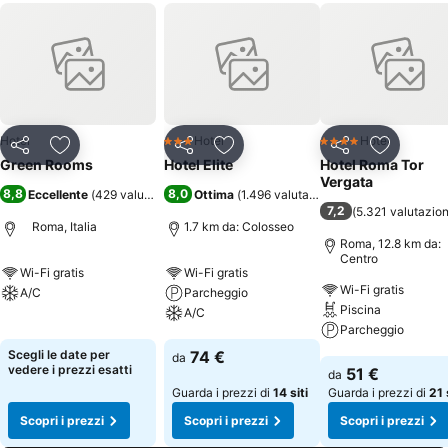
Hotel
Hotel
Hotel
3 Stelle
4 Stelle
Condividi
Aggiungi ai preferiti
Condividi
Aggiungi ai preferiti
Condividi
Aggiungi 
Green Rooms
Hotel Elite
Hotel Roma Tor
Vergata
8,8
8,0
Eccellente
(
429 valutazioni
)
Ottima
(
1.496 valutazioni
)
7,2
(
5.321 valutazion
Roma, Italia
1.7 km da: Colosseo
Roma, 12.8 km da:
Centro
Wi-Fi gratis
Wi-Fi gratis
Wi-Fi gratis
A/C
Parcheggio
Piscina
A/C
Scopri i prezzi
Parcheggio
Scopri i prezzi
Scegli le date per
74 €
da
Scopri i prezzi
vedere i prezzi esatti
51 €
da
Guarda i prezzi di
14 siti
Guarda i prezzi di
21 
Scopri i prezzi
Scopri i prezzi
Scopri i prezzi