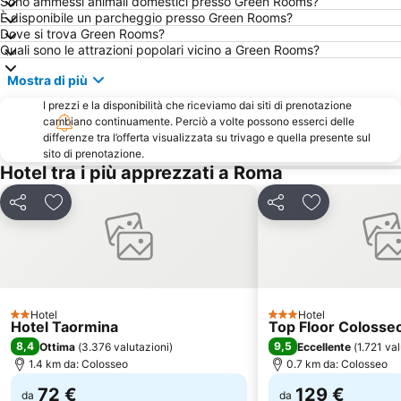
Sono ammessi animali domestici presso Green Rooms?
Fontana di Trevi
Il Parco del Foro Italico
È disponibile un parcheggio presso Green Rooms?
Via Aurelia - Roma
Villa Borghese
Dove si trova Green Rooms?
Quali sono le attrazioni popolari vicino a Green Rooms?
Piazza Navona
Palazzetto dello Sport
Mostra di più
Ospedale Pediatrico Bambino Gesù
EUR Palasport Metro Station
I prezzi e la disponibilità che riceviamo dai siti di prenotazione
Cinecittà
San Giovanni
cambiano continuamente. Perciò a volte possono esserci delle
Auditorium Parco della Musica
Ottaviano - San Pietro - Musei Vaticani Metro Station
differenze tra l’offerta visualizzata su trivago e quella presente sul
sito di prenotazione.
Parioli
Terme di Stigliano
Hotel tra i più apprezzati a Roma
Via Nazionale
Ostiense
Condividi
Aggiungi ai preferiti
Condividi
Aggiungi ai pr
Torvaianica
Flaminio
Circo Massimo
Pantheon
Ponte Milvio
Ippodromo Le Capannelle
Via del Corso
Monti
Hotel
Hotel
Circo Massimo Metro Station
Piazza del Popolo
2 Stelle
3 Stelle
Hotel Taormina
Top Floor Colosse
La Sapienza - Città Universitaria
Piazza Barberini
8,4
9,5
Ottima
(
3.376 valutazioni
)
Eccellente
(
1.721 va
1.4 km da: Colosseo
0.7 km da: Colosseo
Fregene
Lido di Ostia Ponente
72 €
129 €
Centocelle
da
Centro Commerciale Carrefour di Tor Vergata
da