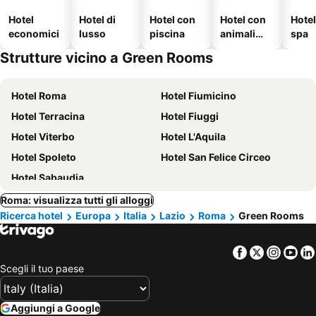
Hotel
Hotel di
Hotel con
Hotel con
Hote
economici
lusso
piscina
animali
spa
ammessi
Strutture vicino a Green Rooms
Hotel Roma
Hotel Fiumicino
Hotel Terracina
Hotel Fiuggi
Hotel Viterbo
Hotel L'Aquila
Hotel Spoleto
Hotel San Felice Circeo
Hotel Sabaudia
Roma: visualizza tutti gli alloggi
Ricerca hotel
Europa
Italia
Lazio
Roma
Green Rooms
Facebook
Twitter
Insta
Yo
Scegli il tuo paese
Aggiungi a Google