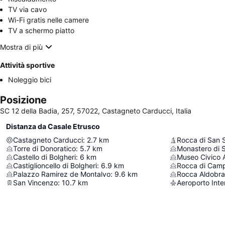
TV via cavo
Wi-Fi gratis nelle camere
TV a schermo piatto
Mostra di più
Attività sportive
Noleggio bici
Posizione
SC 12 della Badia, 257, 57022, Castagneto Carducci, Italia
Distanza da Casale Etrusco
Castagneto Carducci
:
2.7
km
Rocca di San S
Torre di Donoratico
:
5.7
km
Monastero di S
Castello di Bolgheri
:
6
km
Museo Civico 
Castiglioncello di Bolgheri
:
6.9
km
Rocca di Camp
Palazzo Ramirez de Montalvo
:
9.6
km
Rocca Aldobr
San Vincenzo
:
10.7
km
Aeroporto Inter