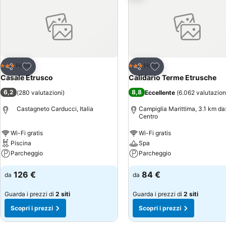
Aggiungi ai preferiti
Aggiungi ai preferiti
Hotel
Hotel
3 Stelle
3 Stelle
Condividi
Condividi
Casale Etrusco
Calidario Terme Etrusche
6,2
8,8
(
280 valutazioni
)
Eccellente
(
6.062 valutazion
Castagneto Carducci, Italia
Campiglia Marittima, 3.1 km da
Centro
Wi-Fi gratis
Wi-Fi gratis
Piscina
Spa
Parcheggio
Parcheggio
126 €
84 €
da
da
Guarda i prezzi di
2 siti
Guarda i prezzi di
2 siti
Scopri i prezzi
Scopri i prezzi