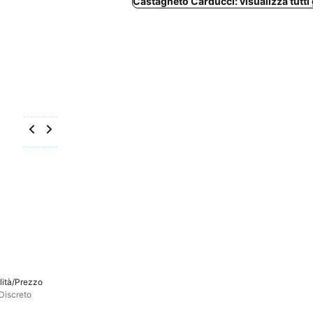
Castagneto Carducci: visualizza tutti g
lità/Prezzo
Discreto