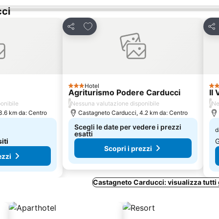
cci
eriti
Aggiungi ai preferiti
Condividi
Con
Hotel
3 Stelle
4 S
Agriturismo Podere Carducci
Il
/
/
onibile
Nessuna valutazione disponibile
Ne
3.6 km da: Centro
Castagneto Carducci, 4.2 km da: Centro
Scegli le date per vedere i prezzi
d
esatti
siti
G
Scopri i prezzi
ezzi
Castagneto Carducci: visualizza tutti g