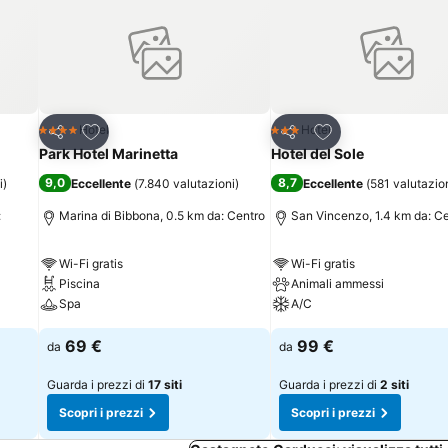
Aggiungi ai preferiti
Aggiungi ai preferi
Hotel
Hotel
4 Stelle
3 Stelle
Condividi
Condividi
Park Hotel Marinetta
Hotel del Sole
9,0
8,7
i
)
Eccellente
(
7.840 valutazioni
)
Eccellente
(
581 valutazio
:
Marina di Bibbona, 0.5 km da: Centro
San Vincenzo, 1.4 km da: C
Wi-Fi gratis
Wi-Fi gratis
Piscina
Animali ammessi
Spa
A/C
69 €
99 €
da
da
Guarda i prezzi di
17 siti
Guarda i prezzi di
2 siti
Scopri i prezzi
Scopri i prezzi