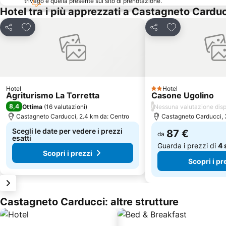
trivago e quella presente sul sito di prenotazione.
Hotel tra i più apprezzati a Castagneto Cardu
Aggiungi ai preferiti
Aggiungi ai pref
Condividi
Condividi
Hotel
Hotel
2 Stelle
Agriturismo La Torretta
Casone Ugolino
8,4
/
Ottima
(
16 valutazioni
)
Nessuna valutazione disp
Castagneto Carducci, 2.4 km da: Centro
Castagneto Carducci, 
Scegli le date per vedere i prezzi
87 €
da
esatti
Guarda i prezzi di
4 
Scopri i prezzi
Scopri i pr
Castagneto Carducci: altre strutture