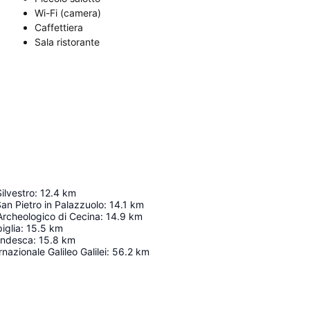
Wi-Fi (camera)
Caffettiera
Sala ristorante
ilvestro
:
12.4
km
an Pietro in Palazzuolo
:
14.1
km
Archeologico di Cecina
:
14.9
km
iglia
:
15.5
km
andesca
:
15.8
km
nazionale Galileo Galilei
:
56.2
km