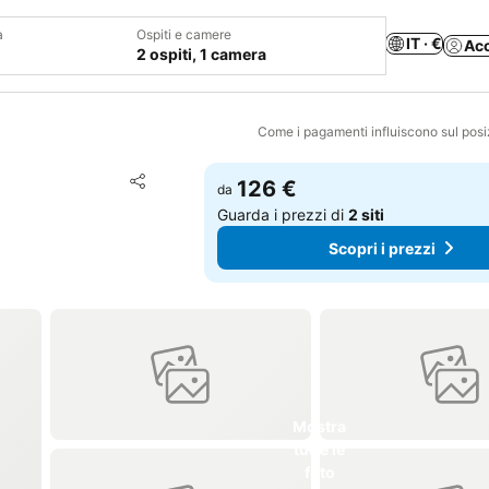
a
Ospiti e camere
IT · €
Ac
2 ospiti, 1 camera
Come i pagamenti influiscono sul pos
Aggiungi ai preferiti
126 €
da
Condividi
Guarda i prezzi di
2 siti
Scopri i prezzi