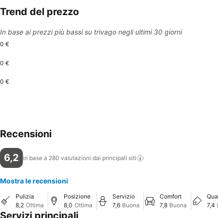
Trend del prezzo
In base ai prezzi più bassi su trivago negli ultimi 30 giorni
0 €
0 €
0 €
Recensioni
6,2
in base a 280 valutazioni dai principali
siti
Mostra le recensioni
Pulizia
Posizione
Servizio
Comfort
Qua
8,2
Ottima
8,0
Ottima
7,6
Buona
7,8
Buona
7,4
Servizi principali