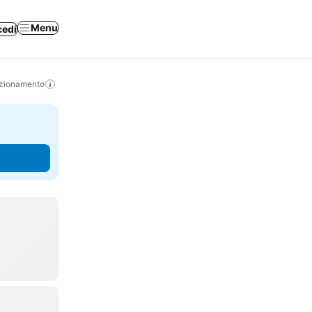
Menu
cedi
izionamento