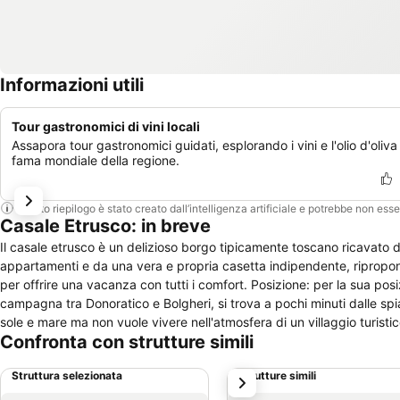
Informazioni utili
Tour gastronomici di vini locali
Assapora tour gastronomici guidati, esplorando i vini e l'olio d'oliva
fama mondiale della regione.
Questo riepilogo è stato creato dall’intelligenza artificiale e potrebbe non ess
Casale Etrusco: in breve
Il casale etrusco è un delizioso borgo tipicamente toscano ricavato 
appartamenti e da una vera e propria casetta indipendente, ripropon
per offrire una vacanza con tutti i comfort. Posizione: per la sua posizione il Casale Etrusco è perfetto per ogni tipo di vacanza. Situata in mezzo alla
campagna tra Donoratico e Bolgheri, si trova a pochi minuti dalle sp
sole e mare ma non vuole vivere nell'atmosfera di un villaggio turist
Confronta con strutture simili
mete visitate da turisti che qui arrivano da ogni parte del mondo per 
storiche che questa regione offre. Ottimo punto di partenza per escursi
Struttura selezionata
Strutture simili
successivo
amata da chi pratica il ciclismo.