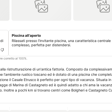
Piscina all'aperto
 di
Rilassati presso l'invitante piscina, una caratteristica centrale
complesso, perfetta per distendersi.
ere corretto al 100%.
dalla ristrutturazione di un'antica fattoria. Composto da complessiva
e l'ambiente rustico toscano ed è dotato di una piscina che completa
iagge di Marina di Castagneto ed è quindi adatto a chi ama la vacanz
ico. Inoltre a pochi km si trovano centri come Bolgheri e Castagneto C
gustare i rinomati vini abbinati alla cucina toscana e godere delle be
oni sia verso la costa che verso l'interno si trova tra l'altro in una 