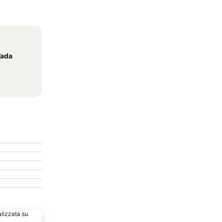
Vada
alizzata su