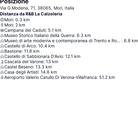
Posizione
Via G.Modena, 71, 38065, Mori, Italia
Distanza da R&B La Calzoleria
Mori
:
0.3
km
Mori
:
2
km
Campana dei Caduti
:
5.1
km
Museo Storico Italiano della Guerra
:
6.3
km
Museo di arte moderna e contemporanea di Trento e Rovereto
:
6.8
km
Castello di Arco
:
10.4
km
Bastione
:
11.6
km
Castello di Sabbionara D'Avio
:
12.1
km
Cascata del Varone
:
13
km
Castel Beseno
:
13.3
km
Casa degli Artisti
:
14.6
km
Aeroporto Valerio Catullo Di Verona-Villafranca
:
51.2
km