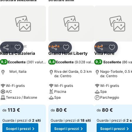
Bed & Breakfast
Hotel
Hotel
4 Stelle
3 Stelle
Condividi
Aggiungi ai preferiti
Condividi
Aggiungi ai preferiti
Condividi
Aggiungi 
R&B La Calzoleria
Grand Hotel Liberty
Villa Fiore
9,2
8,8
9,3
Eccellente
(
361 valutazioni
)
Eccellente
(
9.028 valutazioni
Eccellente
)
(
86 va
Mori, Italia
Riva del Garda, 0.3 km
Nago-Torbole, 0.5
da: Centro
da: Centro
Wi-Fi gratis
Wi-Fi gratis
Wi-Fi gratis
A/C
Piscina
Spa
Terrazzo / Balcone
Spa
Parcheggio
113 €
80 €
80 €
da
da
da
Guarda i prezzi di
2 siti
Guarda i prezzi di
18 siti
Guarda i prezzi di
2 s
Scopri i prezzi
Scopri i prezzi
Scopri i prezzi