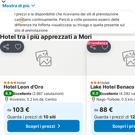
Borgo di Rango
Corso Porta Nuova
Mostra di più
Impianto sciistico Folgarìa
Il Vittoriale
I prezzi e la disponibilità che riceviamo dai siti di prenotazione
Lago di Lavarone
Santa Chiara
cambiano continuamente. Perciò a volte possono esserci delle
differenze tra l’offerta visualizzata su trivago e quella presente sul
Ski Area Pinzolo
Museo delle palafitte del Lago di Ledro
sito di prenotazione.
Hotel tra i più apprezzati a Mori
Canove di Roana
Centro storico
Di tendenza
Grotte di Catullo
Porta Nuova
Condividi
Aggiungi ai preferiti
Condividi
Aggiungi ai pr
Stadio Marcantonio Bentegodi
Mercatino di Natale
Centro Storico di Bardolino
Canevaworld Resort
San Zeno
Pacengo
Paganella Ski
Casa di Giulietta
Hotel
Hotel
4 Stelle
3 Stelle
Hotel Leon d'Oro
Lake Hotel Benaco
Monte Baldo - Malcesine
Cima Palon - Monte Bondone
8,9
9,0
Eccellente
(
2.967 valutazioni
)
Eccellente
(
4.382 va
Riva del Garda Fiere Congressi
San Massimo
Rovereto, 0.2 km da: Centro
Nago-Torbole, 0.5 km 
Centro Storico
Lido di Levico
103 €
88 €
da
da
Guarda i prezzi di
10 siti
Guarda i prezzi di
12
Scopri i prezzi
Scopri i pr