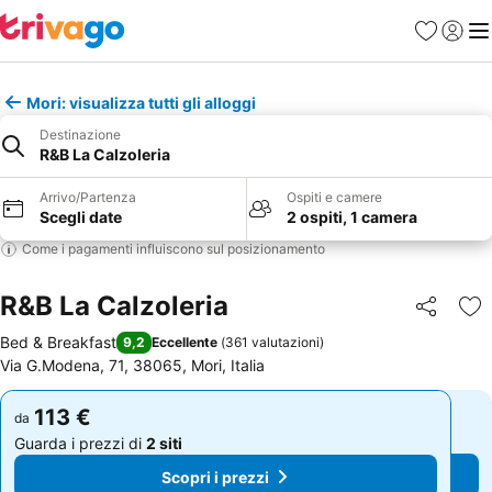
Preferiti
Accedi
Me
Mori: visualizza tutti gli alloggi
Destinazione
R&B La Calzoleria
Arrivo/Partenza
Ospiti e camere
Scegli date
2 ospiti, 1 camera
Come i pagamenti influiscono sul posizionamento
R&B La Calzoleria
Condividi
Agg
Bed & Breakfast
9,2
Eccellente
(
361 valutazioni
)
Via G.Modena, 71, 38065, Mori, Italia
113 €
113 €
da
da
Guarda i prezzi di
2 siti
Guarda i prezzi di
2 siti
Scopri i prezzi
Scopri i prezzi