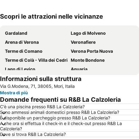
Scopri le attrazioni nelle vicinanze
Espandi mappa
Gardaland
Lago di Molveno
Arena di Verona
Veronafiere
Terme di Comano
Verona Porta Nuova
Terme di Colà - Villa dei Cedri
Monte Bondone
Lago di Levico
Aquaria
Informazioni sulla struttura
Lago di Tenno
Borgo Trento
Via G.Modena, 71, 38065, Mori, Italia
Movieland Studio Park
Lago di Ledro
Mostra di più
Lago di Tovel
Borgo Roma
Domande frequenti su R&B La Calzoleria
Mercatini di Natale di Trento
Parco Natura Viva
C'è una piscina presso R&B La Calzoleria?
Sono ammessi animali domestici presso R&B La Calzoleria?
Fiera internazionale dei cavalli
Campo Carlo Magno
È disponibile un parcheggio presso R&B La Calzoleria?
Lago di Caldonazzo
Lago d'Idro
A che ora si effettua il check-in e il check-out presso R&B La
Calzoleria?
Piazza Duomo e Centro Storico
Piazza Bra
Dove si trova R&B La Calzoleria?