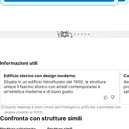
1 / 8
Informazioni utili
Edificio storico con design moderno
Co
Situata in un edificio ristrutturato del 1900, la struttura
As
unisce il fascino storico con arredi contemporanei e
pro
un'estetica moderna e di buon gusto.
sal
Questo riepilogo è stato creato dall’intelligenza artificiale e potrebbe non
essere corretto al 100%.
Confronta con strutture simili
Struttura selezionata
Strutture simili