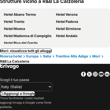
Strutture vicino a R&B La Calzoleria
Hotel Abano Terme
Hotel Verona
Hotel Trento
Hotel Padova
Hotel Moena
Hotel Sirmione
Hotel Madonna di Campiglio
Hotel Andalo
Hotel Riva del Garda
Mori: visualizza tutti gli alloggi
Ricerca hotel
Europa
Italia
Trentino Alto Adige
Mori
R&B La Calzoleria
Facebook
Twitter
Insta
Yo
Scegli il tuo paese
Aggiungi a Google
Trova facilmente i nostri risultati:
aggiungi trivago a Google come fonte
preferita.