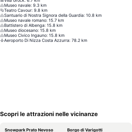
Villa Grock
:
6.7
km
Museo navale
:
9.3
km
Teatro Cavour
:
9.8
km
Santuario di Nostra Signora della Guardia
:
10.8
km
Museo navale romano
:
15.7
km
Battistero di Albenga
:
15.8
km
Museo diocesano
:
15.8
km
Museo Civico Ingauno
:
15.8
km
Aeroporto Di Nizza Costa Azzurra
:
78.2
km
Scopri le attrazioni nelle vicinanze
Espandi mappa
Snowpark Prato Nevoso
Borgo di Varigotti