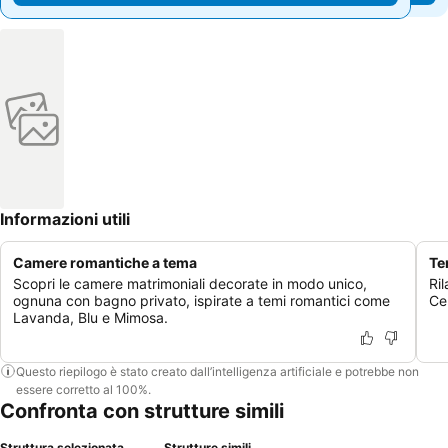
Informazioni utili
Camere romantiche a tema
Te
Scopri le camere matrimoniali decorate in modo unico,
Ril
ognuna con bagno privato, ispirate a temi romantici come
Cer
Lavanda, Blu e Mimosa.
Questo riepilogo è stato creato dall’intelligenza artificiale e potrebbe non
essere corretto al 100%.
Confronta con strutture simili
Struttura selezionata
Strutture simili