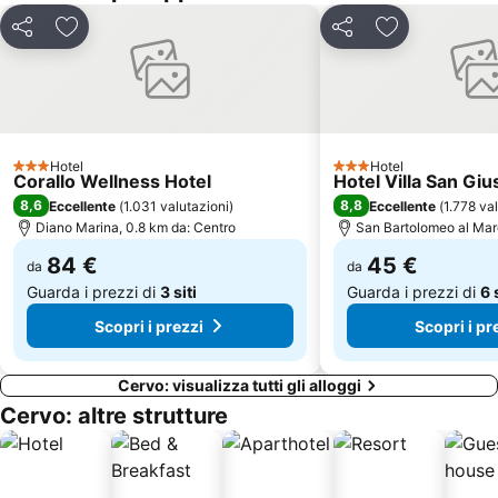
Lago di Osiglia
Basilica di San Maurizio
Condividi
Aggiungi ai preferiti
Condividi
Aggiungi ai pr
Porto
Centro Storico
Baia Azzurra
Lido Scogliera
Monesi di Triora
Marina di San Lorenzo
Portosole
Plage de Garavan
Hotel
Hotel
Le Calandre
Lungomare Argentina
3 Stelle
3 Stelle
Corallo Wellness Hotel
Hotel Villa San Gi
Turista protagonista
Via Aurelia
8,6
8,8
Eccellente
(
1.031 valutazioni
)
Eccellente
(
1.778 va
Diano Marina, 0.8 km da: Centro
San Bartolomeo al Mar
Grotta di Bossea
Borgo di Cervo
84 €
45 €
Mercato di Ventimiglia
da
Museo dei Balzi Rossi
da
Guarda i prezzi di
3 siti
Guarda i prezzi di
6 
Scopri i prezzi
Scopri i pr
Cervo: visualizza tutti gli alloggi
Cervo: altre strutture