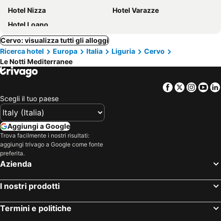
Hotel Nizza
Hotel Varazze
Hotel Loano
Cervo: visualizza tutti gli alloggi
Ricerca hotel
Europa
Italia
Liguria
Cervo
Le Notti Mediterranee
Facebook
Twitter
Insta
Yo
Scegli il tuo paese
Aggiungi a Google
Trova facilmente i nostri risultati:
aggiungi trivago a Google come fonte
preferita.
Azienda
I nostri prodotti
Termini e politiche