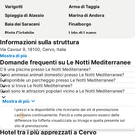
Varigotti
Arma di Taggia
Spiaggia di Alassio
Marina di Andora
Baia dei Saraceni
Finalborgo
Pista Ciclabile
Lido di Loano
Informazioni sulla struttura
Lido Spotorno
Stazione Ferroviaria San Remo
Via Cavour 9, 18100, Cervo, Italia
Festival di Sanremo
Artesina
Mostra di più
Bergeggi Lido
Lido di Noli
Domande frequenti su Le Notti Mediterranee
Casinò di Sanremo
Bordighera Lido
C'è una piscina presso Le Notti Mediterranee?
Sono ammessi animali domestici presso Le Notti Mediterranee?
Varigotti
Stazione di Alassio
È disponibile un parcheggio presso Le Notti Mediterranee?
Finalpia
Borgo di Bussana Vecchia
Dove si trova Le Notti Mediterranee?
Quali sono le attrazioni popolari vicino a Le Notti Mediterranee?
Viola St Gréé
Sanremo in fiore
Mostra di più
Borgo di Noli
Parco Acquatico le Caravelle
I prezzi e la disponibilità che riceviamo dai siti di prenotazione
Litorale
Spiaggia di Finalmarina
cambiano continuamente. Perciò a volte possono esserci delle
Budello di Alassio
Lungomare delle Nazioni
differenze tra l’offerta visualizzata su trivago e quella presente sul
sito di prenotazione.
Borgo Antico di Borgio Verezzi
Stabilimento Balneare Istituto San Giuseppe
Hotel tra i più apprezzati a Cervo