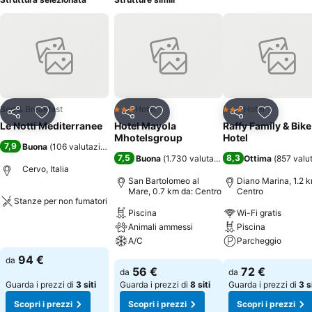
Bed & Breakfast
Hotel
Hotel
3 Stelle
3 Stelle
Condividi
Aggiungi ai preferiti
Condividi
Aggiungi ai preferiti
Condividi
Aggiungi 
Le Notti Mediterranee
Hotel Mayola
Raffy Family & Bike
Mhotelsgroup
Hotel
7,9
Buona
(
106 valutazioni
)
7,5
8,3
Buona
(
1.730 valutazioni
)
Ottima
(
857 valu
Cervo, Italia
San Bartolomeo al
Diano Marina, 1.2 k
Mare, 0.7 km da: Centro
Centro
Stanze per non fumatori
Piscina
Wi-Fi gratis
Scopri i prezzi
Animali ammessi
Piscina
A/C
Parcheggio
94 €
da
Scopri i prezzi
Scopri i prezzi
56 €
72 €
da
da
Guarda i prezzi di
3 siti
Guarda i prezzi di
8 siti
Guarda i prezzi di
3 s
Scopri i prezzi
Scopri i prezzi
Scopri i prezzi