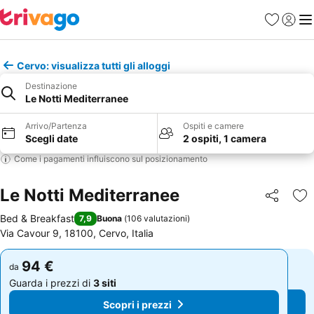
Preferiti
Accedi
Me
Cervo: visualizza tutti gli alloggi
Destinazione
Le Notti Mediterranee
Arrivo/Partenza
Ospiti e camere
Scegli date
2 ospiti, 1 camera
Come i pagamenti influiscono sul posizionamento
Le Notti Mediterranee
Condividi
Agg
Bed & Breakfast
7,9
Buona
(
106 valutazioni
)
Via Cavour 9, 18100, Cervo, Italia
94 €
94 €
da
da
Guarda i prezzi di
3 siti
Guarda i prezzi di
3 siti
Scopri i prezzi
Scopri i prezzi