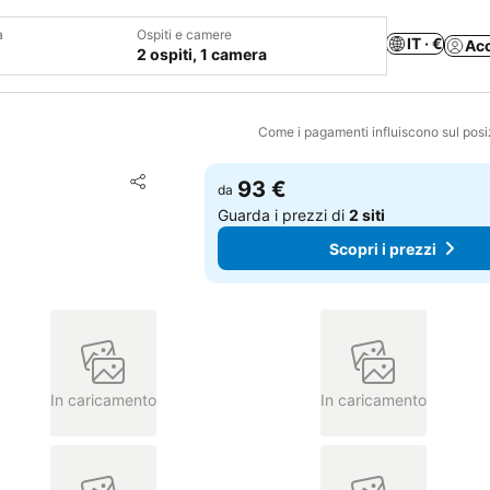
a
Ospiti e camere
IT · €
Ac
2 ospiti, 1 camera
Come i pagamenti influiscono sul pos
Aggiungi ai preferiti
93 €
da
Condividi
Guarda i prezzi di
2 siti
Scopri i prezzi
In caricamento
In caricamento