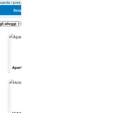
uarda i prezzi di
5 siti
Guarda i prezzi di
4 siti
Scopri i prezzi
Scopri i prezzi
gli alloggi
Aparthotel
Campeggio