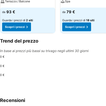
Terrazzo / Balcone
Spa
Scopri i prezzi
Scopri i prezzi
93 €
79 €
da
da
Guarda i prezzi di
2 siti
Guarda i prezzi di
18 siti
Scopri i prezzi
Scopri i prezzi
Trend del prezzo
In base ai prezzi più bassi su trivago negli ultimi 30 giorni
0 €
0 €
0 €
Recensioni