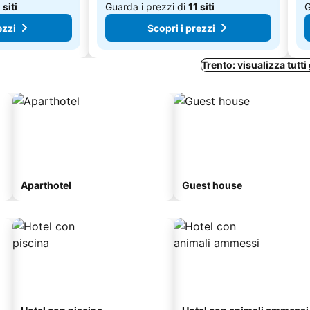
 siti
Guarda i prezzi di
11 siti
G
ezzi
Scopri i prezzi
Trento: visualizza tutti 
Aparthotel
Guest house