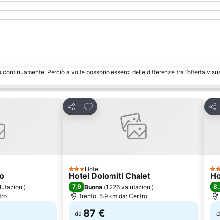
o continuamente. Perciò a volte possono esserci delle differenze tra l’offerta visu
eriti
Aggiungi ai preferiti
Condividi
Con
Hotel
3 Stelle
3 S
io
Hotel Dolomiti Chalet
Ho
7,9
8,
lutazioni
)
Buona
(
1.226 valutazioni
)
tro
Trento, 5.9 km da: Centro
87 €
da
d