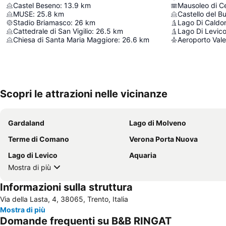
Castel Beseno
:
13.9
km
Mausoleo di Ce
MUSE
:
25.8
km
Castello del B
Stadio Briamasco
:
26
km
Lago Di Caldo
Cattedrale di San Vigilio
:
26.5
km
Lago Di Levic
Chiesa di Santa Maria Maggiore
:
26.6
km
Scopri le attrazioni nelle vicinanze
Gardaland
Lago di Molveno
Terme di Comano
Verona Porta Nuova
Lago di Levico
Aquaria
Mostra di più
Informazioni sulla struttura
Via della Lasta, 4, 38065, Trento, Italia
Mostra di più
Domande frequenti su B&B RINGAT