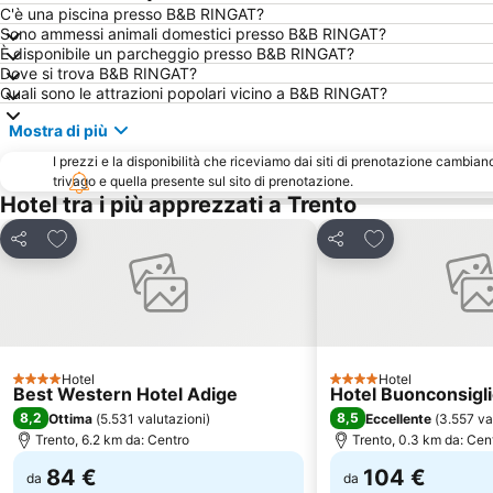
C'è una piscina presso B&B RINGAT?
Sono ammessi animali domestici presso B&B RINGAT?
È disponibile un parcheggio presso B&B RINGAT?
Dove si trova B&B RINGAT?
Quali sono le attrazioni popolari vicino a B&B RINGAT?
Mostra di più
I prezzi e la disponibilità che riceviamo dai siti di prenotazione cambian
trivago e quella presente sul sito di prenotazione.
Hotel tra i più apprezzati a Trento
Aggiungi ai preferiti
Aggiungi ai pref
Condividi
Condividi
Hotel
Hotel
4 Stelle
4 Stelle
Best Western Hotel Adige
Hotel Buonconsigl
8,2
8,5
Ottima
(
5.531 valutazioni
)
Eccellente
(
3.557 va
Trento, 6.2 km da: Centro
Trento, 0.3 km da: Cen
84 €
104 €
da
da