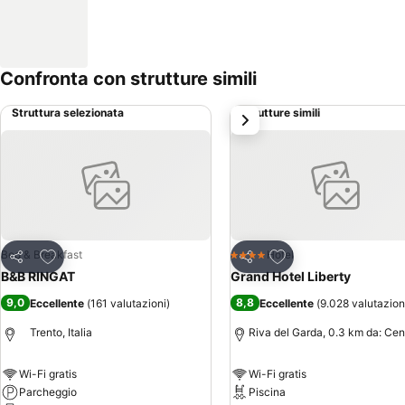
Confronta con strutture simili
Struttura selezionata
Strutture simili
successivo
Aggiungi ai preferiti
Aggiungi ai preferiti
Bed & Breakfast
Hotel
4 Stelle
Condividi
Condividi
B&B RINGAT
Grand Hotel Liberty
9,0
8,8
Eccellente
(
161 valutazioni
)
Eccellente
(
9.028 valutazion
Trento, Italia
Riva del Garda, 0.3 km da: Cen
Wi-Fi gratis
Wi-Fi gratis
Parcheggio
Piscina