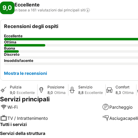
Eccellente
9,0
in base a 161 valutazioni dai principali
siti
Recensioni degli ospiti
Eccellente
Ottima
Buona
Discreto
Insoddisfacente
Mostra le recensioni
Pulizia
Posizione
Servizio
Comfort
9,0
Eccellente
8,0
Ottima
8,8
Eccellente
8,3
Ottima
Servizi principali
Wi-Fi
Parcheggio
TV / Intrattenimento
Asciugacapell
Tutti i servizi
Servizi della struttura