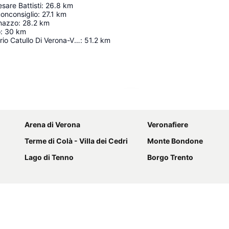
sare Battisti
:
26.8
km
uonconsiglio
:
27.1
km
nazzo
:
28.2
km
o
:
30
km
Aeroporto Valerio Catullo Di Verona-Villafranca
:
51.2
km
Espandi mappa
Arena di Verona
Veronafiere
Terme di Colà - Villa dei Cedri
Monte Bondone
Lago di Tenno
Borgo Trento