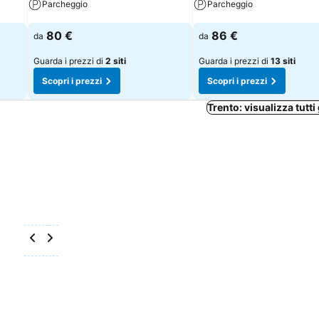
Parcheggio
Parcheggio
Scopri i prezzi
Scopri i prezzi
80 €
86 €
da
da
Guarda i prezzi di
2 siti
Guarda i prezzi di
13 siti
Scopri i prezzi
Scopri i prezzi
Trento: visualizza tutti 