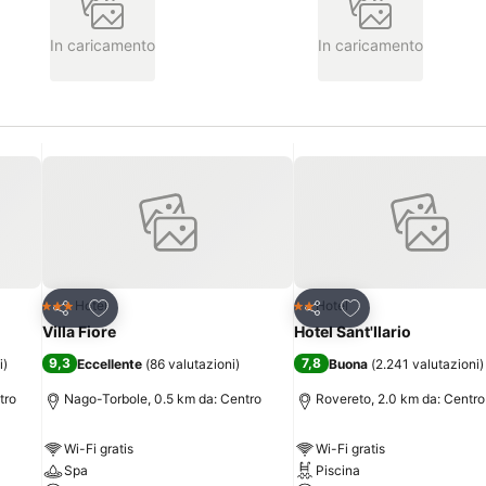
In caricamento
In caricamento
Aggiungi ai preferiti
Aggiungi ai preferi
Hotel
Hotel
3 Stelle
2 Stelle
Condividi
Condividi
Villa Fiore
Hotel Sant'Ilario
9,3
7,8
i
)
Eccellente
(
86 valutazioni
)
Buona
(
2.241 valutazioni
)
tro
Nago-Torbole, 0.5 km da: Centro
Rovereto, 2.0 km da: Centro
Wi-Fi gratis
Wi-Fi gratis
Spa
Piscina