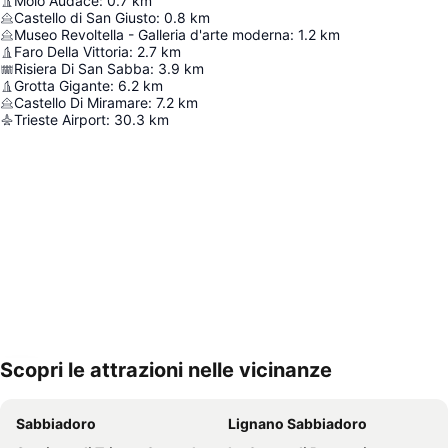
Molo Audace
:
0.7
km
Castello di San Giusto
:
0.8
km
Museo Revoltella - Galleria d'arte moderna
:
1.2
km
Faro Della Vittoria
:
2.7
km
Risiera Di San Sabba
:
3.9
km
Grotta Gigante
:
6.2
km
Castello Di Miramare
:
7.2
km
Trieste Airport
:
30.3
km
Scopri le attrazioni nelle vicinanze
Espandi mappa
Sabbiadoro
Lignano Sabbiadoro