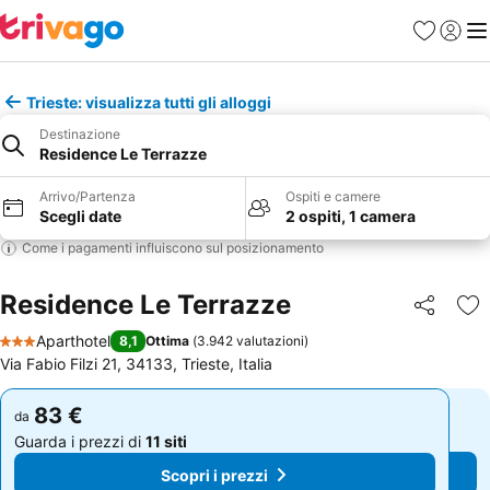
Preferiti
Accedi
Me
Trieste: visualizza tutti gli alloggi
Destinazione
Residence Le Terrazze
Arrivo/Partenza
Ospiti e camere
Scegli date
2 ospiti, 1 camera
Come i pagamenti influiscono sul posizionamento
Residence Le Terrazze
Condividi
Agg
Aparthotel
8,1
Ottima
(
3.942 valutazioni
)
3 Stelle
Via Fabio Filzi 21, 34133, Trieste, Italia
83 €
83 €
da
da
Guarda i prezzi di
11 siti
Guarda i prezzi di
11 siti
Scopri i prezzi
Scopri i prezzi