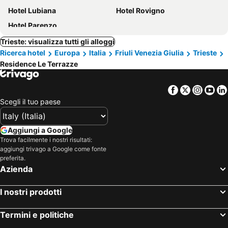
Hotel Lubiana
Hotel Rovigno
Hotel Parenzo
Trieste: visualizza tutti gli alloggi
Ricerca hotel
Europa
Italia
Friuli Venezia Giulia
Trieste
Residence Le Terrazze
Facebook
Twitter
Insta
Yo
Scegli il tuo paese
Aggiungi a Google
Trova facilmente i nostri risultati:
aggiungi trivago a Google come fonte
preferita.
Azienda
I nostri prodotti
Termini e politiche