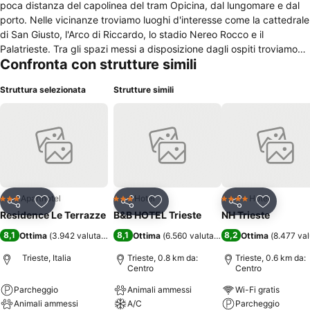
poca distanza del capolinea del tram Opicina, dal lungomare e dal
porto. Nelle vicinanze troviamo luoghi d'interesse come la cattedrale
di San Giusto, l'Arco di Riccardo, lo stadio Nereo Rocco e il
Palatrieste. Tra gli spazi messi a disposizione dagli ospiti troviamo
Confronta con strutture simili
una terrazza e una reception con cassetta di sicurezza e deposito
per bagagli. La connessione wireless a internet è disponibile
Struttura selezionata
Strutture simili
nell'intera struttura gratuitamente e nelle vicinanze gli ospiti possono
parcheggiare in un garage privato. La struttura dispone di
monolocali da circa 50 mq, che possono ospitare fino a 4 persone,
con pavimenti in parquet, alcuni dei quali sono dotati di balcone con
vista sul Golfo di Trieste. Gli alloggi sono climatizzati e dispongono di
cucina, tv satellitare, bagno con asciugacapelli, cassaforte e
citofono. Sono disponibili appartamenti per clienti fumatori e letti
aggiuntivi. L'hotel ammette l'accesso ad animali domestici di piccola
Aparthotel
Hotel
Hotel
3 Stelle
3 Stelle
4 Stelle
Condividi
Aggiungi ai preferiti
Condividi
Aggiungi ai preferiti
Condividi
Aggiungi 
taglia, dispone di ascensore e di personale poliglotta in grado di
Residence Le Terrazze
B&B HOTEL Trieste
NH Trieste
fornire assistenza per tour e biglietti.
8,1
8,1
8,2
Ottima
(
3.942 valutazioni
)
Ottima
(
6.560 valutazioni
)
Ottima
(
8.477 val
Trieste, Italia
Trieste, 0.8 km da:
Trieste, 0.6 km da:
Centro
Centro
Parcheggio
Animali ammessi
Wi-Fi gratis
Animali ammessi
A/C
Parcheggio