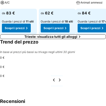
A/C
Animali ammessi
Scopri i prezzi
Scopri i prezzi
Scopri i prezzi
83 €
62 €
84 €
da
da
da
Guarda i prezzi di
11 siti
Guarda i prezzi di
18 siti
Guarda i prezzi di
17 
Scopri i prezzi
Scopri i prezzi
Scopri i prezzi
Trieste: visualizza tutti gli alloggi
Trend del prezzo
In base ai prezzi più bassi su trivago negli ultimi 30 giorni
0 €
0 €
0 €
Recensioni