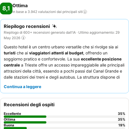
Ottima
8,1
in base a 3.942 valutazioni dai principali
siti
Riepilogo recensioni
Riepilogo di 600+ recensioni generato dall'IA · Ultimo aggiornamento: 29
May 2026
Questo hotel è un centro urbano versatile che si rivolge sia ai
turisti
che ai
viaggiatori attenti al budget
, offrendo un
soggiorno pratico e confortevole. La sua
eccellente posizione
centrale
a Trieste offre un accesso impareggiabile alle principali
attrazioni della città, essendo a pochi passi dal Canal Grande e
dalle stazioni dei treni e degli autobus. La struttura dispone di
angolo cottura
ben attrezzati e di
lavatrici
e lavastoviglie in
Continua a leggere
ogni unità, ideali per soggiorni più lunghi. Gli ospiti lodano
costantemente il
personale della reception, sempre
disponibile e cordiale
, pronto ad aiutare. Per un'esperienza più
Recensioni degli ospiti
tranquilla, gli ospiti dovrebbero richiedere una camera non
affacciata sulla strada.
Eccellente
35
%
Ottima
35
%
Buona
19
%