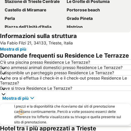
Stazione di Trieste Centrale
Le Grotte di Postumia
Castello di Miramare
Portorose beach
Perla
Grado Pineta
Piazza dell'Unità d'Italia
Histrion
Informazioni sulla struttura
Trenovia Trieste-Opicina
Spiaggia Principale
Via Fabio Filzi 21, 34133, Trieste, Italia
Porto di Trieste
Aeroporto del Friuli Venezia Giulia
Mostra di più
Campeggi
Park
Domande frequenti su Residence Le Terrazze
Porto di Porec
Cattinara
C'è una piscina presso Residence Le Terrazze?
Sono ammessi animali domestici presso Residence Le Terrazze?
Barcolana
Stadio Nereo Rocco
È disponibile un parcheggio presso Residence Le Terrazze?
Costa Azzurra
Centro Storico di Pirano
A che ora si effettua il check-in e il check-out presso Residence Le
Terrazze?
Krka Strunjan
Poreč 24 hours
Dove si trova Residence Le Terrazze?
Sacrario di Redipuglia
Koper
Mostra di più
Parco Acquatico Termale
Università degli Studi di Trieste
I prezzi e la disponibilità che riceviamo dai siti di prenotazione
Lignano Riviera Beach
Città Giardino
cambiano continuamente. Perciò a volte possono esserci delle
differenze tra l’offerta visualizzata su trivago e quella presente sul
LifeClass
Centro Storico
sito di prenotazione.
Hotel tra i più apprezzati a Trieste
Viale XX Settembre
Foiba di Basovizza