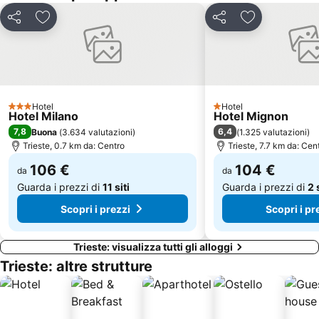
Katoro
Istrian Riviera
Condividi
Aggiungi ai preferiti
Condividi
Aggiungi ai pr
Grotte di San Canziano
Laguna Stella Maris
Centro Storico di Capodistria
Metropol Portorož
Koper
Borgo Teresiano
Teatro Rossetti
Simonov zaliv
Hotel
Hotel
3 Stelle
1 Stelle
Hotel Milano
Hotel Mignon
Casinò Portorož
FKK Ulika
7,8
6,4
Buona
(
3.634 valutazioni
)
(
1.325 valutazioni
)
AC Mareda
Grotta Gigante
Trieste, 0.7 km da: Centro
Trieste, 7.7 km da: Cen
Roiano
San Vito
106 €
104 €
da
da
Guarda i prezzi di
11 siti
Guarda i prezzi di
2 
Scopri i prezzi
Scopri i pr
Trieste: visualizza tutti gli alloggi
Trieste: altre strutture