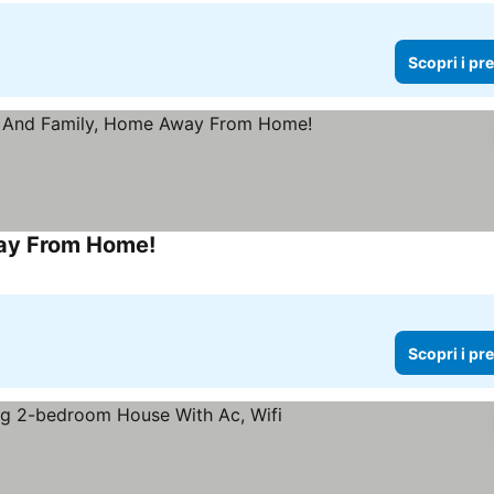
Scopri i pr
way From Home!
Scopri i prezzi
Scopri i pr