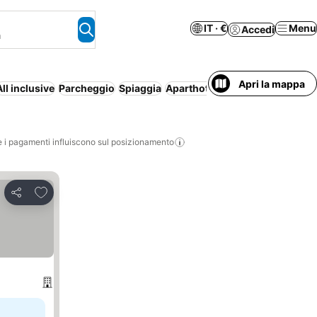
IT · €
Menu
Accedi
a
Apri la mappa
ll inclusive
Parcheggio
Spiaggia
Aparthotel
Cancellazione gratu
i pagamenti influiscono sul posizionamento
Aggiungi ai preferiti
Condividi