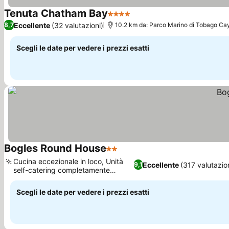
Tenuta Chatham Bay
4 Stelle
Scopri i prezzi
Eccellente
(32 valutazioni)
8,7
10.2 km da: Parco Marino di Tobago Ca
Scegli le date per vedere i prezzi esatti
Bogles Round House
2 Stelle
Scopri i prezzi
Cucina eccezionale in loco, Unità
Eccellente
(317 valutazio
9,1
self-catering completamente
Scopri i prezzi
attrezzate
Scegli le date per vedere i prezzi esatti