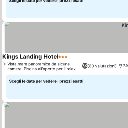
Scegli le date per vedere i prezzi esatti
Kings Landing Hotel
3 Stelle
Scopri i prezzi
Vista mare panoramica da alcune
(60 valutazioni)
7,0
7.
camere, Piscina all'aperto per il relax
Scopri i prezzi
Scegli le date per vedere i prezzi esatti