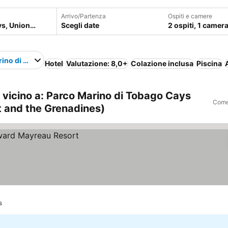
Arrivo/Partenza
Ospiti e camere
Scegli date
2 ospiti, 1 camer
rino di Tobago Cays
Hotel
Valutazione: 8,0+
Colazione inclusa
Piscina
A
d vicino a: Parco Marino di Tobago Cays
Come 
t and the Grenadines)
s