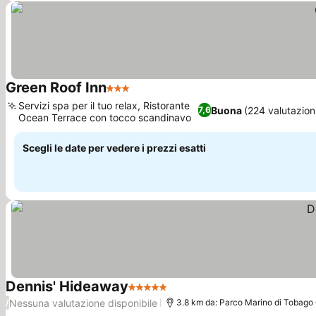
Green Roof Inn
3 Stelle
Scopri i prezzi
Servizi spa per il tuo relax, Ristorante
Buona
(224 valutazion
7,6
Ocean Terrace con tocco scandinavo
Scopri i prezzi
Scegli le date per vedere i prezzi esatti
Dennis' Hideaway
5 Stelle
Scopri i prezzi
Nessuna valutazione disponibile
/
3.8 km da: Parco Marino di Tobago