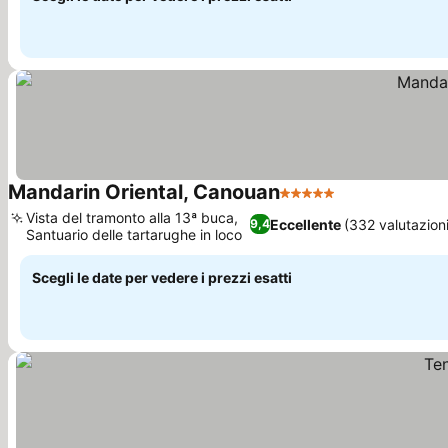
Mandarin Oriental, Canouan
5 Stelle
Scopri i prezzi
Vista del tramonto alla 13ª buca,
Eccellente
(332 valutazioni
9,4
Santuario delle tartarughe in loco
Scopri i prezzi
Scegli le date per vedere i prezzi esatti