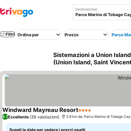
Destinazione
Filtri
Ordina per
Prezzo
Parco Ma
Sistemazioni a Union Islan
(Union Island, Saint Vincen
Windward Mayreau Resort
4 Stelle
Scopri i prezzi
Eccellente
(38 valutazioni)
9,7
3.8 km da: Parco Marino di Tobago Cay
Scegli le date per vedere i prezzi esatti