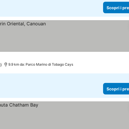
Scopri i pr
)
9.9 km da: Parco Marino di Tobago Cays
Scopri i pr