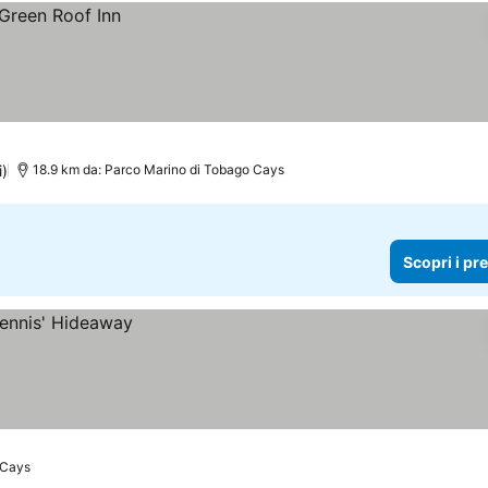
i)
18.9 km da: Parco Marino di Tobago Cays
Scopri i pr
 Cays