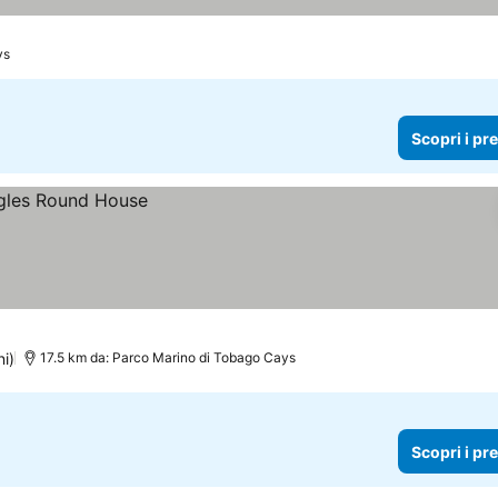
ys
Scopri i pr
ni)
17.5 km da: Parco Marino di Tobago Cays
Scopri i pr