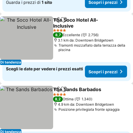
Guarda i prezzi di
1 sito
Scopri i prezzi
The Soco Hotel All-
Condividi
Aggiungi ai preferiti
Inclusive
Scopri i prezzi
4 Stelle
8,7
Eccellente
2.756
3.1 km da: Downtown Bridgetown
Tramonti mozzafiato dalla terrazza della
piscina
Di tendenza
Scegli le date per vedere i prezzi esatti
Scopri i prezzi
The Sands Barbados
Condividi
Aggiungi ai preferiti
Scopr
4 Stelle
8,2
Ottima
1.340
4.9 km da: Downtown Bridgetown
Posizione privilegiata fronte spiaggia
Scopri
Di tendenza