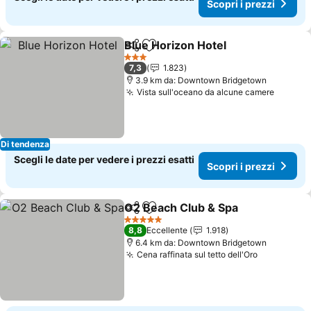
Scopri i prezzi
Blue Horizon Hotel
Condividi
Aggiungi ai preferiti
Scopri i
3 Stelle
7,3
1.823
3.9 km da: Downtown Bridgetown
Vista sull'oceano da alcune camere
Scopri 
Di tendenza
Scegli le date per vedere i prezzi esatti
Scopri i prezzi
O2 Beach Club & Spa
Condividi
Aggiungi ai preferiti
Scopr
5 Stelle
8,8
Eccellente
1.918
6.4 km da: Downtown Bridgetown
Cena raffinata sul tetto dell'Oro
Scopri i p