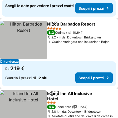
Scegli le date per vedere i prezzi esatti
Scopri i prezzi
Hilton Barbados Resort
Condividi
Aggiungi ai preferiti
Sco
5 Stelle
8,2
Ottima
10.641
2.2 km da: Downtown Bridgetown
Cucina variegata con ispirazione Bajan
Scop
Di tendenza
219 €
Da
Guarda i prezzi di
12 siti
Scopri i prezzi
Island Inn All Inclusive
Condividi
Aggiungi ai preferiti
Hotel
Scopri i prezzi
3 Stelle
8,6
Eccellente
1.534
2.0 km da: Downtown Bridgetown
Nuotate quotidiane dei cavalli da corsa in