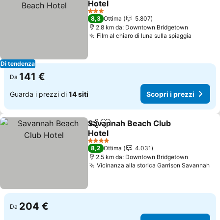
Hotel
Scopri i prezzi
3 Stelle
8,3
Ottima
5.807
2.8 km da: Downtown Bridgetown
Film al chiaro di luna sulla spiaggia
Scopri i
Di tendenza
141 €
Da
Guarda i prezzi di
14 siti
Scopri i prezzi
Savannah Beach Club
Condividi
Aggiungi ai preferiti
Hotel
Scopri i prezzi
4 Stelle
8,2
Ottima
4.031
2.5 km da: Downtown Bridgetown
Vicinanza alla storica Garrison Savannah
Sc
204 €
Da