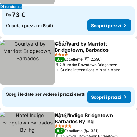
Di tendenza
73 €
Da
Guarda i prezzi di
6 siti
Scopri i prezzi
Courtyard by Marriott
Condividi
Aggiungi ai preferiti
Bridgetown, Barbados
Scopri i prezzi
4 Stelle
8,5
Eccellente
2.596
2.8 km da: Downtown Bridgetown
Cucina internazionale in stile bistrò
Scopri 
Scegli le date per vedere i prezzi esatti
Scopri i prezzi
Hotel Indigo Bridgetown
Condividi
Aggiungi ai preferiti
Barbados By Ihg
Scopri i prezzi
5 Stelle
8,7
Eccellente
381
3.3 km da: Downtown Bridgetown