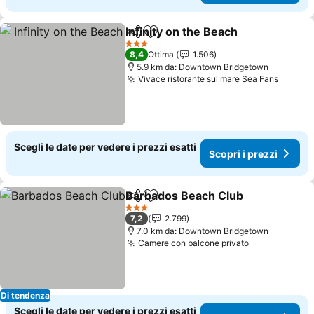
Infinity on the Beach
Condividi
Aggiungi ai preferiti
Scopri
3 Stelle
8,4
Ottima
1.506
5.9 km da: Downtown Bridgetown
Vivace ristorante sul mare Sea Fans
Scopri 
Scegli le date per vedere i prezzi esatti
Scopri i prezzi
Barbados Beach Club
Condividi
Aggiungi ai preferiti
Scopr
3 Stelle
7,2
2.799
7.0 km da: Downtown Bridgetown
Camere con balcone privato
Scopri i pre
Di tendenza
Scegli le date per vedere i prezzi esatti