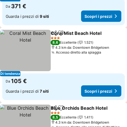
371 €
Da
Guarda i prezzi di
9 siti
Scopri i prezzi
Coral Mist Beach Hotel
Condividi
Aggiungi ai preferiti
Sco
3 Stelle
8,6
Eccellente
1.521
4.3 km da: Downtown Bridgetown
Accesso diretto alla spiaggia
Scopri i pre
Di tendenza
105 €
Da
Guarda i prezzi di
7 siti
Scopri i prezzi
Blue Orchids Beach Hotel
Condividi
Aggiungi ai preferiti
3 Stelle
8,5
Eccellente
1.411
4.3 km da: Downtown Bridgetown