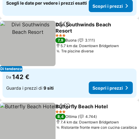
Scegli le date per vedere i prezzi esatti
Scopri i prezzi
Divi Southwinds Beach
Condividi
Aggiungi ai preferiti
Resort
Scopri i prezzi
3 Stelle
7,9
Buona
3.111
5.7 km da: Downtown Bridgetown
Tre piscine diverse
Scopri i prezzi
Di tendenza
142 €
Da
Guarda i prezzi di
9 siti
Scopri i prezzi
Butterfly Beach Hotel
Condividi
Aggiungi ai preferiti
Scopr
3 Stelle
8,4
Ottima
4.744
7.4 km da: Downtown Bridgetown
Ristorante fronte mare con cucina caraibica
S