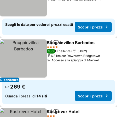
Scegli le date per vedere i prezzi esatti
Scopri i prezzi
Bougainvillea Barbados
Condividi
Aggiungi ai preferiti
Sco
4 Stelle
9,0
Eccellente
5.062
6.8 km da: Downtown Bridgetown
Accesso alla spiaggia di Maxwell
Scopri i 
Di tendenza
269 €
Da
Guarda i prezzi di
14 siti
Scopri i prezzi
Rostrevor Hotel
Condividi
Aggiungi ai preferiti
Scopri i pr