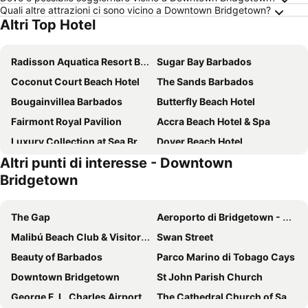
Quali altre attrazioni ci sono vicino a Downtown Bridgetown?
Altri Top Hotel
Radisson Aquatica Resort Barbados
Sugar Bay Barbados
Coconut Court Beach Hotel
The Sands Barbados
Bougainvillea Barbados
Butterfly Beach Hotel
Fairmont Royal Pavilion
Accra Beach Hotel & Spa
Luxury Collection at Sea Breeze Hotel
Dover Beach Hotel
Altri punti di interesse - Downtown
All Seasons Resort Europa
Sandals Barbados All Inclusive - Couples Only
Bridgetown
Time Out Hotel
Rostrevor Hotel
Mango Bay All Inclusive
Savannah Beach Club Hotel
The Gap
Aeroporto di Bridgetown - Grantley Adams
Courtyard by Marriott Bridgetown, Barbados
All Seasons Resort
Malibú Beach Club & Visitors Center
Swan Street
Pirate's Inn
Sunbay Hotel
Beauty of Barbados
Parco Marino di Tobago Cays
Meridian Inn
Southern Palms Beach Club
Downtown Bridgetown
St John Parish Church
OceanBlue Resort
Hôtel Le Roy
George F. L. Charles Airport
The Cathedral Church of Saint Michaels and All Angels
Coral Mist Beach Hotel
Island Inn All Inclusive Hotel