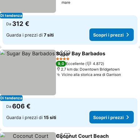
mare
Di tendenza
312 €
Da
Guarda i prezzi di
7 siti
Scopri i prezzi
Sugar Bay Barbados
Condividi
Aggiungi ai preferiti
Scopri
4 Stelle
9,0
Eccellente
4.872
2.7 km da: Downtown Bridgetown
Vicino alla storica area di Garrison
Scopri i
Di tendenza
606 €
Da
Guarda i prezzi di
15 siti
Scopri i prezzi
Coconut Court Beach
Condividi
Aggiungi ai preferiti