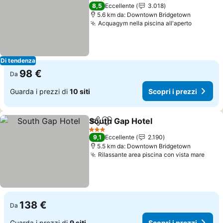
3 Stelle
8,5
Eccellente
3.018
5.6 km da: Downtown Bridgetown
Acquagym nella piscina all'aperto
Scopri i
Di tendenza
98 €
Da
Guarda i prezzi di
10 siti
Scopri i prezzi
South Gap Hotel
Condividi
Aggiungi ai preferiti
Scopri i p
3 Stelle
9,1
Eccellente
2.190
5.5 km da: Downtown Bridgetown
Rilassante area piscina con vista mare
Scopr
138 €
Da
Guarda i prezzi di
9 siti
Scopri i prezzi