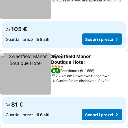
Accesso diretto alla spiaggia di Worthing
Sco
105 €
Da
Guarda i prezzi di
8 siti
Scopri i prezzi
Sweetfield Manor
Condividi
Aggiungi ai preferiti
Boutique Hotel
Scopri i prezzi
4 Stelle
8,6
Eccellente
1.556
2.2 km da: Downtown Bridgetown
Cucina fusion distintiva al Pavão
Scopri i 
81 €
Da
Guarda i prezzi di
6 siti
Scopri i prezzi