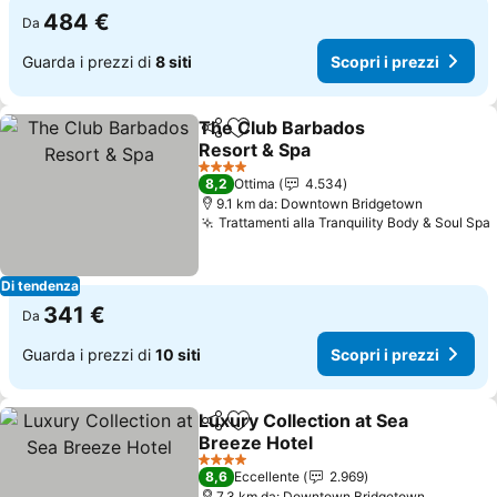
484 €
Da
Guarda i prezzi di
8 siti
Scopri i prezzi
The Club Barbados
Condividi
Aggiungi ai preferiti
Resort & Spa
Scopri i prezzi
4 Stelle
8,2
Ottima
4.534
9.1 km da: Downtown Bridgetown
Trattamenti alla Tranquility Body & Soul Spa
Di tendenza
341 €
Da
Guarda i prezzi di
10 siti
Scopri i prezzi
Luxury Collection at Sea
Condividi
Aggiungi ai preferiti
Breeze Hotel
Scopri i prezzi
4 Stelle
8,6
Eccellente
2.969
7.3 km da: Downtown Bridgetown