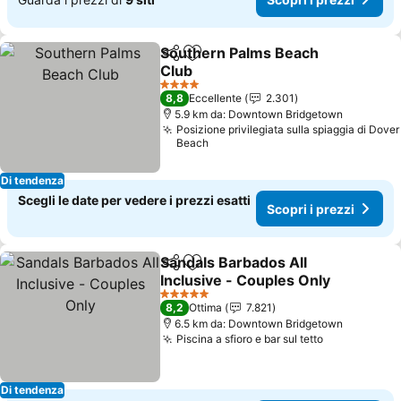
Southern Palms Beach
Condividi
Aggiungi ai preferiti
Club
Scopri i prezzi
4 Stelle
8,8
Eccellente
2.301
5.9 km da: Downtown Bridgetown
Posizione privilegiata sulla spiaggia di Dover
Beach
Di tendenza
Scegli le date per vedere i prezzi esatti
Scopri i prezzi
Sandals Barbados All
Condividi
Aggiungi ai preferiti
Inclusive - Couples Only
Scopri i prezzi
5 Stelle
8,2
Ottima
7.821
6.5 km da: Downtown Bridgetown
Piscina a sfioro e bar sul tetto
Scopri i pr
Di tendenza