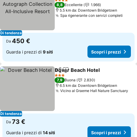
Collection All-Inclusive
Scopri i prezzi
4 Stelle
8,8
Eccellente
1.966
Resort
5.5 km da: Downtown Bridgetown
Spa rigenerante con servizi completi
Scopri
Di tendenza
450 €
Da
Guarda i prezzi di
9 siti
Scopri i prezzi
Dover Beach Hotel
Condividi
Aggiungi ai preferiti
Scopri i
3 Stelle
7,9
Buona
2.830
6.5 km da: Downtown Bridgetown
Vicino al Graeme Hall Nature Sanctuary
Scop
Di tendenza
73 €
Da
Guarda i prezzi di
14 siti
Scopri i prezzi