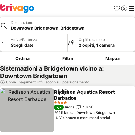
Preferiti
Accedi
Me
Destinazione
Downtown Bridgetown, Bridgetown
Arrivo/Partenza
Ospiti e camere
Scegli date
2 ospiti, 1 camera
Ordina
Filtra
Mappa
Sistemazioni a Bridgetown vicino a:
Downtown Bridgetown
Come i pagamenti influiscono sul posizionamento
Radisson Aquatica Resort
Condividi
Aggiungi ai preferiti
Barbados
Scopri i prezzi
4 Stelle
7,7
Buona
4.674
1.9 km da: Downtown Bridgetown
Vicinanza a monumenti storici
Scopri i pr