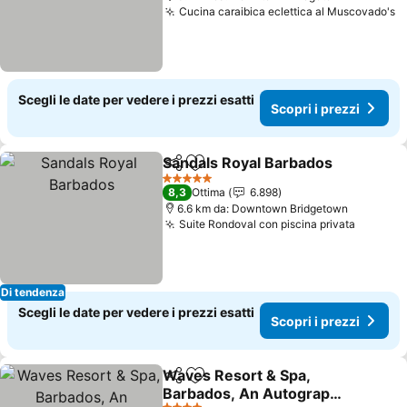
Cucina caraibica eclettica al Muscovado's
S
Scegli le date per vedere i prezzi esatti
Scopri i prezzi
Sandals Royal Barbados
Condividi
Aggiungi ai preferiti
Sc
5 Stelle
8,3
Ottima
6.898
6.6 km da: Downtown Bridgetown
Suite Rondoval con piscina privata
Scopri 
Di tendenza
Scegli le date per vedere i prezzi esatti
Scopri i prezzi
Waves Resort & Spa,
Condividi
Aggiungi ai preferiti
Barbados, An Autograph