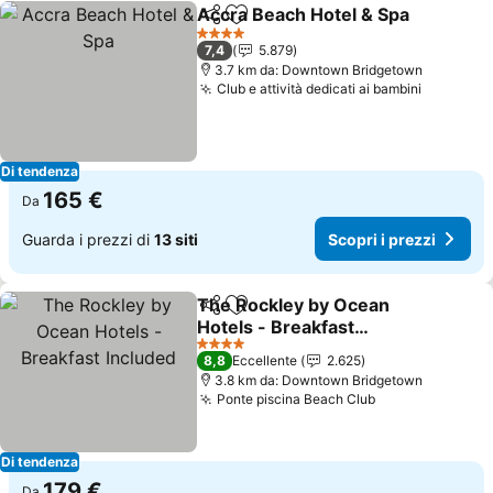
Accra Beach Hotel & Spa
Condividi
Aggiungi ai preferiti
S
4 Stelle
7,4
5.879
3.7 km da: Downtown Bridgetown
Club e attività dedicati ai bambini
Scopri i
Di tendenza
165 €
Da
Guarda i prezzi di
13 siti
Scopri i prezzi
The Rockley by Ocean
Condividi
Aggiungi ai preferiti
Hotels - Breakfast
Included
Scopri i prezzi
4 Stelle
8,8
Eccellente
2.625
3.8 km da: Downtown Bridgetown
Ponte piscina Beach Club
Scopri i prezz
Di tendenza
179 €
Da