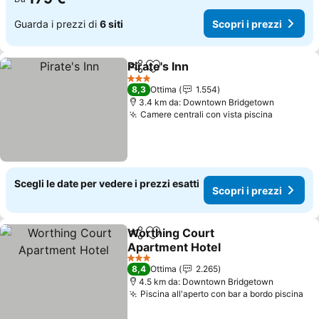
Guarda i prezzi di
6 siti
Scopri i prezzi
Pirate's Inn
Condividi
Aggiungi ai preferiti
Scopri i prezzi
3 Stelle
8,3
Ottima
1.554
3.4 km da: Downtown Bridgetown
Camere centrali con vista piscina
Scopri i
Scegli le date per vedere i prezzi esatti
Scopri i prezzi
Worthing Court
Condividi
Aggiungi ai preferiti
Apartment Hotel
Scopri i prezzi
3 Stelle
8,4
Ottima
2.265
4.5 km da: Downtown Bridgetown
Piscina all'aperto con bar a bordo piscina
Sco