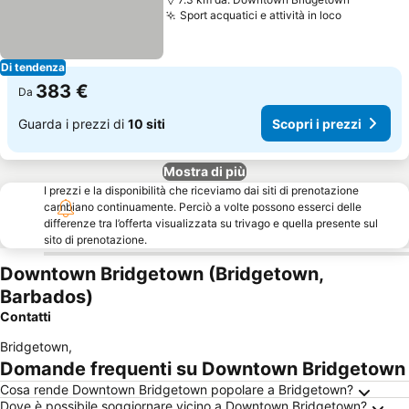
Sport acquatici e attività in loco
Scopri i p
Di tendenza
383 €
Da
Guarda i prezzi di
10 siti
Scopri i prezzi
Mostra di più
I prezzi e la disponibilità che riceviamo dai siti di prenotazione
cambiano continuamente. Perciò a volte possono esserci delle
differenze tra l’offerta visualizzata su trivago e quella presente sul
sito di prenotazione.
Downtown Bridgetown (Bridgetown,
Barbados)
Contatti
Bridgetown
,
Domande frequenti su Downtown Bridgetown
Cosa rende Downtown Bridgetown popolare a Bridgetown?
Dove è possibile soggiornare vicino a Downtown Bridgetown?