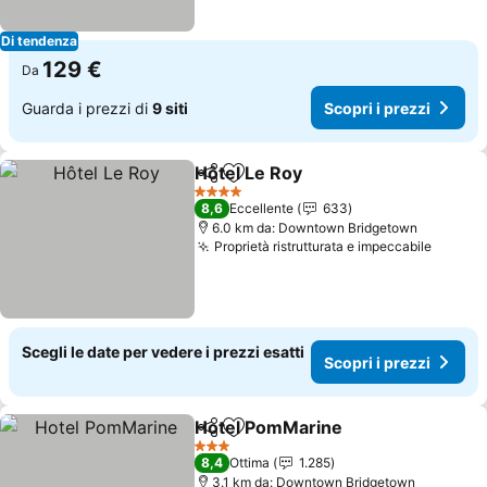
Di tendenza
129 €
Da
Guarda i prezzi di
9 siti
Scopri i prezzi
Hôtel Le Roy
Condividi
Aggiungi ai preferiti
Scopri i prezz
4 Stelle
8,6
Eccellente
633
6.0 km da: Downtown Bridgetown
Proprietà ristrutturata e impeccabile
Scopri 
Scegli le date per vedere i prezzi esatti
Scopri i prezzi
Hotel PomMarine
Condividi
Aggiungi ai preferiti
Scopri i 
3 Stelle
8,4
Ottima
1.285
3.1 km da: Downtown Bridgetown