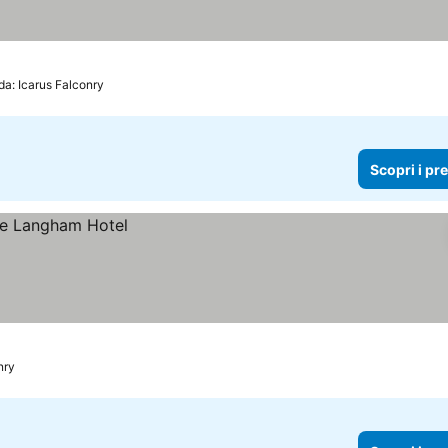
da: Icarus Falconry
Scopri i pr
nry