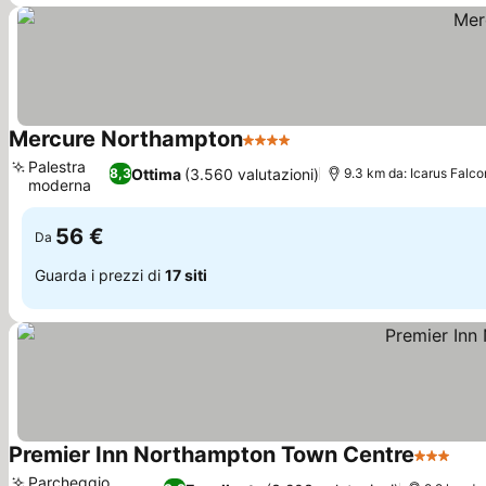
Mercure Northampton
4 Stelle
Palestra
Ottima
(3.560 valutazioni)
8,3
9.3 km da: Icarus Falco
moderna
56 €
Da
Guarda i prezzi di
17 siti
Premier Inn Northampton Town Centre
3 Stelle
Parcheggio