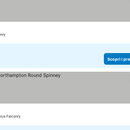
e
onry
Scopri i pr
arus Falconry