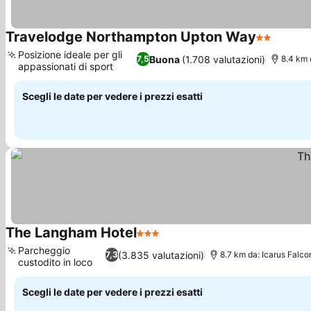
Travelodge Northampton Upton Way
2 Stelle
Posizione ideale per gli
Buona
(1.708 valutazioni)
7,5
8.4 km 
appassionati di sport
Scegli le date per vedere i prezzi esatti
The Langham Hotel
3 Stelle
Parcheggio
(3.835 valutazioni)
7,3
8.7 km da: Icarus Falco
custodito in loco
Scegli le date per vedere i prezzi esatti