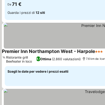
71 €
Da
Guarda i prezzi di
12 siti
Premier Inn Northampton West - Harpole
3 Stel
Ristorante grill
Ottima
(2.860 valutazioni)
8,1
7.6 km da: Ica
Beefeater in loco
Scegli le date per vedere i prezzi esatti