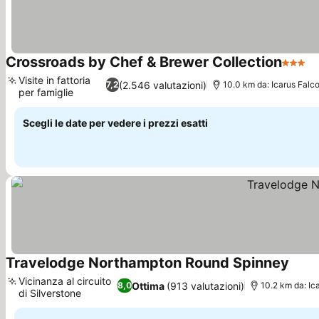
Crossroads by Chef & Brewer Collection
3 Stell
Visite in fattoria
(2.546 valutazioni)
7,2
10.0 km da: Icarus Falc
per famiglie
Scegli le date per vedere i prezzi esatti
Travelodge Northampton Round Spinney
Vicinanza al circuito
Ottima
(913 valutazioni)
8,0
10.2 km da: Ic
di Silverstone