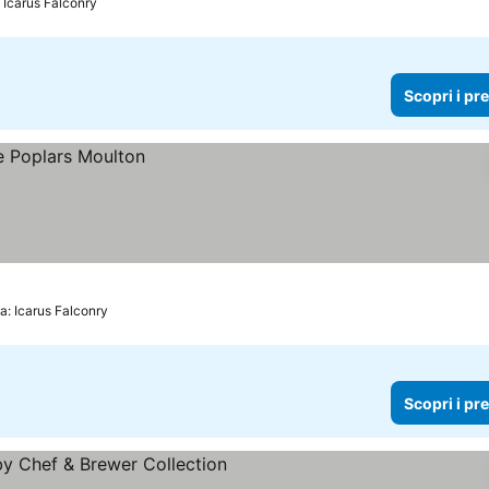
 Icarus Falconry
Scopri i pr
a: Icarus Falconry
Scopri i pr