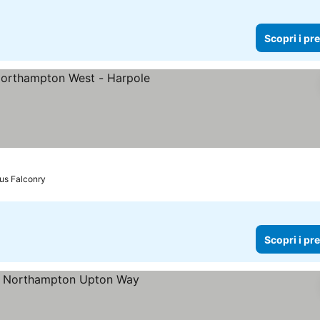
Scopri i pr
le
rus Falconry
Scopri i pr