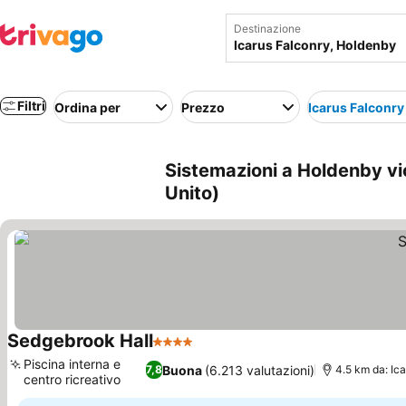
Destinazione
Filtri
Ordina per
Prezzo
Icarus Falconry
Sistemazioni a Holdenby vi
Unito)
Sedgebrook Hall
4 Stelle
Piscina interna e
Buona
(6.213 valutazioni)
7,8
4.5 km da: Ic
centro ricreativo