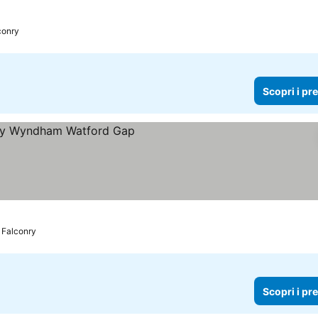
conry
Scopri i pr
s Falconry
Scopri i pr