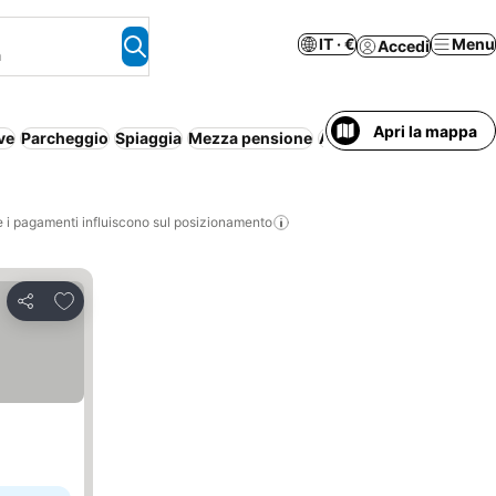
IT · €
Menu
Accedi
a
Apri la mappa
ive
Parcheggio
Spiaggia
Mezza pensione
Aparthotel
Cancellazio
i pagamenti influiscono sul posizionamento
Aggiungi ai preferiti
Condividi