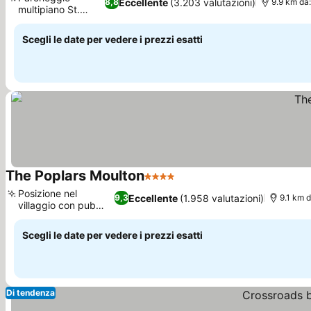
Eccellente
(3.203 valutazioni)
8,8
9.9 km da:
multipiano St.
Johns
Scegli le date per vedere i prezzi esatti
The Poplars Moulton
4 Stelle
Posizione nel
Eccellente
(1.958 valutazioni)
9,3
9.1 km d
villaggio con pub
locali
Scegli le date per vedere i prezzi esatti
Di tendenza