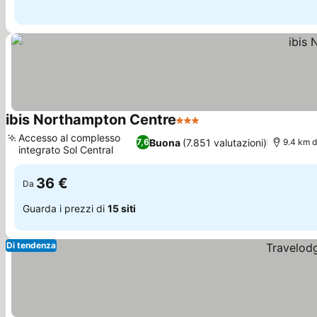
ibis Northampton Centre
3 Stelle
Accesso al complesso
Buona
(7.851 valutazioni)
7,6
9.4 km d
integrato Sol Central
36 €
Da
Guarda i prezzi di
15 siti
Di tendenza