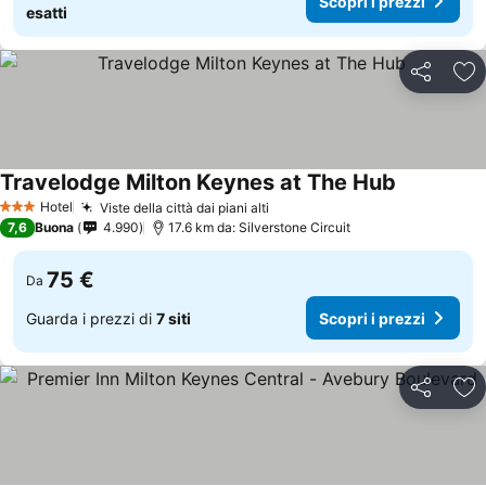
Scopri i prezzi
esatti
Condividi
Agg
Travelodge Milton Keynes at The Hub
Hotel
Viste della città dai piani alti
3 Stelle
7,6
Buona
4.990
17.6 km da: Silverstone Circuit
75 €
Da
Guarda i prezzi di
7 siti
Scopri i prezzi
Condividi
Agg