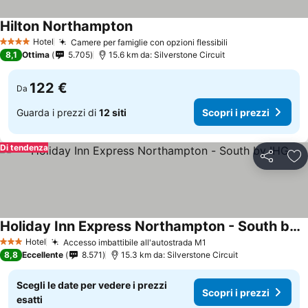
Hilton Northampton
Hotel
Camere per famiglie con opzioni flessibili
4 Stelle
8,1
Ottima
5.705
15.6 km da: Silverstone Circuit
122 €
Da
Guarda i prezzi di
12 siti
Scopri i prezzi
Di tendenza
Condividi
Agg
Holiday Inn Express Northampton - South by IHG
Hotel
Accesso imbattibile all'autostrada M1
3 Stelle
8,8
Eccellente
8.571
15.3 km da: Silverstone Circuit
Scegli le date per vedere i prezzi
Scopri i prezzi
esatti