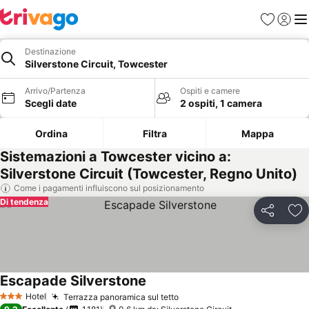
Preferiti
Accedi
Me
Destinazione
Silverstone Circuit, Towcester
Arrivo/Partenza
Ospiti e camere
Scegli date
2 ospiti, 1 camera
Ordina
Filtra
Mappa
Sistemazioni a Towcester vicino a:
Silverstone Circuit (Towcester, Regno Unito)
Come i pagamenti influiscono sul posizionamento
Di tendenza
Condividi
Agg
Escapade Silverstone
Hotel
Terrazza panoramica sul tetto
3 Stelle