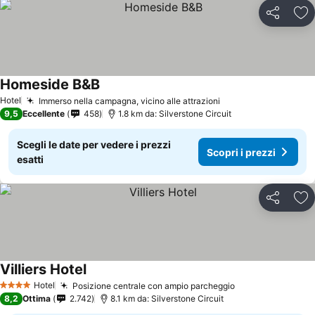
Condividi
Agg
Homeside B&B
Hotel
Immerso nella campagna, vicino alle attrazioni
9,5
Eccellente
458
1.8 km da: Silverstone Circuit
Scegli le date per vedere i prezzi
Scopri i prezzi
esatti
Condividi
Agg
Villiers Hotel
Hotel
Posizione centrale con ampio parcheggio
4 Stelle
8,2
Ottima
2.742
8.1 km da: Silverstone Circuit