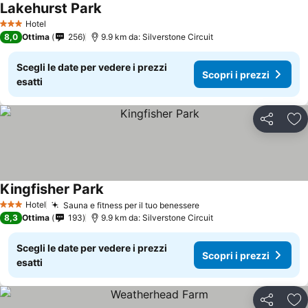
Lakehurst Park
Hotel
3 Stelle
8,0
Ottima
256
9.9 km da: Silverstone Circuit
Scegli le date per vedere i prezzi
Scopri i prezzi
esatti
Condividi
Agg
Kingfisher Park
Hotel
Sauna e fitness per il tuo benessere
3 Stelle
8,3
Ottima
193
9.9 km da: Silverstone Circuit
Scegli le date per vedere i prezzi
Scopri i prezzi
esatti
Condividi
Agg