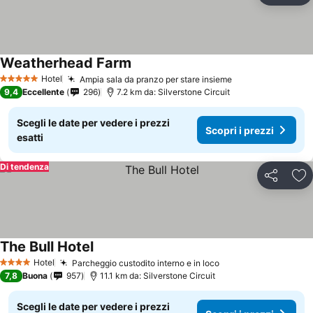
Weatherhead Farm
Hotel
Ampia sala da pranzo per stare insieme
5 Stelle
9,4
Eccellente
296
7.2 km da: Silverstone Circuit
Scegli le date per vedere i prezzi
Scopri i prezzi
esatti
Di tendenza
Condividi
Agg
The Bull Hotel
Hotel
Parcheggio custodito interno e in loco
4 Stelle
7,8
Buona
957
11.1 km da: Silverstone Circuit
Scegli le date per vedere i prezzi