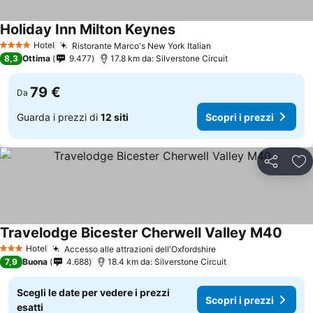
Holiday Inn Milton Keynes
Hotel
Ristorante Marco's New York Italian
4 Stelle
8,3
Ottima
9.477
17.8 km da: Silverstone Circuit
79 €
Da
Guarda i prezzi di
12 siti
Scopri i prezzi
Condividi
Agg
Travelodge Bicester Cherwell Valley M40
Hotel
Accesso alle attrazioni dell'Oxfordshire
3 Stelle
7,9
Buona
4.688
18.4 km da: Silverstone Circuit
Scegli le date per vedere i prezzi
Scopri i prezzi
esatti