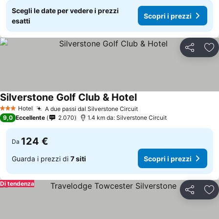
Scegli le date per vedere i prezzi
Scopri i prezzi
esatti
Condividi
Agg
Silverstone Golf Club & Hotel
Hotel
A due passi dal Silverstone Circuit
3 Stelle
9,0
Eccellente
2.070
1.4 km da: Silverstone Circuit
124 €
Da
Guarda i prezzi di
7 siti
Scopri i prezzi
Di tendenza
Condividi
Agg