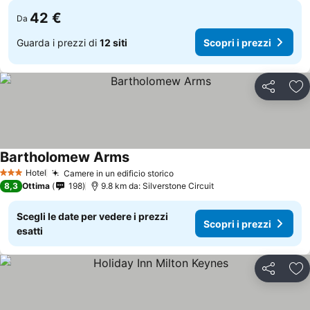
42 €
Da
Guarda i prezzi di
12 siti
Scopri i prezzi
Condividi
Agg
Bartholomew Arms
Hotel
Camere in un edificio storico
3 Stelle
8,3
Ottima
198
9.8 km da: Silverstone Circuit
Scegli le date per vedere i prezzi
Scopri i prezzi
esatti
Condividi
Agg