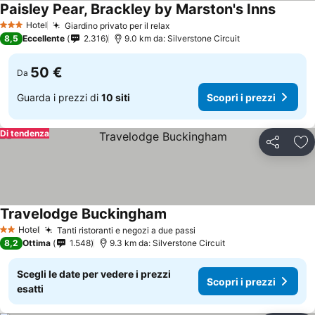
Paisley Pear, Brackley by Marston's Inns
Hotel
Giardino privato per il relax
3 Stelle
8,5
Eccellente
2.316
9.0 km da: Silverstone Circuit
50 €
Da
Guarda i prezzi di
10 siti
Scopri i prezzi
Di tendenza
Condividi
Agg
Travelodge Buckingham
Hotel
Tanti ristoranti e negozi a due passi
2 Stelle
8,2
Ottima
1.548
9.3 km da: Silverstone Circuit
Scegli le date per vedere i prezzi
Scopri i prezzi
esatti