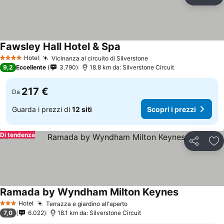
Condividi
Agg
Fawsley Hall Hotel & Spa
Hotel
Vicinanza al circuito di Silverstone
4 Stelle
9,2
Eccellente
3.790
18.8 km da: Silverstone Circuit
217 €
Da
Guarda i prezzi di
12 siti
Scopri i prezzi
Di tendenza
Condividi
Agg
Ramada by Wyndham Milton Keynes
Hotel
Terrazza e giardino all'aperto
3 Stelle
7,0
6.022
18.1 km da: Silverstone Circuit