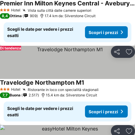
Premier Inn Milton Keynes Central - Avebury Boulevard
Hotel
Vista sulla città dalle camere superiori
3 Stelle
8,4
Ottima
909
17.4 km da: Silverstone Circuit
Scegli le date per vedere i prezzi
Scopri i prezzi
esatti
Di tendenza
Condividi
Agg
Travelodge Northampton M1
Hotel
Ristorante in loco con specialità stagionali
3 Stelle
7,7
Buona
2.517
15.4 km da: Silverstone Circuit
Scegli le date per vedere i prezzi
Scopri i prezzi
esatti
Condividi
Agg