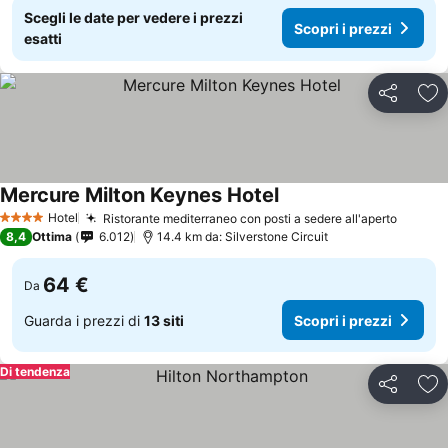
Scegli le date per vedere i prezzi
Scopri i prezzi
esatti
Condividi
Agg
Mercure Milton Keynes Hotel
Hotel
Ristorante mediterraneo con posti a sedere all'aperto
4 Stelle
8,4
Ottima
6.012
14.4 km da: Silverstone Circuit
64 €
Da
Guarda i prezzi di
13 siti
Scopri i prezzi
Di tendenza
Condividi
Agg