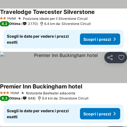
Travelodge Towcester Silverstone
Hotel
Posizione ideale per il Silverstone Circuit
2 Stelle
8,2
Ottima
2.170
6.4 km da: Silverstone Circuit
Scegli le date per vedere i prezzi
Scopri i prezzi
esatti
Condividi
Agg
Premier Inn Buckingham hotel
Hotel
Ristorante Beefeater adiacente
3 Stelle
8,3
Ottima
848
9.4 km da: Silverstone Circuit
Scegli le date per vedere i prezzi
Scopri i prezzi
esatti