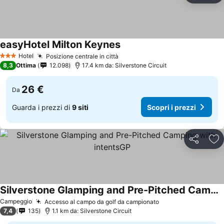
easyHotel Milton Keynes
Hotel
Posizione centrale in città
3 Stelle
8,3
Ottima
12.098
17.4 km da: Silverstone Circuit
26 €
Da
Guarda i prezzi di
9 siti
Scopri i prezzi
Condividi
Agg
Silverstone Glamping and Pre-Pitched Camping with intentsGP
Campeggio
Accesso al campo da golf da campionato
7,4
135
1.1 km da: Silverstone Circuit