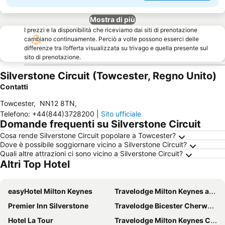
Mostra di più
I prezzi e la disponibilità che riceviamo dai siti di prenotazione
cambiano continuamente. Perciò a volte possono esserci delle
differenze tra l’offerta visualizzata su trivago e quella presente sul
sito di prenotazione.
Silverstone Circuit (Towcester, Regno Unito)
Contatti
Towcester
,
NN12 8TN
,
Telefono
:
+44(844)3728200
|
Sito ufficiale
Domande frequenti su Silverstone Circuit
Cosa rende Silverstone Circuit popolare a Towcester?
Dove è possibile soggiornare vicino a Silverstone Circuit?
Quali altre attrazioni ci sono vicino a Silverstone Circuit?
Altri Top Hotel
easyHotel Milton Keynes
Travelodge Milton Keynes at The Hub
Premier Inn Silverstone
Travelodge Bicester Cherwell Valley M40
Hotel La Tour
Travelodge Milton Keynes Central