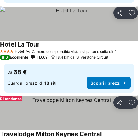
Condividi
Agg
Hotel La Tour
Hotel
Camere con splendida vista sul parco o sulla città
4 Stelle
8,6
Eccellente
11.669
18.4 km da: Silverstone Circuit
68 €
Da
Guarda i prezzi di
18 siti
Scopri i prezzi
Di tendenza
Condividi
Agg
Travelodge Milton Keynes Central