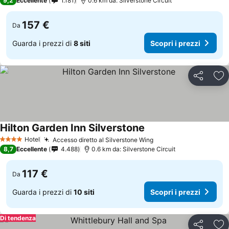
9,2
Eccellente
1.181
0.6 km da: Silverstone Circuit
157 €
Da
Guarda i prezzi di
8 siti
Scopri i prezzi
Condividi
Agg
Hilton Garden Inn Silverstone
Hotel
Accesso diretto al Silverstone Wing
4 Stelle
8,7
Eccellente
4.488
0.6 km da: Silverstone Circuit
117 €
Da
Guarda i prezzi di
10 siti
Scopri i prezzi
Di tendenza