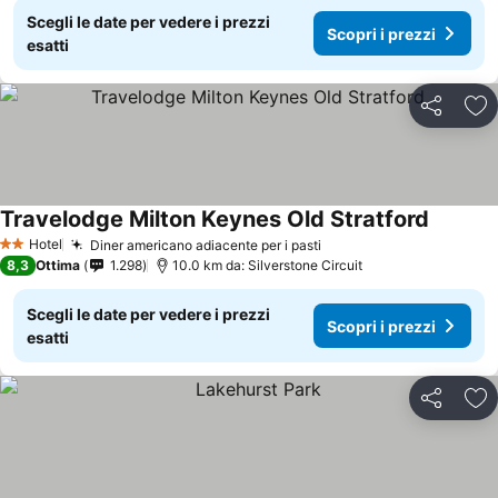
Scegli le date per vedere i prezzi
Scopri i prezzi
esatti
Condividi
Agg
Travelodge Milton Keynes Old Stratford
Hotel
Diner americano adiacente per i pasti
2 Stelle
8,3
Ottima
1.298
10.0 km da: Silverstone Circuit
Scegli le date per vedere i prezzi
Scopri i prezzi
esatti
Condividi
Agg