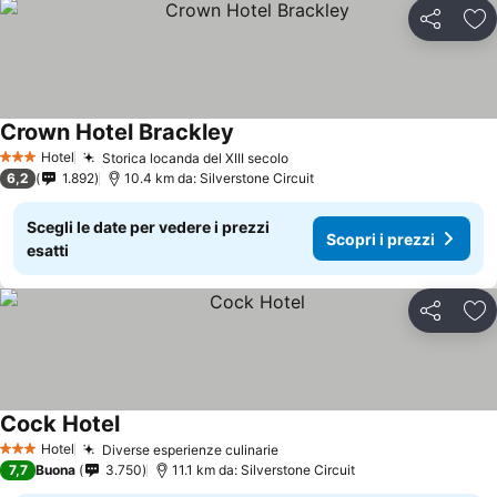
Condividi
Agg
Crown Hotel Brackley
Hotel
Storica locanda del XIII secolo
3 Stelle
6,2
1.892
10.4 km da: Silverstone Circuit
Scegli le date per vedere i prezzi
Scopri i prezzi
esatti
Condividi
Agg
Cock Hotel
Hotel
Diverse esperienze culinarie
3 Stelle
7,7
Buona
3.750
11.1 km da: Silverstone Circuit