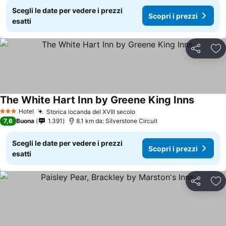
Scegli le date per vedere i prezzi
Scopri i prezzi
esatti
Condividi
Agg
The White Hart Inn by Greene King Inns
Hotel
Storica locanda del XVIII secolo
3 Stelle
7,6
Buona
1.391
8.1 km da: Silverstone Circuit
Scegli le date per vedere i prezzi
Scopri i prezzi
esatti
Condividi
Agg