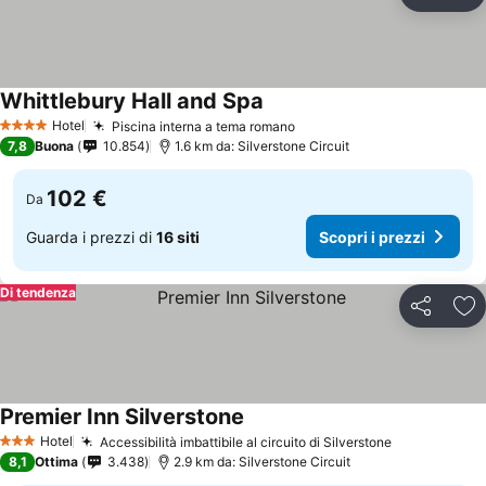
Condividi
Agg
Whittlebury Hall and Spa
Hotel
Piscina interna a tema romano
4 Stelle
7,8
Buona
10.854
1.6 km da: Silverstone Circuit
102 €
Da
Guarda i prezzi di
16 siti
Scopri i prezzi
Di tendenza
Condividi
Agg
Premier Inn Silverstone
Hotel
Accessibilità imbattibile al circuito di Silverstone
3 Stelle
8,1
Ottima
3.438
2.9 km da: Silverstone Circuit