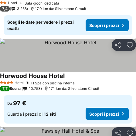
Hotel
Sala giochi dedicata
2 Stelle
7,4
3.258
17.0 km da: Silverstone Circuit
Scegli le date per vedere i prezzi
Scopri i prezzi
esatti
Condividi
Agg
Horwood House Hotel
Hotel
H Spa con piscina interna
4 Stelle
7,7
Buona
10.753
17.1 km da: Silverstone Circuit
97 €
Da
Guarda i prezzi di
12 siti
Scopri i prezzi