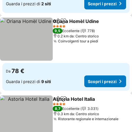
Guarda i prezzi di
2 siti
Scopri i prezzi
Oriana Homèl Udine
Condividi
Aggiungi ai preferiti
Scopri
4 Stelle
9,5
Eccellente
778
0.2 km da: Centro storico
Coinvolgenti tour a piedi
Scopri i prezzi
78 €
Da
Guarda i prezzi di
9 siti
Scopri i prezzi
Astoria Hotel Italia
Condividi
Aggiungi ai preferiti
Scopri i
4 Stelle
8,7
Eccellente
3.031
0.3 km da: Centro storico
Ristorante regionale e internazionale
Scopri