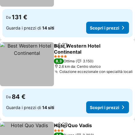
131 €
Da
Guarda i prezzi di
14 siti
Scopri i prezzi
Best Western Hotel
Condividi
Aggiungi ai preferiti
Continental
Scopri i prezzi
4 Stelle
8,3
Ottima
3.150
2.6 km da: Centro storico
Colazione eccezionale con specialità locali
S
84 €
Da
Guarda i prezzi di
14 siti
Scopri i prezzi
Hotel Quo Vadis
Condividi
Aggiungi ai preferiti
Scopri i p
3 Stelle