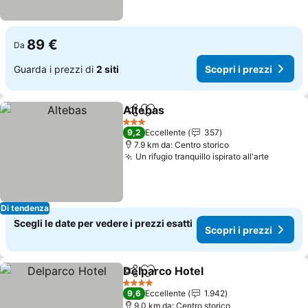
89 €
Da
Guarda i prezzi di
2 siti
Scopri i prezzi
Altebas
Condividi
Aggiungi ai preferiti
Scopri i prezzi
3 Stelle
9,2
Eccellente
357
7.9 km da: Centro storico
Un rifugio tranquillo ispirato all'arte
Scopri 
Di tendenza
Scegli le date per vedere i prezzi esatti
Scopri i prezzi
Delparco Hotel
Condividi
Aggiungi ai preferiti
Scopri i pre
4 Stelle
9,6
Eccellente
1.942
9.0 km da: Centro storico