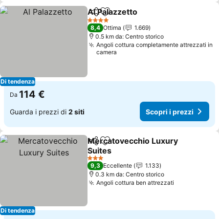
Al Palazzetto
Condividi
Aggiungi ai preferiti
Scopri i prezz
4 Stelle
8,4
Ottima
1.669
0.5 km da: Centro storico
Angoli cottura completamente attrezzati in
camera
Di tendenza
114 €
Da
Guarda i prezzi di
2 siti
Scopri i prezzi
Mercatovecchio Luxury
Condividi
Aggiungi ai preferiti
Suites
Scopri i prezzi
3 Stelle
9,3
Eccellente
1.133
0.3 km da: Centro storico
Angoli cottura ben attrezzati
Scopri i pre
Di tendenza