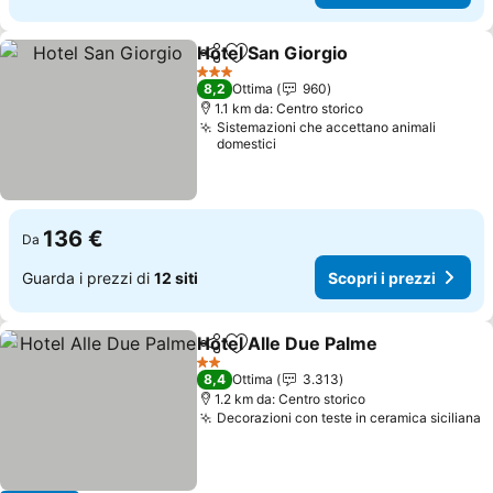
Hotel San Giorgio
Condividi
Aggiungi ai preferiti
Scopri i 
3 Stelle
8,2
Ottima
960
1.1 km da: Centro storico
Sistemazioni che accettano animali
domestici
136 €
Da
Guarda i prezzi di
12 siti
Scopri i prezzi
Hotel Alle Due Palme
Condividi
Aggiungi ai preferiti
Scopr
2 Stelle
8,4
Ottima
3.313
1.2 km da: Centro storico
Decorazioni con teste in ceramica siciliana
S