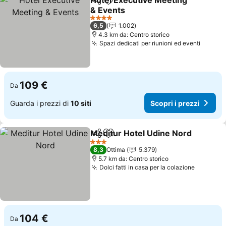
Hotel Executive Meeting
Condividi
Aggiungi ai preferiti
& Events
Scopri i prezzi
4 Stelle
6,5
1.002
4.3 km da: Centro storico
Spazi dedicati per riunioni ed eventi
Scopri 
109 €
Da
Guarda i prezzi di
10 siti
Scopri i prezzi
Meditur Hotel Udine Nord
Condividi
Aggiungi ai preferiti
3 Stelle
8,3
Ottima
5.379
5.7 km da: Centro storico
Dolci fatti in casa per la colazione
Scopri i
104 €
Da