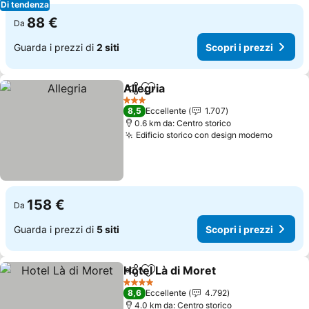
Di tendenza
88 €
Da
Guarda i prezzi di
2 siti
Scopri i prezzi
Allegria
Condividi
Aggiungi ai preferiti
Scopri i prezzi
3 Stelle
8,5
Eccellente
1.707
0.6 km da: Centro storico
Edificio storico con design moderno
Scopri 
158 €
Da
Guarda i prezzi di
5 siti
Scopri i prezzi
Hotel Là di Moret
Condividi
Aggiungi ai preferiti
Scopri i 
4 Stelle
8,6
Eccellente
4.792
4.0 km da: Centro storico