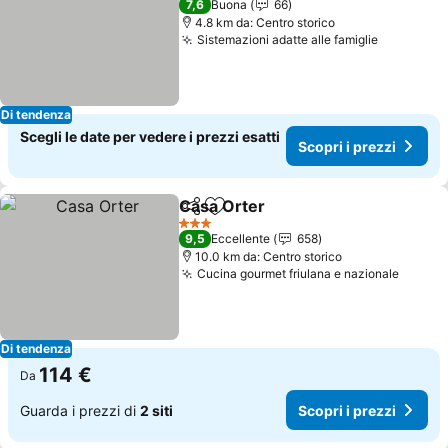
7,6
Buona
66
4.8 km da: Centro storico
Sistemazioni adatte alle famiglie
Scopri i 
Di tendenza
Scegli le date per vedere i prezzi esatti
Scopri i prezzi
Casa Orter
Condividi
Aggiungi ai preferiti
Scopri i prezzi
3 Stelle
9,5
Eccellente
658
10.0 km da: Centro storico
Cucina gourmet friulana e nazionale
Scopri
Di tendenza
114 €
Da
Guarda i prezzi di
2 siti
Scopri i prezzi