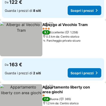
122 €
Da
Guarda i prezzi di
8 siti
Scopri i prezzi
Albergo al Vecchio Tram
Condividi
Aggiungi ai preferiti
S
3 Stelle
9,1
Eccellente
1.258
0.5 km da: Centro storico
Parcheggio privato sicuro
Scopri i prezz
163 €
Da
Guarda i prezzi di
2 siti
Scopri i prezzi
Appartamento liberty con
Condividi
Aggiungi ai preferiti
area giochi
Scopri i prezzi
1 Stelle
7,8
Buona
365
1.2 km da: Centro storico