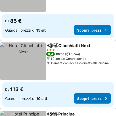
85 €
Da
Guarda i prezzi di
15 siti
Scopri i prezzi
Hotel Clocchiatti Next
Condividi
Aggiungi ai preferiti
Scop
3 Stelle
8,4
Ottima
1.744
1.0 km da: Centro storico
Camere con accesso diretto alla piscina
Sco
113 €
Da
Guarda i prezzi di
10 siti
Scopri i prezzi
Hotel Principe