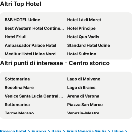
Altri Top Hotel
B&B HOTEL Udine
Hotel Là di Moret
Best Western Hotel Continental
Hotel Principe
Hotel Friuli
Hotel Quo Vadis
Ambassador Palace Hotel
Standard Hotel Udine
Meditur Hotel Udine Nord
Hotel Suite Inn
Altri punti di interesse - Centro storico
Hotel Ramandolo
Albergo Costantini
Astoria Hotel Italia
Art Hotel Udine
Sottomarina
Lago di Molveno
Hotel Executive Meeting & Events
Villaverde Hotel Spa&Golf Udine
Rosolina Mare
Lago di Braies
Hotel Clocchiatti Next
Hotel Alle Due Palme
Venice Santa Lucia Central Station
Arena di Verona
Hotel Cristallo
Allegria
Sottomarina
Piazza San Marco
Hotel Roma
Hotel Capri
Terme Merano
Venezia-Mestre
Hotel Roma
Altebas
Lido di Spina
Mercatino di Natale di Bolzano
Hotel San Giorgio
Albergo Al Tarcentino
Veronafiere
Porto Santa Margherita
Albergo al Vecchio Tram
Tenuta Valdomini
Ricerca hotel
Europa
Italia
Friuli Venezia Giulia
Udine