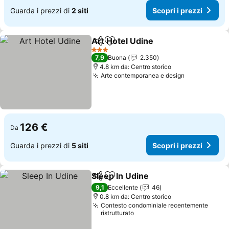
Guarda i prezzi di
2 siti
Scopri i prezzi
Art Hotel Udine
Condividi
Aggiungi ai preferiti
Scopri i pr
3 Stelle
7,9
Buona
2.350
4.8 km da: Centro storico
Arte contemporanea e design
Scopri i pr
126 €
Da
Guarda i prezzi di
5 siti
Scopri i prezzi
Sleep In Udine
Condividi
Aggiungi ai preferiti
Scopri i pre
9,1
Eccellente
46
0.8 km da: Centro storico
Contesto condominiale recentemente
ristrutturato