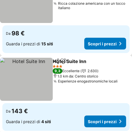
Ricca colazione americana con un tocco
italiano
98 €
Da
Guarda i prezzi di
15 siti
Scopri i prezzi
Hotel Suite Inn
Condividi
Aggiungi ai preferiti
Scopri i pre
3 Stelle
9,3
Eccellente
2.630
1.0 km da: Centro storico
Esperienze enogastronomiche locali
Scopri
143 €
Da
Guarda i prezzi di
4 siti
Scopri i prezzi