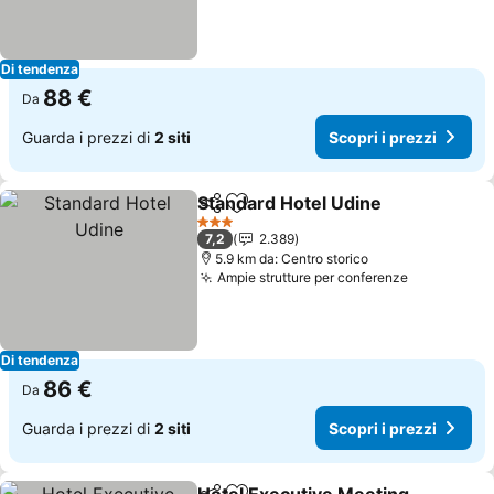
Di tendenza
88 €
Da
Guarda i prezzi di
2 siti
Scopri i prezzi
Standard Hotel Udine
Condividi
Aggiungi ai preferiti
Scopr
3 Stelle
7,2
2.389
5.9 km da: Centro storico
Ampie strutture per conferenze
Scopri i p
Di tendenza
86 €
Da
Guarda i prezzi di
2 siti
Scopri i prezzi