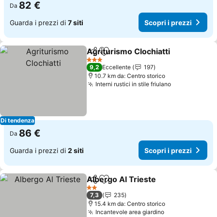
82 €
Da
Guarda i prezzi di
7 siti
Scopri i prezzi
Agriturismo Clochiatti
Condividi
Aggiungi ai preferiti
Scop
3 Stelle
9,2
Eccellente
197
10.7 km da: Centro storico
Interni rustici in stile friulano
Scopri i prez
Di tendenza
86 €
Da
Guarda i prezzi di
2 siti
Scopri i prezzi
Albergo Al Trieste
Condividi
Aggiungi ai preferiti
Scopri i
2 Stelle
7,3
235
15.4 km da: Centro storico
Incantevole area giardino
Scopri i prezz