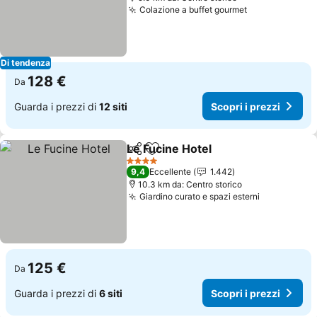
Colazione a buffet gourmet
Scopri i prez
Di tendenza
128 €
Da
Guarda i prezzi di
12 siti
Scopri i prezzi
Le Fucine Hotel
Condividi
Aggiungi ai preferiti
Scopri i pr
4 Stelle
9,4
Eccellente
1.442
10.3 km da: Centro storico
Giardino curato e spazi esterni
Scopri i pr
125 €
Da
Guarda i prezzi di
6 siti
Scopri i prezzi