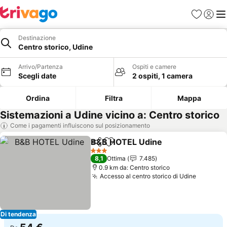
Preferiti
Accedi
Me
Destinazione
Centro storico, Udine
Arrivo/Partenza
Ospiti e camere
Scegli date
2 ospiti, 1 camera
Ordina
Filtra
Mappa
Sistemazioni a Udine vicino a: Centro storico
Come i pagamenti influiscono sul posizionamento
B&B HOTEL Udine
Condividi
Aggiungi ai preferiti
Scopri i
3 Stelle
8,1
Ottima
7.485
0.9 km da: Centro storico
Accesso al centro storico di Udine
Scopri i
Di tendenza