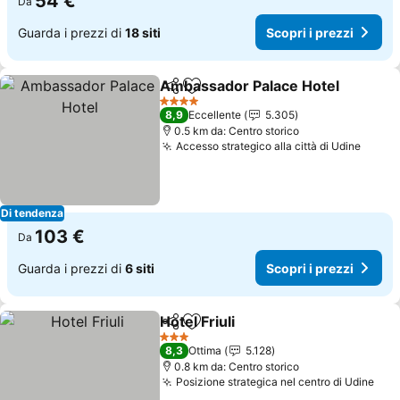
54 €
Da
Guarda i prezzi di
18 siti
Scopri i prezzi
Ambassador Palace Hotel
Condividi
Aggiungi ai preferiti
4 Stelle
8,9
Eccellente
5.305
0.5 km da: Centro storico
Accesso strategico alla città di Udine
Scopri
Di tendenza
103 €
Da
Guarda i prezzi di
6 siti
Scopri i prezzi
Hotel Friuli
Condividi
Aggiungi ai preferiti
Scopri i prezzi
3 Stelle
8,3
Ottima
5.128
0.8 km da: Centro storico
Posizione strategica nel centro di Udine
Scop