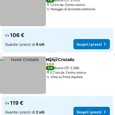
7,6
Buona
3.203
1.2 km da: Centro storico
Noleggio di biciclette elettriche
Scopri i p
106 €
Da
Guarda i prezzi di
8 siti
Scopri i prezzi
Hotel Cristallo
Condividi
Aggiungi ai preferiti
Scopri i pre
3 Stelle
7,6
Buona
2.268
0.7 km da: Centro storico
Vista su Porta Aquileia
Scopri i prezzi
119 €
Da
Guarda i prezzi di
2 siti
Scopri i prezzi