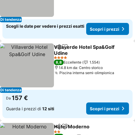
Di tendenza
Scegli le date per vedere i prezzi esatti
Scopri i prezzi
Villaverde Hotel Spa&Golf
Condividi
Aggiungi ai preferiti
Udine
Scopri i prezzi
4 Stelle
8,8
Eccellente
1.554
14.8 km da: Centro storico
Piscina interna semi-olimpionica
Scopri i 
Di tendenza
157 €
Da
Guarda i prezzi di
12 siti
Scopri i prezzi
Hotel Moderno
Condividi
Aggiungi ai preferiti
Scopri i pr
2 Stelle