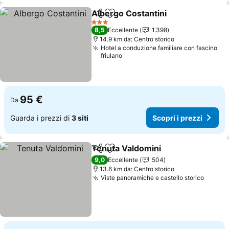
Albergo Costantini
Condividi
Aggiungi ai preferiti
Scopri i
3 Stelle
8,5
Eccellente
1.398
14.9 km da: Centro storico
Hotel a conduzione familiare con fascino
friulano
95 €
Da
Guarda i prezzi di
3 siti
Scopri i prezzi
Tenuta Valdomini
Condividi
Aggiungi ai preferiti
Scopri i 
9,0
Eccellente
504
13.6 km da: Centro storico
Viste panoramiche e castello storico
Scopri