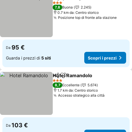
Condividi
Aggiungi ai preferiti
Scopri i prez
3 Stelle
7,8
Buona
2.245
0.7 km da: Centro storico
Posizione top di fronte alla stazione
Scopri 
95 €
Da
Guarda i prezzi di
5 siti
Scopri i prezzi
Hotel Ramandolo
Condividi
Aggiungi ai preferiti
Scopri i 
3 Stelle
8,7
Eccellente
5.674
1.7 km da: Centro storico
Accesso strategico alla città
Scopri i pre
103 €
Da