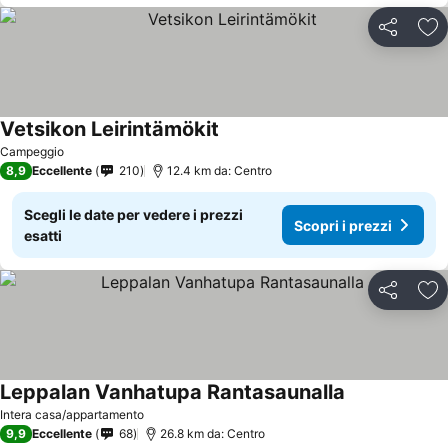
Condividi
Agg
Vetsikon Leirintämökit
Campeggio
8,9
Eccellente
210
12.4 km da: Centro
Scegli le date per vedere i prezzi
Scopri i prezzi
esatti
Condividi
Agg
Leppalan Vanhatupa Rantasaunalla
Intera casa/appartamento
9,9
Eccellente
68
26.8 km da: Centro