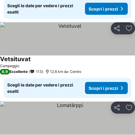
Scegli le date per vedere i prezzi
Scopri i prezzi
esatti
Condividi
Agg
Vetsituvat
Campeggio
8,9
Eccellente
113
12.6 km da: Centro
Scegli le date per vedere i prezzi
Scopri i prezzi
esatti
Condividi
Agg