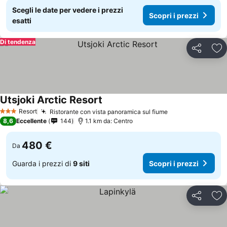
Scegli le date per vedere i prezzi
Scopri i prezzi
esatti
Di tendenza
Condividi
Agg
Utsjoki Arctic Resort
Resort
Ristorante con vista panoramica sul fiume
3 Stelle
8,6
Eccellente
144
1.1 km da: Centro
480 €
Da
Guarda i prezzi di
9 siti
Scopri i prezzi
Condividi
Agg