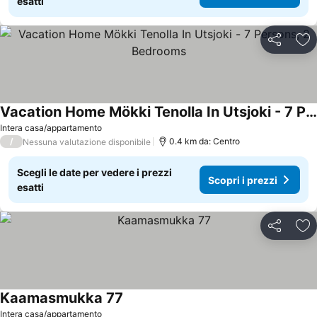
esatti
Condividi
Agg
Vacation Home Mökki Tenolla In Utsjoki - 7 Persons, 2 Bedrooms
Intera casa/appartamento
/
0.4 km da: Centro
Nessuna valutazione disponibile
Scegli le date per vedere i prezzi
Scopri i prezzi
esatti
Condividi
Agg
Kaamasmukka 77
Intera casa/appartamento