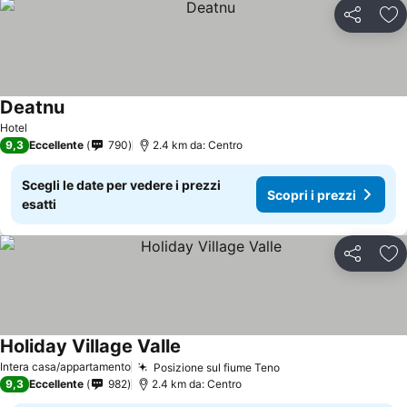
Condividi
Agg
Deatnu
Hotel
9,3
Eccellente
790
2.4 km da: Centro
Scegli le date per vedere i prezzi
Scopri i prezzi
esatti
Condividi
Agg
Holiday Village Valle
Intera casa/appartamento
Posizione sul fiume Teno
9,3
Eccellente
982
2.4 km da: Centro