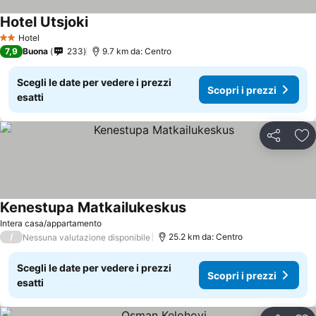
Hotel Utsjoki
Hotel
2 Stelle
7,9
Buona
233
9.7 km da: Centro
Scegli le date per vedere i prezzi
Scopri i prezzi
esatti
Condividi
Agg
Kenestupa Matkailukeskus
Intera casa/appartamento
/
25.2 km da: Centro
Nessuna valutazione disponibile
Scegli le date per vedere i prezzi
Scopri i prezzi
esatti