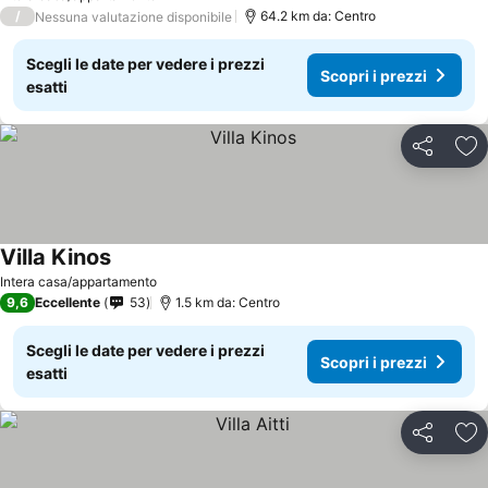
/
64.2 km da: Centro
Nessuna valutazione disponibile
Scegli le date per vedere i prezzi
Scopri i prezzi
esatti
Condividi
Agg
Villa Kinos
Intera casa/appartamento
9,6
Eccellente
53
1.5 km da: Centro
Scegli le date per vedere i prezzi
Scopri i prezzi
esatti
Condividi
Agg