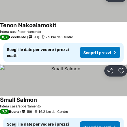
Tenon Nakoalamokit
Intera casa/appartamento
8,7
Eccellente
90
7.9 km da: Centro
Scegli le date per vedere i prezzi
Scopri i prezzi
esatti
Condividi
Agg
Small Salmon
Intera casa/appartamento
7,7
Buona
59
16.2 km da: Centro
Scegli le date per vedere i prezzi