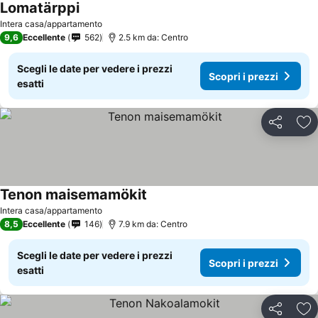
Lomatärppi
Intera casa/appartamento
9,6
Eccellente
562
2.5 km da: Centro
Scegli le date per vedere i prezzi
Scopri i prezzi
esatti
Condividi
Agg
Tenon maisemamökit
Intera casa/appartamento
8,5
Eccellente
146
7.9 km da: Centro
Scegli le date per vedere i prezzi
Scopri i prezzi
esatti
Condividi
Agg