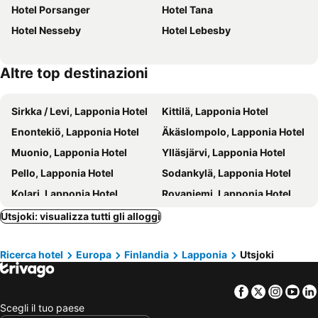
Hotel Porsanger
Hotel Tana
Hotel Nesseby
Hotel Lebesby
Altre top destinazioni
Sirkka / Levi, Lapponia Hotel
Kittilä, Lapponia Hotel
Enontekiö, Lapponia Hotel
Äkäslompolo, Lapponia Hotel
Muonio, Lapponia Hotel
Ylläsjärvi, Lapponia Hotel
Pello, Lapponia Hotel
Sodankylä, Lapponia Hotel
Kolari, Lapponia Hotel
Rovaniemi, Lapponia Hotel
Helsinki, Finlanda del sud Hotel
Inari, Lapponia Hotel
Utsjoki: visualizza tutti gli alloggi
Saariselkä, Lapponia Hotel
Vantaa, Finlanda del sud Hotel
Ricerca hotel
Europa
Finlandia
Lapponia
Utsjoki
Pelkosenniemi, Lapponia Hotel
Tampere, Finlandia occidentale Hotel
Facebook
Twitter
Insta
Yo
Scegli il tuo paese