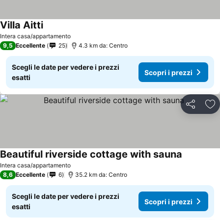
Villa Aitti
Intera casa/appartamento
9,5
Eccellente
25
4.3 km da: Centro
Scegli le date per vedere i prezzi
Scopri i prezzi
esatti
Condividi
Agg
Beautiful riverside cottage with sauna
Intera casa/appartamento
8,6
Eccellente
6
35.2 km da: Centro
Scegli le date per vedere i prezzi
Scopri i prezzi
esatti