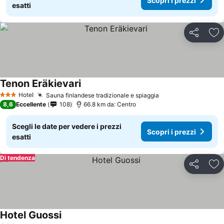
Scopri i prezzi
esatti
Condividi
Agg
Tenon Eräkievari
Hotel
Sauna finlandese tradizionale e spiaggia
3 Stelle
8,6
Eccellente
108
66.8 km da: Centro
Scegli le date per vedere i prezzi
Scopri i prezzi
esatti
Di tendenza
Condividi
Agg
Hotel Guossi