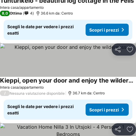
Tunturikelo - beautiful log cottage in the Fells
Intera casa/appartamento
8,0
Ottima
4
36.6 km da: Centro
Scegli le date per vedere i prezzi
Scopri i prezzi
esatti
Condividi
Agg
Kieppi, open your door and enjoy the wilderness
Intera casa/appartamento
/
36.7 km da: Centro
Nessuna valutazione disponibile
Scegli le date per vedere i prezzi
Scopri i prezzi
esatti
Condividi
Agg