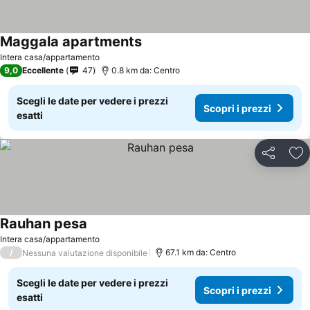
Maggala apartments
Intera casa/appartamento
9,0
Eccellente
47
0.8 km da: Centro
Scegli le date per vedere i prezzi
Scopri i prezzi
esatti
Condividi
Agg
Rauhan pesa
Intera casa/appartamento
/
67.1 km da: Centro
Nessuna valutazione disponibile
Scegli le date per vedere i prezzi
Scopri i prezzi
esatti