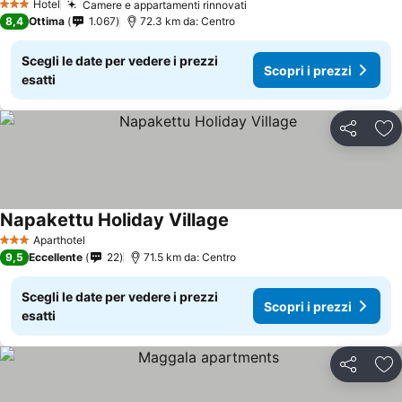
Hotel
Camere e appartamenti rinnovati
3 Stelle
8,4
Ottima
1.067
72.3 km da: Centro
Scegli le date per vedere i prezzi
Scopri i prezzi
esatti
Condividi
Agg
Napakettu Holiday Village
Aparthotel
3 Stelle
9,5
Eccellente
22
71.5 km da: Centro
Scegli le date per vedere i prezzi
Scopri i prezzi
esatti
Condividi
Agg