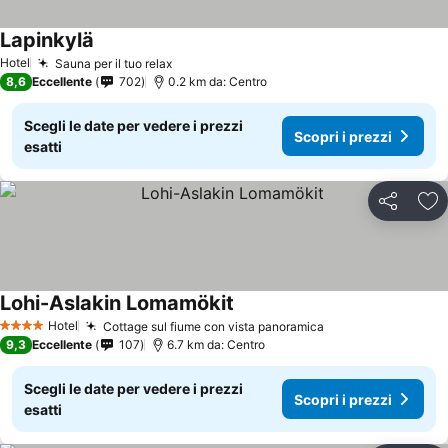
Lapinkylä
Hotel
Sauna per il tuo relax
8,6
Eccellente
702
0.2 km da: Centro
Scegli le date per vedere i prezzi
Scopri i prezzi
esatti
Condividi
Agg
Lohi-Aslakin Lomamökit
Hotel
Cottage sul fiume con vista panoramica
4 Stelle
9,3
Eccellente
107
6.7 km da: Centro
Scegli le date per vedere i prezzi
Scopri i prezzi
esatti