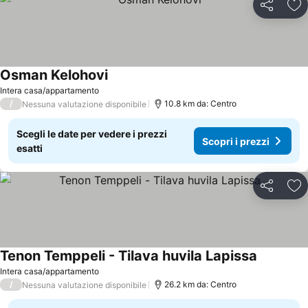
Condividi
Agg
Osman Kelohovi
Intera casa/appartamento
/
10.8 km da: Centro
Nessuna valutazione disponibile
Scegli le date per vedere i prezzi
Scopri i prezzi
esatti
Condividi
Agg
Tenon Temppeli - Tilava huvila Lapissa
Intera casa/appartamento
/
26.2 km da: Centro
Nessuna valutazione disponibile