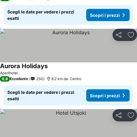
Scegli le date per vedere i prezzi
Scopri i prezzi
esatti
Condividi
Agg
Aurora Holidays
Aparthotel
9,8
Eccellente
250
8.2 km da: Centro
Scegli le date per vedere i prezzi
Scopri i prezzi
esatti
Condividi
Agg