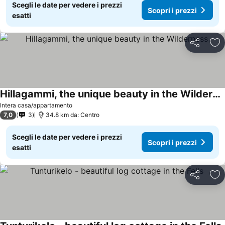
Scegli le date per vedere i prezzi
Scopri i prezzi
esatti
Condividi
Agg
Hillagammi, the unique beauty in the Wilderness
Intera casa/appartamento
7,0
3
34.8 km da: Centro
Scegli le date per vedere i prezzi
Scopri i prezzi
esatti
Condividi
Agg