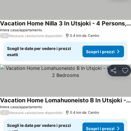
Vacation Home Nilla 3 In Utsjoki - 4 Persons, 1 Bedrooms
Intera casa/appartamento
/
0.4 km da: Centro
Nessuna valutazione disponibile
Scegli le date per vedere i prezzi
Scopri i prezzi
esatti
Condividi
Agg
Vacation Home Lomahuoneisto B In Utsjoki - 6 Persons, 2 Bedrooms
Intera casa/appartamento
/
0.4 km da: Centro
Nessuna valutazione disponibile
Scegli le date per vedere i prezzi
Scopri i prezzi