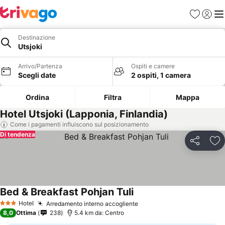
Preferiti
Accedi
Me
Destinazione
Utsjoki
Arrivo/Partenza
Ospiti e camere
Scegli date
2 ospiti, 1 camera
Ordina
Filtra
Mappa
Hotel Utsjoki (Lapponia, Finlandia)
Come i pagamenti influiscono sul posizionamento
Di tendenza
Condividi
Agg
Bed & Breakfast Pohjan Tuli
Hotel
Arredamento interno accogliente
3 Stelle
8,0
Ottima
238
5.4 km da: Centro