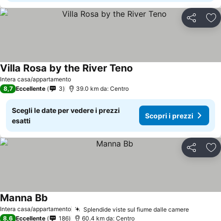
Condividi
Agg
Villa Rosa by the River Teno
Intera casa/appartamento
8,7
Eccellente
3
39.0 km da: Centro
Scegli le date per vedere i prezzi
Scopri i prezzi
esatti
Condividi
Agg
Manna Bb
Intera casa/appartamento
Splendide viste sul fiume dalle camere
8,6
Eccellente
186
60.4 km da: Centro