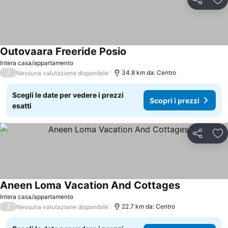
Condividi
Agg
Outovaara Freeride Posio
Scopri i prezzi
Intera casa/appartamento
/
34.8 km da: Centro
Nessuna valutazione disponibile
Scegli le date per vedere i prezzi
Scopri i prezzi
esatti
Condividi
Agg
Aneen Loma Vacation And Cottages
Scopri i pre
Intera casa/appartamento
/
22.7 km da: Centro
Nessuna valutazione disponibile