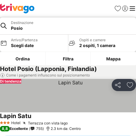
Preferiti
Accedi
Me
Destinazione
Posio
Arrivo/Partenza
Ospiti e camere
Scegli date
2 ospiti, 1 camera
Ordina
Filtra
Mappa
Hotel Posio (Lapponia, Finlandia)
Come i pagamenti influiscono sul posizionamento
Di tendenza
Condividi
Agg
Lapin Satu
Scopri i prezzi
Hotel
Terrazza con vista lago
Scopri i prezzi
3 Stelle
8,8
Eccellente
755
2.3 km da: Centro