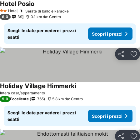
Hotel Posio
Scopri i prezzi
Hotel
Serate di ballo e karaoke
Scopri i prezzi
2 Stelle
6,0
39
0.1 km da: Centro
Scegli le date per vedere i prezzi
Scopri i prezzi
esatti
Condividi
Agg
Holiday Village Himmerki
Scopri i prezzi
Intera casa/appartamento
9,0
Eccellente
765
5.8 km da: Centro
Scegli le date per vedere i prezzi
Scopri i prezzi
esatti
Condividi
Agg