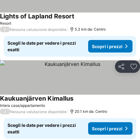
Lights of Lapland Resort
Scopri i prezzi
Resort
/
5.3 km da: Centro
Nessuna valutazione disponibile
Scegli le date per vedere i prezzi
Scopri i prezzi
esatti
Condividi
Agg
Kaukuanjärven Kimallus
Scopri i prezzi
Intera casa/appartamento
/
20.1 km da: Centro
Nessuna valutazione disponibile
Scegli le date per vedere i prezzi
Scopri i prezzi
esatti