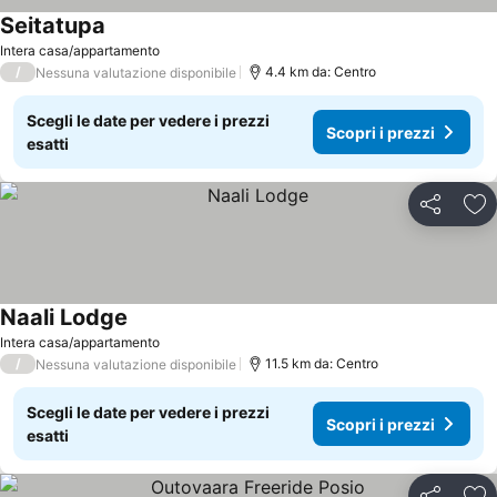
Seitatupa
Scopri i prezzi
Intera casa/appartamento
/
4.4 km da: Centro
Nessuna valutazione disponibile
Scegli le date per vedere i prezzi
Scopri i prezzi
esatti
Condividi
Agg
Naali Lodge
Scopri i prezzi
Intera casa/appartamento
/
11.5 km da: Centro
Nessuna valutazione disponibile
Scegli le date per vedere i prezzi
Scopri i prezzi
esatti