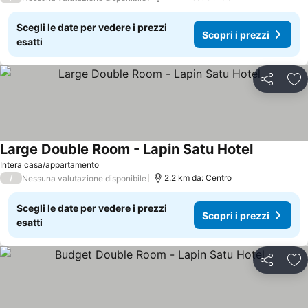
Scegli le date per vedere i prezzi
Scopri i prezzi
esatti
Condividi
Agg
Large Double Room - Lapin Satu Hotel
Scopri i pr
Intera casa/appartamento
/
2.2 km da: Centro
Nessuna valutazione disponibile
Scegli le date per vedere i prezzi
Scopri i prezzi
esatti
Condividi
Agg