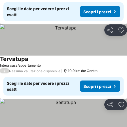
Scegli le date per vedere i prezzi
Scopri i prezzi
esatti
Condividi
Agg
Tervatupa
Scopri i prezzi
Intera casa/appartamento
/
10.9 km da: Centro
Nessuna valutazione disponibile
Scegli le date per vedere i prezzi
Scopri i prezzi
esatti
Condividi
Agg