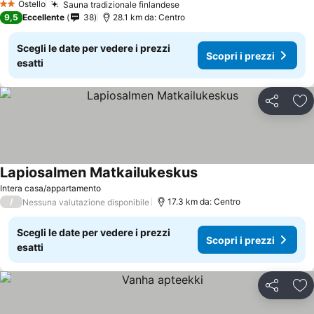
Ostello
Sauna tradizionale finlandese
Scopri i prezzi
2 Stelle
9,5
Eccellente
38
28.1 km da: Centro
Scegli le date per vedere i prezzi
Scopri i prezzi
esatti
Condividi
Agg
Lapiosalmen Matkailukeskus
Scopri i prezzi
Intera casa/appartamento
/
17.3 km da: Centro
Nessuna valutazione disponibile
Scegli le date per vedere i prezzi
Scopri i prezzi
esatti
Condividi
Agg