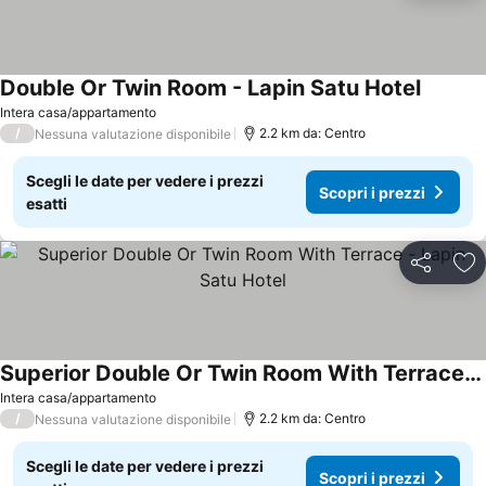
Double Or Twin Room - Lapin Satu Hotel
Scopri i
Intera casa/appartamento
/
2.2 km da: Centro
Nessuna valutazione disponibile
Scegli le date per vedere i prezzi
Scopri i prezzi
esatti
Condividi
Agg
Superior Double Or Twin Room With Terrace - Lapin Satu Hotel
Scopri i prezzi
Intera casa/appartamento
/
2.2 km da: Centro
Nessuna valutazione disponibile
Scegli le date per vedere i prezzi
Scopri i prezzi