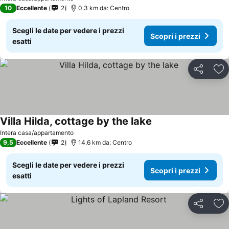
10
Eccellente
2
0.3 km da: Centro
Scegli le date per vedere i prezzi
Scopri i prezzi
esatti
Condividi
Agg
Villa Hilda, cottage by the lake
Scopri i prezzi
Intera casa/appartamento
9,5
Eccellente
2
14.6 km da: Centro
Scegli le date per vedere i prezzi
Scopri i prezzi
esatti
Condividi
Agg