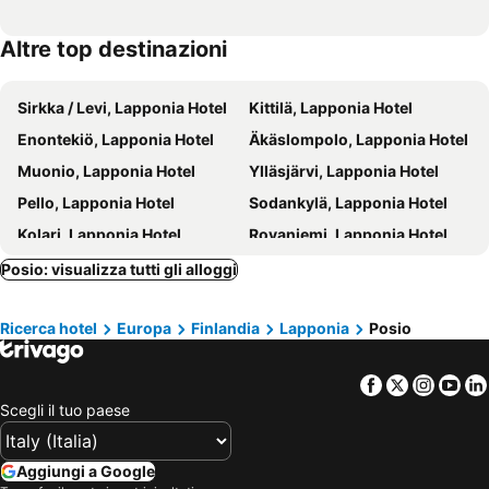
Altre top destinazioni
Sirkka / Levi, Lapponia Hotel
Kittilä, Lapponia Hotel
Enontekiö, Lapponia Hotel
Äkäslompolo, Lapponia Hotel
Muonio, Lapponia Hotel
Ylläsjärvi, Lapponia Hotel
Pello, Lapponia Hotel
Sodankylä, Lapponia Hotel
Kolari, Lapponia Hotel
Rovaniemi, Lapponia Hotel
Helsinki, Finlanda del sud Hotel
Inari, Lapponia Hotel
Posio: visualizza tutti gli alloggi
Saariselkä, Lapponia Hotel
Vantaa, Finlanda del sud Hotel
Ricerca hotel
Europa
Finlandia
Lapponia
Posio
Pelkosenniemi, Lapponia Hotel
Tampere, Finlandia occidentale Hotel
Facebook
Twitter
Insta
Yo
Scegli il tuo paese
Aggiungi a Google