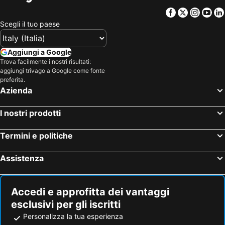
Facebook
Twitter
Insta
Yo
Scegli il tuo paese
Aggiungi a Google
Trova facilmente i nostri risultati:
aggiungi trivago a Google come fonte
preferita.
Azienda
I nostri prodotti
Termini e politiche
Assistenza
Accedi e approfitta dei vantaggi
esclusivi per gli iscritti
Personalizza la tua esperienza