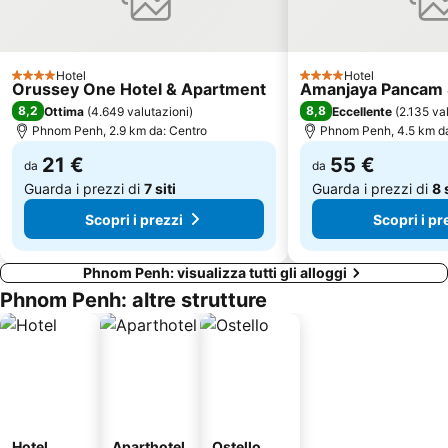
Hotel
Hotel
4 Stelle
4 Stelle
Orussey One Hotel & Apartment
Amanjaya Pancam S
8,2
8,8
Ottima
(
4.649 valutazioni
)
Eccellente
(
2.135 va
Phnom Penh, 2.9 km da: Centro
Phnom Penh, 4.5 km da
21 €
55 €
da
da
Guarda i prezzi di
7 siti
Guarda i prezzi di
8 
Scopri i prezzi
Scopri i pr
Phnom Penh: visualizza tutti gli alloggi
Phnom Penh: altre strutture
Hotel
Aparthotel
Ostello