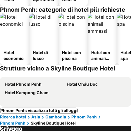
Phnom Penh: categorie di hotel più richieste
Hotel
Hotel di
Hotel con
Hotel con
Hote
economici
lusso
piscina
animali
spa
ammessi
Strutture vicino a Skyline Boutique Hotel
Hotel Phnom Penh
Hotel Châu Đốc
Hotel Kampong Cham
Phnom Penh: visualizza tutti gli alloggi
Ricerca hotel
Asia
Cambodia
Phnom Penh
Phnom Penh
Skyline Boutique Hotel