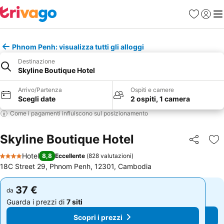
Preferiti
Accedi
Me
Phnom Penh: visualizza tutti gli alloggi
Destinazione
Skyline Boutique Hotel
Arrivo/Partenza
Ospiti e camere
Scegli date
2 ospiti, 1 camera
Come i pagamenti influiscono sul posizionamento
Skyline Boutique Hotel
Condividi
Agg
Hotel
8,8
Eccellente
(
828 valutazioni
)
4 Stelle
18C Street 29, Phnom Penh, 12301, Cambodia
37 €
37 €
da
da
Guarda i prezzi di
7 siti
Guarda i prezzi di
7 siti
Scopri i prezzi
Scopri i prezzi