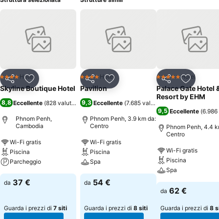
Hotel
Hotel
Hotel
4 Stelle
4 Stelle
5 Stelle
Condividi
Aggiungi ai preferiti
Condividi
Aggiungi ai preferiti
Condividi
Aggiungi 
Skyline Boutique Hotel
Pavilion
Palace Gate Hotel 
Resort by EHM
8,8
9,3
Eccellente
(
828 valutazioni
)
Eccellente
(
7.685 valutazioni
)
9,5
Eccellente
(
6.986 
Phnom Penh,
Phnom Penh, 3.9 km da:
Cambodia
Centro
Phnom Penh, 4.4 k
Centro
Wi-Fi gratis
Wi-Fi gratis
Wi-Fi gratis
Piscina
Piscina
Piscina
Parcheggio
Spa
Spa
37 €
54 €
da
da
62 €
da
Guarda i prezzi di
7 siti
Guarda i prezzi di
8 siti
Guarda i prezzi di
8 s