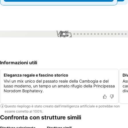
1 / 99
Informazioni utili
Eleganza regale e fascino storico
Di
Vivi un mix unico del passato reale della Cambogia e del
As
lusso moderno, un tempo un amato rifugio della Principessa
ca
Norodom Bophatevy.
di
Questo riepilogo è stato creato dall’intelligenza artificiale e potrebbe non
essere corretto al 100%.
Confronta con strutture simili
Struttura selezionata
Strutture simili