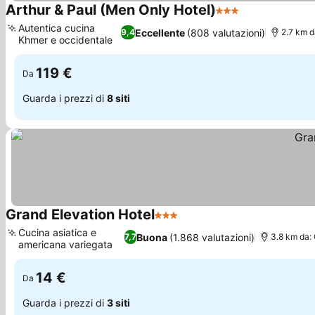
Arthur & Paul (Men Only Hotel)
3 Stelle
Autentica cucina
Eccellente
(808 valutazioni)
9,4
2.7 km d
Khmer e occidentale
119 €
Da
Guarda i prezzi di
8 siti
Grand Elevation Hotel
3 Stelle
Cucina asiatica e
Buona
(1.868 valutazioni)
7,7
3.8 km da:
americana variegata
14 €
Da
Guarda i prezzi di
3 siti