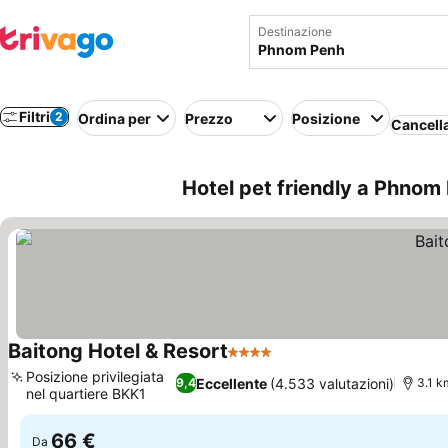
Destinazione
Filtri
2
Ordina per
Prezzo
Posizione
Cancella
Hotel pet friendly a Phno
Baitong Hotel & Resort
4 Stelle
Posizione privilegiata
Eccellente
(4.533 valutazioni)
9,4
3.1 k
nel quartiere BKK1
66 €
Da