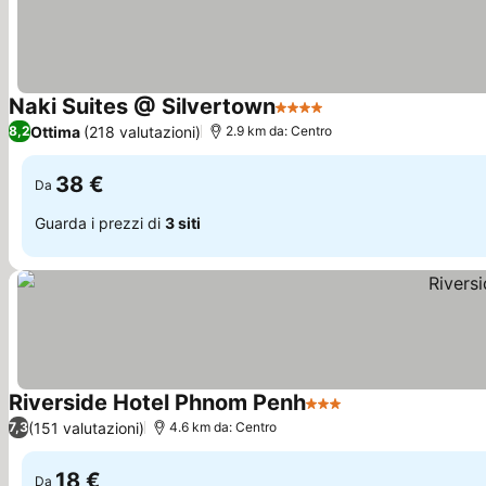
Naki Suites @ Silvertown
4 Stelle
Ottima
(218 valutazioni)
8,2
2.9 km da: Centro
38 €
Da
Guarda i prezzi di
3 siti
Riverside Hotel Phnom Penh
3 Stelle
(151 valutazioni)
7,3
4.6 km da: Centro
18 €
Da