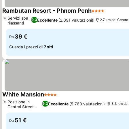
Rambutan Resort - Phnom Penh
4 Stelle
Servizi spa
Eccellente
(2.091 valutazioni)
9,3
2.7 km da: Centro
rilassanti
39 €
Da
Guarda i prezzi di
7 siti
White Mansion
4 Stelle
Posizione in
Eccellente
(5.760 valutazioni)
9,3
3.3 km da:
Central Street
240
51 €
Da