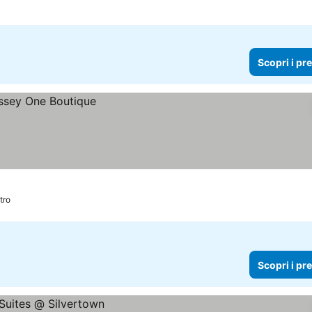
Scopri i pr
tro
Scopri i pr