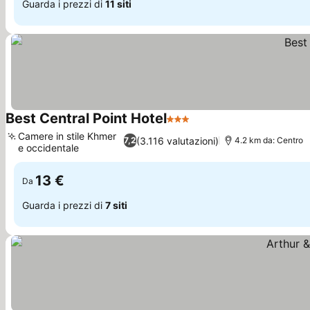
Guarda i prezzi di
11 siti
Best Central Point Hotel
3 Stelle
Camere in stile Khmer
(3.116 valutazioni)
7,2
4.2 km da: Centro
e occidentale
13 €
Da
Guarda i prezzi di
7 siti