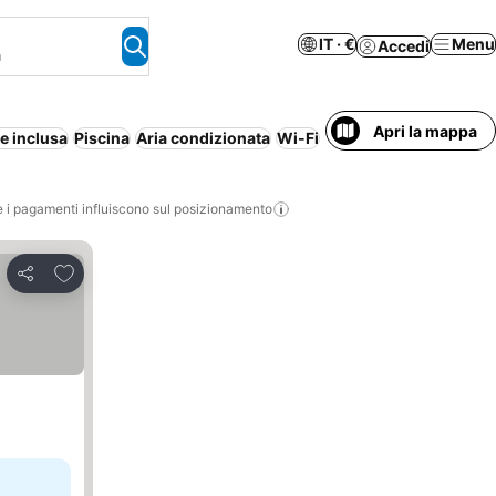
IT · €
Menu
Accedi
a
Apri la mappa
e inclusa
Piscina
Aria condizionata
Wi-Fi
Resort
Aparthotel
i pagamenti influiscono sul posizionamento
Aggiungi ai preferiti
Condividi