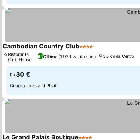
Cambodian Country Club
4 Stelle
Ristorante
Ottima
(1.929 valutazioni)
8,1
3.5 km da: Centro
Club House
30 €
Da
Guarda i prezzi di
8 siti
Le Grand Palais Boutique