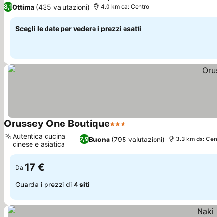
4 Stelle
Ottima
(435 valutazioni)
8,1
4.0 km da: Centro
Scegli le date per vedere i prezzi esatti
Orussey One Boutique
3 Stelle
Autentica cucina
Buona
(795 valutazioni)
7,9
3.3 km da: Cen
cinese e asiatica
17 €
Da
Guarda i prezzi di
4 siti