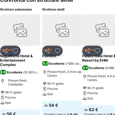
Confronta con strutture simili
Struttura selezionata
Strutture simili
Hotel
Hotel
Hotel
5 Stelle
4 Stelle
5 Stelle
Condividi
Aggiungi ai preferiti
Condividi
Aggiungi ai preferiti
Condividi
Aggiungi 
NagaWorld Hotel &
Pavilion
Palace Gate Hotel 
Entertainment
Resort by EHM
9,3
Eccellente
(
7.685 valutazioni
)
Complex
9,5
Eccellente
(
6.986 
Phnom Penh, 3.9 km da:
8,6
Eccellente
(
20.905 valutazioni
)
Centro
Phnom Penh, 4.4 k
Centro
Phnom Penh,
Wi-Fi gratis
Cambodia
Wi-Fi gratis
Piscina
Wi-Fi gratis
Piscina
Spa
Piscina
Spa
Spa
Scopri i prezzi
54 €
da
Scopri i prezzi
62 €
da
Scopri i prezzi
56 €
da
Guarda i prezzi di
8 siti
Guarda i prezzi di
8 s