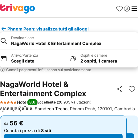
Preferiti
Accedi
Me
Phnom Penh: visualizza tutti gli alloggi
Destinazione
NagaWorld Hotel & Entertainment Complex
Arrivo/Partenza
Ospiti e camere
Scegli date
2 ospiti, 1 camera
Come i pagamenti influiscono sul posizionamento
NagaWorld Hotel &
Entertainment Complex
Condividi
Agg
Hotel
8,6
Eccellente
(
20.905 valutazioni
)
5 Stelle
សួនសម្ដេចហ៊ុនសែន, Samdech Techo, Phnom Penh, 120101, Cambodia
56 €
56 €
da
da
Guarda i prezzi di
8 siti
Guarda i prezzi di
8 siti