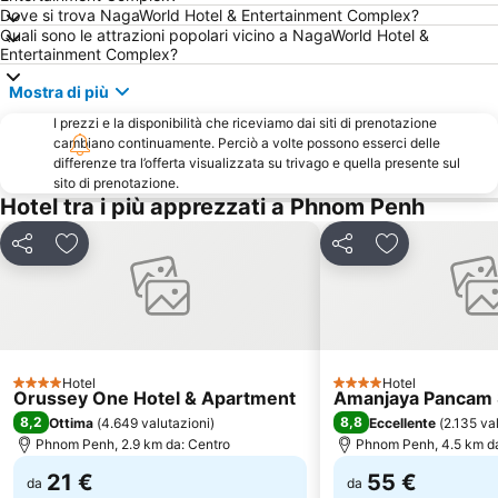
Dove si trova NagaWorld Hotel & Entertainment Complex?
Quali sono le attrazioni popolari vicino a NagaWorld Hotel &
Entertainment Complex?
Mostra di più
I prezzi e la disponibilità che riceviamo dai siti di prenotazione
cambiano continuamente. Perciò a volte possono esserci delle
differenze tra l’offerta visualizzata su trivago e quella presente sul
sito di prenotazione.
Hotel tra i più apprezzati a Phnom Penh
Condividi
Aggiungi ai preferiti
Condividi
Aggiungi ai pr
Hotel
Hotel
4 Stelle
4 Stelle
Orussey One Hotel & Apartment
Amanjaya Pancam S
8,2
8,8
Ottima
(
4.649 valutazioni
)
Eccellente
(
2.135 va
Phnom Penh, 2.9 km da: Centro
Phnom Penh, 4.5 km da
21 €
55 €
da
da