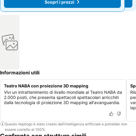
Scopri i prezzi
Scopri i prezzi
Informazioni utili
Teatro NABA con proiezione 3D mapping
Sp
Vivi un intrattenimento di livello mondiale al Teatro NABA da
Ril
2.000 posti, che presenta spettacoli spettacolari arricchiti
pe
dalla tecnologia di proiezione 3D mapping all'avanguardia.
va
isp
Questo riepilogo è stato creato dall’intelligenza artificiale e potrebbe non
essere corretto al 100%.