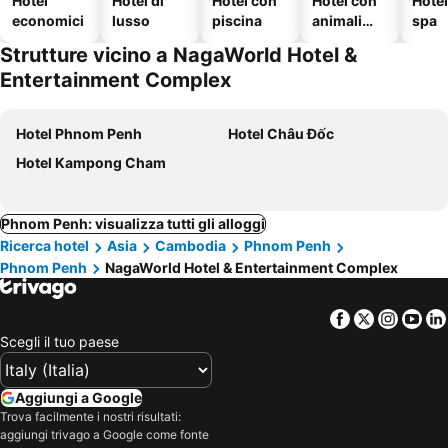
Hotel
Hotel di
Hotel con
Hotel con
Hote
economici
lusso
piscina
animali
spa
ammessi
Strutture vicino a NagaWorld Hotel &
Entertainment Complex
Hotel Phnom Penh
Hotel Châu Đốc
Hotel Kampong Cham
Phnom Penh: visualizza tutti gli alloggi
Ricerca hotel
Asia
Cambodia
Phnom Penh
Phnom Penh
NagaWorld Hotel & Entertainment Complex
Facebook
Twitter
Insta
Yo
Scegli il tuo paese
Aggiungi a Google
Trova facilmente i nostri risultati:
aggiungi trivago a Google come fonte