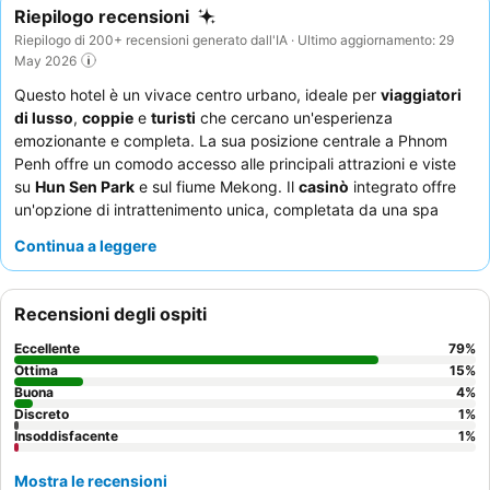
Riepilogo recensioni
Riepilogo di 200+ recensioni generato dall'IA · Ultimo aggiornamento: 29
May 2026
Questo hotel è un vivace centro urbano, ideale per
viaggiatori
di lusso
,
coppie
e
turisti
che cercano un'esperienza
emozionante e completa. La sua posizione centrale a Phnom
Penh offre un comodo accesso alle principali attrazioni e viste
su
Hun Sen Park
e sul fiume Mekong. Il
casinò
integrato offre
un'opzione di intrattenimento unica, completata da una spa
molto apprezzata e da una rinfrescante piscina. Gli ospiti lodano
Continua a leggere
costantemente l'eccezionale cordialità del personale e la
superba e variegata
colazione a buffet
. Per un soggiorno
davvero lussuoso, considerate una camera ai piani più alti per
Recensioni degli ospiti
una vista migliore e un'atmosfera più tranquilla.
Eccellente
79
%
Ottima
15
%
Buona
4
%
Discreto
1
%
Insoddisfacente
1
%
Mostra le recensioni