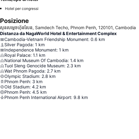
Hotel per congressi
Posizione
សួនសម្ដេចហ៊ុនសែន, Samdech Techo, Phnom Penh, 120101, Cambodia
Distanza da NagaWorld Hotel & Entertainment Complex
Cambodia-Vietnam Friendship Monument
:
0.6
km
Silver Pagoda
:
1
km
Independence Monument
:
1
km
Royal Palace
:
1.1
km
National Museum Of Cambodia
:
1.4
km
Tuol Sleng Genocide Museum
:
2.3
km
Wat Phnom Pagoda
:
2.7
km
Olympic Stadium
:
2.8
km
Phnom Penh
:
3
km
Old Stadium
:
4.2
km
Phnom Penh
:
4.5
km
Phnom Penh International Airport
:
9.8
km