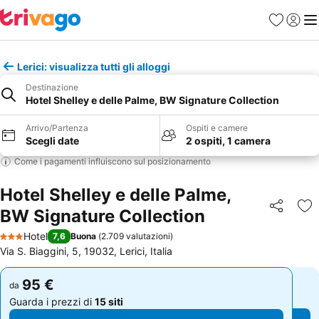
Preferiti
Accedi
Me
Lerici: visualizza tutti gli alloggi
Destinazione
Hotel Shelley e delle Palme, BW Signature Collection
Arrivo/Partenza
Ospiti e camere
Scegli date
2 ospiti, 1 camera
Come i pagamenti influiscono sul posizionamento
Hotel Shelley e delle Palme,
BW Signature Collection
Condividi
Agg
Hotel
7,6
Buona
(
2.709 valutazioni
)
3 Stelle
Via S. Biaggini, 5, 19032, Lerici, Italia
95 €
95 €
da
da
Guarda i prezzi di
15 siti
Guarda i prezzi di
15 siti