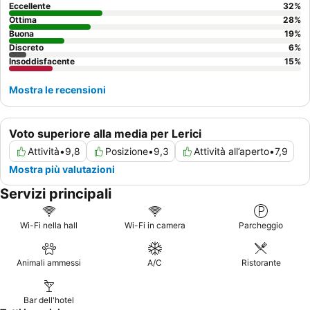
golfo.
Eccellente
32
%
Ottima
28
%
Buona
19
%
Discreto
6
%
Insoddisfacente
15
%
Mostra le recensioni
Voto superiore alla media per Lerici
Attività
•
9,8
Posizione
•
9,3
Attività all’aperto
•
7,9
Mostra più valutazioni
Servizi principali
Wi-Fi nella hall
Wi-Fi in camera
Parcheggio
Animali ammessi
A/C
Ristorante
Bar dell'hotel