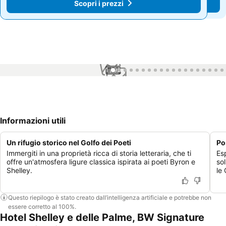
Scopri i prezzi
Scopri i prezzi
1 / 92
Informazioni utili
Un rifugio storico nel Golfo dei Poeti
Po
Immergiti in una proprietà ricca di storia letteraria, che ti
Esp
offre un'atmosfera ligure classica ispirata ai poeti Byron e
sol
Shelley.
le
Questo riepilogo è stato creato dall’intelligenza artificiale e potrebbe non
essere corretto al 100%.
Hotel Shelley e delle Palme, BW Signature