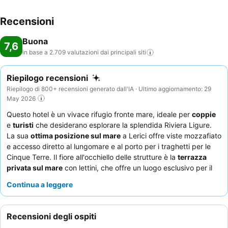
Recensioni
Buona
7,6
in base a 2.709 valutazioni dai principali
siti
Riepilogo recensioni
Riepilogo di 800+ recensioni generato dall'IA · Ultimo aggiornamento: 29
May 2026
Questo hotel è un vivace rifugio fronte mare, ideale per
coppie
e
turisti
che desiderano esplorare la splendida Riviera Ligure.
La sua
ottima posizione sul mare
a Lerici offre viste mozzafiato
e accesso diretto al lungomare e al porto per i traghetti per le
Cinque Terre. Il fiore all'occhiello delle strutture è la
terrazza
privata sul mare
con lettini, che offre un luogo esclusivo per il
relax in riva all'acqua. Gli ospiti lodano costantemente la
Continua a leggere
gentilezza e la professionalità del personale
e le deliziose
torte fatte in casa
al buffet della colazione. Per la migliore
esperienza, considerate di prenotare una camera recentemente
Recensioni degli ospiti
ristrutturata con
balcone
per impareggiabili viste sul mare o sul