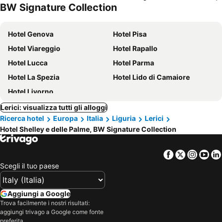
BW Signature Collection
Hotel Genova
Hotel Pisa
Hotel Viareggio
Hotel Rapallo
Hotel Lucca
Hotel Parma
Hotel La Spezia
Hotel Lido di Camaiore
Hotel Livorno
Lerici: visualizza tutti gli alloggi
Ricerca hotel
Europa
Italia
Liguria
Lerici
Hotel Shelley e delle Palme, BW Signature Collection
Facebook
Twitter
Insta
Yo
Scegli il tuo paese
Aggiungi a Google
Trova facilmente i nostri risultati:
aggiungi trivago a Google come fonte
preferita.