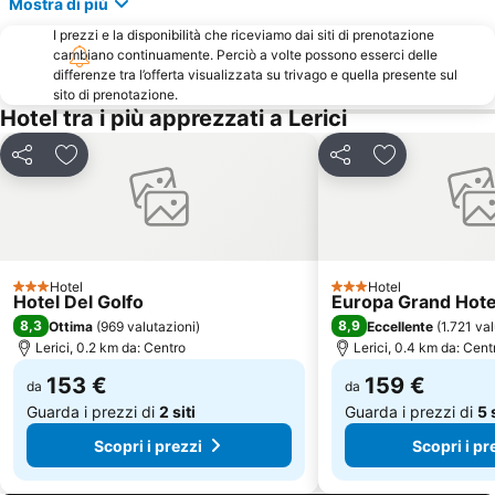
Parco Naturale dell'Orecchiella
Spiaggia Fiascherino
Mostra di più
Parco Nazionale delle Cinque Terre
La Stazione Ferroviaria
I prezzi e la disponibilità che riceviamo dai siti di prenotazione
cambiano continuamente. Perciò a volte possono esserci delle
Spiaggia di Fegina
Lido di Moneglia
differenze tra l’offerta visualizzata su trivago e quella presente sul
sito di prenotazione.
Borgotaro
Spiaggia di PortoVenere
Hotel tra i più apprezzati a Lerici
Pietrasanta
Borgo di Montemarcello
Spiaggia di Bonassola
Tonfano
Condividi
Aggiungi ai preferiti
Condividi
Aggiungi ai pr
Mercato di Piazza Marconi
Capezzano Pianore
Lago di Vagli
Colonnata
Borgo di Vernazza
Borgo di Campiglia
Hotel
Hotel
Zum Zeri - Passo due Santi
Borgo di Manarola
3 Stelle
3 Stelle
Hotel Del Golfo
Europa Grand Hote
8,3
8,9
Ottima
(
969 valutazioni
)
Eccellente
(
1.721 va
Lerici, 0.2 km da: Centro
Lerici, 0.4 km da: Cent
153 €
159 €
da
da
Guarda i prezzi di
2 siti
Guarda i prezzi di
5 
Scopri i prezzi
Scopri i pr