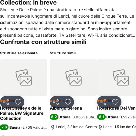
Collection: in breve
Shelley e Delle Palme è una struttura a tre stelle affacciata
sull'incantevole lungomare di Lerici, nel cuore delle Cinque Terre. Le
sistemazioni spaziano dalle camere standard ai mini-appartamenti,
e dispongono tutte di vista mare o giardino. Sono inoltre sempre
presenti balcone, cassaforte, TV Satellitare, Wi-Fi, aria condizionata,
Confronta con strutture simili
asciugacapelli e bagno privato. All'interno dell'hotel è presente un
centro benessere che offre massaggi e trattamenti relax, nelle sale
Struttura selezionata
Strutture simili
eventi e sulla terrazza\solarium, in aggiunta, è possibile organizzare
cerimonie o meeting professionali. La reception è disponibile 24 ore
su 24, gli animali domestici sono inoltre i benvenuti. Servita su una
mansarda panoramica all'ultimo piano, la colazione è disponibile
ogni mattina in formula buffet. La struttura è vicino inoltre a ristoranti
di cucina tipica, come En tregia, a 140 m, o al Cantiere, a 110 m.
Shelley e Delle Palme, a dieci km dal centro di La Spezia, dista soli
600 m dal porto di Lerici, che permette di raggiungere facilmente gli
Hotel
Hotel
Hotel
3 Stelle
3 Stelle
3 Stelle
Condividi
Aggiungi ai preferiti
Condividi
Aggiungi ai preferiti
Condividi
Aggiungi 
altri punti di interesse turistico della regione.
Hotel Shelley e delle
Albergo Serena
Hotel Rosa Dei Ven
Palme, BW Signature
8,2
8,1
Ottima
(
3.068 valutazioni
)
Ottima
(
1.532 val
Collection
Lerici, 2.2 km da: Centro
Lerici, 1.5 km da: C
7,6
Buona
(
2.709 valutazioni
)