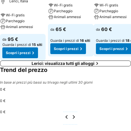
Lerici, Italia
Wi-Fi gratis
Wi-Fi gratis
Parcheggio
Parcheggio
Wi-Fi gratis
Animali ammessi
Animali ammessi
Parcheggio
Animali ammessi
65 €
60 €
da
da
95 €
da
Guarda i prezzi di
16 siti
Guarda i prezzi di
18 
Guarda i prezzi di
15 siti
Scopri i prezzi
Scopri i prezzi
Scopri i prezzi
Lerici: visualizza tutti gli alloggi
Trend del prezzo
In base ai prezzi più bassi su trivago negli ultimi 30 giorni
0 €
0 €
0 €