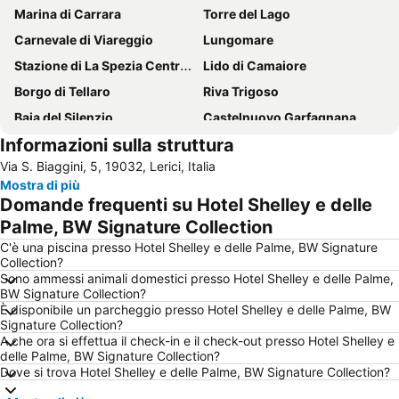
Marina di Carrara
Torre del Lago
Carnevale di Viareggio
Lungomare
Stazione di La Spezia Centrale
Lido di Camaiore
Borgo di Tellaro
Riva Trigoso
Baia del Silenzio
Castelnuovo Garfagnana
Informazioni sulla struttura
Consorzio Marittimo Turistico - 5 terre - Golfo dei Poeti
Cavi di Lavagna
Via S. Biaggini, 5, 19032, Lerici, Italia
Marina di Torre del Lago Puccini
Marina di Massa
Mostra di più
San Terenzo
Cerreto Laghi
Domande frequenti su Hotel Shelley e delle
Isola Palmaria
Forte dei Marmi
Palme, BW Signature Collection
Parco Nazionale Appennino Tosco Emiliano
Tonfano
C'è una piscina presso Hotel Shelley e delle Palme, BW Signature
Collection?
Santa Rita
Lungomare
Sono ammessi animali domestici presso Hotel Shelley e delle Palme,
BW Signature Collection?
Fiumaretta
Darsena
È disponibile un parcheggio presso Hotel Shelley e delle Palme, BW
Baia Blu
La Versiliana
Signature Collection?
A che ora si effettua il check-in e il check-out presso Hotel Shelley e
Porto di Lerici
Baia delle Favole
delle Palme, BW Signature Collection?
Dove si trova Hotel Shelley e delle Palme, BW Signature Collection?
Stazione di Viareggio
La Spiaggia di Levanto