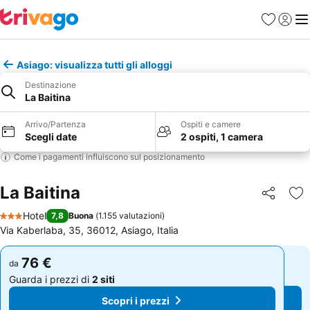
Preferiti
Accedi
Me
Asiago: visualizza tutti gli alloggi
Destinazione
La Baitina
Arrivo/Partenza
Ospiti e camere
Scegli date
2 ospiti, 1 camera
Come i pagamenti influiscono sul posizionamento
La Baitina
Condividi
Agg
Hotel
7,8
Buona
(
1.155 valutazioni
)
3 Stelle
Via Kaberlaba, 35, 36012, Asiago, Italia
76 €
76 €
da
da
Guarda i prezzi di
2 siti
Guarda i prezzi di
2 siti
Scopri i prezzi
Scopri i prezzi