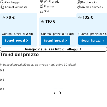
Wi-Fi gratis
Parcheggio
Parcheggio
Piscina
Animali ammessi
Animali ammessi
Spa
76 €
132 €
da
da
110 €
da
Guarda i prezzi di
2 siti
Guarda i prezzi di
15 siti
Guarda i prezzi di
7 si
Scopri i prezzi
Scopri i prezzi
Scopri i prezzi
Asiago: visualizza tutti gli alloggi
Trend del prezzo
In base ai prezzi più bassi su trivago negli ultimi 30 giorni
0 €
0 €
0 €