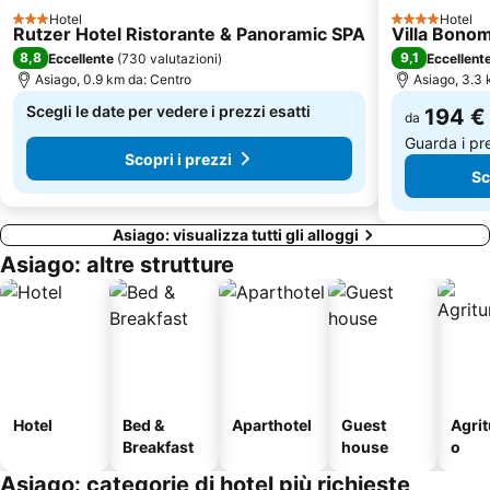
Hotel
Hotel
3 Stelle
4 Stelle
Villazzano Tre
Canzolino
Rutzer Hotel Ristorante & Panoramic SPA
Villa Bono
8,8
9,1
Eccellente
(
730 valutazioni
)
Eccellent
Basilica Palladiana
Mercatino di Natale di Rovereto
Asiago, 0.9 km da: Centro
Asiago, 3.3 
Alte Ceccato
Lago Calaita
Scegli le date per vedere i prezzi esatti
194 €
da
Acropark Roana
Monte Corno
Guarda i pr
Scopri i prezzi
Sc
Asiago: visualizza tutti gli alloggi
Asiago: altre strutture
Hotel
Bed &
Aparthotel
Guest
Agri
Breakfast
house
o
Asiago: categorie di hotel più richieste