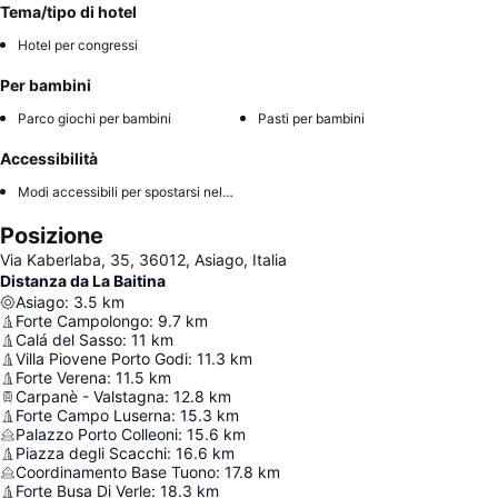
Tema/tipo di hotel
Hotel per congressi
Per bambini
Parco giochi per bambini
Pasti per bambini
Accessibilità
Modi accessibili per spostarsi nell'hotel
Posizione
Via Kaberlaba, 35, 36012, Asiago, Italia
Distanza da La Baitina
Asiago
:
3.5
km
Forte Campolongo
:
9.7
km
Calá del Sasso
:
11
km
Villa Piovene Porto Godi
:
11.3
km
Forte Verena
:
11.5
km
Carpanè - Valstagna
:
12.8
km
Forte Campo Luserna
:
15.3
km
Palazzo Porto Colleoni
:
15.6
km
Piazza degli Scacchi
:
16.6
km
Coordinamento Base Tuono
:
17.8
km
Forte Busa Di Verle
:
18.3
km