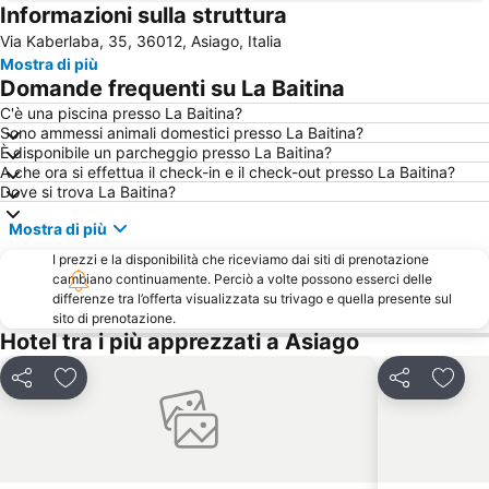
Informazioni sulla struttura
Centro storico
Mercatino di Natale
Via Kaberlaba, 35, 36012, Asiago, Italia
Stazione Ferroviaria
Monte Baldo - Malcesine
Mostra di più
Cima Palon - Monte Bondone
Centro Storico
Domande frequenti su La Baitina
Lido di Levico
Ski Area Monte Verena
C'è una piscina presso La Baitina?
Sono ammessi animali domestici presso La Baitina?
Santuario Grotta di Lourdes
Giardini di Natale
È disponibile un parcheggio presso La Baitina?
Pietramurata
Piazza Liberta'
A che ora si effettua il check-in e il check-out presso La Baitina?
Dove si trova La Baitina?
MART Museo di arte moderna e contemporanea di Trento e Rovereto
Lido Caldonazzo
Mostra di più
Duomo
Alpe Cermìs
I prezzi e la disponibilità che riceviamo dai siti di prenotazione
Lago del Corlo
Centro Storico
cambiano continuamente. Perciò a volte possono esserci delle
Castello del Buonconsiglio
Lago di Lamar
differenze tra l’offerta visualizzata su trivago e quella presente sul
sito di prenotazione.
Vela
Ski Lagorai
Hotel tra i più apprezzati a Asiago
Stadio Romeo Menti
Paganella Fun Park
Condividi
Aggiungi ai preferiti
Condividi
Aggiun
Centro Storico di Rovereto
Teatro Olimpico
Piazza dei Signori
Miola
Grotte di Oliero
Enego - Valmaron
Lago di Cei
Santuario di Monte Berico