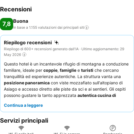
Recensioni
Buona
7,8
in base a 1.155 valutazioni dai principali
siti
Riepilogo recensioni
Riepilogo di 600+ recensioni generato dall'IA · Ultimo aggiornamento: 29
May 2026
Questo hotel è un incantevole rifugio di montagna a conduzione
familiare, ideale per
coppie
,
famiglie
e
turisti
che cercano
tranquillità ed esperienze autentiche. La struttura vanta una
posizione panoramica
con viste mozzafiato sull'altopiano di
Asiago e accesso diretto alle piste da sci e ai sentieri. Gli ospiti
possono gustare la tanto apprezzata
autentica cucina di
montagna
, con eccezionali primi piatti fatti in casa e ottime
Continua a leggere
opzioni per la cena. Il personale, spesso descritto come cordiale
e accogliente, contribuisce alla genuina ospitalità. Per
Servizi principali
un'esperienza davvero rilassante, considerate di prenotare una
camera con
balcone
per godervi le splendide viste sulle
montagne.