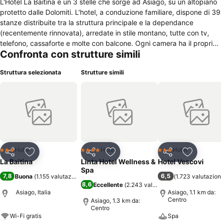
L'Hotel La Baitina è un 3 stelle che sorge ad Asiago, su un altopiano
protetto dalle Dolomiti. L'hotel, a conduzione familiare, dispone di 39
stanze distribuite tra la struttura principale e la dependance
(recentemente rinnovata), arredate in stile montano, tutte con tv,
telefono, cassaforte e molte con balcone. Ogni camera ha il proprio
Confronta con strutture simili
bagno privato, completamente accessoriato con articoli da toiletta
in omaggio. Ogni mattina potrai consumare la prima colazione a
Struttura selezionata
Strutture simili
buffet. Nel 3 stelle troverai un ristorante nel quale potrai assaggiare
piatti e prodotti locali, tra cui il formaggio di Asiago e le patate di
Rotzo. Su richiesta è possibile preparare il pranzo a sacco. Nell'hotel
è presente una sauna finlandese per il tuo relax, invece per divertiti
troverai un salone discoteca. La struttura mette a disposizione
anche tre sale meeting, così se ne ha bisogno, potrai organizzare
congressi direttamente in albergo. All'Hotel La Baitina troverai inoltre
una terrazza solarium con sdraio, nella quale potrai tranquillamente
Hotel
Hotel
Hotel
3 Stelle
4 Stelle
3 Stelle
Condividi
Aggiungi ai preferiti
Condividi
Aggiungi ai preferiti
Condividi
Aggiungi 
prendere il sole.
La Baitina
Linta Hotel Wellness &
Hotel Vescovi
Spa
7,8
6,5
Buona
(
1.155 valutazioni
)
(
1.723 valutazion
8,6
Eccellente
(
2.243 valutazioni
)
Asiago, Italia
Asiago, 1.1 km da:
Centro
Asiago, 1.3 km da:
Centro
Wi-Fi gratis
Spa